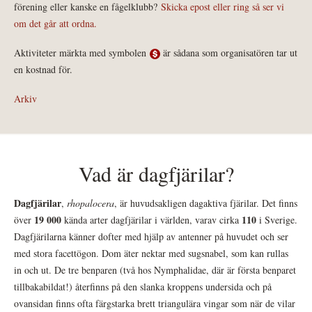
förening eller kanske en fågelklubb?
Skicka epost eller ring så ser vi
om det går att ordna.
Aktiviteter märkta med symbolen
är sådana som organisatören tar ut
en kostnad för.
Arkiv
Vad är dagfjärilar?
Dagfjärilar
,
rhopalocera
, är huvudsakligen dagaktiva fjärilar. Det finns
19 000
110
över
kända arter dagfjärilar i världen, varav cirka
i Sverige.
Dagfjärilarna känner dofter med hjälp av antenner på huvudet och ser
med stora facettögon. Dom äter nektar med sugsnabel, som kan rullas
in och ut. De tre benparen (två hos Nymphalidae, där är första benparet
tillbakabildat!) återfinns på den slanka kroppens undersida och på
ovansidan finns ofta färgstarka brett triangulära vingar som när de vilar