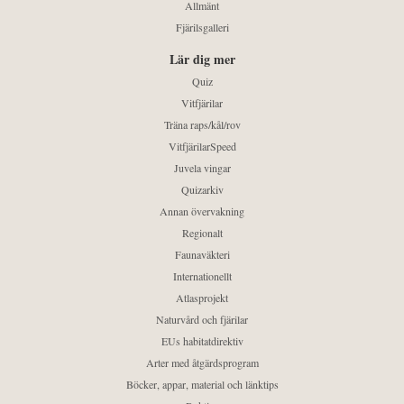
Allmänt
Fjärilsgalleri
Lär dig mer
Quiz
Vitfjärilar
Träna raps/kål/rov
VitfjärilarSpeed
Juvela vingar
Quizarkiv
Annan övervakning
Regionalt
Faunaväkteri
Internationellt
Atlasprojekt
Naturvård och fjärilar
EUs habitatdirektiv
Arter med åtgärdsprogram
Böcker, appar, material och länktips