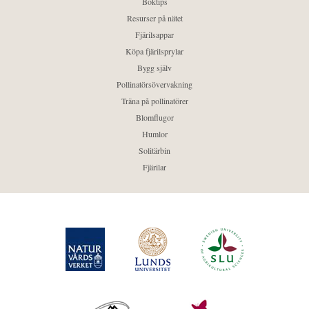
Boktips
Resurser på nätet
Fjärilsappar
Köpa fjärilsprylar
Bygg själv
Pollinatörsövervakning
Träna på pollinatörer
Blomflugor
Humlor
Solitärbin
Fjärilar