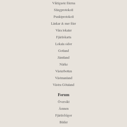
Viktigaste filerna
Slingprotokoll
Punktprotokoll
Länkar & mer filer
Våra lokaler
Fjärilskarta
Lokala sidor
Gotland
Jämtland
Närke
Västerbotten
Västmanland
Västra Götaland
Forum
Översikt
Ämnen
Fjärilsfrågor
Bilder