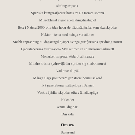
särdrag</span>
Spanska kamgräsfjärilar hotas av allt torrare somrar
Mikroklimat avgör utvecklingshastighet
Bete i Natura 2000-områden hotar de väddnätfjärilar som ska skyddas
Nektar – tema med många variationer
Snabb anpassning till dagslängd hjälper svingelgräsfjärilens spridning norrut
Fjärilslarvernas värdväxter– Mycket mer än en midsommarbukett
Monarker migrerar söderut allt senare
Mindre kräsna sydrovfjärilar sprider sig snabbt norrut
Vad tittar du på?
Många slags pollinerare ger större bomullsskörd
Två generationer påfågelöga i Belgien
Vackra fjärilar skyddas oftare än alldagliga
Kalender
Anmäl dig här!
Din sida
Om oss
Bakgrund