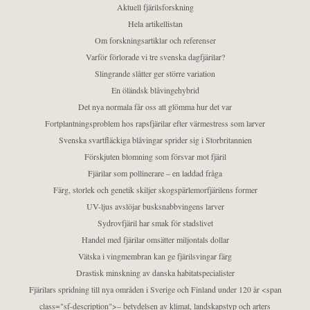
Aktuell fjärilsforskning
Hela artikellistan
Om forskningsartiklar och referenser
Varför förlorade vi tre svenska dagfjärilar?
Slingrande slåtter ger större variation
En öländsk blåvingehybrid
Det nya normala får oss att glömma hur det var
Fortplantningsproblem hos rapsfjärilar efter värmestress som larver
Svenska svartfläckiga blåvingar sprider sig i Storbritannien
Förskjuten blomning som försvar mot fjäril
Fjärilar som pollinerare – en laddad fråga
Färg, storlek och genetik skiljer skogspärlemorfjärilens former
UV-ljus avslöjar busksnabbvingens larver
Sydrovfjäril har smak för stadslivet
Handel med fjärilar omsätter miljontals dollar
Vätska i vingmembran kan ge fjärilsvingar färg
Drastisk minskning av danska habitatspecialister
Fjärilars spridning till nya områden i Sverige och Finland under 120 år <span
class="sf-description">– betydelsen av klimat, landskapstyp och arters