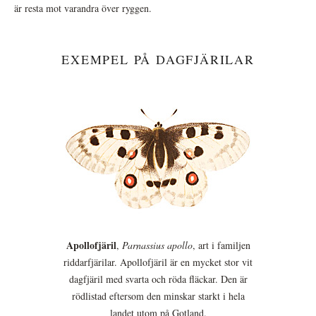
är resta mot varandra över ryggen.
EXEMPEL PÅ DAGFJÄRILAR
Apollofjäril
,
Parnassius apollo
, art i familjen
riddarfjärilar. Apollofjäril är en mycket stor vit
dagfjäril med svarta och röda fläckar. Den är
rödlistad eftersom den minskar starkt i hela
landet utom på Gotland.