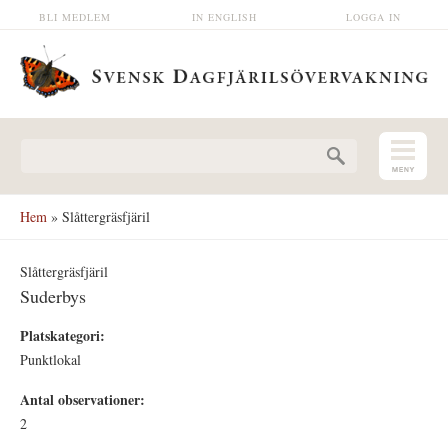
Hoppa till huvudinnehåll
BLI MEDLEM
IN ENGLISH
LOGGA IN
Sökformulär
Hem
» Slåttergräsfjäril
Slåttergräsfjäril
Suderbys
Platskategori:
Punktlokal
Antal observationer:
2