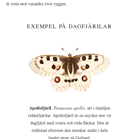
är resta mot varandra över ryggen.
EXEMPEL PÅ DAGFJÄRILAR
Apollofjäril
,
Parnassius apollo
, art i familjen
riddarfjärilar. Apollofjäril är en mycket stor vit
dagfjäril med svarta och röda fläckar. Den är
rödlistad eftersom den minskar starkt i hela
landet utom på Gotland.