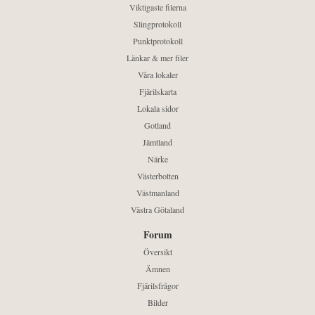
Viktigaste filerna
Slingprotokoll
Punktprotokoll
Länkar & mer filer
Våra lokaler
Fjärilskarta
Lokala sidor
Gotland
Jämtland
Närke
Västerbotten
Västmanland
Västra Götaland
Forum
Översikt
Ämnen
Fjärilsfrågor
Bilder