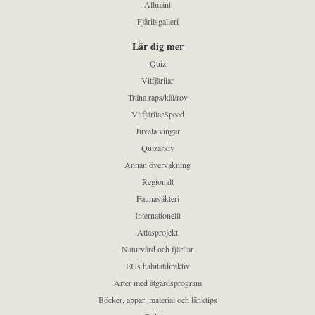
Allmänt
Fjärilsgalleri
Lär dig mer
Quiz
Vitfjärilar
Träna raps/kål/rov
VitfjärilarSpeed
Juvela vingar
Quizarkiv
Annan övervakning
Regionalt
Faunaväkteri
Internationellt
Atlasprojekt
Naturvård och fjärilar
EUs habitatdirektiv
Arter med åtgärdsprogram
Böcker, appar, material och länktips