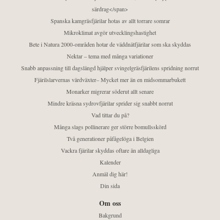
särdrag</span>
Spanska kamgräsfjärilar hotas av allt torrare somrar
Mikroklimat avgör utvecklingshastighet
Bete i Natura 2000-områden hotar de väddnätfjärilar som ska skyddas
Nektar – tema med många variationer
Snabb anpassning till dagslängd hjälper svingelgräsfjärilens spridning norrut
Fjärilslarvernas värdväxter– Mycket mer än en midsommarbukett
Monarker migrerar söderut allt senare
Mindre kräsna sydrovfjärilar sprider sig snabbt norrut
Vad tittar du på?
Många slags pollinerare ger större bomullsskörd
Två generationer påfågelöga i Belgien
Vackra fjärilar skyddas oftare än alldagliga
Kalender
Anmäl dig här!
Din sida
Om oss
Bakgrund