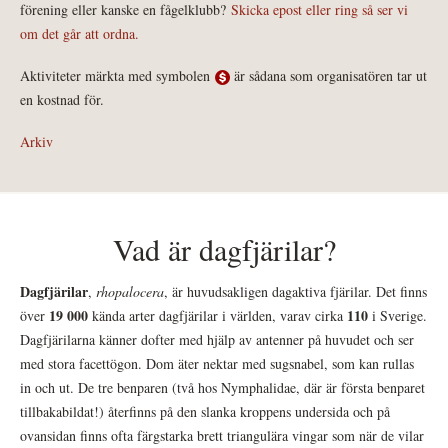
förening eller kanske en fågelklubb?
Skicka epost eller ring så ser vi
om det går att ordna.
Aktiviteter märkta med symbolen
är sådana som organisatören tar ut
en kostnad för.
Arkiv
Vad är dagfjärilar?
Dagfjärilar
,
rhopalocera
, är huvudsakligen dagaktiva fjärilar. Det finns
19 000
110
över
kända arter dagfjärilar i världen, varav cirka
i Sverige.
Dagfjärilarna känner dofter med hjälp av antenner på huvudet och ser
med stora facettögon. Dom äter nektar med sugsnabel, som kan rullas
in och ut. De tre benparen (två hos Nymphalidae, där är första benparet
tillbakabildat!) återfinns på den slanka kroppens undersida och på
ovansidan finns ofta färgstarka brett triangulära vingar som när de vilar