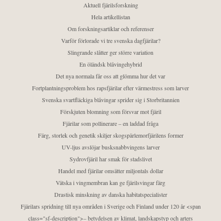
Aktuell fjärilsforskning
Hela artikellistan
Om forskningsartiklar och referenser
Varför förlorade vi tre svenska dagfjärilar?
Slingrande slåtter ger större variation
En öländsk blåvingehybrid
Det nya normala får oss att glömma hur det var
Fortplantningsproblem hos rapsfjärilar efter värmestress som larver
Svenska svartfläckiga blåvingar sprider sig i Storbritannien
Förskjuten blomning som försvar mot fjäril
Fjärilar som pollinerare – en laddad fråga
Färg, storlek och genetik skiljer skogspärlemorfjärilens former
UV-ljus avslöjar busksnabbvingens larver
Sydrovfjäril har smak för stadslivet
Handel med fjärilar omsätter miljontals dollar
Vätska i vingmembran kan ge fjärilsvingar färg
Drastisk minskning av danska habitatspecialister
Fjärilars spridning till nya områden i Sverige och Finland under 120 år <span
class="sf-description">– betydelsen av klimat, landskapstyp och arters