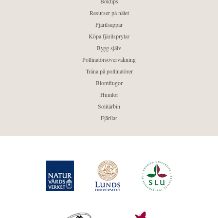
Boktips
Resurser på nätet
Fjärilsappar
Köpa fjärilsprylar
Bygg själv
Pollinatörsövervakning
Träna på pollinatörer
Blomflugor
Humlor
Solitärbin
Fjärilar