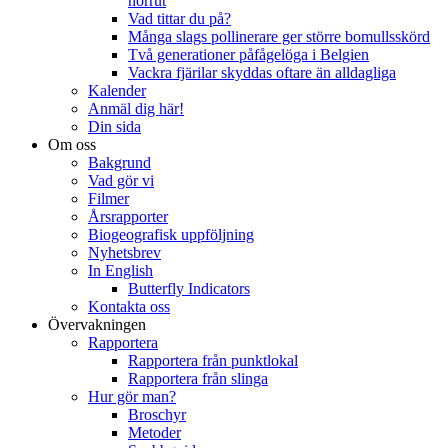
norrut
Vad tittar du på?
Många slags pollinerare ger större bomullsskörd
Två generationer påfågelöga i Belgien
Vackra fjärilar skyddas oftare än alldagliga
Kalender
Anmäl dig här!
Din sida
Om oss
Bakgrund
Vad gör vi
Filmer
Årsrapporter
Biogeografisk uppföljning
Nyhetsbrev
In English
Butterfly Indicators
Kontakta oss
Övervakningen
Rapportera
Rapportera från punktlokal
Rapportera från slinga
Hur gör man?
Broschyr
Metoder