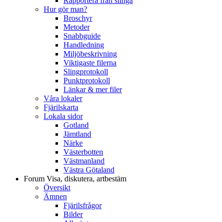
Rapportera från slinga
Hur gör man?
Broschyr
Metoder
Snabbguide
Handledning
Miljöbeskrivning
Viktigaste filerna
Slingprotokoll
Punktprotokoll
Länkar & mer filer
Våra lokaler
Fjärilskarta
Lokala sidor
Gotland
Jämtland
Närke
Västerbotten
Västmanland
Västra Götaland
Forum
Visa, diskutera, artbestäm
Översikt
Ämnen
Fjärilsfrågor
Bilder