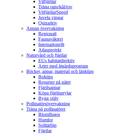
Vitfjärilar
Träna raps/kål/rov
VitfjärilarSpeed
Juvela vingar
Quizarkiv
Annan övervakning
Regionalt
Faunaväkteri
Internationellt
Atlasprojekt
Naturvård och fjärilar
EUs habitatdirektiv
Arter med åtgärdsprogram
Böcker, appar, material och länktips
Boktips
Resurser på nätet
Fjärilsappar
Köpa fjärilsprylar
Bygg själv
Pollinatörsövervakning
Träna på pollinatörer
Blomflugor
Humlor
Solitärbin
Fjärilar