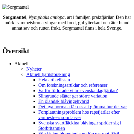
Sorgmantel
,
Nymphalis antiopa
, art i familjen praktfjärilar. Den har
mörkt sammetsbruna vingar med bred, gul ytterkant och äter bland
annat sav och rutten frukt. Sorgmantel finns i hela Sverige.
Översikt
Aktuellt
Nyheter
Aktuell fjärilsforskning
Hela artikellistan
Om forskningsartiklar och referenser
Varför förlorade vi tre svenska dagfjärilar?
Slingrande slåtter ger större variation
En öländsk blåvingehybrid
Det nya normala får oss att glömma hur det var
Fortplantningsproblem hos rapsfjärilar efter
värmestress som larver
Svenska svartfläckiga blåvingar sprider sig i
Storbritannien
Förskjuten blomning som försvar mot fjäril