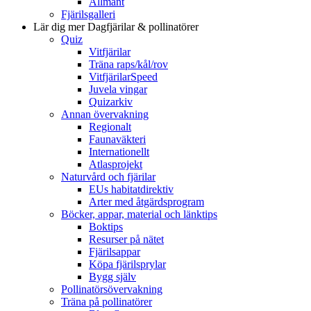
Allmänt
Fjärilsgalleri
Lär dig mer
Dagfjärilar & pollinatörer
Quiz
Vitfjärilar
Träna raps/kål/rov
VitfjärilarSpeed
Juvela vingar
Quizarkiv
Annan övervakning
Regionalt
Faunaväkteri
Internationellt
Atlasprojekt
Naturvård och fjärilar
EUs habitatdirektiv
Arter med åtgärdsprogram
Böcker, appar, material och länktips
Boktips
Resurser på nätet
Fjärilsappar
Köpa fjärilsprylar
Bygg själv
Pollinatörsövervakning
Träna på pollinatörer