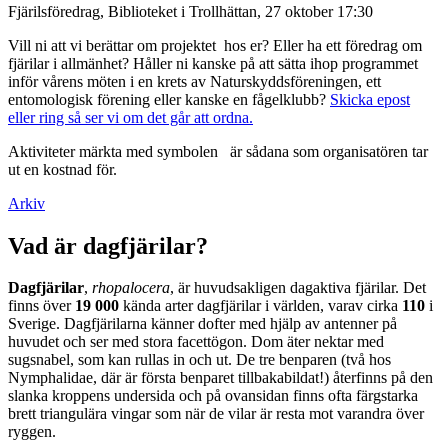
Fjärilsföredrag, Biblioteket i Trollhättan, 27 oktober 17:30
Vill ni att vi berättar om projektet hos er? Eller ha ett föredrag om
fjärilar i allmänhet? Håller ni kanske på att sätta ihop programmet
inför vårens möten i en krets av Naturskyddsföreningen, ett
entomologisk förening eller kanske en fågelklubb?
Skicka epost
eller ring så ser vi om det går att ordna.
Aktiviteter märkta med symbolen
är sådana som organisatören tar
ut en kostnad för.
Arkiv
Vad är dagfjärilar?
Dagfjärilar
,
rhopalocera
, är huvudsakligen dagaktiva fjärilar. Det
finns över
19 000
kända arter dagfjärilar i världen, varav cirka
110
i
Sverige. Dagfjärilarna känner dofter med hjälp av antenner på
huvudet och ser med stora facettögon. Dom äter nektar med
sugsnabel, som kan rullas in och ut. De tre benparen (två hos
Nymphalidae, där är första benparet tillbakabildat!) återfinns på den
slanka kroppens undersida och på ovansidan finns ofta färgstarka
brett triangulära vingar som när de vilar är resta mot varandra över
ryggen.