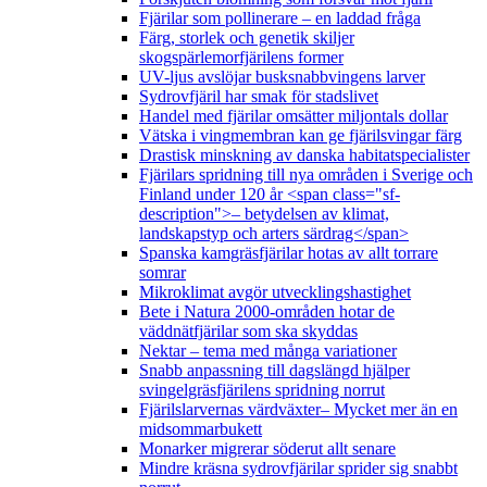
Fjärilar som pollinerare – en laddad fråga
Färg, storlek och genetik skiljer
skogspärlemorfjärilens former
UV-ljus avslöjar busksnabbvingens larver
Sydrovfjäril har smak för stadslivet
Handel med fjärilar omsätter miljontals dollar
Vätska i vingmembran kan ge fjärilsvingar färg
Drastisk minskning av danska habitatspecialister
Fjärilars spridning till nya områden i Sverige och
Finland under 120 år <span class="sf-
description">– betydelsen av klimat,
landskapstyp och arters särdrag</span>
Spanska kamgräsfjärilar hotas av allt torrare
somrar
Mikroklimat avgör utvecklingshastighet
Bete i Natura 2000-områden hotar de
väddnätfjärilar som ska skyddas
Nektar – tema med många variationer
Snabb anpassning till dagslängd hjälper
svingelgräsfjärilens spridning norrut
Fjärilslarvernas värdväxter– Mycket mer än en
midsommarbukett
Monarker migrerar söderut allt senare
Mindre kräsna sydrovfjärilar sprider sig snabbt