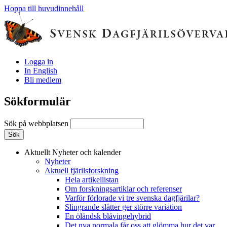
Hoppa till huvudinnehåll
Logga in
In English
Bli medlem
Sökformulär
Sök på webbplatsen
Aktuellt
Nyheter och kalender
Nyheter
Aktuell fjärilsforskning
Hela artikellistan
Om forskningsartiklar och referenser
Varför förlorade vi tre svenska dagfjärilar?
Slingrande slåtter ger större variation
En öländsk blåvingehybrid
Det nya normala får oss att glömma hur det var