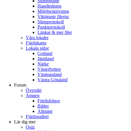
Snabbguide
Handledning
Miljöbeskrivning
Viktigaste filerna
Slingprotokoll
Punktprotokoll
Länkar & mer filer
Våra lokaler
Fjärilskarta
Lokala sidor
Gotland
Jämtland
Närke
Västerbotten
Västmanland
Västra Götaland
Forum
Översikt
Ämnen
Fjärilsfrågor
Bilder
Allmänt
Fjärilsgalleri
Lär dig mer
Quiz