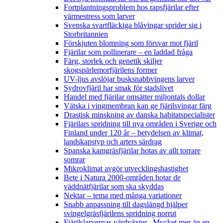
Fortplantningsproblem hos rapsfjärilar efter
värmestress som larver
Svenska svartfläckiga blåvingar sprider sig i
Storbritannien
Förskjuten blomning som försvar mot fjäril
Fjärilar som pollinerare – en laddad fråga
Färg, storlek och genetik skiljer
skogspärlemorfjärilens former
UV-ljus avslöjar busksnabbvingens larver
Sydrovfjäril har smak för stadslivet
Handel med fjärilar omsätter miljontals dollar
Vätska i vingmembran kan ge fjärilsvingar färg
Drastisk minskning av danska habitatspecialister
Fjärilars spridning till nya områden i Sverige och
Finland under 120 år
– betydelsen av klimat,
landskapstyp och arters särdrag
Spanska kamgräsfjärilar hotas av allt torrare
somrar
Mikroklimat avgör utvecklingshastighet
Bete i Natura 2000-områden hotar de
väddnätfjärilar som ska skyddas
Nektar – tema med många variationer
Snabb anpassning till dagslängd hjälper
svingelgräsfjärilens spridning norrut
Fjärilslarvernas värdväxter– Mycket mer än en