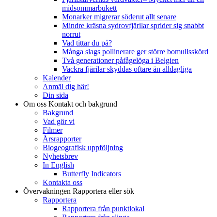
midsommarbukett
Monarker migrerar söderut allt senare
Mindre kräsna sydrovfjärilar sprider sig snabbt
norrut
Vad tittar du på?
Många slags pollinerare ger större bomullsskörd
Två generationer påfågelöga i Belgien
Vackra fjärilar skyddas oftare än alldagliga
Kalender
Anmäl dig här!
Din sida
Om oss
Kontakt och bakgrund
Bakgrund
Vad gör vi
Filmer
Årsrapporter
Biogeografisk uppföljning
Nyhetsbrev
In English
Butterfly Indicators
Kontakta oss
Övervakningen
Rapportera eller sök
Rapportera
Rapportera från punktlokal