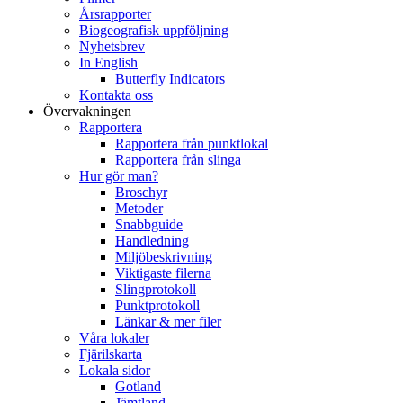
Årsrapporter
Biogeografisk uppföljning
Nyhetsbrev
In English
Butterfly Indicators
Kontakta oss
Övervakningen
Rapportera
Rapportera från punktlokal
Rapportera från slinga
Hur gör man?
Broschyr
Metoder
Snabbguide
Handledning
Miljöbeskrivning
Viktigaste filerna
Slingprotokoll
Punktprotokoll
Länkar & mer filer
Våra lokaler
Fjärilskarta
Lokala sidor
Gotland
Jämtland