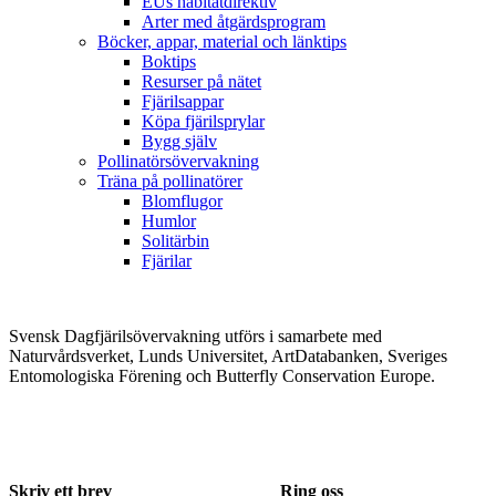
EUs habitatdirektiv
Arter med åtgärdsprogram
Böcker, appar, material och länktips
Boktips
Resurser på nätet
Fjärilsappar
Köpa fjärilsprylar
Bygg själv
Pollinatörsövervakning
Träna på pollinatörer
Blomflugor
Humlor
Solitärbin
Fjärilar
Svensk Dagfjärilsövervakning utförs i samarbete med
Naturvårdsverket, Lunds Universitet, ArtDatabanken, Sveriges
Entomologiska Förening och Butterfly Conservation Europe.
Skriv ett brev
Ring oss