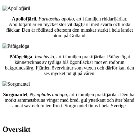
Apollofjäril
,
Parnassius apollo
, art i familjen riddarfjärilar.
Apollofjäril är en mycket stor vit dagfjäril med svarta och röda
fläckar. Den är rödlistad eftersom den minskar starkt i hela landet
utom på Gotland.
Påfågelöga
,
Inachis io
, art i familjen praktfjärilar. Påfågelögat
kännetecknas av tydliga blå ögonfläckar mot en rödbrun
bakgrundsfärg. Fjärilen övervintrar som vuxen och därför kan den
ses mycket tidigt på våren.
Sorgmantel
,
Nymphalis antiopa
, art i familjen praktfjärilar. Den har
mörkt sammetsbruna vingar med bred, gul ytterkant och äter bland
annat sav och rutten frukt. Sorgmantel finns i hela Sverige.
Översikt