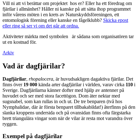
Vill ni att vi berättar om projektet hos er? Eller ha ett föredrag om
fjärilar i allmänhet? Håller ni kanske på att sätta ihop programmet
inför vårens möten i en krets av Naturskyddsföreningen, ett
entomologisk förening eller kanske en fågelklubb?
Skicka epost
eller ring så ser vi om det går att ordna.
Aktiviteter märkta med symbolen
är sådana som organisatören tar
ut en kostnad för.
Arkiv
Vad är dagfjärilar?
Dagfjärilar
,
rhopalocera
, är huvudsakligen dagaktiva fjärilar. Det
finns över
19 000
kända arter dagfjärilar i världen, varav cirka
110
i
Sverige. Dagfjärilarna känner dofter med hjälp av antenner på
huvudet och ser med stora facettögon. Dom äter nektar med
sugsnabel, som kan rullas in och ut. De tre benparen (två hos
Nymphalidae, där är första benparet tillbakabildat!) återfinns på den
slanka kroppens undersida och på ovansidan finns ofta färgstarka
brett triangulära vingar som när de vilar är resta mot varandra över
ryggen.
Exempel på dagfjärilar