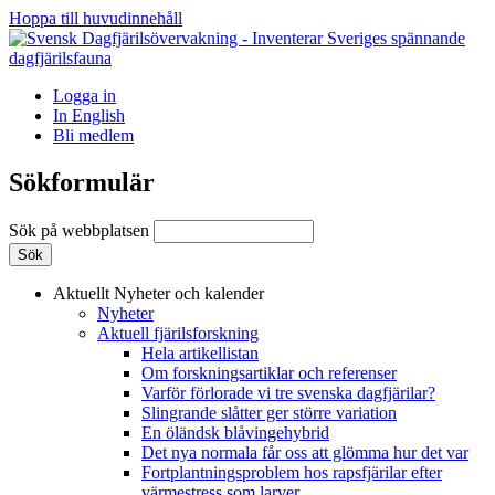
Hoppa till huvudinnehåll
Logga in
In English
Bli medlem
Sökformulär
Sök på webbplatsen
Aktuellt
Nyheter och kalender
Nyheter
Aktuell fjärilsforskning
Hela artikellistan
Om forskningsartiklar och referenser
Varför förlorade vi tre svenska dagfjärilar?
Slingrande slåtter ger större variation
En öländsk blåvingehybrid
Det nya normala får oss att glömma hur det var
Fortplantningsproblem hos rapsfjärilar efter
värmestress som larver