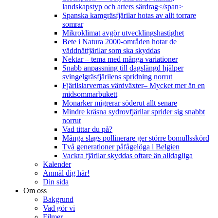
landskapstyp och arters särdrag</span>
Spanska kamgräsfjärilar hotas av allt torrare
somrar
Mikroklimat avgör utvecklingshastighet
Bete i Natura 2000-områden hotar de
väddnätfjärilar som ska skyddas
Nektar – tema med många variationer
Snabb anpassning till dagslängd hjälper
svingelgräsfjärilens spridning norrut
Fjärilslarvernas värdväxter– Mycket mer än en
midsommarbukett
Monarker migrerar söderut allt senare
Mindre kräsna sydrovfjärilar sprider sig snabbt
norrut
Vad tittar du på?
Många slags pollinerare ger större bomullsskörd
Två generationer påfågelöga i Belgien
Vackra fjärilar skyddas oftare än alldagliga
Kalender
Anmäl dig här!
Din sida
Om oss
Bakgrund
Vad gör vi
Filmer