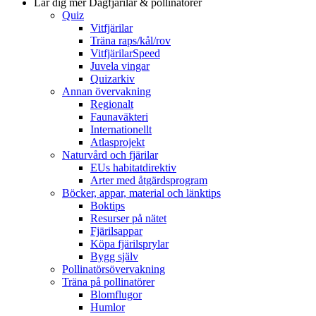
Lär dig mer
Dagfjärilar & pollinatörer
Quiz
Vitfjärilar
Träna raps/kål/rov
VitfjärilarSpeed
Juvela vingar
Quizarkiv
Annan övervakning
Regionalt
Faunaväkteri
Internationellt
Atlasprojekt
Naturvård och fjärilar
EUs habitatdirektiv
Arter med åtgärdsprogram
Böcker, appar, material och länktips
Boktips
Resurser på nätet
Fjärilsappar
Köpa fjärilsprylar
Bygg själv
Pollinatörsövervakning
Träna på pollinatörer
Blomflugor
Humlor