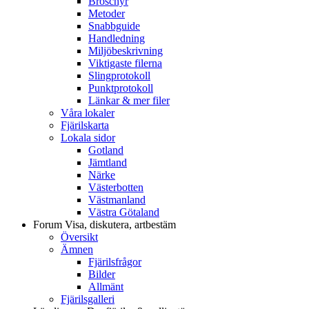
Broschyr
Metoder
Snabbguide
Handledning
Miljöbeskrivning
Viktigaste filerna
Slingprotokoll
Punktprotokoll
Länkar & mer filer
Våra lokaler
Fjärilskarta
Lokala sidor
Gotland
Jämtland
Närke
Västerbotten
Västmanland
Västra Götaland
Forum
Visa, diskutera, artbestäm
Översikt
Ämnen
Fjärilsfrågor
Bilder
Allmänt
Fjärilsgalleri