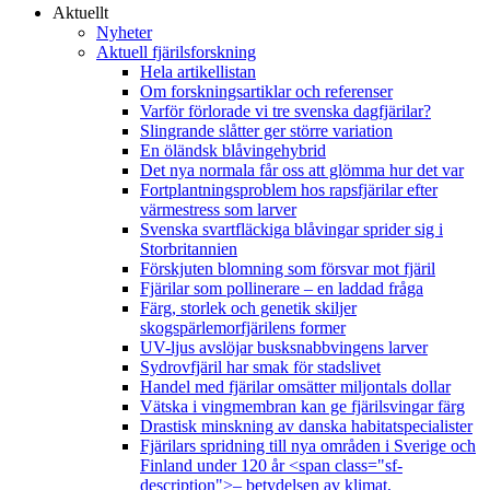
Aktuellt
Nyheter
Aktuell fjärilsforskning
Hela artikellistan
Om forskningsartiklar och referenser
Varför förlorade vi tre svenska dagfjärilar?
Slingrande slåtter ger större variation
En öländsk blåvingehybrid
Det nya normala får oss att glömma hur det var
Fortplantningsproblem hos rapsfjärilar efter
värmestress som larver
Svenska svartfläckiga blåvingar sprider sig i
Storbritannien
Förskjuten blomning som försvar mot fjäril
Fjärilar som pollinerare – en laddad fråga
Färg, storlek och genetik skiljer
skogspärlemorfjärilens former
UV-ljus avslöjar busksnabbvingens larver
Sydrovfjäril har smak för stadslivet
Handel med fjärilar omsätter miljontals dollar
Vätska i vingmembran kan ge fjärilsvingar färg
Drastisk minskning av danska habitatspecialister
Fjärilars spridning till nya områden i Sverige och
Finland under 120 år <span class="sf-
description">– betydelsen av klimat,