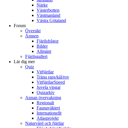
Närke
Västerbotten
Västmanland
Västra Götaland
Forum
Översikt
Ämnen
Fjärilsfrågor
Bilder
Allmänt
Fjärilsgalleri
Lär dig mer
Quiz
Vitfjärilar
Träna raps/kål/rov
VitfjärilarSpeed
Juvela vingar
Quizarkiv
Annan övervakning
Regionalt
Faunaväkteri
Internationellt
Atlasprojekt
Naturvård och fjärilar