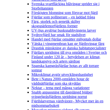
Svenska svartfläckiga blåvingar sprider sig i
Storbritannien
Förskjuten blomning som försvar mot fjäril
Fjärilar som pollinerare – en laddad fråga
Färg, storlek och genetik skiljer
skogspärlemorfjärilens former
UV-ljus avslöjar busksnabbvingens larver
Sydrovfjäril har smak för stadslivet
Handel med fjärilar omsätter miljontals dollar
Vätska i vingmembran kan ge fjärilsvingar färg
Drastisk minskning av danska habitatspecialister
Fjärilars spridning till nya områden i Sverige och
Finland under 120 år
– betydelsen av klimat,
landskapstyp och arters särdrag
Spanska kamgräsfjärilar hotas av allt torrare
somrar
Mikroklimat avgör utvecklingshastighet
Bete i Natura 2000-områden hotar de
väddnätfjärilar som ska skyddas
Nektar – tema med många variationer
Snabb anpassning till dagslängd hjälper
svingelgräsfjärilens spridning norrut
Fjärilslarvernas värdväxter– Mycket mer än en
midsommarbukett
Monarker migrerar söderut allt senare