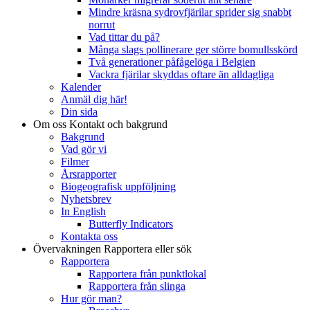
Mindre kräsna sydrovfjärilar sprider sig snabbt
norrut
Vad tittar du på?
Många slags pollinerare ger större bomullsskörd
Två generationer påfågelöga i Belgien
Vackra fjärilar skyddas oftare än alldagliga
Kalender
Anmäl dig här!
Din sida
Om oss
Kontakt och bakgrund
Bakgrund
Vad gör vi
Filmer
Årsrapporter
Biogeografisk uppföljning
Nyhetsbrev
In English
Butterfly Indicators
Kontakta oss
Övervakningen
Rapportera eller sök
Rapportera
Rapportera från punktlokal
Rapportera från slinga
Hur gör man?