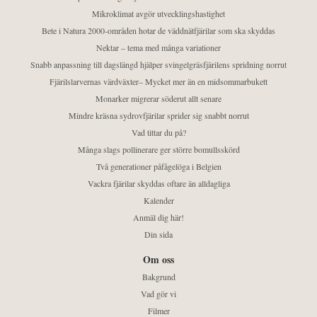
Mikroklimat avgör utvecklingshastighet
Bete i Natura 2000-områden hotar de väddnätfjärilar som ska skyddas
Nektar – tema med många variationer
Snabb anpassning till dagslängd hjälper svingelgräsfjärilens spridning norrut
Fjärilslarvernas värdväxter– Mycket mer än en midsommarbukett
Monarker migrerar söderut allt senare
Mindre kräsna sydrovfjärilar sprider sig snabbt norrut
Vad tittar du på?
Många slags pollinerare ger större bomullsskörd
Två generationer påfågelöga i Belgien
Vackra fjärilar skyddas oftare än alldagliga
Kalender
Anmäl dig här!
Din sida
Om oss
Bakgrund
Vad gör vi
Filmer