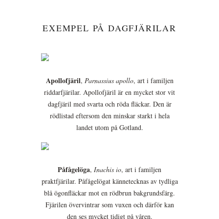
EXEMPEL PÅ DAGFJÄRILAR
Apollofjäril
,
Parnassius apollo
, art i familjen
riddarfjärilar. Apollofjäril är en mycket stor vit
dagfjäril med svarta och röda fläckar. Den är
rödlistad eftersom den minskar starkt i hela
landet utom på Gotland.
Påfågelöga
,
Inachis io
, art i familjen
praktfjärilar. Påfågelögat kännetecknas av tydliga
blå ögonfläckar mot en rödbrun bakgrundsfärg.
Fjärilen övervintrar som vuxen och därför kan
den ses mycket tidigt på våren.