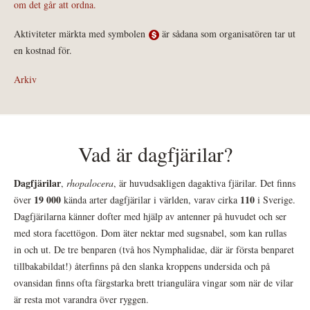
om det går att ordna.
Aktiviteter märkta med symbolen
är sådana som organisatören tar ut
en kostnad för.
Arkiv
Vad är dagfjärilar?
Dagfjärilar
,
rhopalocera
, är huvudsakligen dagaktiva fjärilar. Det finns
19 000
110
över
kända arter dagfjärilar i världen, varav cirka
i Sverige.
Dagfjärilarna känner dofter med hjälp av antenner på huvudet och ser
med stora facettögon. Dom äter nektar med sugsnabel, som kan rullas
in och ut. De tre benparen (två hos Nymphalidae, där är första benparet
tillbakabildat!) återfinns på den slanka kroppens undersida och på
ovansidan finns ofta färgstarka brett triangulära vingar som när de vilar
är resta mot varandra över ryggen.