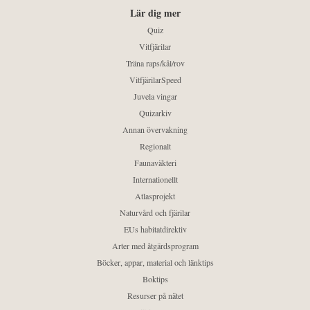
Lär dig mer
Quiz
Vitfjärilar
Träna raps/kål/rov
VitfjärilarSpeed
Juvela vingar
Quizarkiv
Annan övervakning
Regionalt
Faunaväkteri
Internationellt
Atlasprojekt
Naturvård och fjärilar
EUs habitatdirektiv
Arter med åtgärdsprogram
Böcker, appar, material och länktips
Boktips
Resurser på nätet