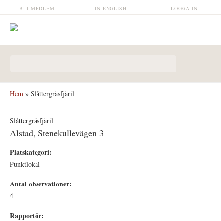
Hoppa till huvudinnehåll
BLI MEDLEM
IN ENGLISH
LOGGA IN
Sökformulär
Hem
» Slåttergräsfjäril
Slåttergräsfjäril
Alstad, Stenekullevägen 3
Platskategori:
Punktlokal
Antal observationer:
4
Rapportör: