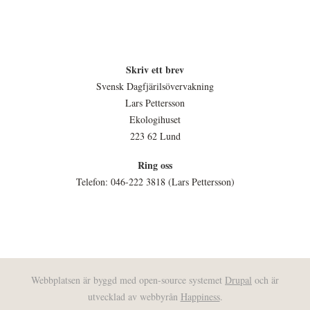
Skriv ett brev
Svensk Dagfjärilsövervakning
Lars Pettersson
Ekologihuset
223 62 Lund
Ring oss
Telefon: 046-222 3818 (Lars Pettersson)
Webbplatsen är byggd med open-source systemet
Drupal
och är
utvecklad av webbyrån
Happiness
.