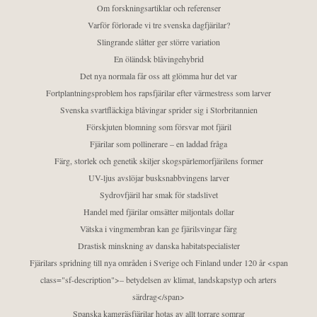
Om forskningsartiklar och referenser
Varför förlorade vi tre svenska dagfjärilar?
Slingrande slåtter ger större variation
En öländsk blåvingehybrid
Det nya normala får oss att glömma hur det var
Fortplantningsproblem hos rapsfjärilar efter värmestress som larver
Svenska svartfläckiga blåvingar sprider sig i Storbritannien
Förskjuten blomning som försvar mot fjäril
Fjärilar som pollinerare – en laddad fråga
Färg, storlek och genetik skiljer skogspärlemorfjärilens former
UV-ljus avslöjar busksnabbvingens larver
Sydrovfjäril har smak för stadslivet
Handel med fjärilar omsätter miljontals dollar
Vätska i vingmembran kan ge fjärilsvingar färg
Drastisk minskning av danska habitatspecialister
Fjärilars spridning till nya områden i Sverige och Finland under 120 år <span
class="sf-description">– betydelsen av klimat, landskapstyp och arters
särdrag</span>
Spanska kamgräsfjärilar hotas av allt torrare somrar