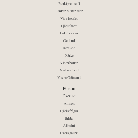
Punktprotokoll
Länkar & mer filer
Våra lokaler
Fjärilskarta
Lokala sidor
Gotland
Jämtland
Närke
Västerbotten
Västmanland
Västra Götaland
Forum
Översikt
Ämnen
Fjärilsfrågor
Bilder
Allmänt
Fjärilsgalleri