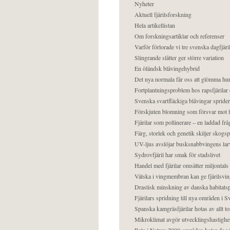
Nyheter
Aktuell fjärilsforskning
Hela artikellistan
Om forskningsartiklar och referenser
Varför förlorade vi tre svenska dagfjäri
Slingrande slåtter ger större variation
En öländsk blåvingehybrid
Det nya normala får oss att glömma hur
Fortplantningsproblem hos rapsfjärilar 
Svenska svartfläckiga blåvingar sprider 
Förskjuten blomning som försvar mot fj
Fjärilar som pollinerare – en laddad frå
Färg, storlek och genetik skiljer skogs
UV-ljus avslöjar busksnabbvingens lar
Sydrovfjäril har smak för stadslivet
Handel med fjärilar omsätter miljontals 
Vätska i vingmembran kan ge fjärilsvin
Drastisk minskning av danska habitatsp
Fjärilars spridning till nya områden i
Spanska kamgräsfjärilar hotas av allt t
Mikroklimat avgör utvecklingshastighe
Bete i Natura 2000-områden hotar de v