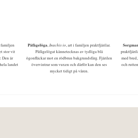
Påfågelöga
Sorgman
 i familjen
,
Inachis io
, art i familjen praktfjärilar.
t stor vit
Påfågelögat kännetecknas av tydliga blå
praktfjäri
r. Den är
ögonfläckar mot en rödbrun bakgrundsfärg. Fjärilen
med bred,
 hela landet
övervintrar som vuxen och därför kan den ses
och rutten
mycket tidigt på våren.