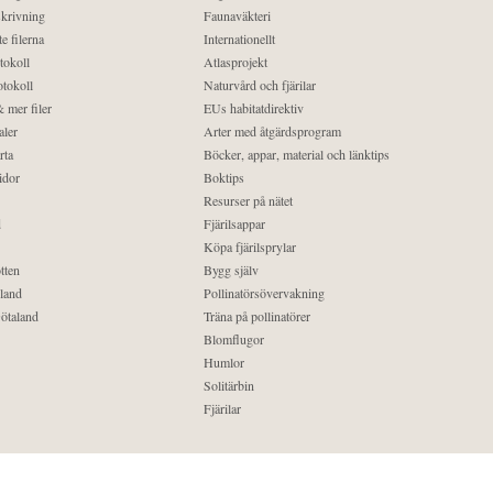
krivning
Faunaväkteri
e filerna
Internationellt
tokoll
Atlasprojekt
tokoll
Naturvård och fjärilar
 mer filer
EUs habitatdirektiv
aler
Arter med åtgärdsprogram
rta
Böcker, appar, material och länktips
idor
Boktips
Resurser på nätet
d
Fjärilsappar
Köpa fjärilsprylar
tten
Bygg själv
land
Pollinatörsövervakning
ötaland
Träna på pollinatörer
Blomflugor
Humlor
Solitärbin
Fjärilar