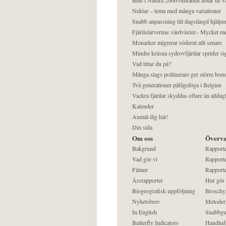
Nektar – tema med många variationer
Snabb anpassning till dagslängd hjälper
Fjärilslarvernas värdväxter– Mycket 
Monarker migrerar söderut allt senare
Mindre kräsna sydrovfjärilar sprider si
Vad tittar du på?
Många slags pollinerare ger större bom
Två generationer påfågelöga i Belgien
Vackra fjärilar skyddas oftare än alldag
Kalender
Anmäl dig här!
Din sida
Om oss
Överva
Bakgrund
Rapport
Vad gör vi
Rapporte
Filmer
Rapporte
Årsrapporter
Hur gör
Biogeografisk uppföljning
Broschy
Nyhetsbrev
Metoder
In English
Snabbgu
Butterfly Indicators
Handled