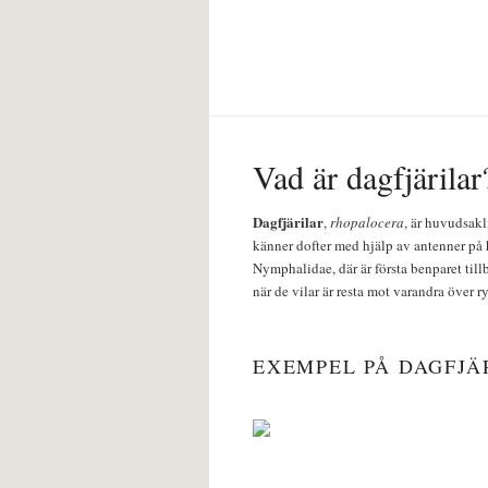
Vad är dagfjärilar
Dagfjärilar
,
rhopalocera
, är huvudsakl
känner dofter med hjälp av antenner på 
Nymphalidae, där är första benparet till
när de vilar är resta mot varandra över r
EXEMPEL PÅ DAGFJÄ