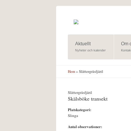
Hoppa till huvudinnehåll
Aktuellt
Om 
Nyheter och kalender
Kontak
Hem
» Slåttergräsfjäril
Slåttergräsfjäril
Skälsböke transekt
Platskategori:
Slinga
Antal observationer: