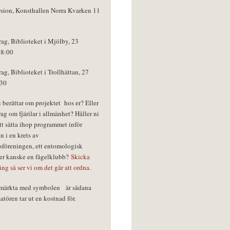
rsion, Konsthallen Norra Kvarken 11
rag, Biblioteket i Mjölby, 23
18:00
rag, Biblioteket i Trollhättan, 27
:30
vi berättar om projektet hos er? Eller
rag om fjärilar i allmänhet? Håller ni
tt sätta ihop programmet inför
n i en krets av
föreningen, ett entomologisk
ler kanske en fågelklubb?
Skicka
ring så ser vi om det går att ordna.
r märkta med symbolen
är sådana
tören tar ut en kostnad för.