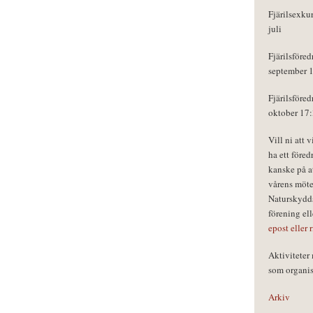
Fjärilsexku
juli
Fjärilsföred
september 
Fjärilsföred
oktober 17
Vill ni att 
ha ett föred
kanske på a
vårens möte
Naturskydds
förening el
epost eller 
Aktivitete
som organisa
Arkiv