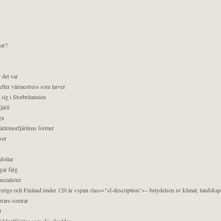
lar?
 det var
efter värmestress som larver
sig i Storbritannien
äril
ga
pärlemorfjärilens former
ver
dollar
gar färg
ecialister
 Sverige och Finland under 120 år <span class="sf-description">– betydelsen av klimat, landska
orrare somrar
t
äddnätfjärilar som ska skyddas