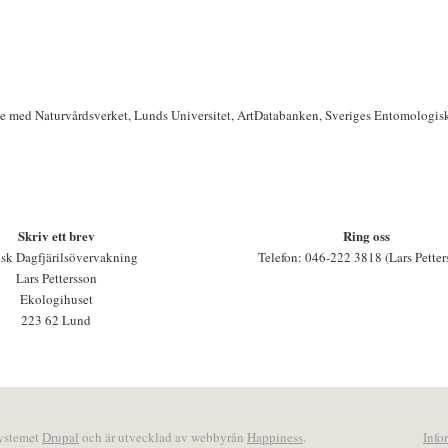
te med Naturvårdsverket, Lunds Universitet, ArtDatabanken, Sveriges Entomologis
Skriv ett brev
Ring oss
sk Dagfjärilsövervakning
Telefon: 046-222 3818 (Lars Petter
Lars Pettersson
Ekologihuset
223 62 Lund
systemet
Drupal
och är utvecklad av webbyrån
Happiness
.
Info