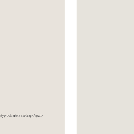
pstyp och arters särdrag</span>