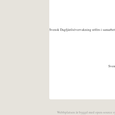
Svensk Dagfjärilsövervakning utförs i samarbe
Sven
Webbplatsen är byggd med open-source 