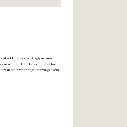
110
v cirka
i Sverige. Dagfjärilarna
s in och ut. De tre benparen (två hos
färgstarka brett triangulära vingar som