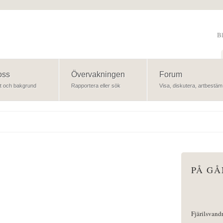
B
Sök
oss
Övervakningen
Forum
t och bakgrund
Rapportera eller sök
Visa, diskutera, artbestäm
PÅ G
Fjärilsvand