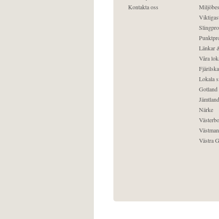
Kontakta oss
Miljöbes
Viktigast
Slingpro
Punktpro
Länkar &
Våra lok
Fjärilska
Lokala s
Gotland
Jämtlan
Närke
Västerbo
Västman
Västra G