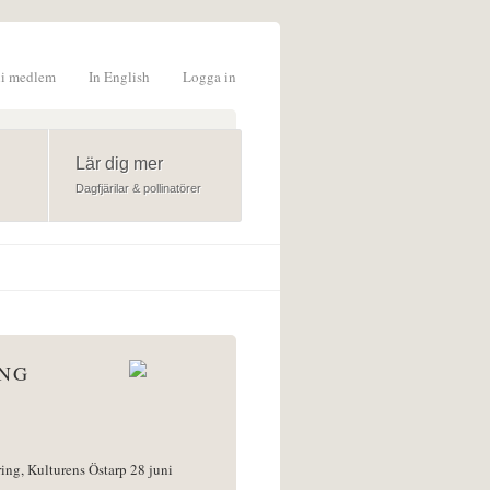
li medlem
In English
Logga in
formulär
Lär dig mer
Dagfjärilar & pollinatörer
ÅNG
ring, Kulturens Östarp 28 juni