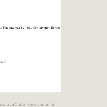
ka Förening och Butterfly Conservation Europe.
sson)
rmation om Cookies
Om personuppgifter