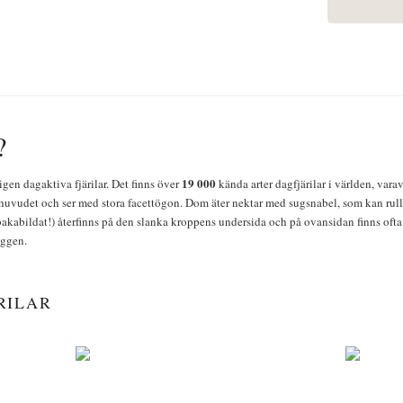
?
19 000
igen dagaktiva fjärilar. Det finns över
kända arter dagfjärilar i världen, vara
huvudet och ser med stora facettögon. Dom äter nektar med sugsnabel, som kan rulla
bakabildat!) återfinns på den slanka kroppens undersida och på ovansidan finns ofta 
yggen.
RILAR