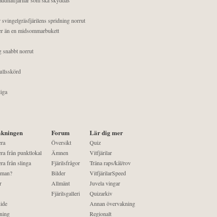
 svingelgräsfjärilens spridning norrut
mer än en midsommarbukett
g snabbt norrut
ullsskörd
liga
kningen
Forum
Lär dig mer
era
Översikt
Quiz
ra från punktlokal
Ämnen
Vitfjärilar
ra från slinga
Fjärilsfrågor
Träna raps/kål/rov
 man?
Bilder
VitfjärilarSpeed
r
Allmänt
Juvela vingar
Fjärilsgalleri
Quizarkiv
ide
Annan övervakning
ning
Regionalt