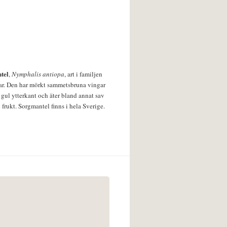
tel
,
Nymphalis antiopa
, art i familjen
lar. Den har mörkt sammetsbruna vingar
 gul ytterkant och äter bland annat sav
 frukt. Sorgmantel finns i hela Sverige.