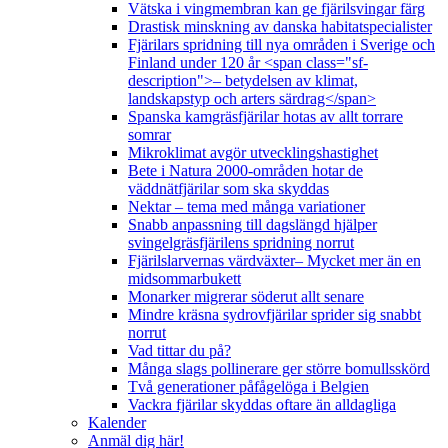
Vätska i vingmembran kan ge fjärilsvingar färg
Drastisk minskning av danska habitatspecialister
Fjärilars spridning till nya områden i Sverige och
Finland under 120 år <span class="sf-
description">– betydelsen av klimat,
landskapstyp och arters särdrag</span>
Spanska kamgräsfjärilar hotas av allt torrare
somrar
Mikroklimat avgör utvecklingshastighet
Bete i Natura 2000-områden hotar de
väddnätfjärilar som ska skyddas
Nektar – tema med många variationer
Snabb anpassning till dagslängd hjälper
svingelgräsfjärilens spridning norrut
Fjärilslarvernas värdväxter– Mycket mer än en
midsommarbukett
Monarker migrerar söderut allt senare
Mindre kräsna sydrovfjärilar sprider sig snabbt
norrut
Vad tittar du på?
Många slags pollinerare ger större bomullsskörd
Två generationer påfågelöga i Belgien
Vackra fjärilar skyddas oftare än alldagliga
Kalender
Anmäl dig här!