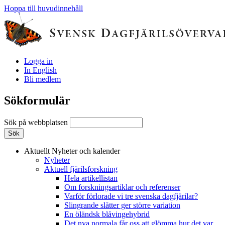
Hoppa till huvudinnehåll
Logga in
In English
Bli medlem
Sökformulär
Sök på webbplatsen
Aktuellt
Nyheter och kalender
Nyheter
Aktuell fjärilsforskning
Hela artikellistan
Om forskningsartiklar och referenser
Varför förlorade vi tre svenska dagfjärilar?
Slingrande slåtter ger större variation
En öländsk blåvingehybrid
Det nya normala får oss att glömma hur det var