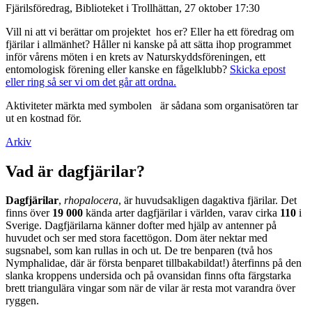
Fjärilsföredrag, Biblioteket i Trollhättan, 27 oktober 17:30
Vill ni att vi berättar om projektet hos er? Eller ha ett föredrag om
fjärilar i allmänhet? Håller ni kanske på att sätta ihop programmet
inför vårens möten i en krets av Naturskyddsföreningen, ett
entomologisk förening eller kanske en fågelklubb?
Skicka epost
eller ring så ser vi om det går att ordna.
Aktiviteter märkta med symbolen
är sådana som organisatören tar
ut en kostnad för.
Arkiv
Vad är dagfjärilar?
Dagfjärilar
,
rhopalocera
, är huvudsakligen dagaktiva fjärilar. Det
finns över
19 000
kända arter dagfjärilar i världen, varav cirka
110
i
Sverige. Dagfjärilarna känner dofter med hjälp av antenner på
huvudet och ser med stora facettögon. Dom äter nektar med
sugsnabel, som kan rullas in och ut. De tre benparen (två hos
Nymphalidae, där är första benparet tillbakabildat!) återfinns på den
slanka kroppens undersida och på ovansidan finns ofta färgstarka
brett triangulära vingar som när de vilar är resta mot varandra över
ryggen.