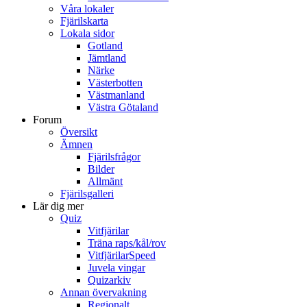
Våra lokaler
Fjärilskarta
Lokala sidor
Gotland
Jämtland
Närke
Västerbotten
Västmanland
Västra Götaland
Forum
Översikt
Ämnen
Fjärilsfrågor
Bilder
Allmänt
Fjärilsgalleri
Lär dig mer
Quiz
Vitfjärilar
Träna raps/kål/rov
VitfjärilarSpeed
Juvela vingar
Quizarkiv
Annan övervakning
Regionalt