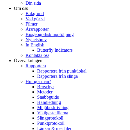
Din sida
Om oss
Bakgrund
Vad gör vi
Filmer
Årsrapporter
Biogeografisk uppföljning
Nyhetsbrev
In English
Butterfly Indicators
Kontakta oss
Övervakningen
Rapportera
Rapportera från punktlokal
Rapportera från slinga
Hur gör man?
Broschyr
Metoder
Snabbguide
Handledning
Miljöbeskrivning
Viktigaste filerna
Slingprotokoll
Punktprotokoll
Länkar & mer filer