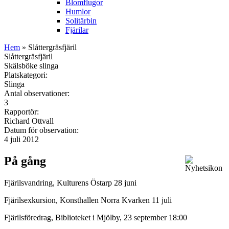
Blomflugor
Humlor
Solitärbin
Fjärilar
Hem
» Slåttergräsfjäril
Slåttergräsfjäril
Skälsböke slinga
Platskategori:
Slinga
Antal observationer:
3
Rapportör:
Richard Ottvall
Datum för observation:
4 juli 2012
På gång
Fjärilsvandring, Kulturens Östarp 28 juni
Fjärilsexkursion, Konsthallen Norra Kvarken 11 juli
Fjärilsföredrag, Biblioteket i Mjölby, 23 september 18:00