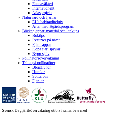
Faunaväkteri
Internationellt
Atlasprojekt
Naturvård och fjärilar
EUs habitatdirektiv
Arter med åtgärdsprogram
Böcker, appar, material och länktips
Boktips
Resurser på nätet
Fjärilsappar
Köpa fjärilsprylar
Bygg själv
Pollinatörsövervakning
Träna på pollinatörer
Blomflugor
Humlor
Solitärbin
Fjärilar
Svensk Dagfjärilsövervakning utförs i samarbete med