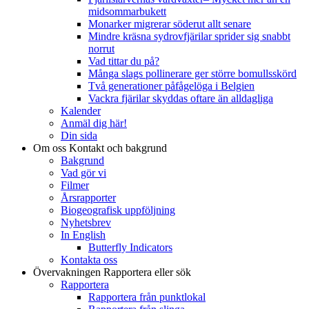
midsommarbukett
Monarker migrerar söderut allt senare
Mindre kräsna sydrovfjärilar sprider sig snabbt
norrut
Vad tittar du på?
Många slags pollinerare ger större bomullsskörd
Två generationer påfågelöga i Belgien
Vackra fjärilar skyddas oftare än alldagliga
Kalender
Anmäl dig här!
Din sida
Om oss
Kontakt och bakgrund
Bakgrund
Vad gör vi
Filmer
Årsrapporter
Biogeografisk uppföljning
Nyhetsbrev
In English
Butterfly Indicators
Kontakta oss
Övervakningen
Rapportera eller sök
Rapportera
Rapportera från punktlokal