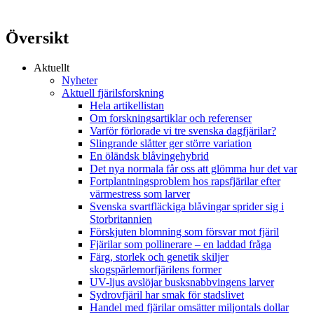
Översikt
Aktuellt
Nyheter
Aktuell fjärilsforskning
Hela artikellistan
Om forskningsartiklar och referenser
Varför förlorade vi tre svenska dagfjärilar?
Slingrande slåtter ger större variation
En öländsk blåvingehybrid
Det nya normala får oss att glömma hur det var
Fortplantningsproblem hos rapsfjärilar efter
värmestress som larver
Svenska svartfläckiga blåvingar sprider sig i
Storbritannien
Förskjuten blomning som försvar mot fjäril
Fjärilar som pollinerare – en laddad fråga
Färg, storlek och genetik skiljer
skogspärlemorfjärilens former
UV-ljus avslöjar busksnabbvingens larver
Sydrovfjäril har smak för stadslivet
Handel med fjärilar omsätter miljontals dollar