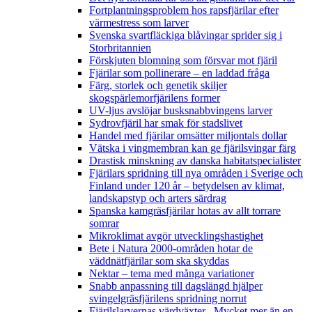
Fortplantningsproblem hos rapsfjärilar efter
värmestress som larver
Svenska svartfläckiga blåvingar sprider sig i
Storbritannien
Förskjuten blomning som försvar mot fjäril
Fjärilar som pollinerare – en laddad fråga
Färg, storlek och genetik skiljer
skogspärlemorfjärilens former
UV-ljus avslöjar busksnabbvingens larver
Sydrovfjäril har smak för stadslivet
Handel med fjärilar omsätter miljontals dollar
Vätska i vingmembran kan ge fjärilsvingar färg
Drastisk minskning av danska habitatspecialister
Fjärilars spridning till nya områden i Sverige och
Finland under 120 år
– betydelsen av klimat,
landskapstyp och arters särdrag
Spanska kamgräsfjärilar hotas av allt torrare
somrar
Mikroklimat avgör utvecklingshastighet
Bete i Natura 2000-områden hotar de
väddnätfjärilar som ska skyddas
Nektar – tema med många variationer
Snabb anpassning till dagslängd hjälper
svingelgräsfjärilens spridning norrut
Fjärilslarvernas värdväxter– Mycket mer än en