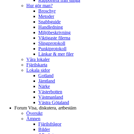
Rapportera från slinga
Hur gör man?
Broschyr
Metoder
Snabbguide
Handledning
Miljöbeskrivning
Viktigaste filerna
Slingprotokoll
Punktprotokoll
Länkar & mer filer
Våra lokaler
Fjärilskarta
Lokala sidor
Gotland
Jämtland
Närke
Västerbotten
Västmanland
Västra Götaland
Forum
Visa, diskutera, artbestäm
Översikt
Ämnen
Fjärilsfrågor
Bilder