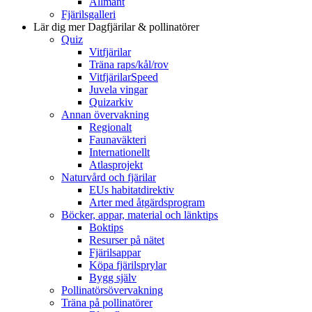
Allmänt
Fjärilsgalleri
Lär dig mer
Dagfjärilar & pollinatörer
Quiz
Vitfjärilar
Träna raps/kål/rov
VitfjärilarSpeed
Juvela vingar
Quizarkiv
Annan övervakning
Regionalt
Faunaväkteri
Internationellt
Atlasprojekt
Naturvård och fjärilar
EUs habitatdirektiv
Arter med åtgärdsprogram
Böcker, appar, material och länktips
Boktips
Resurser på nätet
Fjärilsappar
Köpa fjärilsprylar
Bygg själv
Pollinatörsövervakning
Träna på pollinatörer