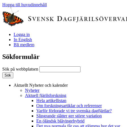
Hoppa till huvudinnehåll
Logga in
In English
Bli medlem
Sökformulär
Sök på webbplatsen
Aktuellt
Nyheter och kalender
Nyheter
Aktuell fjärilsforskning
Hela artikellistan
Om forskningsartiklar och referenser
Varför förlorade vi tre svenska dagfjärilar?
Slingrande slåtter ger större variation
En öländsk blåvingehybrid
Det nya normala får oss att glömma hur det var