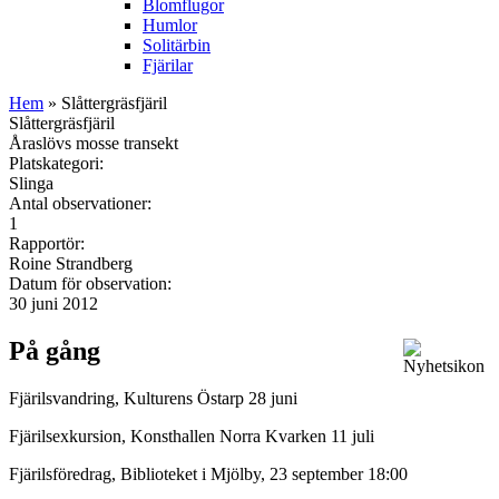
Blomflugor
Humlor
Solitärbin
Fjärilar
Hem
» Slåttergräsfjäril
Slåttergräsfjäril
Åraslövs mosse transekt
Platskategori:
Slinga
Antal observationer:
1
Rapportör:
Roine Strandberg
Datum för observation:
30 juni 2012
På gång
Fjärilsvandring, Kulturens Östarp 28 juni
Fjärilsexkursion, Konsthallen Norra Kvarken 11 juli
Fjärilsföredrag, Biblioteket i Mjölby, 23 september 18:00