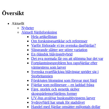
Översikt
Aktuellt
Nyheter
Aktuell fjärilsforskning
Hela artikellistan
Om forskningsartiklar och referenser
Varför förlorade vi tre svenska dagfjärilar?
Slingrande slåtter ger större variation
En öländsk blåvingehybrid
Det nya normala får oss att glömma hur det var
Fortplantningsproblem hos rapsfjärilar efter
värmestress som larver
Svenska svartfläckiga blåvingar sprider sig i
Storbritannien
Förskjuten blomning som försvar mot fjäril
Fjärilar som pollinerare – en laddad fråga
Färg, storlek och genetik skiljer
skogspärlemorfjärilens former
UV-ljus avslöjar busksnabbvingens larver
Sydrovfjäril har smak för stadslivet
Handel med fjärilar omsätter miljontals dollar