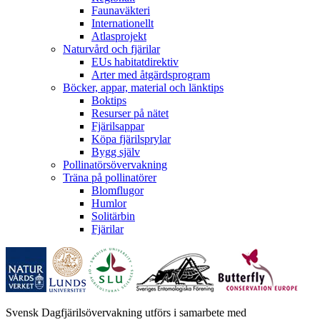
Faunaväkteri
Internationellt
Atlasprojekt
Naturvård och fjärilar
EUs habitatdirektiv
Arter med åtgärdsprogram
Böcker, appar, material och länktips
Boktips
Resurser på nätet
Fjärilsappar
Köpa fjärilsprylar
Bygg själv
Pollinatörsövervakning
Träna på pollinatörer
Blomflugor
Humlor
Solitärbin
Fjärilar
Svensk Dagfjärilsövervakning utförs i samarbete med