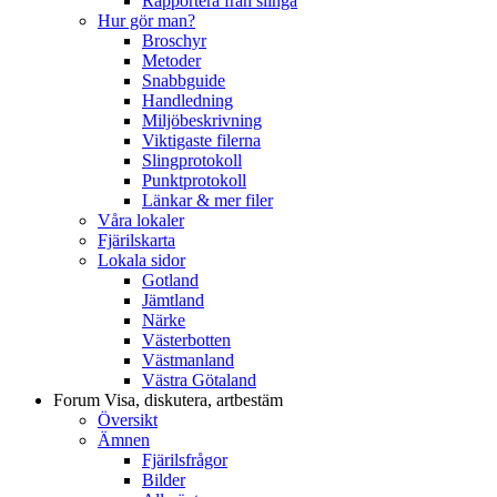
Rapportera från slinga
Hur gör man?
Broschyr
Metoder
Snabbguide
Handledning
Miljöbeskrivning
Viktigaste filerna
Slingprotokoll
Punktprotokoll
Länkar & mer filer
Våra lokaler
Fjärilskarta
Lokala sidor
Gotland
Jämtland
Närke
Västerbotten
Västmanland
Västra Götaland
Forum
Visa, diskutera, artbestäm
Översikt
Ämnen
Fjärilsfrågor
Bilder