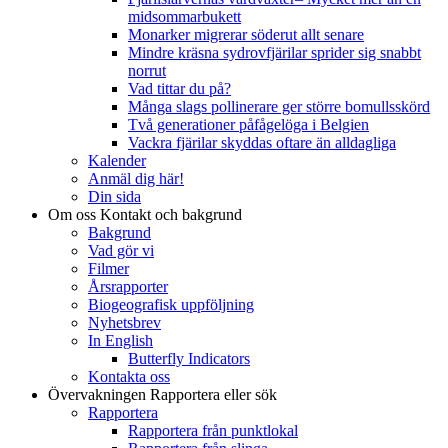
midsommarbukett
Monarker migrerar söderut allt senare
Mindre kräsna sydrovfjärilar sprider sig snabbt
norrut
Vad tittar du på?
Många slags pollinerare ger större bomullsskörd
Två generationer påfågelöga i Belgien
Vackra fjärilar skyddas oftare än alldagliga
Kalender
Anmäl dig här!
Din sida
Om oss
Kontakt och bakgrund
Bakgrund
Vad gör vi
Filmer
Årsrapporter
Biogeografisk uppföljning
Nyhetsbrev
In English
Butterfly Indicators
Kontakta oss
Övervakningen
Rapportera eller sök
Rapportera
Rapportera från punktlokal