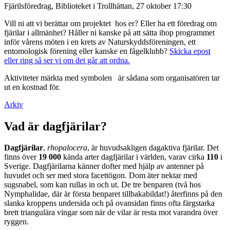
Fjärilsföredrag, Biblioteket i Trollhättan, 27 oktober 17:30
Vill ni att vi berättar om projektet hos er? Eller ha ett föredrag om
fjärilar i allmänhet? Håller ni kanske på att sätta ihop programmet
inför vårens möten i en krets av Naturskyddsföreningen, ett
entomologisk förening eller kanske en fågelklubb?
Skicka epost
eller ring så ser vi om det går att ordna.
Aktiviteter märkta med symbolen
är sådana som organisatören tar
ut en kostnad för.
Arkiv
Vad är dagfjärilar?
Dagfjärilar
,
rhopalocera
, är huvudsakligen dagaktiva fjärilar. Det
finns över
19 000
kända arter dagfjärilar i världen, varav cirka
110
i
Sverige. Dagfjärilarna känner dofter med hjälp av antenner på
huvudet och ser med stora facettögon. Dom äter nektar med
sugsnabel, som kan rullas in och ut. De tre benparen (två hos
Nymphalidae, där är första benparet tillbakabildat!) återfinns på den
slanka kroppens undersida och på ovansidan finns ofta färgstarka
brett triangulära vingar som när de vilar är resta mot varandra över
ryggen.