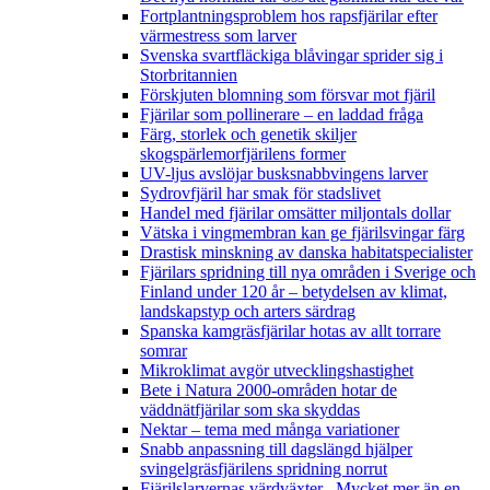
Fortplantningsproblem hos rapsfjärilar efter
värmestress som larver
Svenska svartfläckiga blåvingar sprider sig i
Storbritannien
Förskjuten blomning som försvar mot fjäril
Fjärilar som pollinerare – en laddad fråga
Färg, storlek och genetik skiljer
skogspärlemorfjärilens former
UV-ljus avslöjar busksnabbvingens larver
Sydrovfjäril har smak för stadslivet
Handel med fjärilar omsätter miljontals dollar
Vätska i vingmembran kan ge fjärilsvingar färg
Drastisk minskning av danska habitatspecialister
Fjärilars spridning till nya områden i Sverige och
Finland under 120 år
– betydelsen av klimat,
landskapstyp och arters särdrag
Spanska kamgräsfjärilar hotas av allt torrare
somrar
Mikroklimat avgör utvecklingshastighet
Bete i Natura 2000-områden hotar de
väddnätfjärilar som ska skyddas
Nektar – tema med många variationer
Snabb anpassning till dagslängd hjälper
svingelgräsfjärilens spridning norrut
Fjärilslarvernas värdväxter– Mycket mer än en