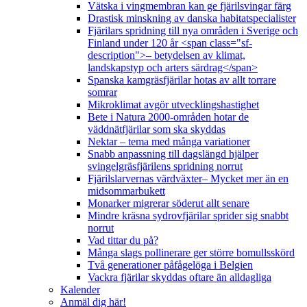
Vätska i vingmembran kan ge fjärilsvingar färg
Drastisk minskning av danska habitatspecialister
Fjärilars spridning till nya områden i Sverige och
Finland under 120 år <span class="sf-
description">– betydelsen av klimat,
landskapstyp och arters särdrag</span>
Spanska kamgräsfjärilar hotas av allt torrare
somrar
Mikroklimat avgör utvecklingshastighet
Bete i Natura 2000-områden hotar de
väddnätfjärilar som ska skyddas
Nektar – tema med många variationer
Snabb anpassning till dagslängd hjälper
svingelgräsfjärilens spridning norrut
Fjärilslarvernas värdväxter– Mycket mer än en
midsommarbukett
Monarker migrerar söderut allt senare
Mindre kräsna sydrovfjärilar sprider sig snabbt
norrut
Vad tittar du på?
Många slags pollinerare ger större bomullsskörd
Två generationer påfågelöga i Belgien
Vackra fjärilar skyddas oftare än alldagliga
Kalender
Anmäl dig här!