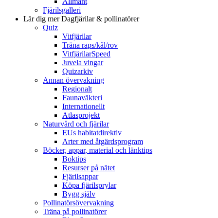
Allmänt
Fjärilsgalleri
Lär dig mer
Dagfjärilar & pollinatörer
Quiz
Vitfjärilar
Träna raps/kål/rov
VitfjärilarSpeed
Juvela vingar
Quizarkiv
Annan övervakning
Regionalt
Faunaväkteri
Internationellt
Atlasprojekt
Naturvård och fjärilar
EUs habitatdirektiv
Arter med åtgärdsprogram
Böcker, appar, material och länktips
Boktips
Resurser på nätet
Fjärilsappar
Köpa fjärilsprylar
Bygg själv
Pollinatörsövervakning
Träna på pollinatörer