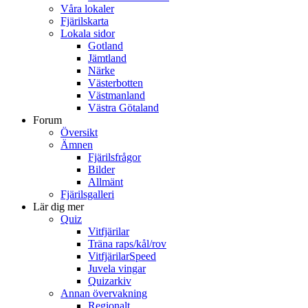
Våra lokaler
Fjärilskarta
Lokala sidor
Gotland
Jämtland
Närke
Västerbotten
Västmanland
Västra Götaland
Forum
Översikt
Ämnen
Fjärilsfrågor
Bilder
Allmänt
Fjärilsgalleri
Lär dig mer
Quiz
Vitfjärilar
Träna raps/kål/rov
VitfjärilarSpeed
Juvela vingar
Quizarkiv
Annan övervakning
Regionalt