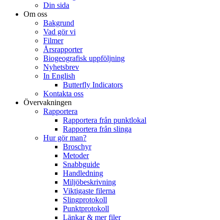
Din sida
Om oss
Bakgrund
Vad gör vi
Filmer
Årsrapporter
Biogeografisk uppföljning
Nyhetsbrev
In English
Butterfly Indicators
Kontakta oss
Övervakningen
Rapportera
Rapportera från punktlokal
Rapportera från slinga
Hur gör man?
Broschyr
Metoder
Snabbguide
Handledning
Miljöbeskrivning
Viktigaste filerna
Slingprotokoll
Punktprotokoll
Länkar & mer filer