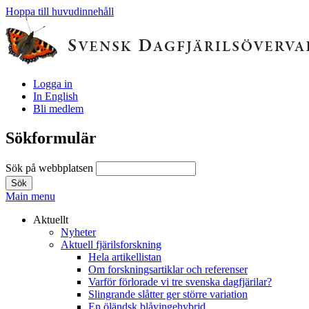
Hoppa till huvudinnehåll
Logga in
In English
Bli medlem
Sökformulär
Sök på webbplatsen
Main menu
Aktuellt
Nyheter
Aktuell fjärilsforskning
Hela artikellistan
Om forskningsartiklar och referenser
Varför förlorade vi tre svenska dagfjärilar?
Slingrande slåtter ger större variation
En öländsk blåvingehybrid