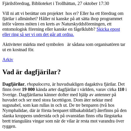
Fjärilsföredrag, Biblioteket i Trollhättan, 27 oktober 17:30
Vill ni att vi berättar om projektet hos er? Eller ha ett föredrag om
fjärilar i allmänhet? Håller ni kanske på att sätta ihop programmet
inför vårens möten i en krets av Naturskyddsföreningen, ett
entomologisk förening eller kanske en fågelklubb?
Skicka epost
eller ring så ser vi om det går att ordna.
Aktiviteter märkta med symbolen
är sådana som organisatören tar
ut en kostnad för.
Arkiv
Vad är dagfjärilar?
Dagfjärilar
,
rhopalocera
, är huvudsakligen dagaktiva fjärilar. Det
finns över
19 000
kända arter dagfjärilar i världen, varav cirka
110
i
Sverige. Dagfjärilarna känner dofter med hjälp av antenner på
huvudet och ser med stora facettögon. Dom äter nektar med
sugsnabel, som kan rullas in och ut. De tre benparen (två hos
Nymphalidae, där är första benparet tillbakabildat!) återfinns på den
slanka kroppens undersida och på ovansidan finns ofta färgstarka
brett triangulära vingar som när de vilar är resta mot varandra över
ryggen.