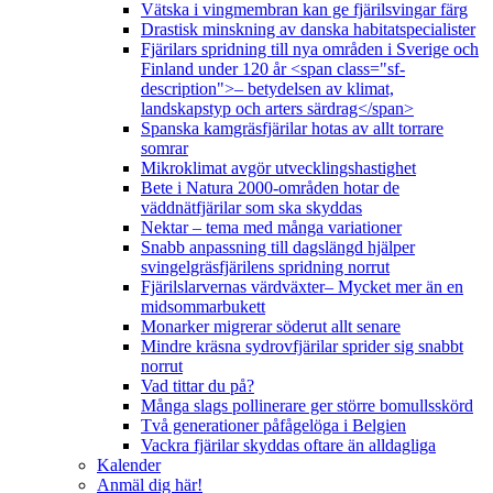
Vätska i vingmembran kan ge fjärilsvingar färg
Drastisk minskning av danska habitatspecialister
Fjärilars spridning till nya områden i Sverige och
Finland under 120 år <span class="sf-
description">– betydelsen av klimat,
landskapstyp och arters särdrag</span>
Spanska kamgräsfjärilar hotas av allt torrare
somrar
Mikroklimat avgör utvecklingshastighet
Bete i Natura 2000-områden hotar de
väddnätfjärilar som ska skyddas
Nektar – tema med många variationer
Snabb anpassning till dagslängd hjälper
svingelgräsfjärilens spridning norrut
Fjärilslarvernas värdväxter– Mycket mer än en
midsommarbukett
Monarker migrerar söderut allt senare
Mindre kräsna sydrovfjärilar sprider sig snabbt
norrut
Vad tittar du på?
Många slags pollinerare ger större bomullsskörd
Två generationer påfågelöga i Belgien
Vackra fjärilar skyddas oftare än alldagliga
Kalender
Anmäl dig här!