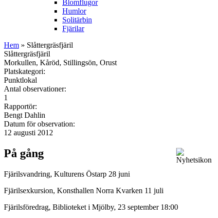
Blomflugor
Humlor
Solitärbin
Fjärilar
Hem
» Slåttergräsfjäril
Slåttergräsfjäril
Morkullen, Kåröd, Stillingsön, Orust
Platskategori:
Punktlokal
Antal observationer:
1
Rapportör:
Bengt Dahlin
Datum för observation:
12 augusti 2012
På gång
Fjärilsvandring, Kulturens Östarp 28 juni
Fjärilsexkursion, Konsthallen Norra Kvarken 11 juli
Fjärilsföredrag, Biblioteket i Mjölby, 23 september 18:00