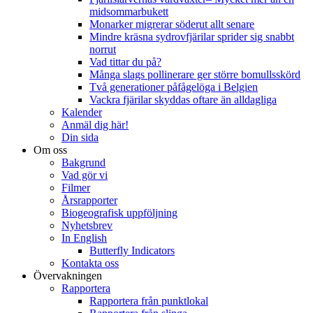
midsommarbukett
Monarker migrerar söderut allt senare
Mindre kräsna sydrovfjärilar sprider sig snabbt
norrut
Vad tittar du på?
Många slags pollinerare ger större bomullsskörd
Två generationer påfågelöga i Belgien
Vackra fjärilar skyddas oftare än alldagliga
Kalender
Anmäl dig här!
Din sida
Om oss
Bakgrund
Vad gör vi
Filmer
Årsrapporter
Biogeografisk uppföljning
Nyhetsbrev
In English
Butterfly Indicators
Kontakta oss
Övervakningen
Rapportera
Rapportera från punktlokal