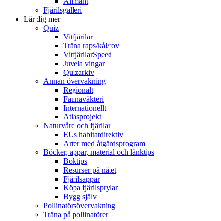
Allmänt
Fjärilsgalleri
Lär dig mer
Quiz
Vitfjärilar
Träna raps/kål/rov
VitfjärilarSpeed
Juvela vingar
Quizarkiv
Annan övervakning
Regionalt
Faunaväkteri
Internationellt
Atlasprojekt
Naturvård och fjärilar
EUs habitatdirektiv
Arter med åtgärdsprogram
Böcker, appar, material och länktips
Boktips
Resurser på nätet
Fjärilsappar
Köpa fjärilsprylar
Bygg själv
Pollinatörsövervakning
Träna på pollinatörer