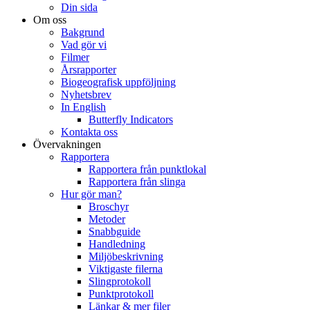
Din sida
Om oss
Bakgrund
Vad gör vi
Filmer
Årsrapporter
Biogeografisk uppföljning
Nyhetsbrev
In English
Butterfly Indicators
Kontakta oss
Övervakningen
Rapportera
Rapportera från punktlokal
Rapportera från slinga
Hur gör man?
Broschyr
Metoder
Snabbguide
Handledning
Miljöbeskrivning
Viktigaste filerna
Slingprotokoll
Punktprotokoll
Länkar & mer filer