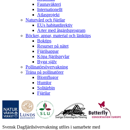
Faunaväkteri
Internationellt
Atlasprojekt
Naturvård och fjärilar
EUs habitatdirektiv
Arter med åtgärdsprogram
Böcker, appar, material och länktips
Boktips
Resurser på nätet
Fjärilsappar
Köpa fjärilsprylar
Bygg själv
Pollinatörsövervakning
Träna på pollinatörer
Blomflugor
Humlor
Solitärbin
Fjärilar
Svensk Dagfjärilsövervakning utförs i samarbete med