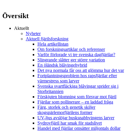
Översikt
Aktuellt
Nyheter
Aktuell fjärilsforskning
Hela artikellistan
Om forskningsartiklar och referenser
Varför förlorade vi tre svenska dagfjärilar?
Slingrande slåtter ger större variation
En öländsk blåvingehybrid
Det nya normala får oss att glömma hur det var
Fortplantningsproblem hos rapsfjärilar efter
värmestress som larver
Svenska svartfläckiga blåvingar sprider sig i
Storbritannien
Förskjuten blomning som försvar mot fjäril
Fjärilar som pollinerare – en laddad fråga
Färg, storlek och genetik skiljer
skogspärlemorfjärilens former
UV-ljus avslöjar busksnabbvingens larver
Sydrovfjäril har smak för stadslivet
Handel med fjärilar omsätter miljontals dollar