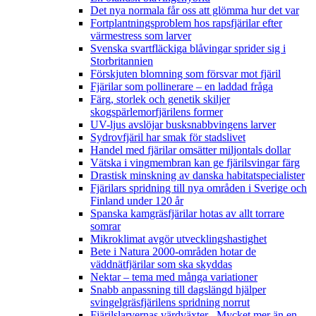
Det nya normala får oss att glömma hur det var
Fortplantningsproblem hos rapsfjärilar efter
värmestress som larver
Svenska svartfläckiga blåvingar sprider sig i
Storbritannien
Förskjuten blomning som försvar mot fjäril
Fjärilar som pollinerare – en laddad fråga
Färg, storlek och genetik skiljer
skogspärlemorfjärilens former
UV-ljus avslöjar busksnabbvingens larver
Sydrovfjäril har smak för stadslivet
Handel med fjärilar omsätter miljontals dollar
Vätska i vingmembran kan ge fjärilsvingar färg
Drastisk minskning av danska habitatspecialister
Fjärilars spridning till nya områden i Sverige och
Finland under 120 år
Spanska kamgräsfjärilar hotas av allt torrare
somrar
Mikroklimat avgör utvecklingshastighet
Bete i Natura 2000-områden hotar de
väddnätfjärilar som ska skyddas
Nektar – tema med många variationer
Snabb anpassning till dagslängd hjälper
svingelgräsfjärilens spridning norrut
Fjärilslarvernas värdväxter– Mycket mer än en