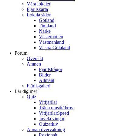
Våra lokaler
Fjärilskarta
Lokala sidor
Gotland
Jämtland
Närke
Västerbotten
Västmanland
Västra Götaland
Forum
Översikt
Ämnen
Fjärilsfrågor
Bilder
Allmänt
Fjärilsgalleri
Lär dig mer
Quiz
Vitfjärilar
Träna raps/kål/rov
VitfjärilarSpeed
Juvela vingar
Quizarkiv
Annan övervakning
Regionalt