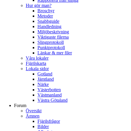
Rapportera från slinga
Hur gör man?
Broschyr
Metoder
Snabbguide
Handledning
Miljöbeskrivning
Viktigaste filerna
Slingprotokoll
Punktprotokoll
Länkar & mer filer
Våra lokaler
Fjärilskarta
Lokala sidor
Gotland
Jämtland
Närke
Västerbotten
Västmanland
Västra Götaland
Forum
Översikt
Ämnen
Fjärilsfrågor
Bilder