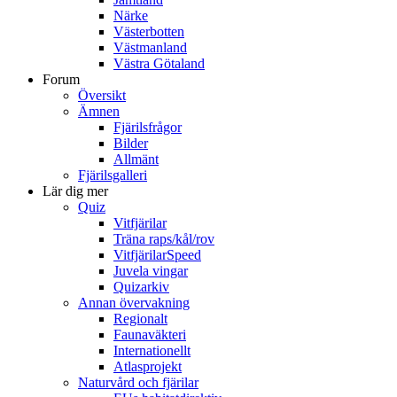
Närke
Västerbotten
Västmanland
Västra Götaland
Forum
Översikt
Ämnen
Fjärilsfrågor
Bilder
Allmänt
Fjärilsgalleri
Lär dig mer
Quiz
Vitfjärilar
Träna raps/kål/rov
VitfjärilarSpeed
Juvela vingar
Quizarkiv
Annan övervakning
Regionalt
Faunaväkteri
Internationellt
Atlasprojekt
Naturvård och fjärilar