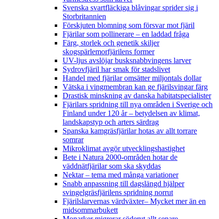
Svenska svartfläckiga blåvingar sprider sig i
Storbritannien
Förskjuten blomning som försvar mot fjäril
Fjärilar som pollinerare – en laddad fråga
Färg, storlek och genetik skiljer
skogspärlemorfjärilens former
UV-ljus avslöjar busksnabbvingens larver
Sydrovfjäril har smak för stadslivet
Handel med fjärilar omsätter miljontals dollar
Vätska i vingmembran kan ge fjärilsvingar färg
Drastisk minskning av danska habitatspecialister
Fjärilars spridning till nya områden i Sverige och
Finland under 120 år
– betydelsen av klimat,
landskapstyp och arters särdrag
Spanska kamgräsfjärilar hotas av allt torrare
somrar
Mikroklimat avgör utvecklingshastighet
Bete i Natura 2000-områden hotar de
väddnätfjärilar som ska skyddas
Nektar – tema med många variationer
Snabb anpassning till dagslängd hjälper
svingelgräsfjärilens spridning norrut
Fjärilslarvernas värdväxter– Mycket mer än en
midsommarbukett
Monarker migrerar söderut allt senare