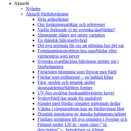
Aktuellt
Nyheter
Aktuell fjärilsforskning
Hela artikellistan
Om forskningsartiklar och referenser
Varför förlorade vi tre svenska dagfjärilar?
Slingrande slåtter ger större variation
En öländsk blåvingehybrid
Det nya normala får oss att glömma hur det var
Fortplantningsproblem hos rapsfjärilar efter
värmestress som larver
Svenska svartfläckiga blåvingar sprider sig i
Storbritannien
Förskjuten blomning som försvar mot fjäril
Fjärilar som pollinerare – en laddad fråga
Färg, storlek och genetik skiljer
skogspärlemorfjärilens former
UV-ljus avslöjar busksnabbvingens larver
Sydrovfjäril har smak för stadslivet
Handel med fjärilar omsätter miljontals dollar
Vätska i vingmembran kan ge fjärilsvingar färg
Drastisk minskning av danska habitatspecialister
Fjärilars spridning till nya områden i Sverige och
Finland under 120 år <span class="sf-
description">– betydelsen av klimat,