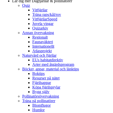
Lär dig mer
Dagfjärilar & pollinatörer
Quiz
Vitfjärilar
Träna raps/kål/rov
VitfjärilarSpeed
Juvela vingar
Quizarkiv
Annan övervakning
Regionalt
Faunaväkteri
Internationellt
Atlasprojekt
Naturvård och fjärilar
EUs habitatdirektiv
Arter med åtgärdsprogram
Böcker, appar, material och länktips
Boktips
Resurser på nätet
Fjärilsappar
Köpa fjärilsprylar
Bygg själv
Pollinatörsövervakning
Träna på pollinatörer
Blomflugor
Humlor