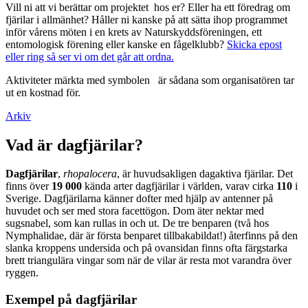
Vill ni att vi berättar om projektet hos er? Eller ha ett föredrag om
fjärilar i allmänhet? Håller ni kanske på att sätta ihop programmet
inför vårens möten i en krets av Naturskyddsföreningen, ett
entomologisk förening eller kanske en fågelklubb?
Skicka epost
eller ring så ser vi om det går att ordna.
Aktiviteter märkta med symbolen
är sådana som organisatören tar
ut en kostnad för.
Arkiv
Vad är dagfjärilar?
Dagfjärilar
,
rhopalocera
, är huvudsakligen dagaktiva fjärilar. Det
finns över
19 000
kända arter dagfjärilar i världen, varav cirka
110
i
Sverige. Dagfjärilarna känner dofter med hjälp av antenner på
huvudet och ser med stora facettögon. Dom äter nektar med
sugsnabel, som kan rullas in och ut. De tre benparen (två hos
Nymphalidae, där är första benparet tillbakabildat!) återfinns på den
slanka kroppens undersida och på ovansidan finns ofta färgstarka
brett triangulära vingar som när de vilar är resta mot varandra över
ryggen.
Exempel på dagfjärilar