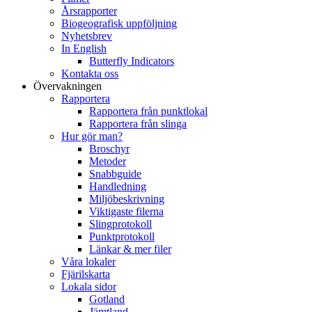
Årsrapporter
Biogeografisk uppföljning
Nyhetsbrev
In English
Butterfly Indicators
Kontakta oss
Övervakningen
Rapportera
Rapportera från punktlokal
Rapportera från slinga
Hur gör man?
Broschyr
Metoder
Snabbguide
Handledning
Miljöbeskrivning
Viktigaste filerna
Slingprotokoll
Punktprotokoll
Länkar & mer filer
Våra lokaler
Fjärilskarta
Lokala sidor
Gotland
Jämtland