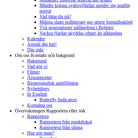
Mindre kräsna sydrovfjärilar sprider sig snabbt
norrut
Vad tittar du på?
Många slags pollinerare ger större bomullsskörd
Två generationer påfågelöga i Belgien
Vackra fjärilar skyddas oftare än alldagliga
Kalender
Anmäl dig här!
Din sida
Om oss
Kontakt och bakgrund
Bakgrund
Vad gör vi
Filmer
Årsrapporter
Biogeografisk uppföljning
Nyhetsbrev
In English
Butterfly Indicators
Kontakta oss
Övervakningen
Rapportera eller sök
Rapportera
Rapportera från punktlokal
Rapportera från slinga
Hur gör man?