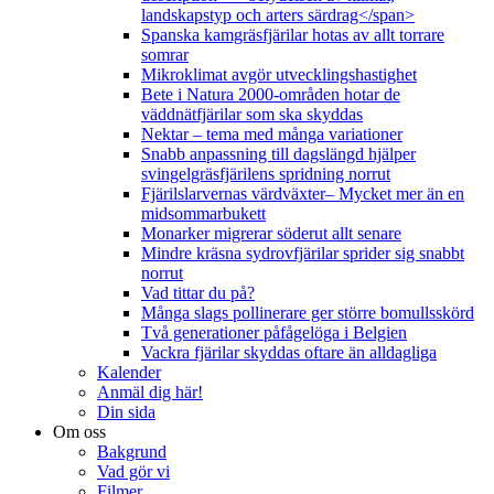
landskapstyp och arters särdrag</span>
Spanska kamgräsfjärilar hotas av allt torrare
somrar
Mikroklimat avgör utvecklingshastighet
Bete i Natura 2000-områden hotar de
väddnätfjärilar som ska skyddas
Nektar – tema med många variationer
Snabb anpassning till dagslängd hjälper
svingelgräsfjärilens spridning norrut
Fjärilslarvernas värdväxter– Mycket mer än en
midsommarbukett
Monarker migrerar söderut allt senare
Mindre kräsna sydrovfjärilar sprider sig snabbt
norrut
Vad tittar du på?
Många slags pollinerare ger större bomullsskörd
Två generationer påfågelöga i Belgien
Vackra fjärilar skyddas oftare än alldagliga
Kalender
Anmäl dig här!
Din sida
Om oss
Bakgrund
Vad gör vi
Filmer