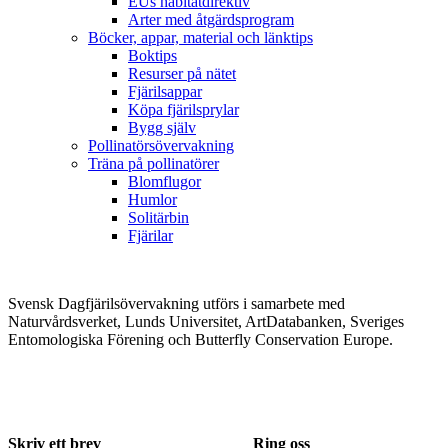
EUs habitatdirektiv
Arter med åtgärdsprogram
Böcker, appar, material och länktips
Boktips
Resurser på nätet
Fjärilsappar
Köpa fjärilsprylar
Bygg själv
Pollinatörsövervakning
Träna på pollinatörer
Blomflugor
Humlor
Solitärbin
Fjärilar
Svensk Dagfjärilsövervakning utförs i samarbete med
Naturvårdsverket, Lunds Universitet, ArtDatabanken, Sveriges
Entomologiska Förening och Butterfly Conservation Europe.
Skriv ett brev
Ring oss