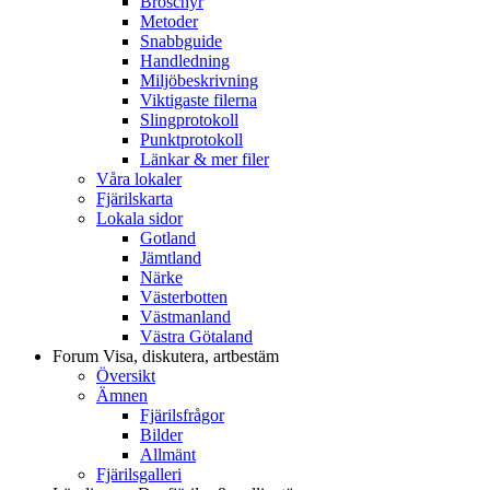
Broschyr
Metoder
Snabbguide
Handledning
Miljöbeskrivning
Viktigaste filerna
Slingprotokoll
Punktprotokoll
Länkar & mer filer
Våra lokaler
Fjärilskarta
Lokala sidor
Gotland
Jämtland
Närke
Västerbotten
Västmanland
Västra Götaland
Forum
Visa, diskutera, artbestäm
Översikt
Ämnen
Fjärilsfrågor
Bilder
Allmänt
Fjärilsgalleri