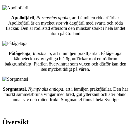
Apollofjäril
,
Parnassius apollo
, art i familjen riddarfjärilar.
Apollofjäril är en mycket stor vit dagfjäril med svarta och röda
fläckar. Den är rödlistad eftersom den minskar starkt i hela landet
utom på Gotland.
Påfågelöga
,
Inachis io
, art i familjen praktfjärilar. Påfågelögat
kännetecknas av tydliga blå ögonfläckar mot en rödbrun
bakgrundsfärg. Fjärilen övervintrar som vuxen och därför kan den
ses mycket tidigt på våren.
Sorgmantel
,
Nymphalis antiopa
, art i familjen praktfjärilar. Den har
mörkt sammetsbruna vingar med bred, gul ytterkant och äter bland
annat sav och rutten frukt. Sorgmantel finns i hela Sverige.
Översikt