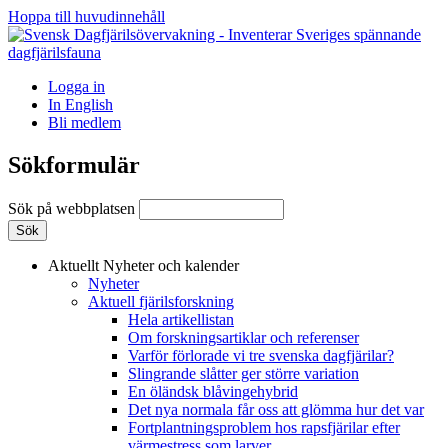
Hoppa till huvudinnehåll
Logga in
In English
Bli medlem
Sökformulär
Sök på webbplatsen
Aktuellt
Nyheter och kalender
Nyheter
Aktuell fjärilsforskning
Hela artikellistan
Om forskningsartiklar och referenser
Varför förlorade vi tre svenska dagfjärilar?
Slingrande slåtter ger större variation
En öländsk blåvingehybrid
Det nya normala får oss att glömma hur det var
Fortplantningsproblem hos rapsfjärilar efter
värmestress som larver