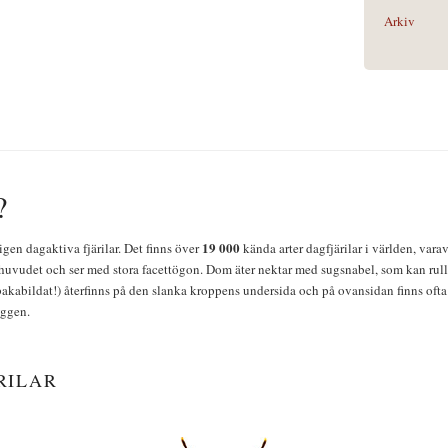
Arkiv
?
19 000
igen dagaktiva fjärilar. Det finns över
kända arter dagfjärilar i världen, vara
huvudet och ser med stora facettögon. Dom äter nektar med sugsnabel, som kan rulla
bakabildat!) återfinns på den slanka kroppens undersida och på ovansidan finns ofta 
yggen.
RILAR