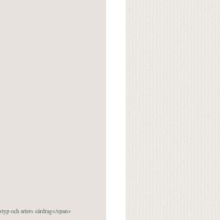
pstyp och arters särdrag</span>