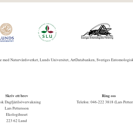
te med Naturvårdsverket, Lunds Universitet, ArtDatabanken, Sveriges Entomologis
Skriv ett brev
Ring oss
sk Dagfjärilsövervakning
Telefon: 046-222 3818 (Lars Petter
Lars Pettersson
Ekologihuset
223 62 Lund