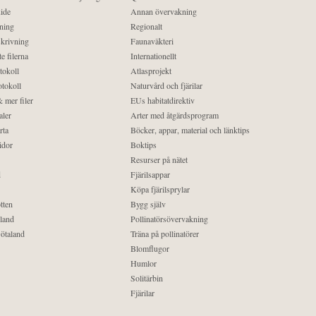
ide
Annan övervakning
ning
Regionalt
krivning
Faunaväkteri
e filerna
Internationellt
tokoll
Atlasprojekt
tokoll
Naturvård och fjärilar
 mer filer
EUs habitatdirektiv
aler
Arter med åtgärdsprogram
rta
Böcker, appar, material och länktips
idor
Boktips
Resurser på nätet
d
Fjärilsappar
Köpa fjärilsprylar
tten
Bygg själv
land
Pollinatörsövervakning
ötaland
Träna på pollinatörer
Blomflugor
Humlor
Solitärbin
Fjärilar