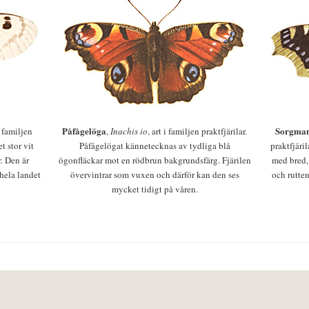
Påfågelöga
Sorgman
 i familjen
,
Inachis io
, art i familjen praktfjärilar.
t stor vit
Påfågelögat kännetecknas av tydliga blå
praktfjäri
r. Den är
ögonfläckar mot en rödbrun bakgrundsfärg. Fjärilen
med bred,
 hela landet
övervintrar som vuxen och därför kan den ses
och rutten
mycket tidigt på våren.