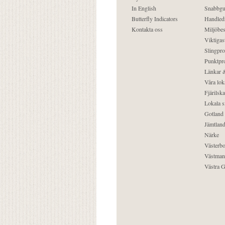
In English
Snabbgu
Butterfly Indicators
Handled
Kontakta oss
Miljöbes
Viktigast
Slingpro
Punktpro
Länkar &
Våra lok
Fjärilska
Lokala s
Gotland
Jämtlan
Närke
Västerbo
Västman
Västra G