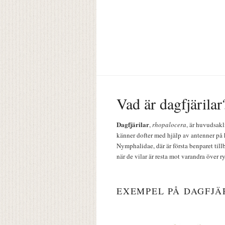
Vad är dagfjärilar
Dagfjärilar
,
rhopalocera
, är huvudsakl
känner dofter med hjälp av antenner på 
Nymphalidae, där är första benparet till
när de vilar är resta mot varandra över r
EXEMPEL PÅ DAGFJÄ