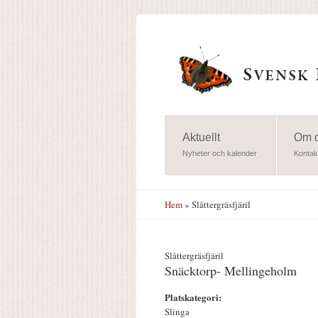
Hoppa till huvudinnehåll
Aktuellt
Om 
Nyheter och kalender
Kontak
Hem
» Slåttergräsfjäril
Slåttergräsfjäril
Snäcktorp- Mellingeholm
Platskategori:
Slinga