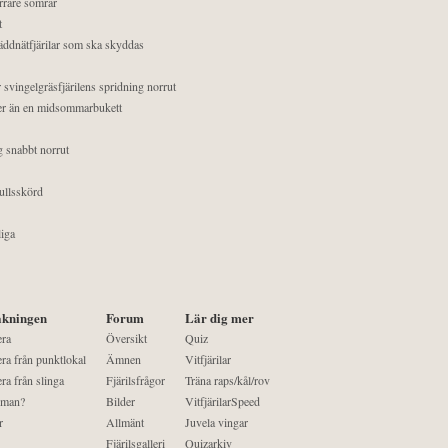
orrare somrar
t
äddnätfjärilar som ska skyddas
 svingelgräsfjärilens spridning norrut
mer än en midsommarbukett
g snabbt norrut
ullsskörd
liga
kningen
Forum
Lär dig mer
era
Översikt
Quiz
ra från punktlokal
Ämnen
Vitfjärilar
ra från slinga
Fjärilsfrågor
Träna raps/kål/rov
 man?
Bilder
VitfjärilarSpeed
r
Allmänt
Juvela vingar
Fjärilsgalleri
Quizarkiv