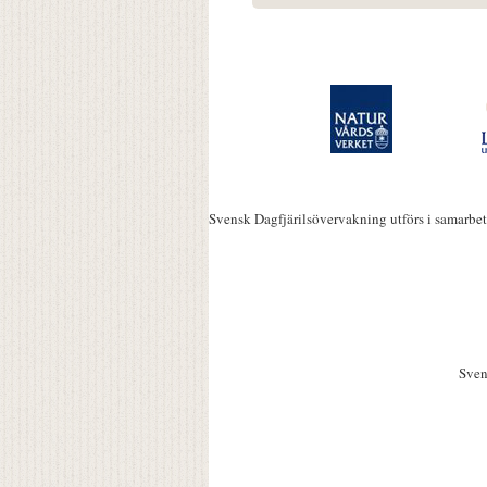
Svensk Dagfjärilsövervakning utförs i samarbe
Sven