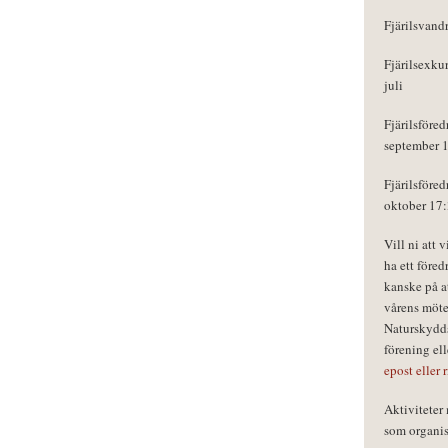
Fjärilsvand
Fjärilsexku
juli
Fjärilsföred
september 
Fjärilsföred
oktober 17
Vill ni att 
ha ett föred
kanske på a
vårens möte
Naturskydds
förening el
epost eller 
Aktivitete
som organisa