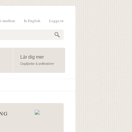
li medlem
In English
Logga in
formulär
Lär dig mer
Dagfjärilar & pollinatörer
ÅNG