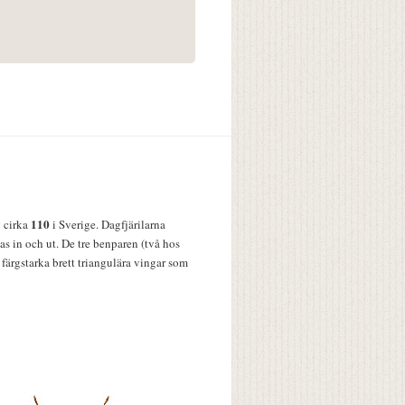
110
v cirka
i Sverige. Dagfjärilarna
s in och ut. De tre benparen (två hos
färgstarka brett triangulära vingar som