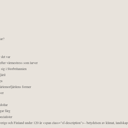
lar?
 det var
efter värmestress som larver
sig i Storbritannien
äril
ga
pärlemorfjärilens former
ver
dollar
gar färg
ecialister
 Sverige och Finland under 120 år <span class="sf-description">– betydelsen av klimat, landska