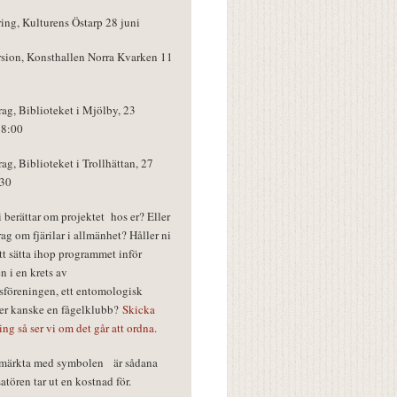
ring, Kulturens Östarp 28 juni
rsion, Konsthallen Norra Kvarken 11
rag, Biblioteket i Mjölby, 23
18:00
rag, Biblioteket i Trollhättan, 27
:30
vi berättar om projektet hos er? Eller
rag om fjärilar i allmänhet? Håller ni
tt sätta ihop programmet inför
n i en krets av
föreningen, ett entomologisk
ler kanske en fågelklubb?
Skicka
ring så ser vi om det går att ordna.
r märkta med symbolen
är sådana
tören tar ut en kostnad för.