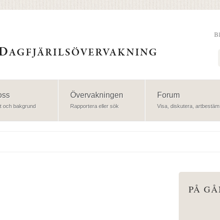
B
Sök
oss
Övervakningen
Forum
t och bakgrund
Rapportera eller sök
Visa, diskutera, artbestäm
PÅ G