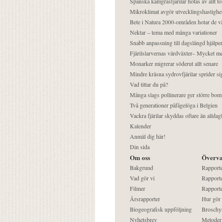
Spanska kamgräsfjärilar hotas av allt t
Mikroklimat avgör utvecklingshastighe
Bete i Natura 2000-områden hotar de v
Nektar – tema med många variationer
Snabb anpassning till dagslängd hjälper
Fjärilslarvernas värdväxter– Mycket 
Monarker migrerar söderut allt senare
Mindre kräsna sydrovfjärilar sprider si
Vad tittar du på?
Många slags pollinerare ger större bom
Två generationer påfågelöga i Belgien
Vackra fjärilar skyddas oftare än alldag
Kalender
Anmäl dig här!
Din sida
Om oss
Överva
Bakgrund
Rapport
Vad gör vi
Rapporte
Filmer
Rapporte
Årsrapporter
Hur gör
Biogeografisk uppföljning
Broschy
Nyhetsbrev
Metoder