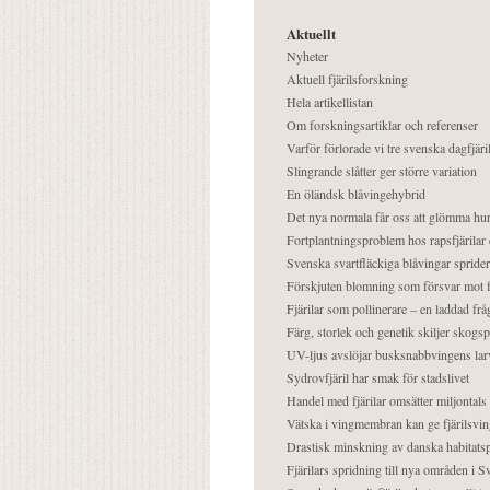
Aktuellt
Nyheter
Aktuell fjärilsforskning
Hela artikellistan
Om forskningsartiklar och referenser
Varför förlorade vi tre svenska dagfjäri
Slingrande slåtter ger större variation
En öländsk blåvingehybrid
Det nya normala får oss att glömma hur
Fortplantningsproblem hos rapsfjärilar 
Svenska svartfläckiga blåvingar sprider 
Förskjuten blomning som försvar mot fj
Fjärilar som pollinerare – en laddad frå
Färg, storlek och genetik skiljer skogs
UV-ljus avslöjar busksnabbvingens lar
Sydrovfjäril har smak för stadslivet
Handel med fjärilar omsätter miljontals 
Vätska i vingmembran kan ge fjärilsvin
Drastisk minskning av danska habitatsp
Fjärilars spridning till nya områden i