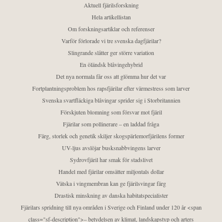
Aktuell fjärilsforskning
Hela artikellistan
Om forskningsartiklar och referenser
Varför förlorade vi tre svenska dagfjärilar?
Slingrande slåtter ger större variation
En öländsk blåvingehybrid
Det nya normala får oss att glömma hur det var
Fortplantningsproblem hos rapsfjärilar efter värmestress som larver
Svenska svartfläckiga blåvingar sprider sig i Storbritannien
Förskjuten blomning som försvar mot fjäril
Fjärilar som pollinerare – en laddad fråga
Färg, storlek och genetik skiljer skogspärlemorfjärilens former
UV-ljus avslöjar busksnabbvingens larver
Sydrovfjäril har smak för stadslivet
Handel med fjärilar omsätter miljontals dollar
Vätska i vingmembran kan ge fjärilsvingar färg
Drastisk minskning av danska habitatspecialister
Fjärilars spridning till nya områden i Sverige och Finland under 120 år <span
class="sf-description">– betydelsen av klimat, landskapstyp och arters