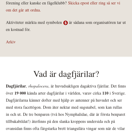
förening eller kanske en fågelklubb?
Skicka epost eller ring så ser vi
om det går att ordna.
Aktiviteter märkta med symbolen
är sådana som organisatören tar ut
en kostnad för.
Arkiv
Vad är dagfjärilar?
Dagfjärilar
,
rhopalocera
, är huvudsakligen dagaktiva fjärilar. Det finns
19 000
110
över
kända arter dagfjärilar i världen, varav cirka
i Sverige.
Dagfjärilarna känner dofter med hjälp av antenner på huvudet och ser
med stora facettögon. Dom äter nektar med sugsnabel, som kan rullas
in och ut. De tre benparen (två hos Nymphalidae, där är första benparet
tillbakabildat!) återfinns på den slanka kroppens undersida och på
ovansidan finns ofta färgstarka brett triangulära vingar som när de vilar