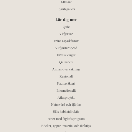
Allmänt
Fjärilsgalleri
Lär dig mer
Quiz
Vitfjärilar
Träna raps/kål/rov
VitfjärilarSpeed
Juvela vingar
Quizarkiv
Annan övervakning
Regionalt
Faunaväkteri
Internationellt
Atlasprojekt
Naturvård och fjärilar
EUs habitatdirektiv
Arter med åtgärdsprogram
Böcker, appar, material och länktips