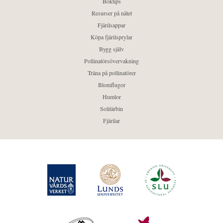
Boktips
Resurser på nätet
Fjärilsappar
Köpa fjärilsprylar
Bygg själv
Pollinatörsövervakning
Träna på pollinatörer
Blomflugor
Humlor
Solitärbin
Fjärilar