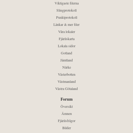
Viktigaste filerna
Slingprotokoll
Punktprotokoll
Länkar & mer filer
Våra lokaler
Fjärilskarta
Lokala sidor
Gotland
Jämtland
Närke
Västerbotten
Västmanland
Västra Götaland
Forum
Översikt
Ämnen
Fjärilsfrågor
Bilder