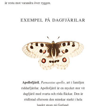
är resta mot varandra över ryggen.
EXEMPEL PÅ DAGFJÄRILAR
Apollofjäril
,
Parnassius apollo
, art i familjen
riddarfjärilar. Apollofjäril är en mycket stor vit
dagfjäril med svarta och röda fläckar. Den är
rödlistad eftersom den minskar starkt i hela
landet utom på Gotland.