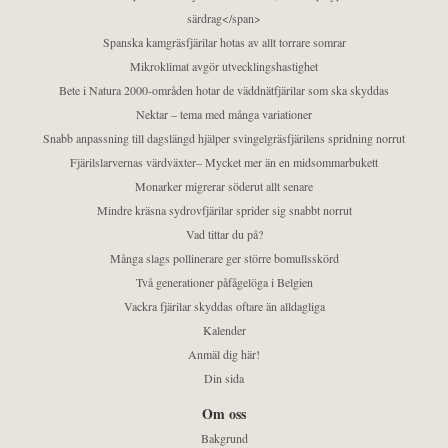
särdrag</span>
Spanska kamgräsfjärilar hotas av allt torrare somrar
Mikroklimat avgör utvecklingshastighet
Bete i Natura 2000-områden hotar de väddnätfjärilar som ska skyddas
Nektar – tema med många variationer
Snabb anpassning till dagslängd hjälper svingelgräsfjärilens spridning norrut
Fjärilslarvernas värdväxter– Mycket mer än en midsommarbukett
Monarker migrerar söderut allt senare
Mindre kräsna sydrovfjärilar sprider sig snabbt norrut
Vad tittar du på?
Många slags pollinerare ger större bomullsskörd
Två generationer påfågelöga i Belgien
Vackra fjärilar skyddas oftare än alldagliga
Kalender
Anmäl dig här!
Din sida
Om oss
Bakgrund