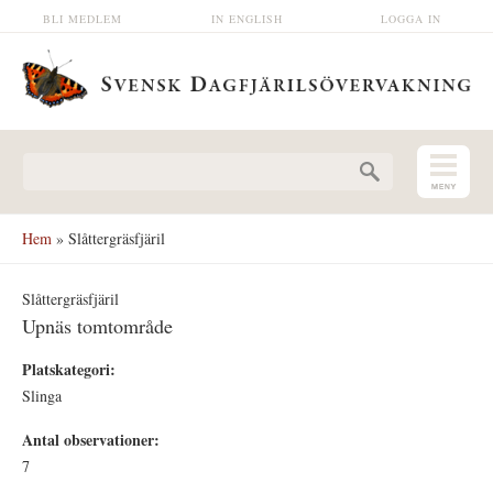
Hoppa till huvudinnehåll
BLI MEDLEM
IN ENGLISH
LOGGA IN
Sökformulär
Hem
» Slåttergräsfjäril
Slåttergräsfjäril
Upnäs tomtområde
Platskategori:
Slinga
Antal observationer:
7