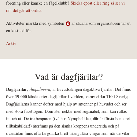
förening eller kanske en fågelklubb?
Skicka epost eller ring så ser vi
om det går att ordna.
Aktiviteter märkta med symbolen
är sådana som organisatören tar ut
en kostnad för.
Arkiv
Vad är dagfjärilar?
Dagfjärilar
,
rhopalocera
, är huvudsakligen dagaktiva fjärilar. Det finns
19 000
110
över
kända arter dagfjärilar i världen, varav cirka
i Sverige.
Dagfjärilarna känner dofter med hjälp av antenner på huvudet och ser
med stora facettögon. Dom äter nektar med sugsnabel, som kan rullas
in och ut. De tre benparen (två hos Nymphalidae, där är första benparet
tillbakabildat!) återfinns på den slanka kroppens undersida och på
ovansidan finns ofta färgstarka brett triangulära vingar som när de vilar