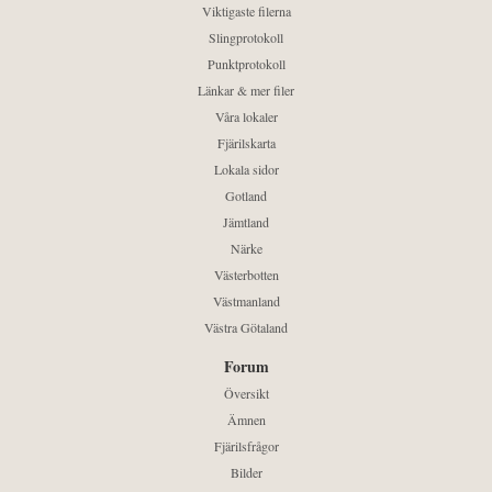
Viktigaste filerna
Slingprotokoll
Punktprotokoll
Länkar & mer filer
Våra lokaler
Fjärilskarta
Lokala sidor
Gotland
Jämtland
Närke
Västerbotten
Västmanland
Västra Götaland
Forum
Översikt
Ämnen
Fjärilsfrågor
Bilder