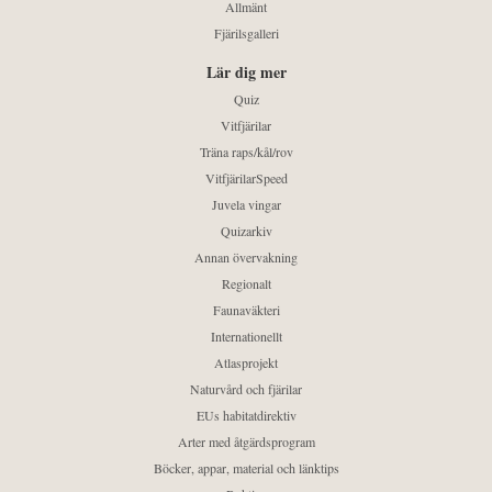
Allmänt
Fjärilsgalleri
Lär dig mer
Quiz
Vitfjärilar
Träna raps/kål/rov
VitfjärilarSpeed
Juvela vingar
Quizarkiv
Annan övervakning
Regionalt
Faunaväkteri
Internationellt
Atlasprojekt
Naturvård och fjärilar
EUs habitatdirektiv
Arter med åtgärdsprogram
Böcker, appar, material och länktips