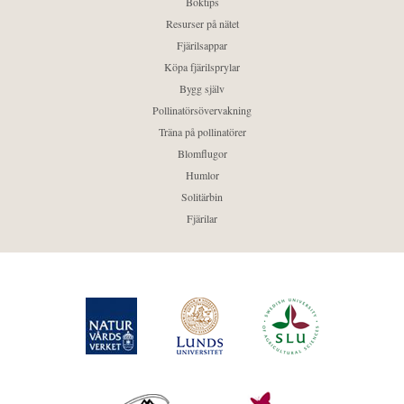
Boktips
Resurser på nätet
Fjärilsappar
Köpa fjärilsprylar
Bygg själv
Pollinatörsövervakning
Träna på pollinatörer
Blomflugor
Humlor
Solitärbin
Fjärilar