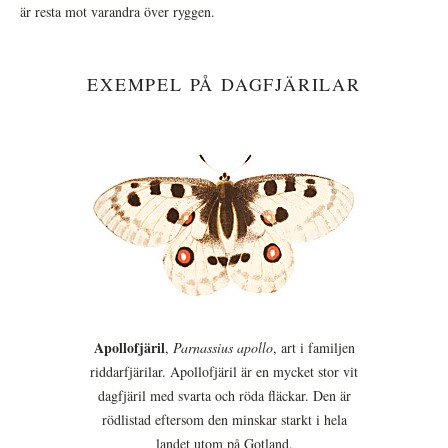
är resta mot varandra över ryggen.
EXEMPEL PÅ DAGFJÄRILAR
Apollofjäril
,
Parnassius apollo
, art i familjen
riddarfjärilar. Apollofjäril är en mycket stor vit
dagfjäril med svarta och röda fläckar. Den är
rödlistad eftersom den minskar starkt i hela
landet utom på Gotland.