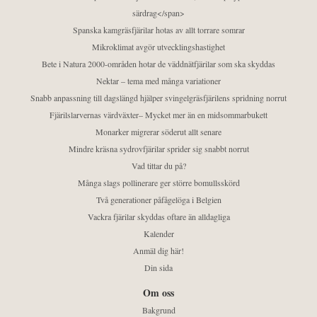
särdrag</span>
Spanska kamgräsfjärilar hotas av allt torrare somrar
Mikroklimat avgör utvecklingshastighet
Bete i Natura 2000-områden hotar de väddnätfjärilar som ska skyddas
Nektar – tema med många variationer
Snabb anpassning till dagslängd hjälper svingelgräsfjärilens spridning norrut
Fjärilslarvernas värdväxter– Mycket mer än en midsommarbukett
Monarker migrerar söderut allt senare
Mindre kräsna sydrovfjärilar sprider sig snabbt norrut
Vad tittar du på?
Många slags pollinerare ger större bomullsskörd
Två generationer påfågelöga i Belgien
Vackra fjärilar skyddas oftare än alldagliga
Kalender
Anmäl dig här!
Din sida
Om oss
Bakgrund