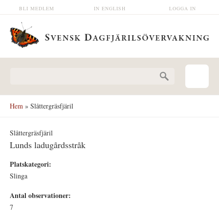
Hoppa till huvudinnehåll
BLI MEDLEM
IN ENGLISH
LOGGA IN
Sökformulär
Hem
» Slåttergräsfjäril
Slåttergräsfjäril
Lunds ladugårdsstråk
Platskategori:
Slinga
Antal observationer:
7