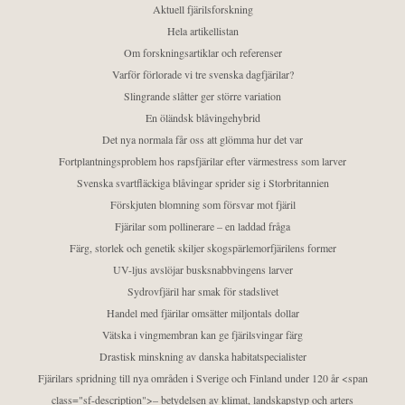
Aktuell fjärilsforskning
Hela artikellistan
Om forskningsartiklar och referenser
Varför förlorade vi tre svenska dagfjärilar?
Slingrande slåtter ger större variation
En öländsk blåvingehybrid
Det nya normala får oss att glömma hur det var
Fortplantningsproblem hos rapsfjärilar efter värmestress som larver
Svenska svartfläckiga blåvingar sprider sig i Storbritannien
Förskjuten blomning som försvar mot fjäril
Fjärilar som pollinerare – en laddad fråga
Färg, storlek och genetik skiljer skogspärlemorfjärilens former
UV-ljus avslöjar busksnabbvingens larver
Sydrovfjäril har smak för stadslivet
Handel med fjärilar omsätter miljontals dollar
Vätska i vingmembran kan ge fjärilsvingar färg
Drastisk minskning av danska habitatspecialister
Fjärilars spridning till nya områden i Sverige och Finland under 120 år <span
class="sf-description">– betydelsen av klimat, landskapstyp och arters