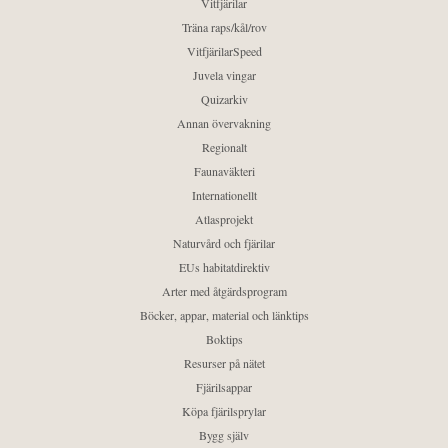
Vitfjärilar
Träna raps/kål/rov
VitfjärilarSpeed
Juvela vingar
Quizarkiv
Annan övervakning
Regionalt
Faunaväkteri
Internationellt
Atlasprojekt
Naturvård och fjärilar
EUs habitatdirektiv
Arter med åtgärdsprogram
Böcker, appar, material och länktips
Boktips
Resurser på nätet
Fjärilsappar
Köpa fjärilsprylar
Bygg själv