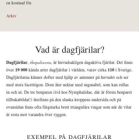
en kostnad för.
Arkiv
Vad är dagfjärilar?
Dagfjärilar
,
rhopalocera
, är huvudsakligen dagaktiva fjärilar. Det finns
19 000
110
över
kända arter dagfjärilar i världen, varav cirka
i Sverige.
Dagfjärilarna känner dofter med hjälp av antenner på huvudet och ser
med stora facettögon. Dom äter nektar med sugsnabel, som kan rullas
in och ut. De tre benparen (två hos Nymphalidae, där är första benparet
tillbakabildat!) återfinns på den slanka kroppens undersida och på
ovansidan finns ofta färgstarka brett triangulära vingar som när de vilar
är resta mot varandra över ryggen.
EXEMPEL PÅ DAGFJÄRILAR