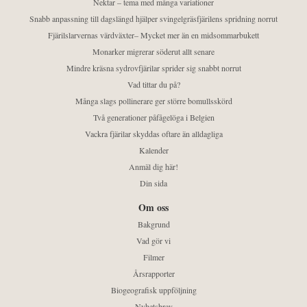
Nektar – tema med många variationer
Snabb anpassning till dagslängd hjälper svingelgräsfjärilens spridning norrut
Fjärilslarvernas värdväxter– Mycket mer än en midsommarbukett
Monarker migrerar söderut allt senare
Mindre kräsna sydrovfjärilar sprider sig snabbt norrut
Vad tittar du på?
Många slags pollinerare ger större bomullsskörd
Två generationer påfågelöga i Belgien
Vackra fjärilar skyddas oftare än alldagliga
Kalender
Anmäl dig här!
Din sida
Om oss
Bakgrund
Vad gör vi
Filmer
Årsrapporter
Biogeografisk uppföljning
Nyhetsbrev