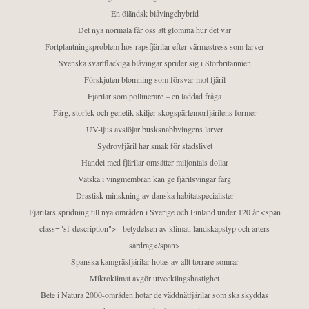
En öländsk blåvingehybrid
Det nya normala får oss att glömma hur det var
Fortplantningsproblem hos rapsfjärilar efter värmestress som larver
Svenska svartfläckiga blåvingar sprider sig i Storbritannien
Förskjuten blomning som försvar mot fjäril
Fjärilar som pollinerare – en laddad fråga
Färg, storlek och genetik skiljer skogspärlemorfjärilens former
UV-ljus avslöjar busksnabbvingens larver
Sydrovfjäril har smak för stadslivet
Handel med fjärilar omsätter miljontals dollar
Vätska i vingmembran kan ge fjärilsvingar färg
Drastisk minskning av danska habitatspecialister
Fjärilars spridning till nya områden i Sverige och Finland under 120 år <span
class="sf-description">– betydelsen av klimat, landskapstyp och arters
särdrag</span>
Spanska kamgräsfjärilar hotas av allt torrare somrar
Mikroklimat avgör utvecklingshastighet
Bete i Natura 2000-områden hotar de väddnätfjärilar som ska skyddas