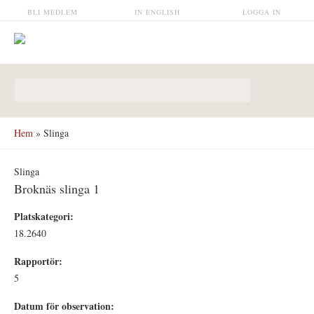
Hoppa till huvudinnehåll
BLI MEDLEM
IN ENGLISH
LOGGA IN
Sökformulär
Hem
» Slinga
Slinga
Broknäs slinga 1
Platskategori:
18.2640
Rapportör:
5
Datum för observation: