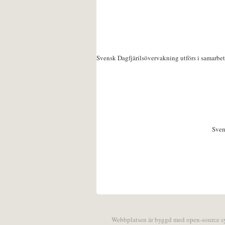
Svensk Dagfjärilsövervakning utförs i samarbe
Sven
Webbplatsen är byggd med open-source 