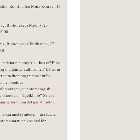
rsion, Konsthallen Norra Kvarken 11
rag, Biblioteket i Mjölby, 23
18:00
rag, Biblioteket i Trollhättan, 27
:30
vi berättar om projektet hos er? Eller
rag om fjärilar i allmänhet? Håller ni
tt sätta ihop programmet inför
n i en krets av
föreningen, ett entomologisk
ler kanske en fågelklubb?
Skicka
ring så ser vi om det går att ordna.
r märkta med symbolen
är sådana
tören tar ut en kostnad för.