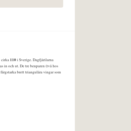
110
v cirka
i Sverige. Dagfjärilarna
s in och ut. De tre benparen (två hos
färgstarka brett triangulära vingar som