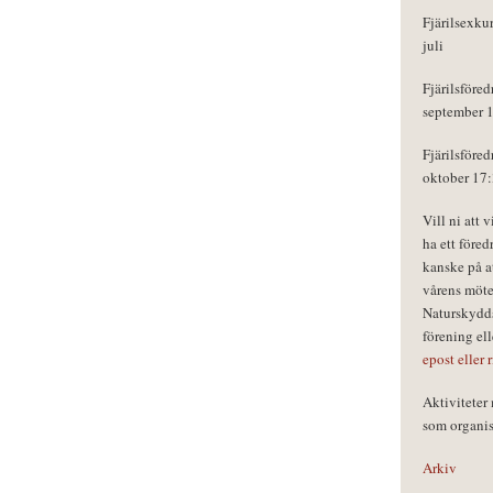
Fjärilsexku
juli
Fjärilsföred
september 
Fjärilsföred
oktober 17
Vill ni att 
ha ett föred
kanske på a
vårens möte
Naturskydds
förening el
epost eller 
Aktivitete
som organisa
Arkiv