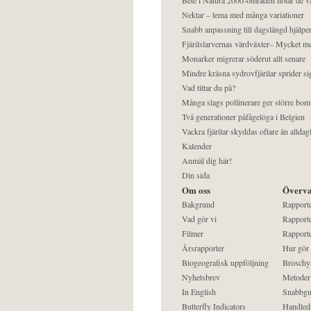
Nektar – tema med många variationer
Snabb anpassning till dagslängd hjälper
Fjärilslarvernas värdväxter– Mycket 
Monarker migrerar söderut allt senare
Mindre kräsna sydrovfjärilar sprider si
Vad tittar du på?
Många slags pollinerare ger större bom
Två generationer påfågelöga i Belgien
Vackra fjärilar skyddas oftare än alldag
Kalender
Anmäl dig här!
Din sida
Om oss
Överva
Bakgrund
Rapport
Vad gör vi
Rapporte
Filmer
Rapporte
Årsrapporter
Hur gör
Biogeografisk uppföljning
Broschy
Nyhetsbrev
Metoder
In English
Snabbgu
Butterfly Indicators
Handled