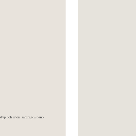
pstyp och arters särdrag</span>