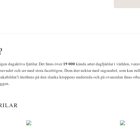
?
19 000
igen dagaktiva fjärilar. Det finns över
kända arter dagfjärilar i världen, vara
huvudet och ser med stora facettögon. Dom äter nektar med sugsnabel, som kan rulla
bakabildat!) återfinns på den slanka kroppens undersida och på ovansidan finns ofta 
yggen.
RILAR