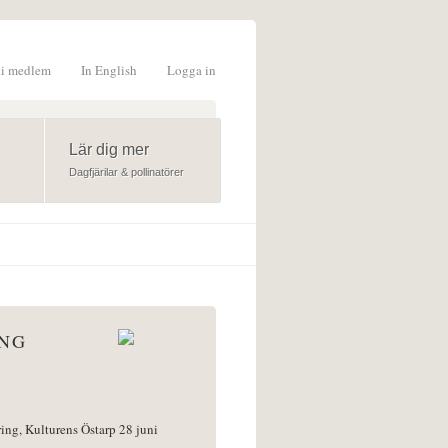
li medlem
In English
Logga in
formulär
Lär dig mer
Dagfjärilar & pollinatörer
ÅNG
ring, Kulturens Östarp 28 juni