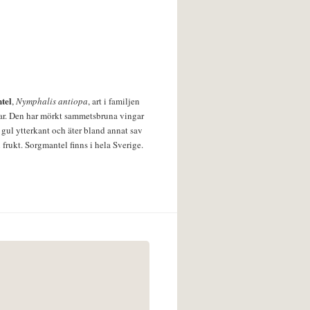
tel
,
Nymphalis antiopa
, art i familjen
lar. Den har mörkt sammetsbruna vingar
 gul ytterkant och äter bland annat sav
 frukt. Sorgmantel finns i hela Sverige.