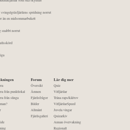
 svingelgräsfjärilens spridning norrut
mer än en midsommarbukett
g snabbt norrut
ullsskörd
liga
kningen
Forum
Lär dig mer
era
Översikt
Quiz
ra från punktlokal
Ämnen
Vitfjärilar
ra från slinga
Fjärilsfrågor
Träna raps/kål/rov
 man?
Bilder
VitfjärilarSpeed
r
Allmänt
Juvela vingar
Fjärilsgalleri
Quizarkiv
ide
Annan övervakning
ning
Regionalt