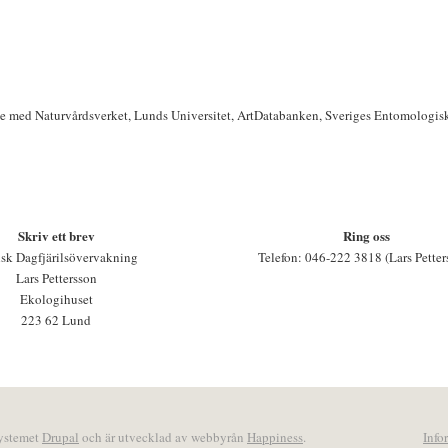
te med Naturvårdsverket, Lunds Universitet, ArtDatabanken, Sveriges Entomologis
Skriv ett brev
Ring oss
sk Dagfjärilsövervakning
Telefon: 046-222 3818 (Lars Petter
Lars Pettersson
Ekologihuset
223 62 Lund
systemet
Drupal
och är utvecklad av webbyrån
Happiness
.
Info