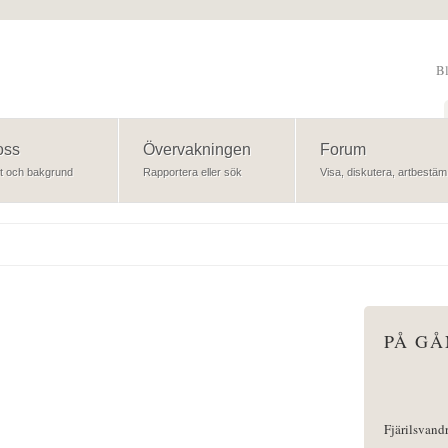
B
Sök
oss
Övervakningen
Forum
t och bakgrund
Rapportera eller sök
Visa, diskutera, artbestäm
PÅ G
Fjärilsvand