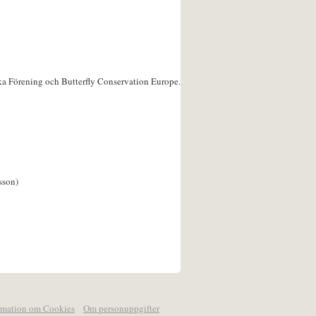
ka Förening och Butterfly Conservation Europe.
sson)
rmation om Cookies
Om personuppgifter