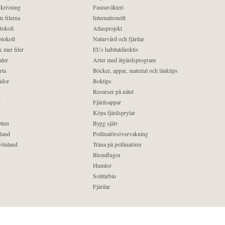
krivning
Faunaväkteri
e filerna
Internationellt
tokoll
Atlasprojekt
tokoll
Naturvård och fjärilar
 mer filer
EUs habitatdirektiv
aler
Arter med åtgärdsprogram
rta
Böcker, appar, material och länktips
idor
Boktips
Resurser på nätet
d
Fjärilsappar
Köpa fjärilsprylar
tten
Bygg själv
land
Pollinatörsövervakning
ötaland
Träna på pollinatörer
Blomflugor
Humlor
Solitärbin
Fjärilar