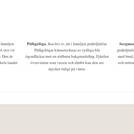
Påfågelöga
Sorgman
 i familjen
,
Inachis io
, art i familjen praktfjärilar.
t stor vit
Påfågelögat kännetecknas av tydliga blå
praktfjäri
r. Den är
ögonfläckar mot en rödbrun bakgrundsfärg. Fjärilen
med bred,
 hela landet
övervintrar som vuxen och därför kan den ses
och rutten
mycket tidigt på våren.