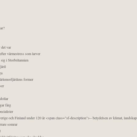
lar?
 det var
efter värmestress som larver
sig i Storbritannien
äril
ga
pärlemorfjärilens former
ver
dollar
gar färg
ecialister
 Sverige och Finland under 120 år <span class="sf-description">– betydelsen av klimat, landska
orrare somrar
t
äddnätfjärilar som ska skyddas