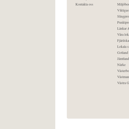
Kontakta oss
Miljöbes
Viktigast
Slingpro
Punktpro
Länkar &
Våra lok
Fjärilska
Lokala s
Gotland
Jämtlan
Närke
Västerbo
Västman
Västra G