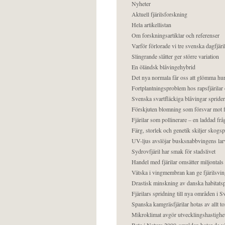
Nyheter
Aktuell fjärilsforskning
Hela artikellistan
Om forskningsartiklar och referenser
Varför förlorade vi tre svenska dagfjäri
Slingrande slåtter ger större variation
En öländsk blåvingehybrid
Det nya normala får oss att glömma hur
Fortplantningsproblem hos rapsfjärilar 
Svenska svartfläckiga blåvingar sprider 
Förskjuten blomning som försvar mot fj
Fjärilar som pollinerare – en laddad frå
Färg, storlek och genetik skiljer skogs
UV-ljus avslöjar busksnabbvingens lar
Sydrovfjäril har smak för stadslivet
Handel med fjärilar omsätter miljontals 
Vätska i vingmembran kan ge fjärilsvin
Drastisk minskning av danska habitatsp
Fjärilars spridning till nya områden i
Spanska kamgräsfjärilar hotas av allt t
Mikroklimat avgör utvecklingshastighe
Bete i Natura 2000-områden hotar de v