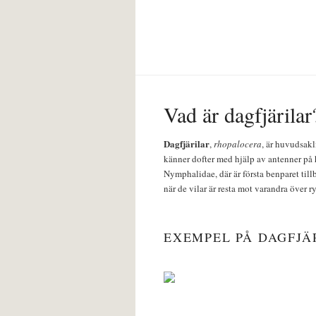
Vad är dagfjärilar
Dagfjärilar
,
rhopalocera
, är huvudsakl
känner dofter med hjälp av antenner på 
Nymphalidae, där är första benparet till
när de vilar är resta mot varandra över r
EXEMPEL PÅ DAGFJÄ