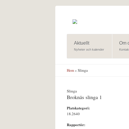
Hoppa till huvudinnehåll
Aktuellt
Om 
Nyheter och kalender
Kontak
Hem
» Slinga
Slinga
Broknäs slinga 1
Platskategori:
18.2640
Rapportör: