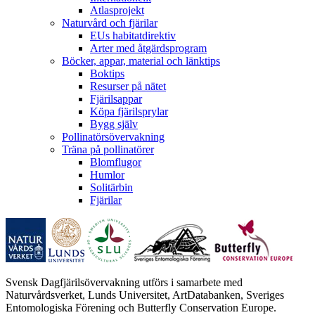
Atlasprojekt
Naturvård och fjärilar
EUs habitatdirektiv
Arter med åtgärdsprogram
Böcker, appar, material och länktips
Boktips
Resurser på nätet
Fjärilsappar
Köpa fjärilsprylar
Bygg själv
Pollinatörsövervakning
Träna på pollinatörer
Blomflugor
Humlor
Solitärbin
Fjärilar
Svensk Dagfjärilsövervakning utförs i samarbete med
Naturvårdsverket, Lunds Universitet, ArtDatabanken, Sveriges
Entomologiska Förening och Butterfly Conservation Europe.