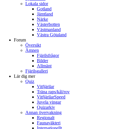
Lokala sidor
Gotland
Jämtland
Närke
Västerbotten
Västmanland
Västra Götaland
Forum
Översikt
Ämnen
Fjärilsfrågor
Bilder
Allmänt
Fjärilsgalleri
Lär dig mer
Quiz
Vitfjärilar
Träna raps/kål/rov
VitfjärilarSpeed
Juvela vingar
Quizarkiv
Annan övervakning
Regionalt
Faunaväkteri
Internationellt