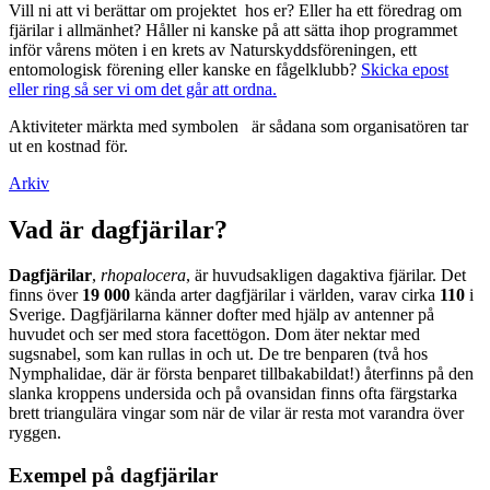
Vill ni att vi berättar om projektet hos er? Eller ha ett föredrag om
fjärilar i allmänhet? Håller ni kanske på att sätta ihop programmet
inför vårens möten i en krets av Naturskyddsföreningen, ett
entomologisk förening eller kanske en fågelklubb?
Skicka epost
eller ring så ser vi om det går att ordna.
Aktiviteter märkta med symbolen
är sådana som organisatören tar
ut en kostnad för.
Arkiv
Vad är dagfjärilar?
Dagfjärilar
,
rhopalocera
, är huvudsakligen dagaktiva fjärilar. Det
finns över
19 000
kända arter dagfjärilar i världen, varav cirka
110
i
Sverige. Dagfjärilarna känner dofter med hjälp av antenner på
huvudet och ser med stora facettögon. Dom äter nektar med
sugsnabel, som kan rullas in och ut. De tre benparen (två hos
Nymphalidae, där är första benparet tillbakabildat!) återfinns på den
slanka kroppens undersida och på ovansidan finns ofta färgstarka
brett triangulära vingar som när de vilar är resta mot varandra över
ryggen.
Exempel på dagfjärilar