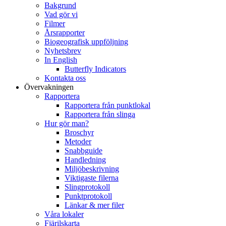
Bakgrund
Vad gör vi
Filmer
Årsrapporter
Biogeografisk uppföljning
Nyhetsbrev
In English
Butterfly Indicators
Kontakta oss
Övervakningen
Rapportera
Rapportera från punktlokal
Rapportera från slinga
Hur gör man?
Broschyr
Metoder
Snabbguide
Handledning
Miljöbeskrivning
Viktigaste filerna
Slingprotokoll
Punktprotokoll
Länkar & mer filer
Våra lokaler
Fjärilskarta