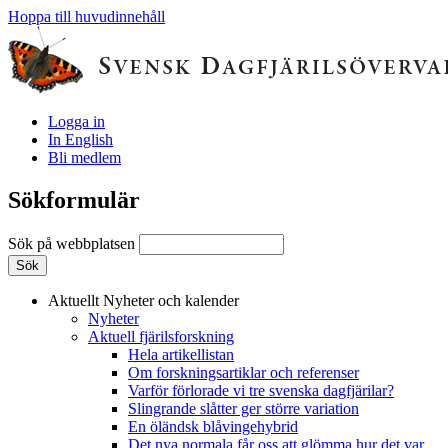
Hoppa till huvudinnehåll
Logga in
In English
Bli medlem
Sökformulär
Sök på webbplatsen
Aktuellt
Nyheter och kalender
Nyheter
Aktuell fjärilsforskning
Hela artikellistan
Om forskningsartiklar och referenser
Varför förlorade vi tre svenska dagfjärilar?
Slingrande slåtter ger större variation
En öländsk blåvingehybrid
Det nya normala får oss att glömma hur det var