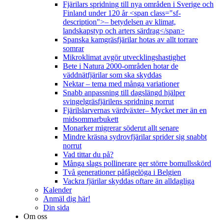
Fjärilars spridning till nya områden i Sverige och
Finland under 120 år <span class="sf-
description">– betydelsen av klimat,
landskapstyp och arters särdrag</span>
Spanska kamgräsfjärilar hotas av allt torrare
somrar
Mikroklimat avgör utvecklingshastighet
Bete i Natura 2000-områden hotar de
väddnätfjärilar som ska skyddas
Nektar – tema med många variationer
Snabb anpassning till dagslängd hjälper
svingelgräsfjärilens spridning norrut
Fjärilslarvernas värdväxter– Mycket mer än en
midsommarbukett
Monarker migrerar söderut allt senare
Mindre kräsna sydrovfjärilar sprider sig snabbt
norrut
Vad tittar du på?
Många slags pollinerare ger större bomullsskörd
Två generationer påfågelöga i Belgien
Vackra fjärilar skyddas oftare än alldagliga
Kalender
Anmäl dig här!
Din sida
Om oss