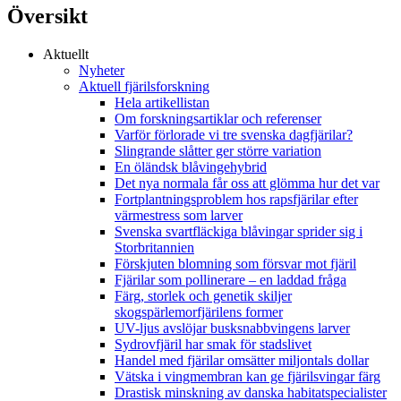
Översikt
Aktuellt
Nyheter
Aktuell fjärilsforskning
Hela artikellistan
Om forskningsartiklar och referenser
Varför förlorade vi tre svenska dagfjärilar?
Slingrande slåtter ger större variation
En öländsk blåvingehybrid
Det nya normala får oss att glömma hur det var
Fortplantningsproblem hos rapsfjärilar efter
värmestress som larver
Svenska svartfläckiga blåvingar sprider sig i
Storbritannien
Förskjuten blomning som försvar mot fjäril
Fjärilar som pollinerare – en laddad fråga
Färg, storlek och genetik skiljer
skogspärlemorfjärilens former
UV-ljus avslöjar busksnabbvingens larver
Sydrovfjäril har smak för stadslivet
Handel med fjärilar omsätter miljontals dollar
Vätska i vingmembran kan ge fjärilsvingar färg
Drastisk minskning av danska habitatspecialister