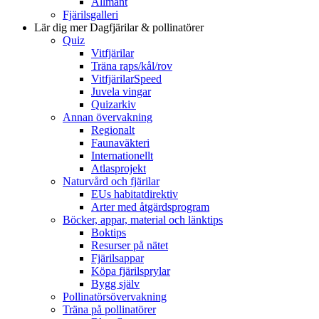
Allmänt
Fjärilsgalleri
Lär dig mer
Dagfjärilar & pollinatörer
Quiz
Vitfjärilar
Träna raps/kål/rov
VitfjärilarSpeed
Juvela vingar
Quizarkiv
Annan övervakning
Regionalt
Faunaväkteri
Internationellt
Atlasprojekt
Naturvård och fjärilar
EUs habitatdirektiv
Arter med åtgärdsprogram
Böcker, appar, material och länktips
Boktips
Resurser på nätet
Fjärilsappar
Köpa fjärilsprylar
Bygg själv
Pollinatörsövervakning
Träna på pollinatörer