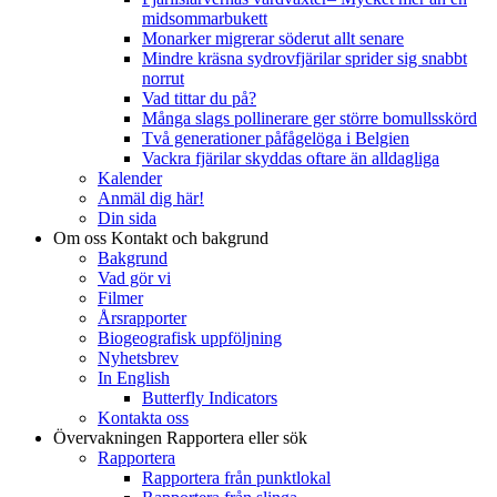
midsommarbukett
Monarker migrerar söderut allt senare
Mindre kräsna sydrovfjärilar sprider sig snabbt
norrut
Vad tittar du på?
Många slags pollinerare ger större bomullsskörd
Två generationer påfågelöga i Belgien
Vackra fjärilar skyddas oftare än alldagliga
Kalender
Anmäl dig här!
Din sida
Om oss
Kontakt och bakgrund
Bakgrund
Vad gör vi
Filmer
Årsrapporter
Biogeografisk uppföljning
Nyhetsbrev
In English
Butterfly Indicators
Kontakta oss
Övervakningen
Rapportera eller sök
Rapportera
Rapportera från punktlokal