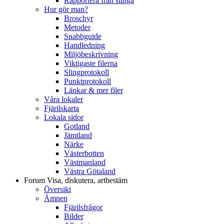
Rapportera från slinga
Hur gör man?
Broschyr
Metoder
Snabbguide
Handledning
Miljöbeskrivning
Viktigaste filerna
Slingprotokoll
Punktprotokoll
Länkar & mer filer
Våra lokaler
Fjärilskarta
Lokala sidor
Gotland
Jämtland
Närke
Västerbotten
Västmanland
Västra Götaland
Forum
Visa, diskutera, artbestäm
Översikt
Ämnen
Fjärilsfrågor
Bilder