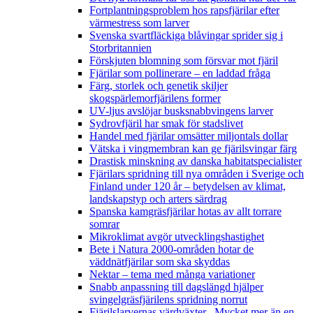
Fortplantningsproblem hos rapsfjärilar efter
värmestress som larver
Svenska svartfläckiga blåvingar sprider sig i
Storbritannien
Förskjuten blomning som försvar mot fjäril
Fjärilar som pollinerare – en laddad fråga
Färg, storlek och genetik skiljer
skogspärlemorfjärilens former
UV-ljus avslöjar busksnabbvingens larver
Sydrovfjäril har smak för stadslivet
Handel med fjärilar omsätter miljontals dollar
Vätska i vingmembran kan ge fjärilsvingar färg
Drastisk minskning av danska habitatspecialister
Fjärilars spridning till nya områden i Sverige och
Finland under 120 år
– betydelsen av klimat,
landskapstyp och arters särdrag
Spanska kamgräsfjärilar hotas av allt torrare
somrar
Mikroklimat avgör utvecklingshastighet
Bete i Natura 2000-områden hotar de
väddnätfjärilar som ska skyddas
Nektar – tema med många variationer
Snabb anpassning till dagslängd hjälper
svingelgräsfjärilens spridning norrut
Fjärilslarvernas värdväxter– Mycket mer än en