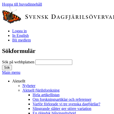
Hoppa till huvudinnehåll
Logga in
In English
Bli medlem
Sökformulär
Sök på webbplatsen
Main menu
Aktuellt
Nyheter
Aktuell fjärilsforskning
Hela artikellistan
Om forskningsartiklar och referenser
Varför förlorade vi tre svenska dagfjärilar?
Slingrande slåtter ger större variation
En öländsk blåvingehybrid