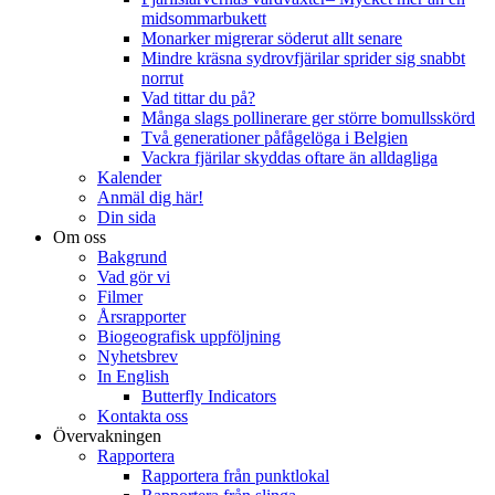
midsommarbukett
Monarker migrerar söderut allt senare
Mindre kräsna sydrovfjärilar sprider sig snabbt
norrut
Vad tittar du på?
Många slags pollinerare ger större bomullsskörd
Två generationer påfågelöga i Belgien
Vackra fjärilar skyddas oftare än alldagliga
Kalender
Anmäl dig här!
Din sida
Om oss
Bakgrund
Vad gör vi
Filmer
Årsrapporter
Biogeografisk uppföljning
Nyhetsbrev
In English
Butterfly Indicators
Kontakta oss
Övervakningen
Rapportera
Rapportera från punktlokal