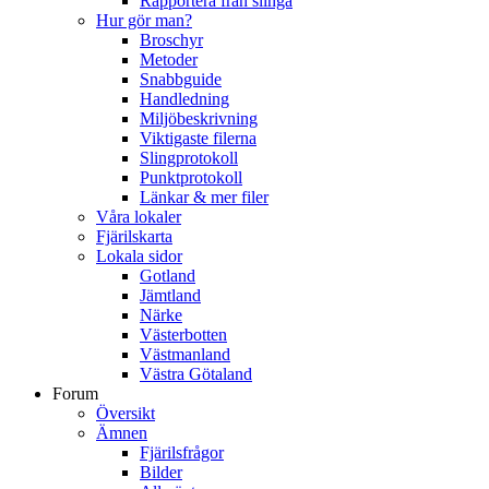
Rapportera från slinga
Hur gör man?
Broschyr
Metoder
Snabbguide
Handledning
Miljöbeskrivning
Viktigaste filerna
Slingprotokoll
Punktprotokoll
Länkar & mer filer
Våra lokaler
Fjärilskarta
Lokala sidor
Gotland
Jämtland
Närke
Västerbotten
Västmanland
Västra Götaland
Forum
Översikt
Ämnen
Fjärilsfrågor
Bilder