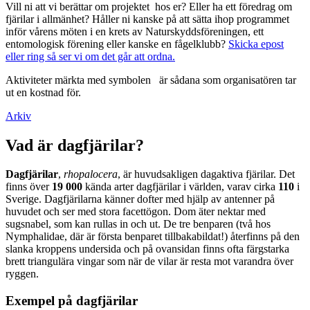
Vill ni att vi berättar om projektet hos er? Eller ha ett föredrag om
fjärilar i allmänhet? Håller ni kanske på att sätta ihop programmet
inför vårens möten i en krets av Naturskyddsföreningen, ett
entomologisk förening eller kanske en fågelklubb?
Skicka epost
eller ring så ser vi om det går att ordna.
Aktiviteter märkta med symbolen
är sådana som organisatören tar
ut en kostnad för.
Arkiv
Vad är dagfjärilar?
Dagfjärilar
,
rhopalocera
, är huvudsakligen dagaktiva fjärilar. Det
finns över
19 000
kända arter dagfjärilar i världen, varav cirka
110
i
Sverige. Dagfjärilarna känner dofter med hjälp av antenner på
huvudet och ser med stora facettögon. Dom äter nektar med
sugsnabel, som kan rullas in och ut. De tre benparen (två hos
Nymphalidae, där är första benparet tillbakabildat!) återfinns på den
slanka kroppens undersida och på ovansidan finns ofta färgstarka
brett triangulära vingar som när de vilar är resta mot varandra över
ryggen.
Exempel på dagfjärilar