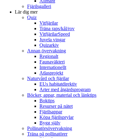
Allmänt
Fjärilsgalleri
Lär dig mer
Quiz
Vitfjärilar
Träna raps/kål/rov
VitfjärilarSpeed
Juvela vingar
Quizarkiv
Annan övervakning
Regionalt
Faunaväkteri
Internationellt
Atlasprojekt
Naturvård och fjärilar
EUs habitatdirektiv
Arter med åtgärdsprogram
Böcker, appar, material och länktips
Boktips
Resurser på nätet
Fjärilsappar
Köpa fjärilsprylar
Bygg själv
Pollinatörsövervakning
Träna på pollinatörer