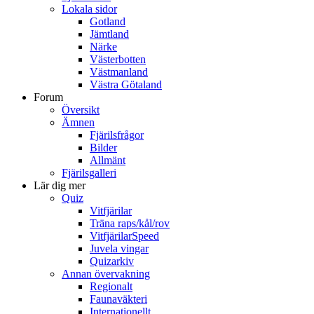
Lokala sidor
Gotland
Jämtland
Närke
Västerbotten
Västmanland
Västra Götaland
Forum
Översikt
Ämnen
Fjärilsfrågor
Bilder
Allmänt
Fjärilsgalleri
Lär dig mer
Quiz
Vitfjärilar
Träna raps/kål/rov
VitfjärilarSpeed
Juvela vingar
Quizarkiv
Annan övervakning
Regionalt
Faunaväkteri
Internationellt