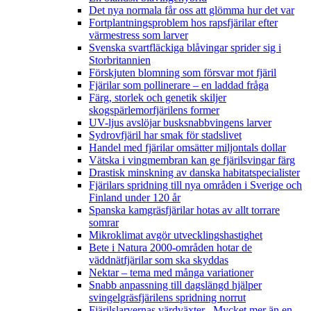
Det nya normala får oss att glömma hur det var
Fortplantningsproblem hos rapsfjärilar efter
värmestress som larver
Svenska svartfläckiga blåvingar sprider sig i
Storbritannien
Förskjuten blomning som försvar mot fjäril
Fjärilar som pollinerare – en laddad fråga
Färg, storlek och genetik skiljer
skogspärlemorfjärilens former
UV-ljus avslöjar busksnabbvingens larver
Sydrovfjäril har smak för stadslivet
Handel med fjärilar omsätter miljontals dollar
Vätska i vingmembran kan ge fjärilsvingar färg
Drastisk minskning av danska habitatspecialister
Fjärilars spridning till nya områden i Sverige och
Finland under 120 år
Spanska kamgräsfjärilar hotas av allt torrare
somrar
Mikroklimat avgör utvecklingshastighet
Bete i Natura 2000-områden hotar de
väddnätfjärilar som ska skyddas
Nektar – tema med många variationer
Snabb anpassning till dagslängd hjälper
svingelgräsfjärilens spridning norrut
Fjärilslarvernas värdväxter– Mycket mer än en