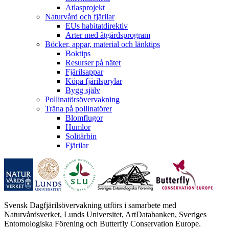
Atlasprojekt
Naturvård och fjärilar
EUs habitatdirektiv
Arter med åtgärdsprogram
Böcker, appar, material och länktips
Boktips
Resurser på nätet
Fjärilsappar
Köpa fjärilsprylar
Bygg själv
Pollinatörsövervakning
Träna på pollinatörer
Blomflugor
Humlor
Solitärbin
Fjärilar
Svensk Dagfjärilsövervakning utförs i samarbete med
Naturvårdsverket, Lunds Universitet, ArtDatabanken, Sveriges
Entomologiska Förening och Butterfly Conservation Europe.