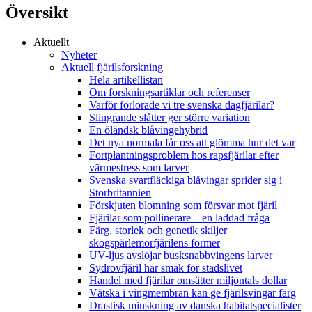
Översikt
Aktuellt
Nyheter
Aktuell fjärilsforskning
Hela artikellistan
Om forskningsartiklar och referenser
Varför förlorade vi tre svenska dagfjärilar?
Slingrande slåtter ger större variation
En öländsk blåvingehybrid
Det nya normala får oss att glömma hur det var
Fortplantningsproblem hos rapsfjärilar efter
värmestress som larver
Svenska svartfläckiga blåvingar sprider sig i
Storbritannien
Förskjuten blomning som försvar mot fjäril
Fjärilar som pollinerare – en laddad fråga
Färg, storlek och genetik skiljer
skogspärlemorfjärilens former
UV-ljus avslöjar busksnabbvingens larver
Sydrovfjäril har smak för stadslivet
Handel med fjärilar omsätter miljontals dollar
Vätska i vingmembran kan ge fjärilsvingar färg
Drastisk minskning av danska habitatspecialister