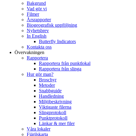
Bakgrund
Vad gör vi
Filmer
Årsrapporter
Biogeografisk uppföljning
Nyhetsbrev
In English
Butterfly Indicators
Kontakta oss
Övervakningen
Rapportera
Rapportera från punktlokal
Rapportera från slinga
Hur gör man?
Broschyr
Metoder
Snabbguide
Handledning
Miljöbeskrivning
Viktigaste filerna
Slingprotokoll
Punktprotokoll
Länkar & mer filer
Våra lokaler
Fjärilskarta