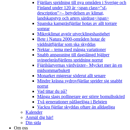
Fjärilars spridning till nya områden i Sverige och
Finland under 120 år <span class="sf-
description">– betydelsen av klimat,
landskapstyp och arters särdrag</span>
Spanska kamgräsfjärilar hotas av allt torrare
somrar
Mikroklimat avgör utvecklingshastighet
Bete i Natura 2000-områden hotar de
väddnätfjärilar som ska skyddas
Nektar – tema med många variationer
Snabb anpassning till dagslängd hjälper
svingelgräsfjärilens spridning norrut
Fjärilslarvernas värdväxter– Mycket mer än en
midsommarbukett
Monarker migrerar söderut allt senare
Mindre kräsna sydrovfjärilar sprider sig snabbt
norrut
Vad tittar du på?
Många slags pollinerare ger större bomullsskörd
Två generationer påfågelöga i Belgien
Vackra fjärilar skyddas oftare än alldagliga
Kalender
Anmäl dig här!
Din sida
Om oss