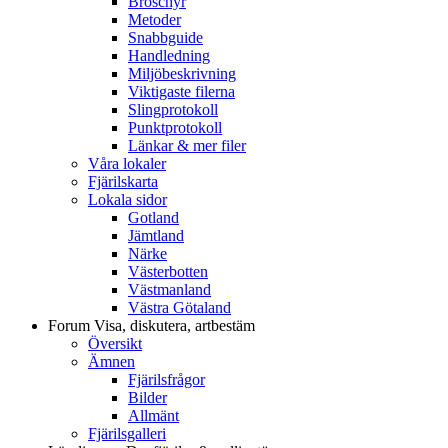
Broschyr
Metoder
Snabbguide
Handledning
Miljöbeskrivning
Viktigaste filerna
Slingprotokoll
Punktprotokoll
Länkar & mer filer
Våra lokaler
Fjärilskarta
Lokala sidor
Gotland
Jämtland
Närke
Västerbotten
Västmanland
Västra Götaland
Forum
Visa, diskutera, artbestäm
Översikt
Ämnen
Fjärilsfrågor
Bilder
Allmänt
Fjärilsgalleri