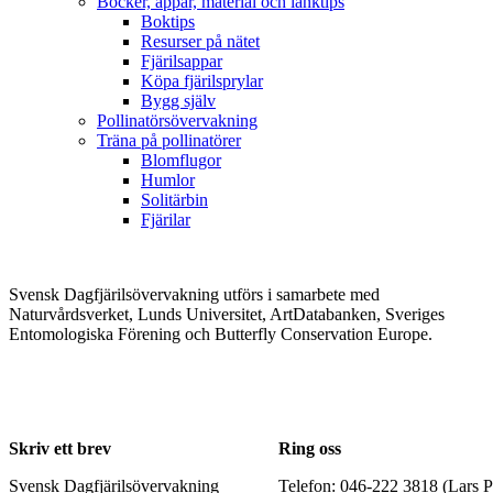
Böcker, appar, material och länktips
Boktips
Resurser på nätet
Fjärilsappar
Köpa fjärilsprylar
Bygg själv
Pollinatörsövervakning
Träna på pollinatörer
Blomflugor
Humlor
Solitärbin
Fjärilar
Svensk Dagfjärilsövervakning utförs i samarbete med
Naturvårdsverket, Lunds Universitet, ArtDatabanken, Sveriges
Entomologiska Förening och Butterfly Conservation Europe.
Skriv ett brev
Ring oss
Svensk Dagfjärilsövervakning
Telefon: 046-222 3818 (Lars P