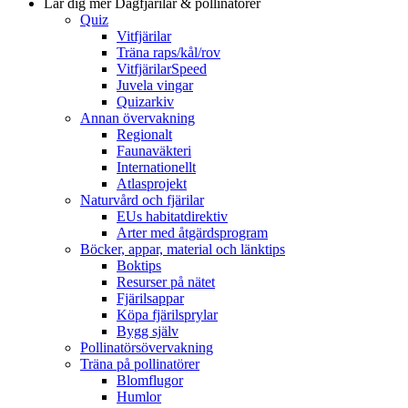
Lär dig mer
Dagfjärilar & pollinatörer
Quiz
Vitfjärilar
Träna raps/kål/rov
VitfjärilarSpeed
Juvela vingar
Quizarkiv
Annan övervakning
Regionalt
Faunaväkteri
Internationellt
Atlasprojekt
Naturvård och fjärilar
EUs habitatdirektiv
Arter med åtgärdsprogram
Böcker, appar, material och länktips
Boktips
Resurser på nätet
Fjärilsappar
Köpa fjärilsprylar
Bygg själv
Pollinatörsövervakning
Träna på pollinatörer
Blomflugor
Humlor