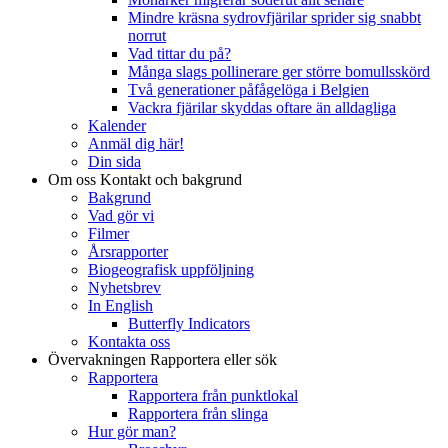
Mindre kräsna sydrovfjärilar sprider sig snabbt
norrut
Vad tittar du på?
Många slags pollinerare ger större bomullsskörd
Två generationer påfågelöga i Belgien
Vackra fjärilar skyddas oftare än alldagliga
Kalender
Anmäl dig här!
Din sida
Om oss
Kontakt och bakgrund
Bakgrund
Vad gör vi
Filmer
Årsrapporter
Biogeografisk uppföljning
Nyhetsbrev
In English
Butterfly Indicators
Kontakta oss
Övervakningen
Rapportera eller sök
Rapportera
Rapportera från punktlokal
Rapportera från slinga
Hur gör man?