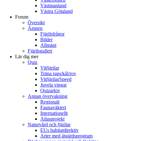
Västmanland
Västra Götaland
Forum
Översikt
Ämnen
Fjärilsfrågor
Bilder
Allmänt
Fjärilsgalleri
Lär dig mer
Quiz
Vitfjärilar
Träna raps/kål/rov
VitfjärilarSpeed
Juvela vingar
Quizarkiv
Annan övervakning
Regionalt
Faunaväkteri
Internationellt
Atlasprojekt
Naturvård och fjärilar
EUs habitatdirektiv
Arter med åtgärdsprogram