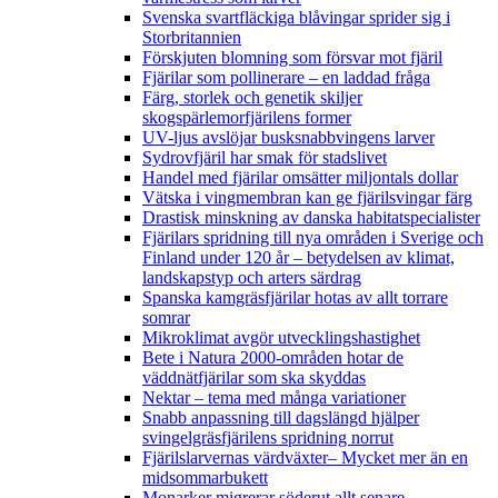
Svenska svartfläckiga blåvingar sprider sig i
Storbritannien
Förskjuten blomning som försvar mot fjäril
Fjärilar som pollinerare – en laddad fråga
Färg, storlek och genetik skiljer
skogspärlemorfjärilens former
UV-ljus avslöjar busksnabbvingens larver
Sydrovfjäril har smak för stadslivet
Handel med fjärilar omsätter miljontals dollar
Vätska i vingmembran kan ge fjärilsvingar färg
Drastisk minskning av danska habitatspecialister
Fjärilars spridning till nya områden i Sverige och
Finland under 120 år
– betydelsen av klimat,
landskapstyp och arters särdrag
Spanska kamgräsfjärilar hotas av allt torrare
somrar
Mikroklimat avgör utvecklingshastighet
Bete i Natura 2000-områden hotar de
väddnätfjärilar som ska skyddas
Nektar – tema med många variationer
Snabb anpassning till dagslängd hjälper
svingelgräsfjärilens spridning norrut
Fjärilslarvernas värdväxter– Mycket mer än en
midsommarbukett
Monarker migrerar söderut allt senare