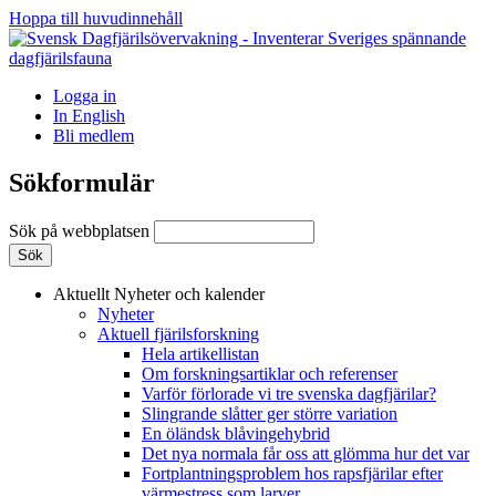
Hoppa till huvudinnehåll
Logga in
In English
Bli medlem
Sökformulär
Sök på webbplatsen
Aktuellt
Nyheter och kalender
Nyheter
Aktuell fjärilsforskning
Hela artikellistan
Om forskningsartiklar och referenser
Varför förlorade vi tre svenska dagfjärilar?
Slingrande slåtter ger större variation
En öländsk blåvingehybrid
Det nya normala får oss att glömma hur det var
Fortplantningsproblem hos rapsfjärilar efter
värmestress som larver