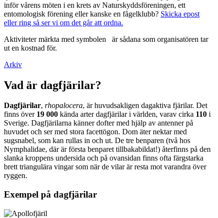
inför vårens möten i en krets av Naturskyddsföreningen, ett
entomologisk förening eller kanske en fågelklubb?
Skicka epost
eller ring så ser vi om det går att ordna.
Aktiviteter märkta med symbolen
är sådana som organisatören tar
ut en kostnad för.
Arkiv
Vad är dagfjärilar?
Dagfjärilar
,
rhopalocera
, är huvudsakligen dagaktiva fjärilar. Det
finns över
19 000
kända arter dagfjärilar i världen, varav cirka
110
i
Sverige. Dagfjärilarna känner dofter med hjälp av antenner på
huvudet och ser med stora facettögon. Dom äter nektar med
sugsnabel, som kan rullas in och ut. De tre benparen (två hos
Nymphalidae, där är första benparet tillbakabildat!) återfinns på den
slanka kroppens undersida och på ovansidan finns ofta färgstarka
brett triangulära vingar som när de vilar är resta mot varandra över
ryggen.
Exempel på dagfjärilar