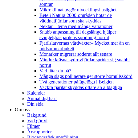
somrar
Mikroklimat avgör utvecklingshastighet
Bete i Natura 2000-områden hotar de
väddnätfjärilar som ska skyddas
Nektar – tema med många variationer
Snabb anpassning till dagslängd hjälper
svingelgräsfjärilens spridning norrut
Fjärilslarvernas värdväxter– Mycket mer än en
midsommarbukett
Monarker migrerar söderut allt senare
Mindre kräsna sydrovfjärilar sprider sig snabbt
norrut
Vad tittar du på?
Många slags pollinerare ger större bomullsskörd
Två generationer påfågelöga i Belgien
Vackra fjärilar skyddas oftare än alldagliga
Kalender
Anmäl dig här!
Din sida
Om oss
Bakgrund
Vad gör vi
Filmer
Årsrapporter
Biogeografisk uppföljning