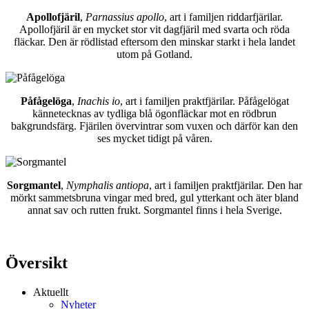
Apollofjäril
,
Parnassius apollo
, art i familjen riddarfjärilar.
Apollofjäril är en mycket stor vit dagfjäril med svarta och röda
fläckar. Den är rödlistad eftersom den minskar starkt i hela landet
utom på Gotland.
Påfågelöga
,
Inachis io
, art i familjen praktfjärilar. Påfågelögat
kännetecknas av tydliga blå ögonfläckar mot en rödbrun
bakgrundsfärg. Fjärilen övervintrar som vuxen och därför kan den
ses mycket tidigt på våren.
Sorgmantel
,
Nymphalis antiopa
, art i familjen praktfjärilar. Den har
mörkt sammetsbruna vingar med bred, gul ytterkant och äter bland
annat sav och rutten frukt. Sorgmantel finns i hela Sverige.
Översikt
Aktuellt
Nyheter