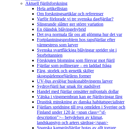
Aktuell fjärilsforskning
Hela artikellistan
Om forskningsartiklar och referenser
Varför förlorade vi tre svenska dagfjärilar?
Slingrande slåtter ger större variation
En öländsk blåvingehybrid
Det nya normala får oss att glömma hur det var
Fortplantningsproblem hos rapsfjärilar efter
värmestress som larver
Svenska svartfläckiga blåvingar sprider sig i
Storbritannien
Förskjuten blomning som försvar mot fjäril
Fjärilar som pollinerare – en laddad fråga
Färg, storlek och genetik skiljer
skogspärlemorfjärilens former
UV-ljus avslöjar busksnabbvingens larver
Sydrovfjäril har smak för stadslivet
Handel med fjärilar omsätter miljontals dollar
Vätska i vingmembran kan ge fjärilsvingar färg
Drastisk minskning av danska habitatspecialister
Fjärilars spridning till nya områden i Sverige och
Finland under 120 år <span class="sf-
description">– betydelsen av klimat,
landskapstyp och arters särdrag</span>
Spanska kamgräsfjärilar hotas av allt torrare