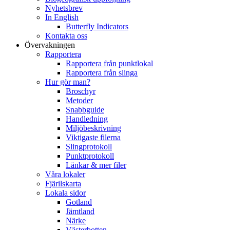
Nyhetsbrev
In English
Butterfly Indicators
Kontakta oss
Övervakningen
Rapportera
Rapportera från punktlokal
Rapportera från slinga
Hur gör man?
Broschyr
Metoder
Snabbguide
Handledning
Miljöbeskrivning
Viktigaste filerna
Slingprotokoll
Punktprotokoll
Länkar & mer filer
Våra lokaler
Fjärilskarta
Lokala sidor
Gotland
Jämtland
Närke
Västerbotten