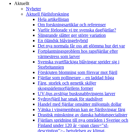
Aktuellt
Nyheter
Aktuell fjärilsforskning
Hela artikellistan
Om forskningsartiklar och referenser
Varför förlorade vi tre svenska dagfjärilar?
Slingrande slåtter ger större variation
En öländsk blåvingehybrid
Det nya normala får oss att glömma hur det var
Fortplantningsproblem hos rapsfjärilar efter
värmestress som larver
Svenska svartfläckiga blåvingar sprider sig i
Storbritannien
Förskjuten blomning som försvar mot fjäril
Fjärilar som pollinerare – en laddad fråga
Färg, storlek och genetik skiljer
skogspärlemorfjärilens former
UV-ljus avslöjar busksnabbvingens larver
Sydrovfjäril har smak för stadslivet
Handel med fjärilar omsätter miljontals dollar
Vätska i vingmembran kan ge fjärilsvingar färg
Drastisk minskning av danska habitatspecialister
Fjärilars spridning till nya områden i Sverige och
Finland under 120 år <span class="sf-
description">– betydelsen av klimat,