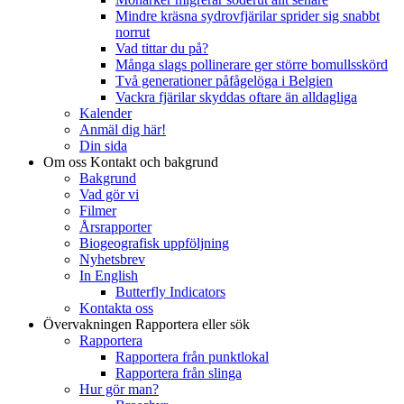
Mindre kräsna sydrovfjärilar sprider sig snabbt
norrut
Vad tittar du på?
Många slags pollinerare ger större bomullsskörd
Två generationer påfågelöga i Belgien
Vackra fjärilar skyddas oftare än alldagliga
Kalender
Anmäl dig här!
Din sida
Om oss
Kontakt och bakgrund
Bakgrund
Vad gör vi
Filmer
Årsrapporter
Biogeografisk uppföljning
Nyhetsbrev
In English
Butterfly Indicators
Kontakta oss
Övervakningen
Rapportera eller sök
Rapportera
Rapportera från punktlokal
Rapportera från slinga
Hur gör man?