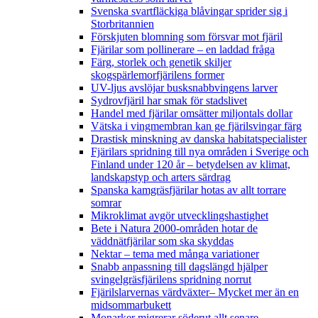
Svenska svartfläckiga blåvingar sprider sig i
Storbritannien
Förskjuten blomning som försvar mot fjäril
Fjärilar som pollinerare – en laddad fråga
Färg, storlek och genetik skiljer
skogspärlemorfjärilens former
UV-ljus avslöjar busksnabbvingens larver
Sydrovfjäril har smak för stadslivet
Handel med fjärilar omsätter miljontals dollar
Vätska i vingmembran kan ge fjärilsvingar färg
Drastisk minskning av danska habitatspecialister
Fjärilars spridning till nya områden i Sverige och
Finland under 120 år
– betydelsen av klimat,
landskapstyp och arters särdrag
Spanska kamgräsfjärilar hotas av allt torrare
somrar
Mikroklimat avgör utvecklingshastighet
Bete i Natura 2000-områden hotar de
väddnätfjärilar som ska skyddas
Nektar – tema med många variationer
Snabb anpassning till dagslängd hjälper
svingelgräsfjärilens spridning norrut
Fjärilslarvernas värdväxter– Mycket mer än en
midsommarbukett
Monarker migrerar söderut allt senare