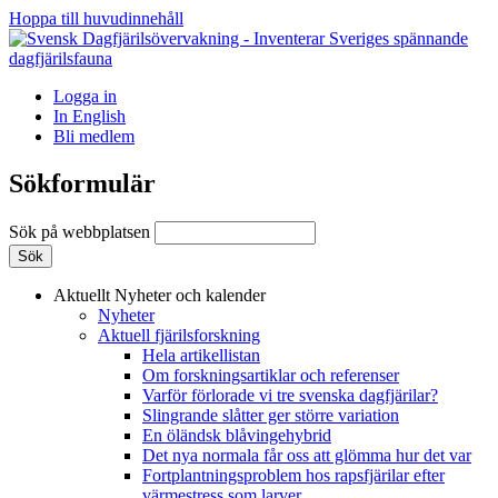
Hoppa till huvudinnehåll
Logga in
In English
Bli medlem
Sökformulär
Sök på webbplatsen
Aktuellt
Nyheter och kalender
Nyheter
Aktuell fjärilsforskning
Hela artikellistan
Om forskningsartiklar och referenser
Varför förlorade vi tre svenska dagfjärilar?
Slingrande slåtter ger större variation
En öländsk blåvingehybrid
Det nya normala får oss att glömma hur det var
Fortplantningsproblem hos rapsfjärilar efter
värmestress som larver