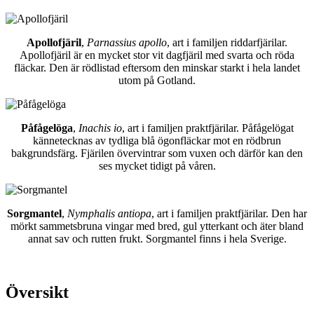
Apollofjäril
,
Parnassius apollo
, art i familjen riddarfjärilar.
Apollofjäril är en mycket stor vit dagfjäril med svarta och röda
fläckar. Den är rödlistad eftersom den minskar starkt i hela landet
utom på Gotland.
Påfågelöga
,
Inachis io
, art i familjen praktfjärilar. Påfågelögat
kännetecknas av tydliga blå ögonfläckar mot en rödbrun
bakgrundsfärg. Fjärilen övervintrar som vuxen och därför kan den
ses mycket tidigt på våren.
Sorgmantel
,
Nymphalis antiopa
, art i familjen praktfjärilar. Den har
mörkt sammetsbruna vingar med bred, gul ytterkant och äter bland
annat sav och rutten frukt. Sorgmantel finns i hela Sverige.
Översikt