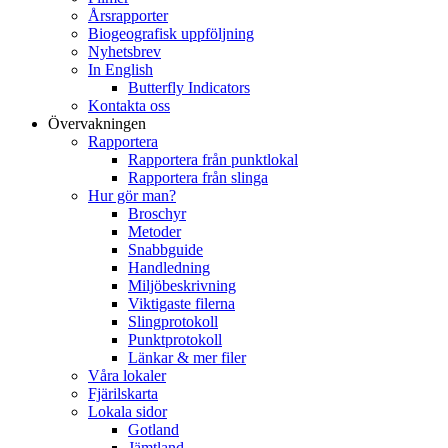
Årsrapporter
Biogeografisk uppföljning
Nyhetsbrev
In English
Butterfly Indicators
Kontakta oss
Övervakningen
Rapportera
Rapportera från punktlokal
Rapportera från slinga
Hur gör man?
Broschyr
Metoder
Snabbguide
Handledning
Miljöbeskrivning
Viktigaste filerna
Slingprotokoll
Punktprotokoll
Länkar & mer filer
Våra lokaler
Fjärilskarta
Lokala sidor
Gotland
Jämtland