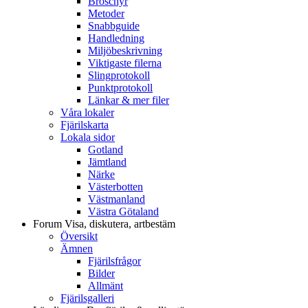
Broschyr
Metoder
Snabbguide
Handledning
Miljöbeskrivning
Viktigaste filerna
Slingprotokoll
Punktprotokoll
Länkar & mer filer
Våra lokaler
Fjärilskarta
Lokala sidor
Gotland
Jämtland
Närke
Västerbotten
Västmanland
Västra Götaland
Forum
Visa, diskutera, artbestäm
Översikt
Ämnen
Fjärilsfrågor
Bilder
Allmänt
Fjärilsgalleri