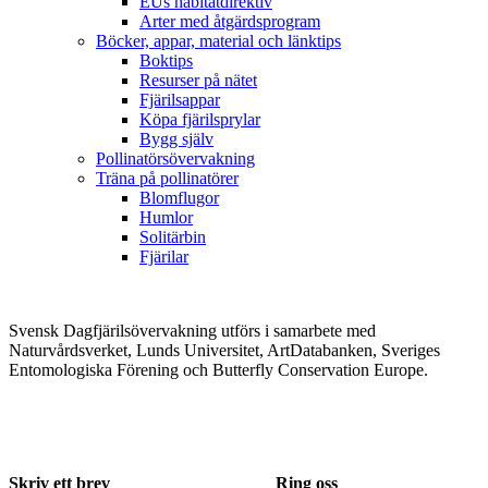
EUs habitatdirektiv
Arter med åtgärdsprogram
Böcker, appar, material och länktips
Boktips
Resurser på nätet
Fjärilsappar
Köpa fjärilsprylar
Bygg själv
Pollinatörsövervakning
Träna på pollinatörer
Blomflugor
Humlor
Solitärbin
Fjärilar
Svensk Dagfjärilsövervakning utförs i samarbete med
Naturvårdsverket, Lunds Universitet, ArtDatabanken, Sveriges
Entomologiska Förening och Butterfly Conservation Europe.
Skriv ett brev
Ring oss