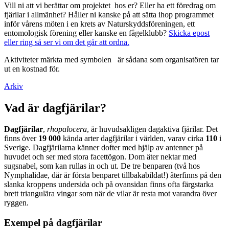
Vill ni att vi berättar om projektet hos er? Eller ha ett föredrag om
fjärilar i allmänhet? Håller ni kanske på att sätta ihop programmet
inför vårens möten i en krets av Naturskyddsföreningen, ett
entomologisk förening eller kanske en fågelklubb?
Skicka epost
eller ring så ser vi om det går att ordna.
Aktiviteter märkta med symbolen
är sådana som organisatören tar
ut en kostnad för.
Arkiv
Vad är dagfjärilar?
Dagfjärilar
,
rhopalocera
, är huvudsakligen dagaktiva fjärilar. Det
finns över
19 000
kända arter dagfjärilar i världen, varav cirka
110
i
Sverige. Dagfjärilarna känner dofter med hjälp av antenner på
huvudet och ser med stora facettögon. Dom äter nektar med
sugsnabel, som kan rullas in och ut. De tre benparen (två hos
Nymphalidae, där är första benparet tillbakabildat!) återfinns på den
slanka kroppens undersida och på ovansidan finns ofta färgstarka
brett triangulära vingar som när de vilar är resta mot varandra över
ryggen.
Exempel på dagfjärilar