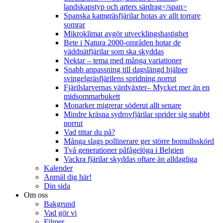
landskapstyp och arters särdrag</span>
Spanska kamgräsfjärilar hotas av allt torrare
somrar
Mikroklimat avgör utvecklingshastighet
Bete i Natura 2000-områden hotar de
väddnätfjärilar som ska skyddas
Nektar – tema med många variationer
Snabb anpassning till dagslängd hjälper
svingelgräsfjärilens spridning norrut
Fjärilslarvernas värdväxter– Mycket mer än en
midsommarbukett
Monarker migrerar söderut allt senare
Mindre kräsna sydrovfjärilar sprider sig snabbt
norrut
Vad tittar du på?
Många slags pollinerare ger större bomullsskörd
Två generationer påfågelöga i Belgien
Vackra fjärilar skyddas oftare än alldagliga
Kalender
Anmäl dig här!
Din sida
Om oss
Bakgrund
Vad gör vi
Filmer