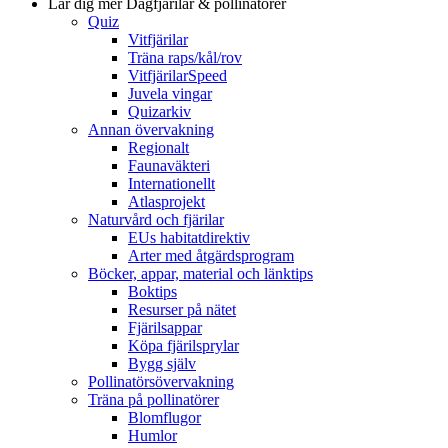
Lär dig mer
Dagfjärilar & pollinatörer
Quiz
Vitfjärilar
Träna raps/kål/rov
VitfjärilarSpeed
Juvela vingar
Quizarkiv
Annan övervakning
Regionalt
Faunaväkteri
Internationellt
Atlasprojekt
Naturvård och fjärilar
EUs habitatdirektiv
Arter med åtgärdsprogram
Böcker, appar, material och länktips
Boktips
Resurser på nätet
Fjärilsappar
Köpa fjärilsprylar
Bygg själv
Pollinatörsövervakning
Träna på pollinatörer
Blomflugor
Humlor