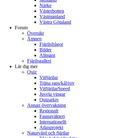
Närke
Västerbotten
Västmanland
Västra Götaland
Forum
Översikt
Ämnen
Fjärilsfrågor
Bilder
Allmänt
Fjärilsgalleri
Lär dig mer
Quiz
Vitfjärilar
Träna raps/kål/rov
VitfjärilarSpeed
Juvela vingar
Quizarkiv
Annan övervakning
Regionalt
Faunaväkteri
Internationellt
Atlasprojekt
Naturvård och fjärilar