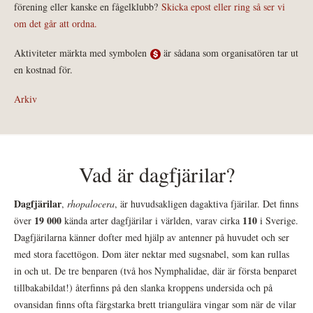
förening eller kanske en fågelklubb?
Skicka epost eller ring så ser vi
om det går att ordna.
Aktiviteter märkta med symbolen
är sådana som organisatören tar ut
en kostnad för.
Arkiv
Vad är dagfjärilar?
Dagfjärilar
,
rhopalocera
, är huvudsakligen dagaktiva fjärilar. Det finns
19 000
110
över
kända arter dagfjärilar i världen, varav cirka
i Sverige.
Dagfjärilarna känner dofter med hjälp av antenner på huvudet och ser
med stora facettögon. Dom äter nektar med sugsnabel, som kan rullas
in och ut. De tre benparen (två hos Nymphalidae, där är första benparet
tillbakabildat!) återfinns på den slanka kroppens undersida och på
ovansidan finns ofta färgstarka brett triangulära vingar som när de vilar