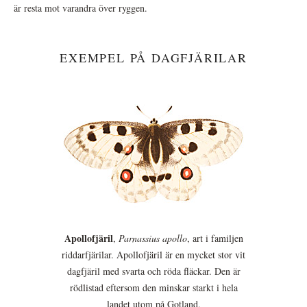
är resta mot varandra över ryggen.
EXEMPEL PÅ DAGFJÄRILAR
Apollofjäril
,
Parnassius apollo
, art i familjen
riddarfjärilar. Apollofjäril är en mycket stor vit
dagfjäril med svarta och röda fläckar. Den är
rödlistad eftersom den minskar starkt i hela
landet utom på Gotland.