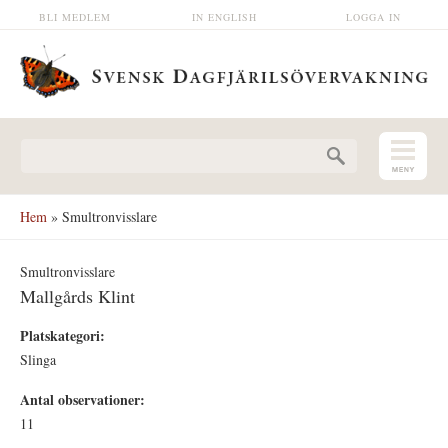
Hoppa till huvudinnehåll
BLI MEDLEM
IN ENGLISH
LOGGA IN
Sökformulär
Hem
» Smultronvisslare
Smultronvisslare
Mallgårds Klint
Platskategori:
Slinga
Antal observationer:
11