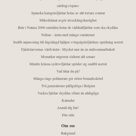
särdrag</span>
Spanska kamgräsfjärilar hotas av allt torrare somrar
Mikroklimat avgör utvecklingshastighet
Bete i Natura 2000-områden hotar de väddnätfjärilar som ska skyddas
Nektar – tema med många variationer
Snabb anpassning till dagslängd hjälper svingelgräsfjärilens spridning norrut
Fjärilslarvernas värdväxter– Mycket mer än en midsommarbukett
Monarker migrerar söderut allt senare
Mindre kräsna sydrovfjärilar sprider sig snabbt norrut
Vad tittar du på?
Många slags pollinerare ger större bomullsskörd
Två generationer påfågelöga i Belgien
Vackra fjärilar skyddas oftare än alldagliga
Kalender
Anmäl dig här!
Din sida
Om oss
Bakgrund