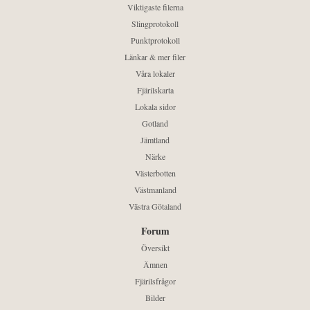
Viktigaste filerna
Slingprotokoll
Punktprotokoll
Länkar & mer filer
Våra lokaler
Fjärilskarta
Lokala sidor
Gotland
Jämtland
Närke
Västerbotten
Västmanland
Västra Götaland
Forum
Översikt
Ämnen
Fjärilsfrågor
Bilder