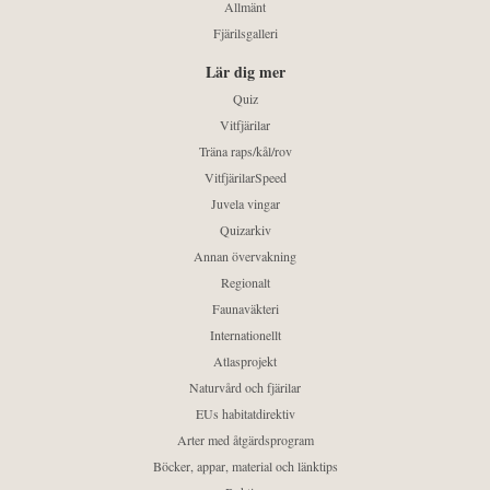
Allmänt
Fjärilsgalleri
Lär dig mer
Quiz
Vitfjärilar
Träna raps/kål/rov
VitfjärilarSpeed
Juvela vingar
Quizarkiv
Annan övervakning
Regionalt
Faunaväkteri
Internationellt
Atlasprojekt
Naturvård och fjärilar
EUs habitatdirektiv
Arter med åtgärdsprogram
Böcker, appar, material och länktips