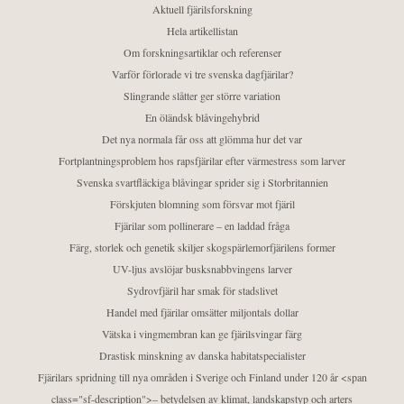
Aktuell fjärilsforskning
Hela artikellistan
Om forskningsartiklar och referenser
Varför förlorade vi tre svenska dagfjärilar?
Slingrande slåtter ger större variation
En öländsk blåvingehybrid
Det nya normala får oss att glömma hur det var
Fortplantningsproblem hos rapsfjärilar efter värmestress som larver
Svenska svartfläckiga blåvingar sprider sig i Storbritannien
Förskjuten blomning som försvar mot fjäril
Fjärilar som pollinerare – en laddad fråga
Färg, storlek och genetik skiljer skogspärlemorfjärilens former
UV-ljus avslöjar busksnabbvingens larver
Sydrovfjäril har smak för stadslivet
Handel med fjärilar omsätter miljontals dollar
Vätska i vingmembran kan ge fjärilsvingar färg
Drastisk minskning av danska habitatspecialister
Fjärilars spridning till nya områden i Sverige och Finland under 120 år <span
class="sf-description">– betydelsen av klimat, landskapstyp och arters