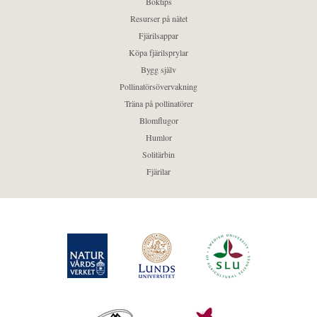
Boktips
Resurser på nätet
Fjärilsappar
Köpa fjärilsprylar
Bygg själv
Pollinatörsövervakning
Träna på pollinatörer
Blomflugor
Humlor
Solitärbin
Fjärilar