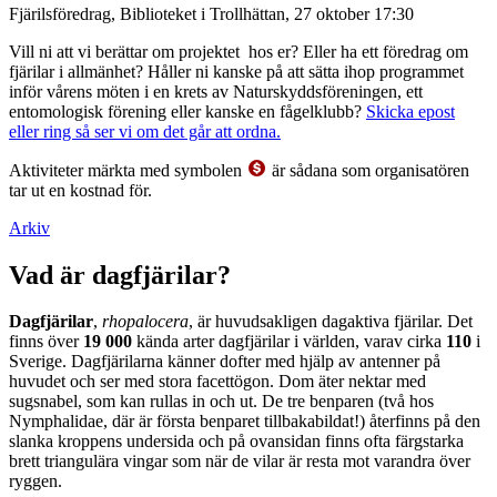
Fjärilsföredrag, Biblioteket i Trollhättan, 27 oktober 17:30
Vill ni att vi berättar om projektet hos er? Eller ha ett föredrag om
fjärilar i allmänhet? Håller ni kanske på att sätta ihop programmet
inför vårens möten i en krets av Naturskyddsföreningen, ett
entomologisk förening eller kanske en fågelklubb?
Skicka epost
eller ring så ser vi om det går att ordna.
Aktiviteter märkta med symbolen
är sådana som organisatören
tar ut en kostnad för.
Arkiv
Vad är dagfjärilar?
Dagfjärilar
,
rhopalocera
, är huvudsakligen dagaktiva fjärilar. Det
finns över
19 000
kända arter dagfjärilar i världen, varav cirka
110
i
Sverige. Dagfjärilarna känner dofter med hjälp av antenner på
huvudet och ser med stora facettögon. Dom äter nektar med
sugsnabel, som kan rullas in och ut. De tre benparen (två hos
Nymphalidae, där är första benparet tillbakabildat!) återfinns på den
slanka kroppens undersida och på ovansidan finns ofta färgstarka
brett triangulära vingar som när de vilar är resta mot varandra över
ryggen.