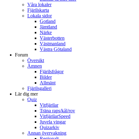
Våra lokaler
Fjärilskarta
Lokala sidor
Gotland
Jämtland
Närke
Västerbotten
Västmanland
Västra Götaland
Forum
Översikt
Ämnen
Fjärilsfrågor
Bilder
Allmänt
Fjärilsgalleri
Lär dig mer
Quiz
Vitfjärilar
Träna raps/kål/rov
VitfjärilarSpeed
Juvela vingar
Quizarkiv
Annan övervakning
Regionalt