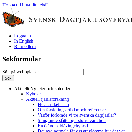
Hoppa till huvudinnehåll
Logga in
In English
Bli medlem
Sökformulär
Sök på webbplatsen
Aktuellt
Nyheter och kalender
Nyheter
Aktuell fjärilsforskning
Hela artikellistan
Om forskningsartiklar och referenser
Varför förlorade vi tre svenska dagfjärilar?
Slingrande slåtter ger större variation
En öländsk blåvingehybrid
Det nya normala får oss att glömma hur det var