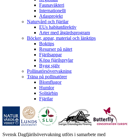
Faunaväkteri
Internationellt
Atlasprojekt
Naturvård och fjärilar
EUs habitatdirektiv
Arter med åtgärdsprogram
Böcker, appar, material och länktips
Boktips
Resurser på nätet
Fjärilsappar
Köpa fjärilsprylar
Bygg själv
Pollinatörsövervakning
Träna på pollinatörer
Blomflugor
Humlor
Solitärbin
Fjärilar
Svensk Dagfjärilsövervakning utförs i samarbete med