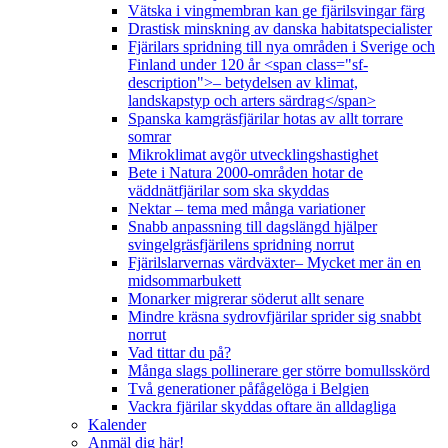
Vätska i vingmembran kan ge fjärilsvingar färg
Drastisk minskning av danska habitatspecialister
Fjärilars spridning till nya områden i Sverige och
Finland under 120 år <span class="sf-
description">– betydelsen av klimat,
landskapstyp och arters särdrag</span>
Spanska kamgräsfjärilar hotas av allt torrare
somrar
Mikroklimat avgör utvecklingshastighet
Bete i Natura 2000-områden hotar de
väddnätfjärilar som ska skyddas
Nektar – tema med många variationer
Snabb anpassning till dagslängd hjälper
svingelgräsfjärilens spridning norrut
Fjärilslarvernas värdväxter– Mycket mer än en
midsommarbukett
Monarker migrerar söderut allt senare
Mindre kräsna sydrovfjärilar sprider sig snabbt
norrut
Vad tittar du på?
Många slags pollinerare ger större bomullsskörd
Två generationer påfågelöga i Belgien
Vackra fjärilar skyddas oftare än alldagliga
Kalender
Anmäl dig här!