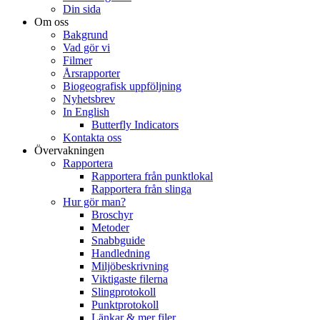
Din sida
Om oss
Bakgrund
Vad gör vi
Filmer
Årsrapporter
Biogeografisk uppföljning
Nyhetsbrev
In English
Butterfly Indicators
Kontakta oss
Övervakningen
Rapportera
Rapportera från punktlokal
Rapportera från slinga
Hur gör man?
Broschyr
Metoder
Snabbguide
Handledning
Miljöbeskrivning
Viktigaste filerna
Slingprotokoll
Punktprotokoll
Länkar & mer filer