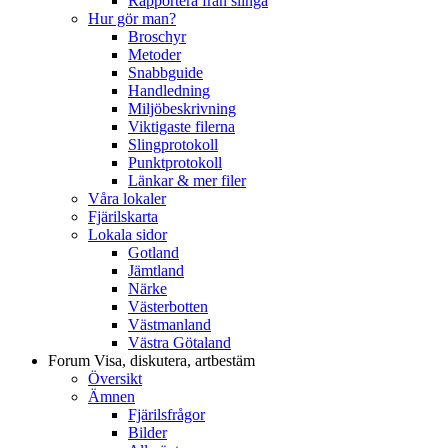
Rapportera från slinga
Hur gör man?
Broschyr
Metoder
Snabbguide
Handledning
Miljöbeskrivning
Viktigaste filerna
Slingprotokoll
Punktprotokoll
Länkar & mer filer
Våra lokaler
Fjärilskarta
Lokala sidor
Gotland
Jämtland
Närke
Västerbotten
Västmanland
Västra Götaland
Forum
Visa, diskutera, artbestäm
Översikt
Ämnen
Fjärilsfrågor
Bilder