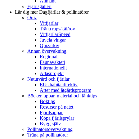
Allmänt
Fjärilsgalleri
Lär dig mer
Dagfjärilar & pollinatörer
Quiz
Vitfjärilar
Träna raps/kål/rov
VitfjärilarSpeed
Juvela vingar
Quizarkiv
Annan övervakning
Regionalt
Faunaväkteri
Internationellt
Atlasprojekt
Naturvård och fjärilar
EUs habitatdirektiv
Arter med åtgärdsprogram
Böcker, appar, material och länktips
Boktips
Resurser på nätet
Fjärilsappar
Köpa fjärilsprylar
Bygg själv
Pollinatörsövervakning
Träna på pollinatörer