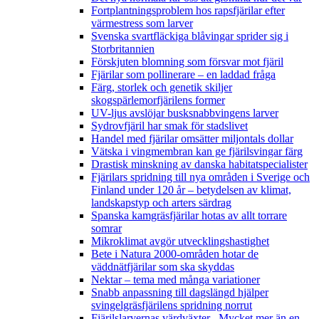
Fortplantningsproblem hos rapsfjärilar efter
värmestress som larver
Svenska svartfläckiga blåvingar sprider sig i
Storbritannien
Förskjuten blomning som försvar mot fjäril
Fjärilar som pollinerare – en laddad fråga
Färg, storlek och genetik skiljer
skogspärlemorfjärilens former
UV-ljus avslöjar busksnabbvingens larver
Sydrovfjäril har smak för stadslivet
Handel med fjärilar omsätter miljontals dollar
Vätska i vingmembran kan ge fjärilsvingar färg
Drastisk minskning av danska habitatspecialister
Fjärilars spridning till nya områden i Sverige och
Finland under 120 år
– betydelsen av klimat,
landskapstyp och arters särdrag
Spanska kamgräsfjärilar hotas av allt torrare
somrar
Mikroklimat avgör utvecklingshastighet
Bete i Natura 2000-områden hotar de
väddnätfjärilar som ska skyddas
Nektar – tema med många variationer
Snabb anpassning till dagslängd hjälper
svingelgräsfjärilens spridning norrut
Fjärilslarvernas värdväxter– Mycket mer än en