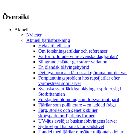
Översikt
Aktuellt
Nyheter
Aktuell fjärilsforskning
Hela artikellistan
Om forskningsartiklar och referenser
Varför förlorade vi tre svenska dagfjärilar?
Slingrande slåtter ger större variation
En öländsk blåvingehybrid
Det nya normala får oss att glömma hur det var
Fortplantningsproblem hos rapsfjärilar efter
värmestress som larver
Svenska svartfläckiga blåvingar sprider sig i
Storbritannien
Förskjuten blomning som försvar mot fjäril
Fjärilar som pollinerare – en laddad fråga
Färg, storlek och genetik skiljer
skogspärlemorfjärilens former
UV-ljus avslöjar busksnabbvingens larver
Sydrovfjäril har smak för stadslivet
Handel med fjärilar omsätter miljontals dollar