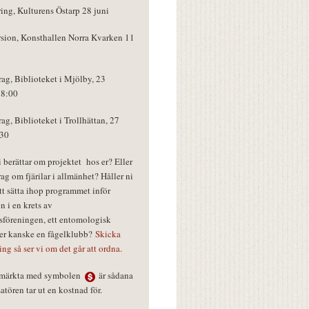
ring, Kulturens Östarp 28 juni
rsion, Konsthallen Norra Kvarken 11
rag, Biblioteket i Mjölby, 23
18:00
rag, Biblioteket i Trollhättan, 27
:30
vi berättar om projektet hos er? Eller
rag om fjärilar i allmänhet? Håller ni
tt sätta ihop programmet inför
n i en krets av
föreningen, ett entomologisk
ler kanske en fågelklubb?
Skicka
ring så ser vi om det går att ordna.
r märkta med symbolen
är sådana
tören tar ut en kostnad för.