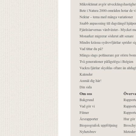
Mikroklimat avgör utvecklingshastighe
Bete i Natura 2000-områden hotar de v
Nektar – tema med många variationer
Snabb anpassning till dagslängd hjälper
Fjärilslarvernas värdväxter– Mycket 
Monarker migrerar söderut allt senare
Mindre kräsna sydrovfjärilar sprider si
Vad tittar du på?
Många slags pollinerare ger större bom
Två generationer påfågelöga i Belgien
Vackra fjärilar skyddas oftare än alldag
Kalender
Anmäl dig här!
Din sida
Om oss
Överva
Bakgrund
Rapport
Vad gör vi
Rapporte
Filmer
Rapporte
Årsrapporter
Hur gör
Biogeografisk uppföljning
Broschy
Nyhetsbrev
Metoder