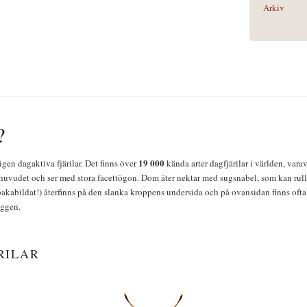
Arkiv
?
19 000
igen dagaktiva fjärilar. Det finns över
kända arter dagfjärilar i världen, vara
huvudet och ser med stora facettögon. Dom äter nektar med sugsnabel, som kan rulla
bakabildat!) återfinns på den slanka kroppens undersida och på ovansidan finns ofta 
yggen.
RILAR