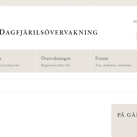
B
Sök
s
Övervakningen
Forum
och bakgrund
Rapportera eller sök
Visa, diskutera, artbestäm
PÅ G