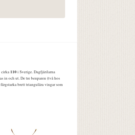
110
v cirka
i Sverige. Dagfjärilarna
s in och ut. De tre benparen (två hos
färgstarka brett triangulära vingar som