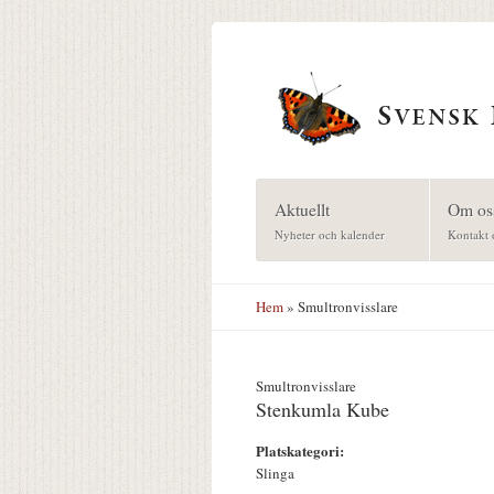
Hoppa till huvudinnehåll
Aktuellt
Om os
Nyheter och kalender
Kontakt 
Hem
» Smultronvisslare
Smultronvisslare
Stenkumla Kube
Platskategori:
Slinga