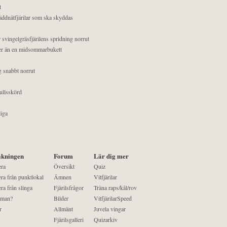
t
äddnätfjärilar som ska skyddas
 svingelgräsfjärilens spridning norrut
mer än en midsommarbukett
g snabbt norrut
ullsskörd
liga
kningen
Forum
Lär dig mer
era
Översikt
Quiz
ra från punktlokal
Ämnen
Vitfjärilar
ra från slinga
Fjärilsfrågor
Träna raps/kål/rov
 man?
Bilder
VitfjärilarSpeed
r
Allmänt
Juvela vingar
Fjärilsgalleri
Quizarkiv