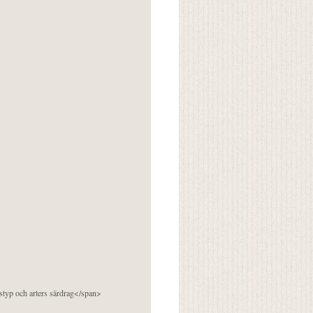
pstyp och arters särdrag</span>