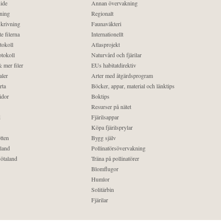
ide
Annan övervakning
ning
Regionalt
krivning
Faunaväkteri
e filerna
Internationellt
tokoll
Atlasprojekt
tokoll
Naturvård och fjärilar
 mer filer
EUs habitatdirektiv
aler
Arter med åtgärdsprogram
rta
Böcker, appar, material och länktips
idor
Boktips
Resurser på nätet
d
Fjärilsappar
Köpa fjärilsprylar
tten
Bygg själv
land
Pollinatörsövervakning
ötaland
Träna på pollinatörer
Blomflugor
Humlor
Solitärbin
Fjärilar