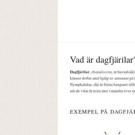
Vad är dagfjärilar
Dagfjärilar
,
rhopalocera
, är huvudsakl
känner dofter med hjälp av antenner på 
Nymphalidae, där är första benparet till
när de vilar är resta mot varandra över r
EXEMPEL PÅ DAGFJÄ