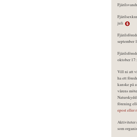
Fjärilsvand
Fjärilsexku
juli
Fjärilsföred
september 
Fjärilsföred
oktober 17
Vill ni att 
ha ett föred
kanske på a
vårens möte
Naturskydds
förening el
epost eller 
Aktivitete
som organisa