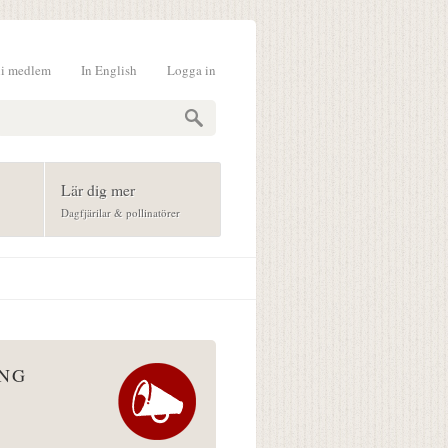
li medlem
In English
Logga in
formulär
Lär dig mer
Dagfjärilar & pollinatörer
ÅNG