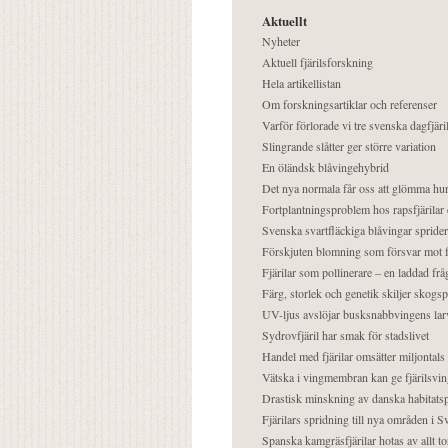
Aktuellt
Nyheter
Aktuell fjärilsforskning
Hela artikellistan
Om forskningsartiklar och referenser
Varför förlorade vi tre svenska dagfjäri
Slingrande slåtter ger större variation
En öländsk blåvingehybrid
Det nya normala får oss att glömma hur
Fortplantningsproblem hos rapsfjärilar 
Svenska svartfläckiga blåvingar sprider 
Förskjuten blomning som försvar mot fj
Fjärilar som pollinerare – en laddad frå
Färg, storlek och genetik skiljer skogs
UV-ljus avslöjar busksnabbvingens lar
Sydrovfjäril har smak för stadslivet
Handel med fjärilar omsätter miljontals 
Vätska i vingmembran kan ge fjärilsvin
Drastisk minskning av danska habitatsp
Fjärilars spridning till nya områden i
Spanska kamgräsfjärilar hotas av allt t