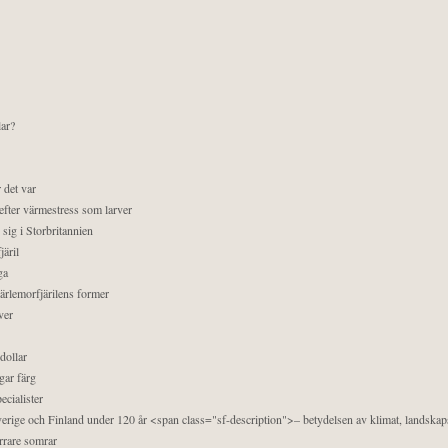
lar?
 det var
efter värmestress som larver
sig i Storbritannien
äril
ga
pärlemorfjärilens former
ver
dollar
gar färg
ecialister
 Sverige och Finland under 120 år <span class="sf-description">– betydelsen av klimat, landska
orrare somrar