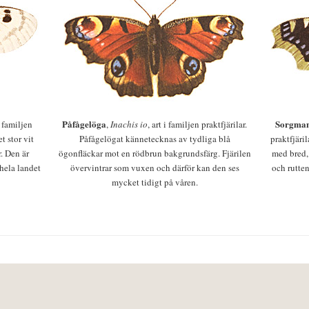
Påfågelöga
Sorgman
 i familjen
,
Inachis io
, art i familjen praktfjärilar.
t stor vit
Påfågelögat kännetecknas av tydliga blå
praktfjäri
r. Den är
ögonfläckar mot en rödbrun bakgrundsfärg. Fjärilen
med bred,
 hela landet
övervintrar som vuxen och därför kan den ses
och rutten
mycket tidigt på våren.