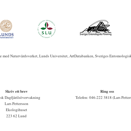
te med Naturvårdsverket, Lunds Universitet, ArtDatabanken, Sveriges Entomologis
Skriv ett brev
Ring oss
sk Dagfjärilsövervakning
Telefon: 046-222 3818 (Lars Petter
Lars Pettersson
Ekologihuset
223 62 Lund