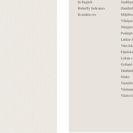
In English
Snabbgu
Butterfly Indicators
Handled
Kontakta oss
Miljöbes
Viktigast
Slingpro
Punktpro
Länkar &
Våra lok
Fjärilska
Lokala s
Gotland
Jämtlan
Närke
Västerbo
Västman
Västra G