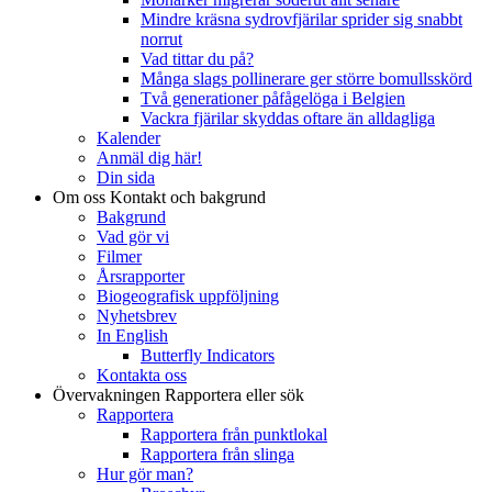
Mindre kräsna sydrovfjärilar sprider sig snabbt
norrut
Vad tittar du på?
Många slags pollinerare ger större bomullsskörd
Två generationer påfågelöga i Belgien
Vackra fjärilar skyddas oftare än alldagliga
Kalender
Anmäl dig här!
Din sida
Om oss
Kontakt och bakgrund
Bakgrund
Vad gör vi
Filmer
Årsrapporter
Biogeografisk uppföljning
Nyhetsbrev
In English
Butterfly Indicators
Kontakta oss
Övervakningen
Rapportera eller sök
Rapportera
Rapportera från punktlokal
Rapportera från slinga
Hur gör man?