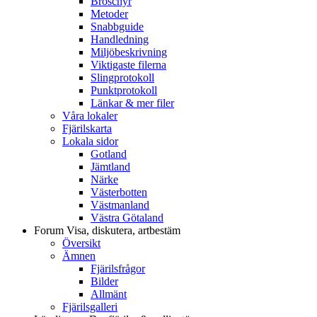
Broschyr
Metoder
Snabbguide
Handledning
Miljöbeskrivning
Viktigaste filerna
Slingprotokoll
Punktprotokoll
Länkar & mer filer
Våra lokaler
Fjärilskarta
Lokala sidor
Gotland
Jämtland
Närke
Västerbotten
Västmanland
Västra Götaland
Forum
Visa, diskutera, artbestäm
Översikt
Ämnen
Fjärilsfrågor
Bilder
Allmänt
Fjärilsgalleri