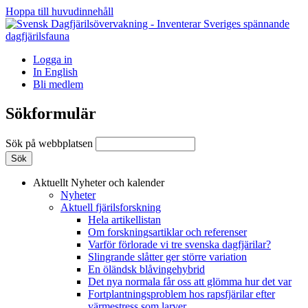
Hoppa till huvudinnehåll
Logga in
In English
Bli medlem
Sökformulär
Sök på webbplatsen
Aktuellt
Nyheter och kalender
Nyheter
Aktuell fjärilsforskning
Hela artikellistan
Om forskningsartiklar och referenser
Varför förlorade vi tre svenska dagfjärilar?
Slingrande slåtter ger större variation
En öländsk blåvingehybrid
Det nya normala får oss att glömma hur det var
Fortplantningsproblem hos rapsfjärilar efter
värmestress som larver