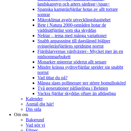
landskapstyp och arters särdrag</span>
Spanska kamgräsfjärilar hotas av allt torrare
somrar
Mikroklimat avgör utvecklingshastighet
Bete i Natura 2000-områden hotar de
väddnätfjärilar som ska skyddas
Nektar – tema med många variationer
Snabb anpassning till dagslängd hjälper
svingelgräsfjärilens spridning norrut
Fjärilslarvernas värdväxter– Mycket mer än en
midsommarbukett
Monarker migrerar söderut allt senare
Mindre kräsna sydrovfjärilar sprider sig snabbt
norrut
Vad tittar du på?
Många slags pollinerare ger större bomullsskörd
Två generationer påfågelöga i Belgien
Vackra fjärilar skyddas oftare än alldagliga
Kalender
Anmäl dig här!
Din sida
Om oss
Bakgrund
Vad gör vi
Filmer