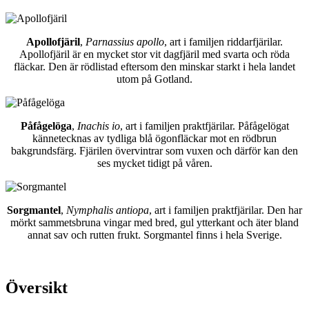
Apollofjäril
,
Parnassius apollo
, art i familjen riddarfjärilar.
Apollofjäril är en mycket stor vit dagfjäril med svarta och röda
fläckar. Den är rödlistad eftersom den minskar starkt i hela landet
utom på Gotland.
Påfågelöga
,
Inachis io
, art i familjen praktfjärilar. Påfågelögat
kännetecknas av tydliga blå ögonfläckar mot en rödbrun
bakgrundsfärg. Fjärilen övervintrar som vuxen och därför kan den
ses mycket tidigt på våren.
Sorgmantel
,
Nymphalis antiopa
, art i familjen praktfjärilar. Den har
mörkt sammetsbruna vingar med bred, gul ytterkant och äter bland
annat sav och rutten frukt. Sorgmantel finns i hela Sverige.
Översikt