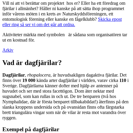
Vill ni att vi berättar om projektet hos er? Eller ha ett föredrag om
fjärilar i allmänhet? Håller ni kanske på att sätta ihop programmet
inför vårens möten i en krets av Naturskyddsföreningen, ett
entomologisk förening eller kanske en fågelklubb?
Skicka epost
eller ring så ser vi om det går att ordna.
Aktiviteter märkta med symbolen
är sådana som organisatören tar
ut en kostnad för.
Arkiv
Vad är dagfjärilar?
Dagfjärilar
,
rhopalocera
, är huvudsakligen dagaktiva fjärilar. Det
finns över
19 000
kända arter dagfjärilar i världen, varav cirka
110
i
Sverige. Dagfjärilarna känner dofter med hjälp av antenner på
huvudet och ser med stora facettögon. Dom äter nektar med
sugsnabel, som kan rullas in och ut. De tre benparen (två hos
Nymphalidae, där är första benparet tillbakabildat!) återfinns på den
slanka kroppens undersida och på ovansidan finns ofta färgstarka
brett triangulära vingar som när de vilar är resta mot varandra över
ryggen.
Exempel på dagfjärilar