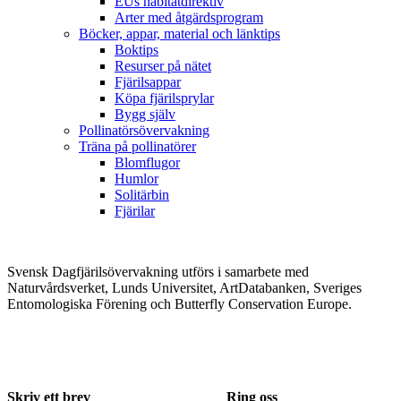
EUs habitatdirektiv
Arter med åtgärdsprogram
Böcker, appar, material och länktips
Boktips
Resurser på nätet
Fjärilsappar
Köpa fjärilsprylar
Bygg själv
Pollinatörsövervakning
Träna på pollinatörer
Blomflugor
Humlor
Solitärbin
Fjärilar
Svensk Dagfjärilsövervakning utförs i samarbete med
Naturvårdsverket, Lunds Universitet, ArtDatabanken, Sveriges
Entomologiska Förening och Butterfly Conservation Europe.
Skriv ett brev
Ring oss