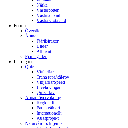
Närke
Västerbotten
Västmanland
Västra Götaland
Forum
Översikt
Ämnen
Fjärilsfrågor
Bilder
Allmänt
Fjärilsgalleri
Lär dig mer
Quiz
Vitfjärilar
Träna raps/kål/rov
VitfjärilarSpeed
Juvela vingar
Quizarkiv
Annan övervakning
Regionalt
Faunaväkteri
Internationellt
Atlasprojekt
Naturvård och fjärilar