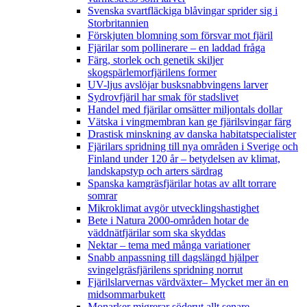
Svenska svartfläckiga blåvingar sprider sig i
Storbritannien
Förskjuten blomning som försvar mot fjäril
Fjärilar som pollinerare – en laddad fråga
Färg, storlek och genetik skiljer
skogspärlemorfjärilens former
UV-ljus avslöjar busksnabbvingens larver
Sydrovfjäril har smak för stadslivet
Handel med fjärilar omsätter miljontals dollar
Vätska i vingmembran kan ge fjärilsvingar färg
Drastisk minskning av danska habitatspecialister
Fjärilars spridning till nya områden i Sverige och
Finland under 120 år
– betydelsen av klimat,
landskapstyp och arters särdrag
Spanska kamgräsfjärilar hotas av allt torrare
somrar
Mikroklimat avgör utvecklingshastighet
Bete i Natura 2000-områden hotar de
väddnätfjärilar som ska skyddas
Nektar – tema med många variationer
Snabb anpassning till dagslängd hjälper
svingelgräsfjärilens spridning norrut
Fjärilslarvernas värdväxter– Mycket mer än en
midsommarbukett
Monarker migrerar söderut allt senare