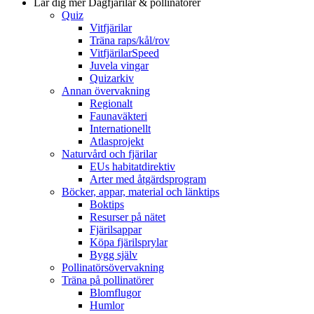
Lär dig mer
Dagfjärilar & pollinatörer
Quiz
Vitfjärilar
Träna raps/kål/rov
VitfjärilarSpeed
Juvela vingar
Quizarkiv
Annan övervakning
Regionalt
Faunaväkteri
Internationellt
Atlasprojekt
Naturvård och fjärilar
EUs habitatdirektiv
Arter med åtgärdsprogram
Böcker, appar, material och länktips
Boktips
Resurser på nätet
Fjärilsappar
Köpa fjärilsprylar
Bygg själv
Pollinatörsövervakning
Träna på pollinatörer
Blomflugor
Humlor