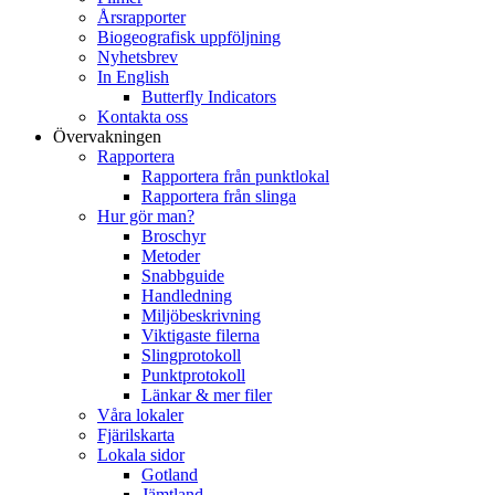
Årsrapporter
Biogeografisk uppföljning
Nyhetsbrev
In English
Butterfly Indicators
Kontakta oss
Övervakningen
Rapportera
Rapportera från punktlokal
Rapportera från slinga
Hur gör man?
Broschyr
Metoder
Snabbguide
Handledning
Miljöbeskrivning
Viktigaste filerna
Slingprotokoll
Punktprotokoll
Länkar & mer filer
Våra lokaler
Fjärilskarta
Lokala sidor
Gotland
Jämtland