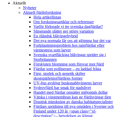
Aktuellt
Nyheter
Aktuell fjärilsforskning
Hela artikellistan
Om forskningsartiklar och referenser
Varför förlorade vi tre svenska dagfjärilar?
Slingrande slåtter ger större variation
En öländsk blåvingehybrid
Det nya normala får oss att glömma hur det var
Fortplantningsproblem hos rapsfjärilar efter
värmestress som larver
Svenska svartfläckiga blåvingar sprider sig i
Storbritannien
Förskjuten blomning som försvar mot fjäril
Fjärilar som pollinerare – en laddad fråga
Färg, storlek och genetik skiljer
skogspärlemorfjärilens former
UV-ljus avslöjar busksnabbvingens larver
Sydrovfjäril har smak för stadslivet
Handel med fjärilar omsätter miljontals dollar
Vätska i vingmembran kan ge fjärilsvingar färg
Drastisk minskning av danska habitatspecialister
Fjärilars spridning till nya områden i Sverige och
Finland under 120 år <span class="sf-
description">– betydelsen av klimat,