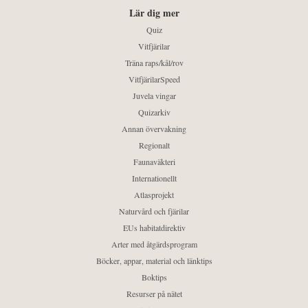
Lär dig mer
Quiz
Vitfjärilar
Träna raps/kål/rov
VitfjärilarSpeed
Juvela vingar
Quizarkiv
Annan övervakning
Regionalt
Faunaväkteri
Internationellt
Atlasprojekt
Naturvård och fjärilar
EUs habitatdirektiv
Arter med åtgärdsprogram
Böcker, appar, material och länktips
Boktips
Resurser på nätet