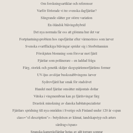
Om forskningsartiklar och referenser
Varför förlorade vi tre svenska dagfjärilar?
Slingrande slåtter ger större variation
En öländsk blåvingehybrid
Det nya normala får oss att glömma hur det var
Fortplantningsproblem hos rapsfjärilar efter värmestress som larver
Svenska svartfläckiga blåvingar sprider sig i Storbritannien
Förskjuten blomning som försvar mot fjäril
Fjärilar som pollinerare – en laddad fråga
Färg, storlek och genetik skiljer skogspärlemorfjärilens former
UV-ljus avslöjar busksnabbvingens larver
Sydrovfjäril har smak för stadslivet
Handel med fjärilar omsätter miljontals dollar
Vätska i vingmembran kan ge fjärilsvingar färg
Drastisk minskning av danska habitatspecialister
Fjärilars spridning till nya områden i Sverige och Finland under 120 år <span
class="sf-description">– betydelsen av klimat, landskapstyp och arters
särdrag</span>
Spanska kamgräsfjärilar hotas av allt torrare somrar