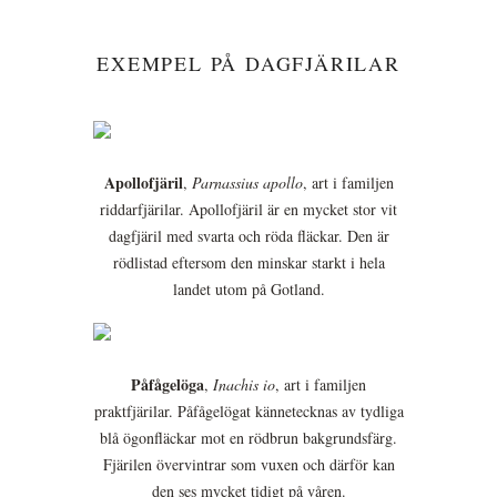
EXEMPEL PÅ DAGFJÄRILAR
Apollofjäril
,
Parnassius apollo
, art i familjen
riddarfjärilar. Apollofjäril är en mycket stor vit
dagfjäril med svarta och röda fläckar. Den är
rödlistad eftersom den minskar starkt i hela
landet utom på Gotland.
Påfågelöga
,
Inachis io
, art i familjen
praktfjärilar. Påfågelögat kännetecknas av tydliga
blå ögonfläckar mot en rödbrun bakgrundsfärg.
Fjärilen övervintrar som vuxen och därför kan
den ses mycket tidigt på våren.