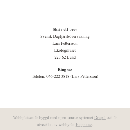
Skriv ett brev
Svensk Dagfjärilsövervakning
Lars Pettersson
Ekologihuset
223 62 Lund
Ring oss
Telefon: 046-222 3818 (Lars Pettersson)
Webbplatsen är byggd med open-source systemet
Drupal
och är
utvecklad av webbyrån
Happiness
.