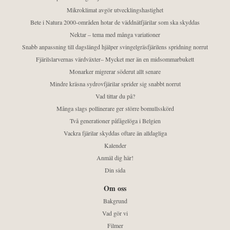
Mikroklimat avgör utvecklingshastighet
Bete i Natura 2000-områden hotar de väddnätfjärilar som ska skyddas
Nektar – tema med många variationer
Snabb anpassning till dagslängd hjälper svingelgräsfjärilens spridning norrut
Fjärilslarvernas värdväxter– Mycket mer än en midsommarbukett
Monarker migrerar söderut allt senare
Mindre kräsna sydrovfjärilar sprider sig snabbt norrut
Vad tittar du på?
Många slags pollinerare ger större bomullsskörd
Två generationer påfågelöga i Belgien
Vackra fjärilar skyddas oftare än alldagliga
Kalender
Anmäl dig här!
Din sida
Om oss
Bakgrund
Vad gör vi
Filmer