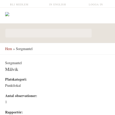
Hoppa till huvudinnehåll
BLI MEDLEM
IN ENGLISH
LOGGA IN
Sökformulär
Hem
» Sorgmantel
Sorgmantel
Målvik
Platskategori:
Punktlokal
Antal observationer:
1
Rapportör: