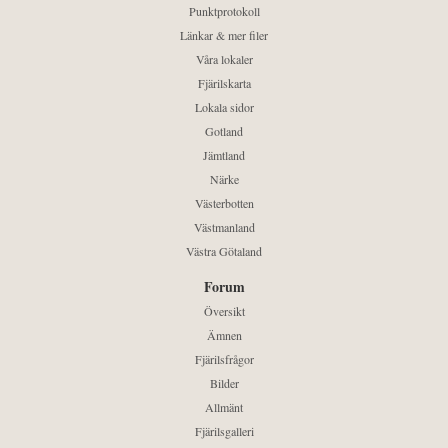
Punktprotokoll
Länkar & mer filer
Våra lokaler
Fjärilskarta
Lokala sidor
Gotland
Jämtland
Närke
Västerbotten
Västmanland
Västra Götaland
Forum
Översikt
Ämnen
Fjärilsfrågor
Bilder
Allmänt
Fjärilsgalleri