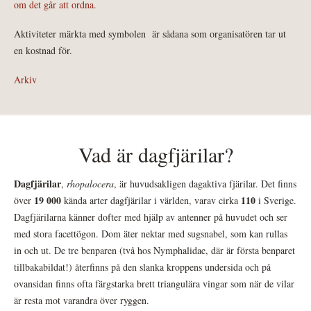
om det går att ordna.
Aktiviteter märkta med symbolen
är sådana som organisatören tar ut
en kostnad för.
Arkiv
Vad är dagfjärilar?
Dagfjärilar
,
rhopalocera
, är huvudsakligen dagaktiva fjärilar. Det finns
19 000
110
över
kända arter dagfjärilar i världen, varav cirka
i Sverige.
Dagfjärilarna känner dofter med hjälp av antenner på huvudet och ser
med stora facettögon. Dom äter nektar med sugsnabel, som kan rullas
in och ut. De tre benparen (två hos Nymphalidae, där är första benparet
tillbakabildat!) återfinns på den slanka kroppens undersida och på
ovansidan finns ofta färgstarka brett triangulära vingar som när de vilar
är resta mot varandra över ryggen.