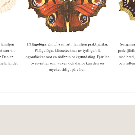
Påfågelöga
Sorgman
 i familjen
,
Inachis io
, art i familjen praktfjärilar.
t stor vit
Påfågelögat kännetecknas av tydliga blå
praktfjäri
r. Den är
ögonfläckar mot en rödbrun bakgrundsfärg. Fjärilen
med bred,
 hela landet
övervintrar som vuxen och därför kan den ses
och rutten
mycket tidigt på våren.