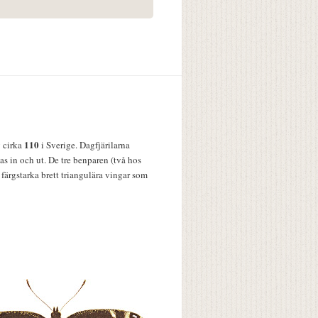
110
v cirka
i Sverige. Dagfjärilarna
s in och ut. De tre benparen (två hos
färgstarka brett triangulära vingar som