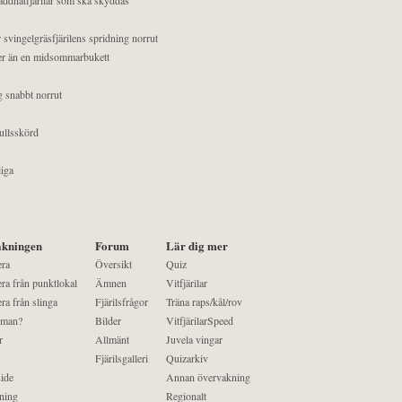
 svingelgräsfjärilens spridning norrut
mer än en midsommarbukett
g snabbt norrut
ullsskörd
liga
kningen
Forum
Lär dig mer
era
Översikt
Quiz
ra från punktlokal
Ämnen
Vitfjärilar
ra från slinga
Fjärilsfrågor
Träna raps/kål/rov
 man?
Bilder
VitfjärilarSpeed
r
Allmänt
Juvela vingar
Fjärilsgalleri
Quizarkiv
ide
Annan övervakning
ning
Regionalt