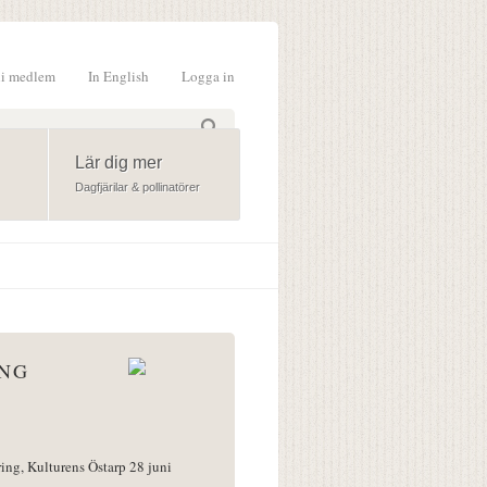
li medlem
In English
Logga in
formulär
Lär dig mer
Dagfjärilar & pollinatörer
ÅNG
ring, Kulturens Östarp 28 juni