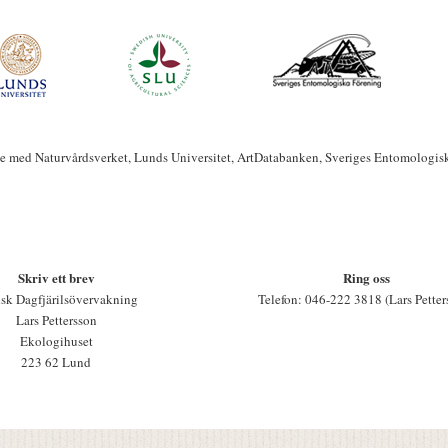
te med Naturvårdsverket, Lunds Universitet, ArtDatabanken, Sveriges Entomologis
Skriv ett brev
Ring oss
sk Dagfjärilsövervakning
Telefon: 046-222 3818 (Lars Petter
Lars Pettersson
Ekologihuset
223 62 Lund