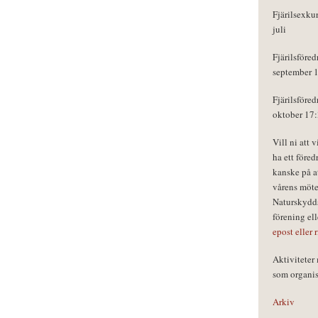
Fjärilsexku
juli
Fjärilsföred
september 
Fjärilsföred
oktober 17
Vill ni att 
ha ett föred
kanske på a
vårens möte
Naturskydds
förening el
epost eller 
Aktivitete
som organisa
Arkiv