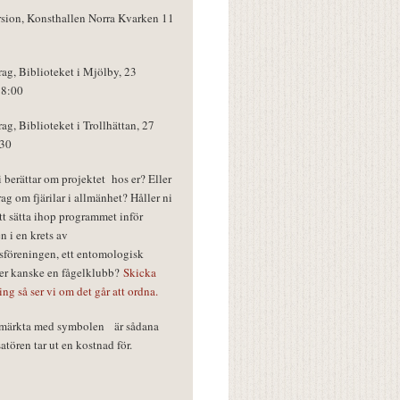
rsion, Konsthallen Norra Kvarken 11
rag, Biblioteket i Mjölby, 23
18:00
rag, Biblioteket i Trollhättan, 27
:30
vi berättar om projektet hos er? Eller
rag om fjärilar i allmänhet? Håller ni
tt sätta ihop programmet inför
n i en krets av
föreningen, ett entomologisk
ler kanske en fågelklubb?
Skicka
ring så ser vi om det går att ordna.
r märkta med symbolen
är sådana
tören tar ut en kostnad för.