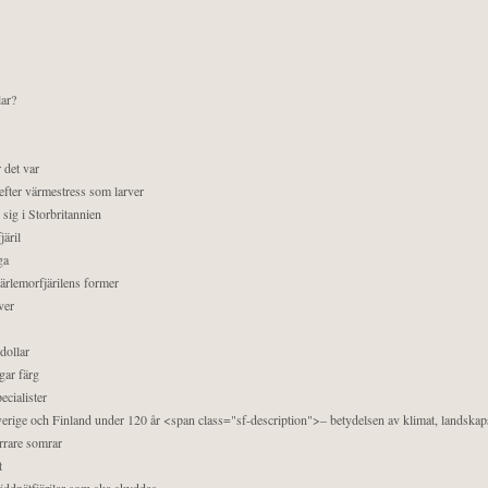
lar?
 det var
efter värmestress som larver
sig i Storbritannien
äril
ga
pärlemorfjärilens former
ver
dollar
gar färg
ecialister
 Sverige och Finland under 120 år <span class="sf-description">– betydelsen av klimat, landska
orrare somrar
t
äddnätfjärilar som ska skyddas