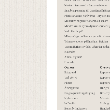
Nektar – tema med många variationer
Snabb anpassning till dagslängd hjälper
Fjärilslarvernas värdväxter– Mycket 
Monarker migrerar söderut allt senare
Mindre kräsna sydrovfjärilar sprider si
Vad tittar du på?
Många slags pollinerare ger större bom
Två generationer påfågelöga i Belgien
Vackra fjärilar skyddas oftare än alldag
Kalender
Anmäl dig här!
Din sida
Om oss
Överva
Bakgrund
Rapport
Vad gör vi
Rapporte
Filmer
Rapporte
Årsrapporter
Hur gör
Biogeografisk uppföljning
Broschy
Nyhetsbrev
Metoder
In English
Snabbgu
Butterfly Indicators
Handled