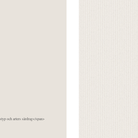
pstyp och arters särdrag</span>