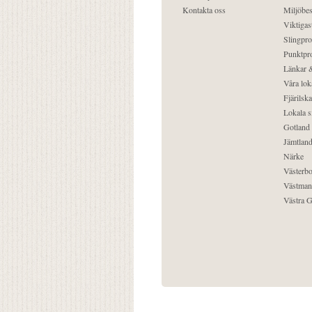
Kontakta oss
Miljöbes
Viktigast
Slingpro
Punktpro
Länkar &
Våra lok
Fjärilska
Lokala s
Gotland
Jämtlan
Närke
Västerbo
Västman
Västra G