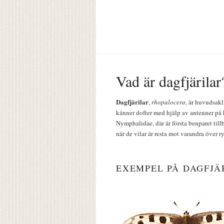
Vad är dagfjärilar
Dagfjärilar
,
rhopalocera
, är huvudsakl
känner dofter med hjälp av antenner på 
Nymphalidae, där är första benparet till
när de vilar är resta mot varandra över r
EXEMPEL PÅ DAGFJÄ