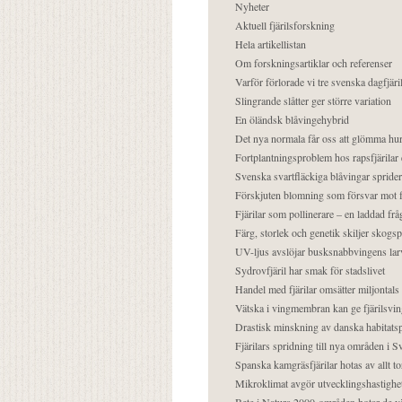
Nyheter
Aktuell fjärilsforskning
Hela artikellistan
Om forskningsartiklar och referenser
Varför förlorade vi tre svenska dagfjäri
Slingrande slåtter ger större variation
En öländsk blåvingehybrid
Det nya normala får oss att glömma hur
Fortplantningsproblem hos rapsfjärilar 
Svenska svartfläckiga blåvingar sprider 
Förskjuten blomning som försvar mot fj
Fjärilar som pollinerare – en laddad frå
Färg, storlek och genetik skiljer skogs
UV-ljus avslöjar busksnabbvingens lar
Sydrovfjäril har smak för stadslivet
Handel med fjärilar omsätter miljontals 
Vätska i vingmembran kan ge fjärilsvin
Drastisk minskning av danska habitatsp
Fjärilars spridning till nya områden i
Spanska kamgräsfjärilar hotas av allt t
Mikroklimat avgör utvecklingshastighe
Bete i Natura 2000-områden hotar de v