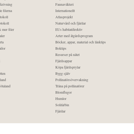
krivning
Faunaväkteri
e filerna
Internationellt
tokoll
Atlasprojekt
tokoll
Naturvård och fjärilar
 mer filer
EUs habitatdirektiv
aler
Arter med åtgärdsprogram
rta
Böcker, appar, material och länktips
idor
Boktips
Resurser på nätet
d
Fjärilsappar
Köpa fjärilsprylar
tten
Bygg själv
land
Pollinatörsövervakning
ötaland
Träna på pollinatörer
Blomflugor
Humlor
Solitärbin
Fjärilar