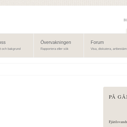
B
Sök
oss
Övervakningen
Forum
t och bakgrund
Rapportera eller sök
Visa, diskutera, artbestäm
PÅ G
Fjärilsvand