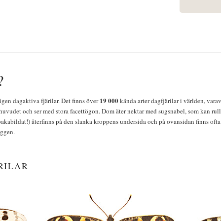
?
19 000
igen dagaktiva fjärilar. Det finns över
kända arter dagfjärilar i världen, vara
huvudet och ser med stora facettögon. Dom äter nektar med sugsnabel, som kan rulla
bakabildat!) återfinns på den slanka kroppens undersida och på ovansidan finns ofta 
yggen.
RILAR