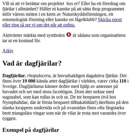
Vill ni att vi berättar om projektet hos er? Eller ha ett föredrag om
fjärilar i allmänhet? Håller ni kanske på att sätta ihop programmet
inför vårens möten i en krets av Naturskyddsföreningen, ett
entomologisk förening eller kanske en fågelklubb?
Skicka epost
eller ring så ser vi om det går att ordna.
Aktiviteter märkta med symbolen
är sådana som organisatören
tar ut en kostnad för.
Arkiv
Vad är dagfjärilar?
Dagfjärilar
,
rhopalocera
, är huvudsakligen dagaktiva fjärilar. Det
finns över
19 000
kända arter dagfjärilar i världen, varav cirka
110
i
Sverige. Dagfjärilarna känner dofter med hjälp av antenner på
huvudet och ser med stora facettögon. Dom äter nektar med
sugsnabel, som kan rullas in och ut. De tre benparen (två hos
Nymphalidae, där är första benparet tillbakabildat!) återfinns på den
slanka kroppens undersida och på ovansidan finns ofta färgstarka
brett triangulära vingar som när de vilar är resta mot varandra över
ryggen.
Exempel på dagfjärilar