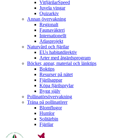
VitfjärilarSpeed
Juvela vingar
Quizarkiv
Annan övervakning
Regionalt
Faunaväkteri
Internationellt
Atlasprojekt
Naturvård och fjärilar
EUs habitatdirektiv
Arter med åtgärdsprogram
Böcker, appar, material och länktips
Boktips
Resurser på nätet
Fjärilsappar
Köpa fjärilsprylar
Bygg själv
Pollinatörsövervakning
Träna på pollinatörer
Blomflugor
Humlor
Solitärbin
Fjärilar