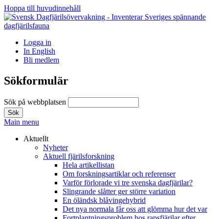
Hoppa till huvudinnehåll
Logga in
In English
Bli medlem
Sökformulär
Sök på webbplatsen
Main menu
Aktuellt
Nyheter
Aktuell fjärilsforskning
Hela artikellistan
Om forskningsartiklar och referenser
Varför förlorade vi tre svenska dagfjärilar?
Slingrande slåtter ger större variation
En öländsk blåvingehybrid
Det nya normala får oss att glömma hur det var
Fortplantningsproblem hos rapsfjärilar efter