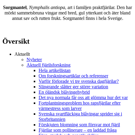
Sorgmantel
,
Nymphalis antiopa
, art i familjen praktfjärilar. Den har
mörkt sammetsbruna vingar med bred, gul ytterkant och äter bland
annat sav och rutten frukt. Sorgmantel finns i hela Sverige.
Översikt
Aktuellt
Nyheter
Aktuell fjärilsforskning
Hela artikellistan
Om forskningsartiklar och referenser
Varför förlorade vi tre svenska dagfjärilar?
Slingrande slåtter ger större variation
En öländsk blåvingehybrid
Det nya normala får oss att glömma hur det var
Fortplantningsproblem hos rapsfjärilar efter
värmestress som larver
Svenska svartfläckiga blåvingar sprider sig i
Storbritannien
Förskjuten blomning som försvar mot fjäril
Fjärilar som pollinerare – en laddad fråga