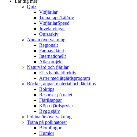
Lär dig mer
Quiz
Vitfjärilar
Träna raps/kål/rov
VitfjärilarSpeed
Juvela vingar
Quizarkiv
Annan övervakning
Regionalt
Faunaväkteri
Internationellt
Atlasprojekt
Naturvård och fjärilar
EUs habitatdirektiv
Arter med åtgärdsprogram
Böcker, appar, material och länktips
Boktips
Resurser på nätet
Fjärilsappar
Köpa fjärilsprylar
Bygg själv
Pollinatörsövervakning
Träna på pollinatörer
Blomflugor
Humlor