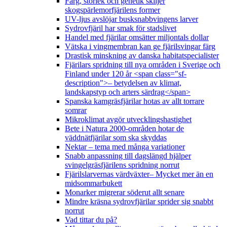
Färg, storlek och genetik skiljer
skogspärlemorfjärilens former
UV-ljus avslöjar busksnabbvingens larver
Sydrovfjäril har smak för stadslivet
Handel med fjärilar omsätter miljontals dollar
Vätska i vingmembran kan ge fjärilsvingar färg
Drastisk minskning av danska habitatspecialister
Fjärilars spridning till nya områden i Sverige och
Finland under 120 år <span class="sf-
description">– betydelsen av klimat,
landskapstyp och arters särdrag</span>
Spanska kamgräsfjärilar hotas av allt torrare
somrar
Mikroklimat avgör utvecklingshastighet
Bete i Natura 2000-områden hotar de
väddnätfjärilar som ska skyddas
Nektar – tema med många variationer
Snabb anpassning till dagslängd hjälper
svingelgräsfjärilens spridning norrut
Fjärilslarvernas värdväxter– Mycket mer än en
midsommarbukett
Monarker migrerar söderut allt senare
Mindre kräsna sydrovfjärilar sprider sig snabbt
norrut
Vad tittar du på?