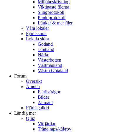
Miljöbeskrivning
Viktigaste filerna
Slingprotokoll
Punktprotokoll
Länkar & mer filer
Våra lokaler
Fjärilskarta
Lokala sidor
Gotland
Jämtland
Närke
Västerbotten
Västmanland
Västra Götaland
Forum
Översikt
Ämnen
Fjärilsfrågor
Bilder
Allmänt
Fjärilsgalleri
Lär dig mer
Quiz
Vitfjärilar
Träna raps/kål/rov