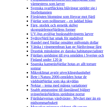
värmestress som larver
Svenska svartfläckiga blåvingar sprider sig i
Storbritannien
Förskjuten blomning som försvar mot fjäril
Fjärilar som pollinerare – en laddad fråga
Färg, storlek och genetik skiljer
skogspärlemorfjärilens former
UV-ljus avslöjar busksnabbvingens larver
Sydrovfjäril har smak för stadslivet
Handel med fjärilar omsätter miljontals dollar
Vätska i vingmembran kan ge fjärilsvingar färg
Drastisk minskning av danska habitatspecialister
Fjärilars spridning till nya områden i Sverige och
Finland under 120 år
Spanska kamgräsfjärilar hotas av allt torrare
somrar
Mikroklimat avgör utvecklingshastighet
Bete i Natura 2000-områden hotar de
väddnätfjärilar som ska skyddas
Nektar – tema med många variationer
Snabb anpassning till dagslängd hjälper
svingelgräsfjärilens spridning norrut
Fjärilslarvernas värdväxter– Mycket mer än en
midsommarbukett
Monarker migrerar söderut allt senare