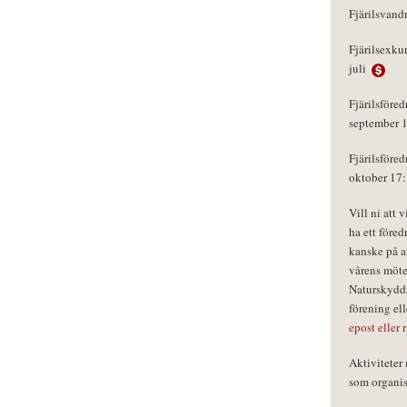
Fjärilsvand
Fjärilsexku
juli
Fjärilsföred
september 
Fjärilsföred
oktober 17
Vill ni att 
ha ett föred
kanske på a
vårens möte
Naturskydds
förening el
epost eller 
Aktivitete
som organisa