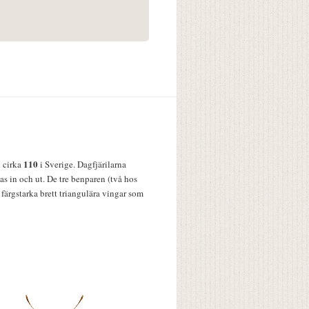
110
v cirka
i Sverige. Dagfjärilarna
s in och ut. De tre benparen (två hos
färgstarka brett triangulära vingar som