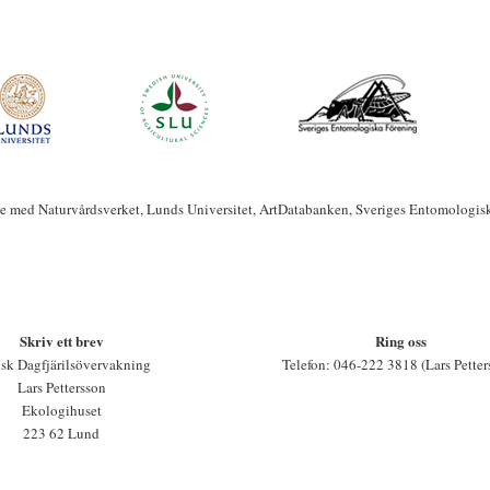
te med Naturvårdsverket, Lunds Universitet, ArtDatabanken, Sveriges Entomologis
Skriv ett brev
Ring oss
sk Dagfjärilsövervakning
Telefon: 046-222 3818 (Lars Petter
Lars Pettersson
Ekologihuset
223 62 Lund