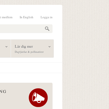
li medlem
In English
Logga in
formulär
Lär dig mer
Dagfjärilar & pollinatörer
ÅNG