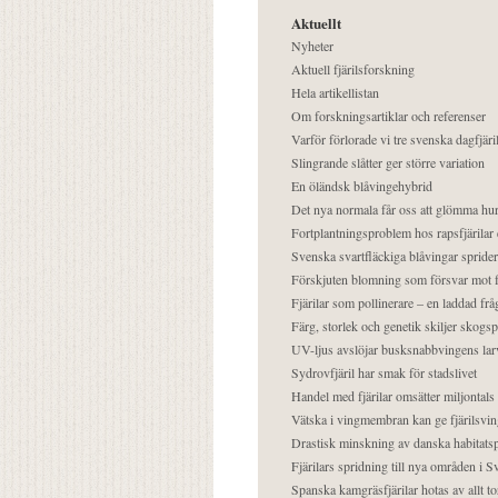
Aktuellt
Nyheter
Aktuell fjärilsforskning
Hela artikellistan
Om forskningsartiklar och referenser
Varför förlorade vi tre svenska dagfjäri
Slingrande slåtter ger större variation
En öländsk blåvingehybrid
Det nya normala får oss att glömma hur
Fortplantningsproblem hos rapsfjärilar 
Svenska svartfläckiga blåvingar sprider 
Förskjuten blomning som försvar mot fj
Fjärilar som pollinerare – en laddad frå
Färg, storlek och genetik skiljer skogs
UV-ljus avslöjar busksnabbvingens lar
Sydrovfjäril har smak för stadslivet
Handel med fjärilar omsätter miljontals 
Vätska i vingmembran kan ge fjärilsvin
Drastisk minskning av danska habitatsp
Fjärilars spridning till nya områden i
Spanska kamgräsfjärilar hotas av allt t