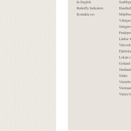
In English
Snabbgu
Butterfly Indicators
Handled
Kontakta oss
Miljöbes
Viktigast
Slingpro
Punktpro
Länkar &
Våra lok
Fjärilska
Lokala s
Gotland
Jämtlan
Närke
Västerbo
Västman
Västra G