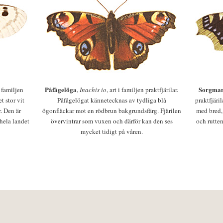
Påfågelöga
Sorgman
 i familjen
,
Inachis io
, art i familjen praktfjärilar.
t stor vit
Påfågelögat kännetecknas av tydliga blå
praktfjäri
r. Den är
ögonfläckar mot en rödbrun bakgrundsfärg. Fjärilen
med bred,
 hela landet
övervintrar som vuxen och därför kan den ses
och rutten
mycket tidigt på våren.