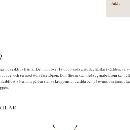
Arkiv
?
19 000
igen dagaktiva fjärilar. Det finns över
kända arter dagfjärilar i världen, vara
huvudet och ser med stora facettögon. Dom äter nektar med sugsnabel, som kan rulla
bakabildat!) återfinns på den slanka kroppens undersida och på ovansidan finns ofta 
yggen.
RILAR