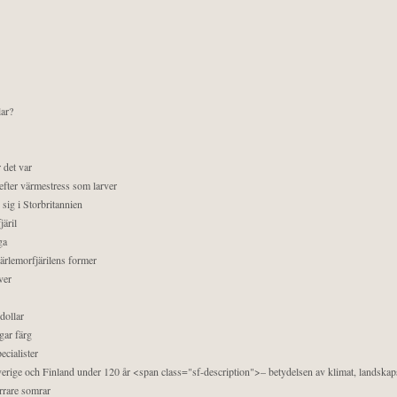
lar?
 det var
efter värmestress som larver
sig i Storbritannien
äril
ga
pärlemorfjärilens former
ver
dollar
gar färg
ecialister
 Sverige och Finland under 120 år <span class="sf-description">– betydelsen av klimat, landska
orrare somrar