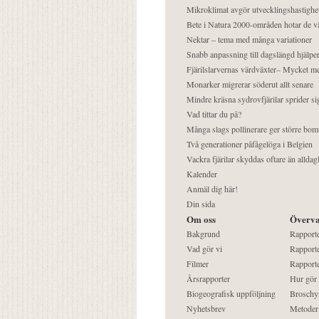
Mikroklimat avgör utvecklingshastighe
Bete i Natura 2000-områden hotar de v
Nektar – tema med många variationer
Snabb anpassning till dagslängd hjälper
Fjärilslarvernas värdväxter– Mycket 
Monarker migrerar söderut allt senare
Mindre kräsna sydrovfjärilar sprider si
Vad tittar du på?
Många slags pollinerare ger större bom
Två generationer påfågelöga i Belgien
Vackra fjärilar skyddas oftare än alldag
Kalender
Anmäl dig här!
Din sida
Om oss
Överva
Bakgrund
Rapport
Vad gör vi
Rapporte
Filmer
Rapporte
Årsrapporter
Hur gör
Biogeografisk uppföljning
Broschy
Nyhetsbrev
Metoder