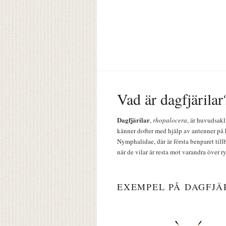
Vad är dagfjärilar
Dagfjärilar
,
rhopalocera
, är huvudsakl
känner dofter med hjälp av antenner på 
Nymphalidae, där är första benparet till
när de vilar är resta mot varandra över r
EXEMPEL PÅ DAGFJÄ