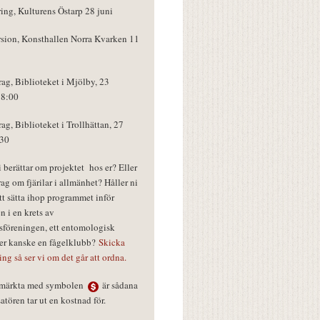
ring, Kulturens Östarp 28 juni
rsion, Konsthallen Norra Kvarken 11
rag, Biblioteket i Mjölby, 23
18:00
rag, Biblioteket i Trollhättan, 27
:30
vi berättar om projektet hos er? Eller
rag om fjärilar i allmänhet? Håller ni
tt sätta ihop programmet inför
n i en krets av
föreningen, ett entomologisk
ler kanske en fågelklubb?
Skicka
ring så ser vi om det går att ordna.
r märkta med symbolen
är sådana
tören tar ut en kostnad för.