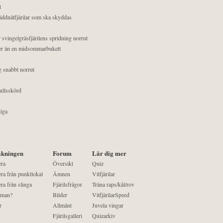
t
äddnätfjärilar som ska skyddas
 svingelgräsfjärilens spridning norrut
mer än en midsommarbukett
g snabbt norrut
ullsskörd
liga
kningen
Forum
Lär dig mer
era
Översikt
Quiz
ra från punktlokal
Ämnen
Vitfjärilar
ra från slinga
Fjärilsfrågor
Träna raps/kål/rov
 man?
Bilder
VitfjärilarSpeed
r
Allmänt
Juvela vingar
Fjärilsgalleri
Quizarkiv