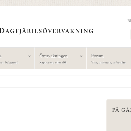
B
Sök
s
Övervakningen
Forum
och bakgrund
Rapportera eller sök
Visa, diskutera, artbestäm
PÅ G