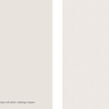
pstyp och arters särdrag</span>