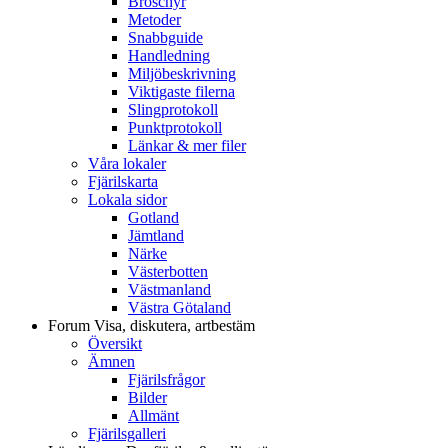
Broschyr
Metoder
Snabbguide
Handledning
Miljöbeskrivning
Viktigaste filerna
Slingprotokoll
Punktprotokoll
Länkar & mer filer
Våra lokaler
Fjärilskarta
Lokala sidor
Gotland
Jämtland
Närke
Västerbotten
Västmanland
Västra Götaland
Forum
Visa, diskutera, artbestäm
Översikt
Ämnen
Fjärilsfrågor
Bilder
Allmänt
Fjärilsgalleri