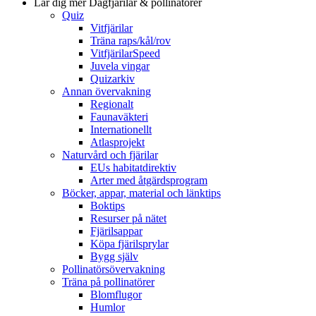
Lär dig mer
Dagfjärilar & pollinatörer
Quiz
Vitfjärilar
Träna raps/kål/rov
VitfjärilarSpeed
Juvela vingar
Quizarkiv
Annan övervakning
Regionalt
Faunaväkteri
Internationellt
Atlasprojekt
Naturvård och fjärilar
EUs habitatdirektiv
Arter med åtgärdsprogram
Böcker, appar, material och länktips
Boktips
Resurser på nätet
Fjärilsappar
Köpa fjärilsprylar
Bygg själv
Pollinatörsövervakning
Träna på pollinatörer
Blomflugor
Humlor