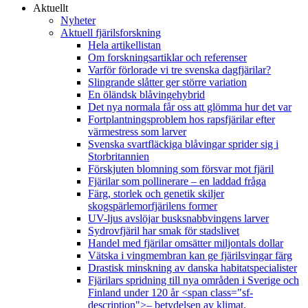
Aktuellt
Nyheter
Aktuell fjärilsforskning
Hela artikellistan
Om forskningsartiklar och referenser
Varför förlorade vi tre svenska dagfjärilar?
Slingrande slåtter ger större variation
En öländsk blåvingehybrid
Det nya normala får oss att glömma hur det var
Fortplantningsproblem hos rapsfjärilar efter
värmestress som larver
Svenska svartfläckiga blåvingar sprider sig i
Storbritannien
Förskjuten blomning som försvar mot fjäril
Fjärilar som pollinerare – en laddad fråga
Färg, storlek och genetik skiljer
skogspärlemorfjärilens former
UV-ljus avslöjar busksnabbvingens larver
Sydrovfjäril har smak för stadslivet
Handel med fjärilar omsätter miljontals dollar
Vätska i vingmembran kan ge fjärilsvingar färg
Drastisk minskning av danska habitatspecialister
Fjärilars spridning till nya områden i Sverige och
Finland under 120 år <span class="sf-
description">– betydelsen av klimat,