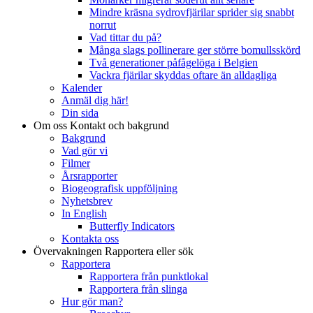
Mindre kräsna sydrovfjärilar sprider sig snabbt
norrut
Vad tittar du på?
Många slags pollinerare ger större bomullsskörd
Två generationer påfågelöga i Belgien
Vackra fjärilar skyddas oftare än alldagliga
Kalender
Anmäl dig här!
Din sida
Om oss
Kontakt och bakgrund
Bakgrund
Vad gör vi
Filmer
Årsrapporter
Biogeografisk uppföljning
Nyhetsbrev
In English
Butterfly Indicators
Kontakta oss
Övervakningen
Rapportera eller sök
Rapportera
Rapportera från punktlokal
Rapportera från slinga
Hur gör man?