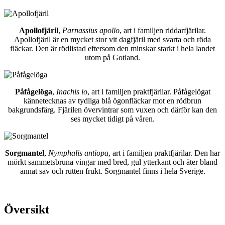
Apollofjäril
,
Parnassius apollo
, art i familjen riddarfjärilar.
Apollofjäril är en mycket stor vit dagfjäril med svarta och röda
fläckar. Den är rödlistad eftersom den minskar starkt i hela landet
utom på Gotland.
Påfågelöga
,
Inachis io
, art i familjen praktfjärilar. Påfågelögat
kännetecknas av tydliga blå ögonfläckar mot en rödbrun
bakgrundsfärg. Fjärilen övervintrar som vuxen och därför kan den
ses mycket tidigt på våren.
Sorgmantel
,
Nymphalis antiopa
, art i familjen praktfjärilar. Den har
mörkt sammetsbruna vingar med bred, gul ytterkant och äter bland
annat sav och rutten frukt. Sorgmantel finns i hela Sverige.
Översikt