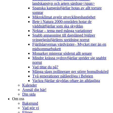
landskapstyp och arters särdrag</span>
Spanska kamgräsfjärilar hotas av allt torrare
somrar
Mikroklimat avgör utvecklingshastighet
Bete i Natura 2000-områden hotar de
väddnätfjärilar som ska skyddas
Nektar – tema med många variationer
Snabb anpassning till dagslängd hjälper
svingelgräsfjärilens spridning norrut
Fjärilslarvernas värdväxter– Mycket mer än en
midsommarbukett
Monarker migrerar söderut allt senare
Mindre kräsna sydrovfjärilar sprider sig snabbt
norrut
Vad tittar du på?
Många slags pollinerare ger större bomullsskörd
Två generationer påfågelöga i Belgien
Vackra fjärilar skyddas oftare än alldagliga
Kalender
Anmäl dig här!
Din sida
Om oss
Bakgrund
Vad gör vi
Filmer