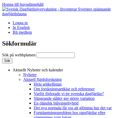
Hoppa till huvudinnehåll
Logga in
In English
Bli medlem
Sökformulär
Sök på webbplatsen
Aktuellt
Nyheter och kalender
Nyheter
Aktuell fjärilsforskning
Hela artikellistan
Om forskningsartiklar och referenser
Varför förlorade vi tre svenska dagfjärilar?
Slingrande slåtter ger större variation
En öländsk blåvingehybrid
Det nya normala får oss att glömma hur det var
Fortplantningsproblem hos rapsfjärilar efter
värmestress som larver