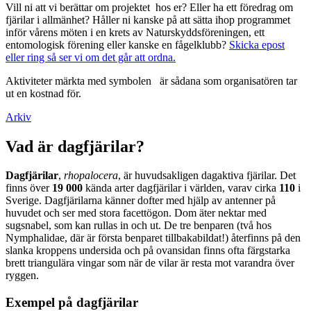
Vill ni att vi berättar om projektet hos er? Eller ha ett föredrag om
fjärilar i allmänhet? Håller ni kanske på att sätta ihop programmet
inför vårens möten i en krets av Naturskyddsföreningen, ett
entomologisk förening eller kanske en fågelklubb?
Skicka epost
eller ring så ser vi om det går att ordna.
Aktiviteter märkta med symbolen
är sådana som organisatören tar
ut en kostnad för.
Arkiv
Vad är dagfjärilar?
Dagfjärilar
,
rhopalocera
, är huvudsakligen dagaktiva fjärilar. Det
finns över
19 000
kända arter dagfjärilar i världen, varav cirka
110
i
Sverige. Dagfjärilarna känner dofter med hjälp av antenner på
huvudet och ser med stora facettögon. Dom äter nektar med
sugsnabel, som kan rullas in och ut. De tre benparen (två hos
Nymphalidae, där är första benparet tillbakabildat!) återfinns på den
slanka kroppens undersida och på ovansidan finns ofta färgstarka
brett triangulära vingar som när de vilar är resta mot varandra över
ryggen.
Exempel på dagfjärilar