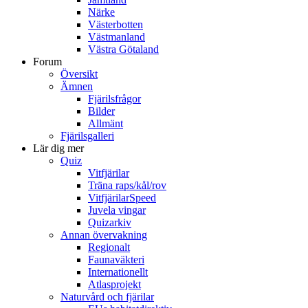
Närke
Västerbotten
Västmanland
Västra Götaland
Forum
Översikt
Ämnen
Fjärilsfrågor
Bilder
Allmänt
Fjärilsgalleri
Lär dig mer
Quiz
Vitfjärilar
Träna raps/kål/rov
VitfjärilarSpeed
Juvela vingar
Quizarkiv
Annan övervakning
Regionalt
Faunaväkteri
Internationellt
Atlasprojekt
Naturvård och fjärilar