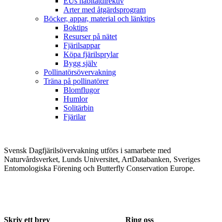
EUs habitatdirektiv
Arter med åtgärdsprogram
Böcker, appar, material och länktips
Boktips
Resurser på nätet
Fjärilsappar
Köpa fjärilsprylar
Bygg själv
Pollinatörsövervakning
Träna på pollinatörer
Blomflugor
Humlor
Solitärbin
Fjärilar
Svensk Dagfjärilsövervakning utförs i samarbete med
Naturvårdsverket, Lunds Universitet, ArtDatabanken, Sveriges
Entomologiska Förening och Butterfly Conservation Europe.
Skriv ett brev
Ring oss