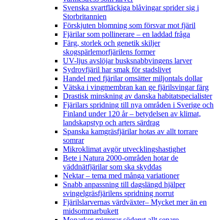
Svenska svartfläckiga blåvingar sprider sig i
Storbritannien
Förskjuten blomning som försvar mot fjäril
Fjärilar som pollinerare – en laddad fråga
Färg, storlek och genetik skiljer
skogspärlemorfjärilens former
UV-ljus avslöjar busksnabbvingens larver
Sydrovfjäril har smak för stadslivet
Handel med fjärilar omsätter miljontals dollar
Vätska i vingmembran kan ge fjärilsvingar färg
Drastisk minskning av danska habitatspecialister
Fjärilars spridning till nya områden i Sverige och
Finland under 120 år
– betydelsen av klimat,
landskapstyp och arters särdrag
Spanska kamgräsfjärilar hotas av allt torrare
somrar
Mikroklimat avgör utvecklingshastighet
Bete i Natura 2000-områden hotar de
väddnätfjärilar som ska skyddas
Nektar – tema med många variationer
Snabb anpassning till dagslängd hjälper
svingelgräsfjärilens spridning norrut
Fjärilslarvernas värdväxter– Mycket mer än en
midsommarbukett
Monarker migrerar söderut allt senare