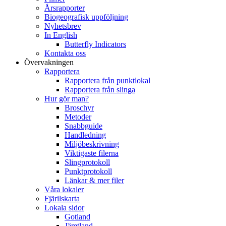
Årsrapporter
Biogeografisk uppföljning
Nyhetsbrev
In English
Butterfly Indicators
Kontakta oss
Övervakningen
Rapportera
Rapportera från punktlokal
Rapportera från slinga
Hur gör man?
Broschyr
Metoder
Snabbguide
Handledning
Miljöbeskrivning
Viktigaste filerna
Slingprotokoll
Punktprotokoll
Länkar & mer filer
Våra lokaler
Fjärilskarta
Lokala sidor
Gotland
Jämtland