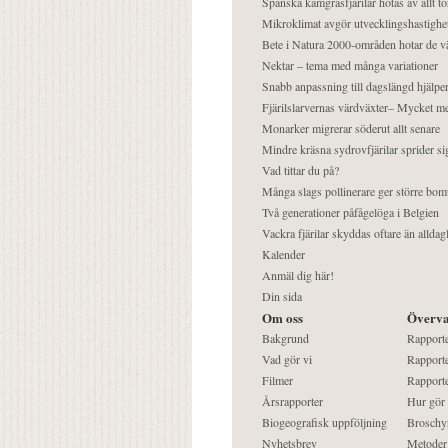
Spanska kamgräsfjärilar hotas av allt t
Mikroklimat avgör utvecklingshastighe
Bete i Natura 2000-områden hotar de v
Nektar – tema med många variationer
Snabb anpassning till dagslängd hjälper
Fjärilslarvernas värdväxter– Mycket 
Monarker migrerar söderut allt senare
Mindre kräsna sydrovfjärilar sprider si
Vad tittar du på?
Många slags pollinerare ger större bom
Två generationer påfågelöga i Belgien
Vackra fjärilar skyddas oftare än alldag
Kalender
Anmäl dig här!
Din sida
Om oss
Överva
Bakgrund
Rapport
Vad gör vi
Rapporte
Filmer
Rapporte
Årsrapporter
Hur gör
Biogeografisk uppföljning
Broschy
Nyhetsbrev
Metoder