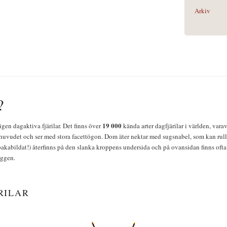
Arkiv
?
19 000
igen dagaktiva fjärilar. Det finns över
kända arter dagfjärilar i världen, vara
huvudet och ser med stora facettögon. Dom äter nektar med sugsnabel, som kan rulla
bakabildat!) återfinns på den slanka kroppens undersida och på ovansidan finns ofta 
yggen.
RILAR