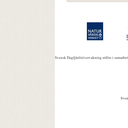
Svensk Dagfjärilsövervakning utförs i samarbe
Sven