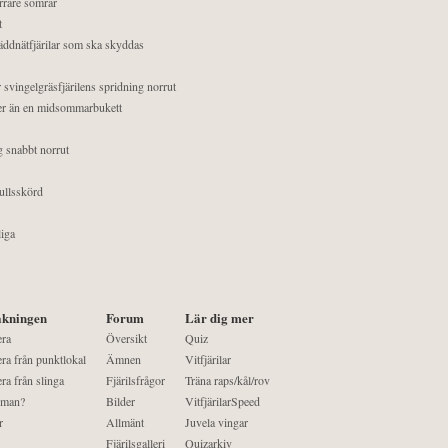
orrare somrar
t
äddnätfjärilar som ska skyddas
 svingelgräsfjärilens spridning norrut
mer än en midsommarbukett
g snabbt norrut
ullsskörd
liga
kningen
Forum
Lär dig mer
era
Översikt
Quiz
ra från punktlokal
Ämnen
Vitfjärilar
ra från slinga
Fjärilsfrågor
Träna raps/kål/rov
 man?
Bilder
VitfjärilarSpeed
r
Allmänt
Juvela vingar
Fjärilsgalleri
Quizarkiv