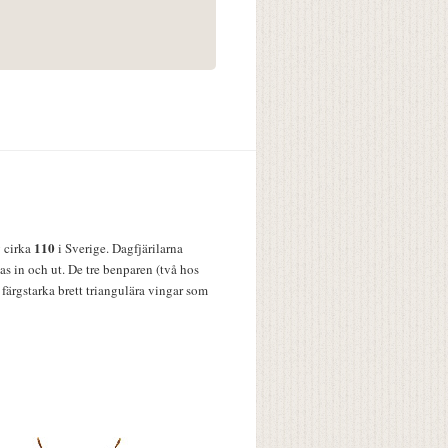
110
v cirka
i Sverige. Dagfjärilarna
s in och ut. De tre benparen (två hos
färgstarka brett triangulära vingar som