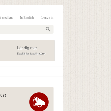
li medlem
In English
Logga in
formulär
Lär dig mer
Dagfjärilar & pollinatörer
ÅNG