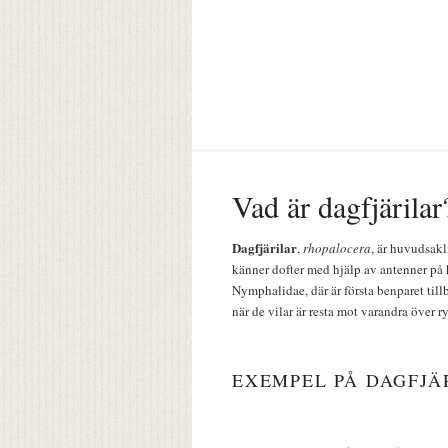
Vad är dagfjärilar
Dagfjärilar
,
rhopalocera
, är huvudsakl
känner dofter med hjälp av antenner på 
Nymphalidae, där är första benparet till
när de vilar är resta mot varandra över r
EXEMPEL PÅ DAGFJÄ