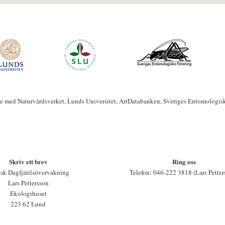
te med Naturvårdsverket, Lunds Universitet, ArtDatabanken, Sveriges Entomologis
Skriv ett brev
Ring oss
sk Dagfjärilsövervakning
Telefon: 046-222 3818 (Lars Petter
Lars Pettersson
Ekologihuset
223 62 Lund