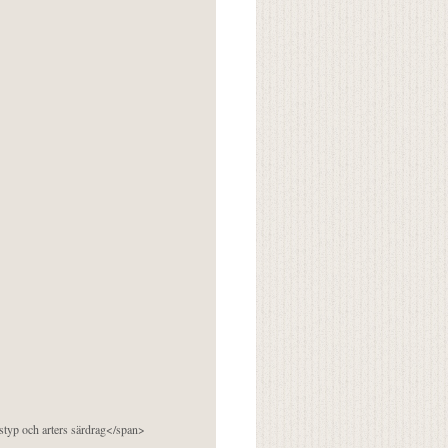
pstyp och arters särdrag</span>