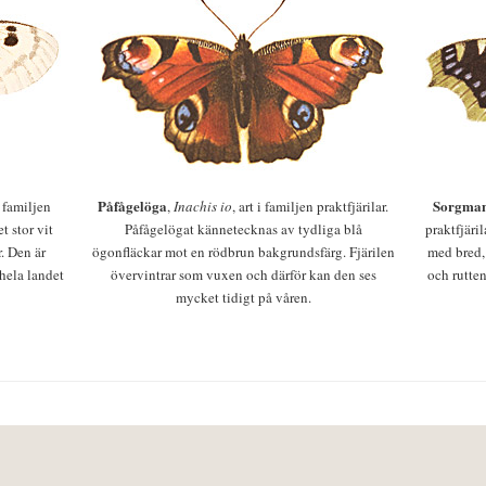
Påfågelöga
Sorgman
 i familjen
,
Inachis io
, art i familjen praktfjärilar.
t stor vit
Påfågelögat kännetecknas av tydliga blå
praktfjäri
r. Den är
ögonfläckar mot en rödbrun bakgrundsfärg. Fjärilen
med bred,
 hela landet
övervintrar som vuxen och därför kan den ses
och rutten
mycket tidigt på våren.