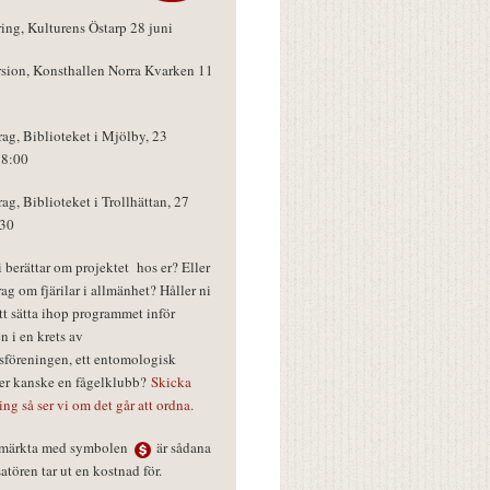
ring, Kulturens Östarp 28 juni
rsion, Konsthallen Norra Kvarken 11
rag, Biblioteket i Mjölby, 23
18:00
rag, Biblioteket i Trollhättan, 27
:30
vi berättar om projektet hos er? Eller
rag om fjärilar i allmänhet? Håller ni
tt sätta ihop programmet inför
n i en krets av
föreningen, ett entomologisk
ler kanske en fågelklubb?
Skicka
ring så ser vi om det går att ordna.
r märkta med symbolen
är sådana
tören tar ut en kostnad för.