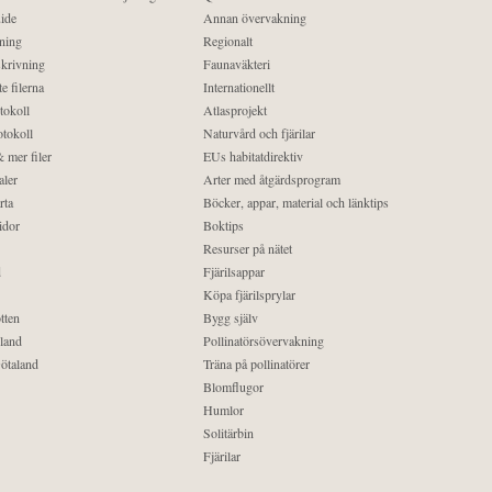
ide
Annan övervakning
ning
Regionalt
krivning
Faunaväkteri
e filerna
Internationellt
tokoll
Atlasprojekt
tokoll
Naturvård och fjärilar
 mer filer
EUs habitatdirektiv
aler
Arter med åtgärdsprogram
rta
Böcker, appar, material och länktips
idor
Boktips
Resurser på nätet
d
Fjärilsappar
Köpa fjärilsprylar
tten
Bygg själv
land
Pollinatörsövervakning
ötaland
Träna på pollinatörer
Blomflugor
Humlor
Solitärbin
Fjärilar