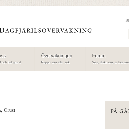
B
Sök
oss
Övervakningen
Forum
t och bakgrund
Rapportera eller sök
Visa, diskutera, artbestäm
n, Orust
PÅ G