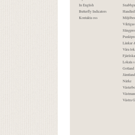
In English
Snabbgu
Butterfly Indicators
Handled
Kontakta oss
Miljöbes
Viktigast
Slingpro
Punktpro
Länkar &
Våra lok
Fjärilska
Lokala s
Gotland
Jämtlan
Närke
Västerbo
Västman
Västra G