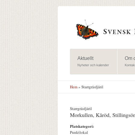
Hoppa till huvudinnehåll
Aktuellt
Om 
Nyheter och kalender
Kontak
Hem
» Starrgräsfjäril
Starrgräsfjäril
Morkullen, Kåröd, Stillingsö
Platskategori:
Punktlokal