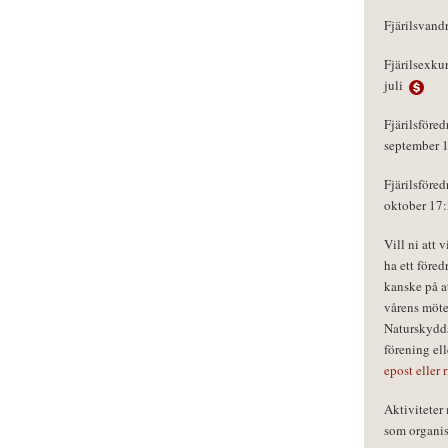
Fjärilsvand
Fjärilsexku
juli
Fjärilsföred
september 
Fjärilsföred
oktober 17
Vill ni att 
ha ett föred
kanske på a
vårens möte
Naturskydds
förening el
epost eller 
Aktivitete
som organisa