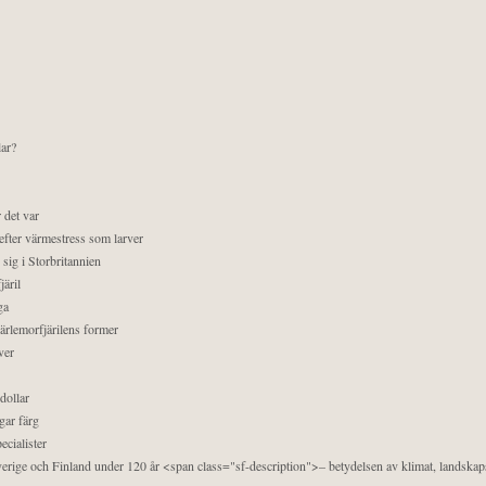
lar?
 det var
efter värmestress som larver
sig i Storbritannien
äril
ga
pärlemorfjärilens former
ver
dollar
gar färg
ecialister
 Sverige och Finland under 120 år <span class="sf-description">– betydelsen av klimat, landska