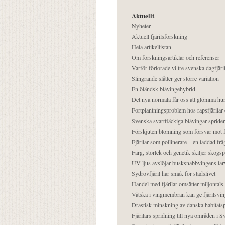
Aktuellt
Nyheter
Aktuell fjärilsforskning
Hela artikellistan
Om forskningsartiklar och referenser
Varför förlorade vi tre svenska dagfjäri
Slingrande slåtter ger större variation
En öländsk blåvingehybrid
Det nya normala får oss att glömma hur
Fortplantningsproblem hos rapsfjärilar 
Svenska svartfläckiga blåvingar sprider 
Förskjuten blomning som försvar mot fj
Fjärilar som pollinerare – en laddad frå
Färg, storlek och genetik skiljer skogs
UV-ljus avslöjar busksnabbvingens lar
Sydrovfjäril har smak för stadslivet
Handel med fjärilar omsätter miljontals 
Vätska i vingmembran kan ge fjärilsvin
Drastisk minskning av danska habitatsp
Fjärilars spridning till nya områden i