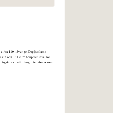
110
v cirka
i Sverige. Dagfjärilarna
s in och ut. De tre benparen (två hos
färgstarka brett triangulära vingar som