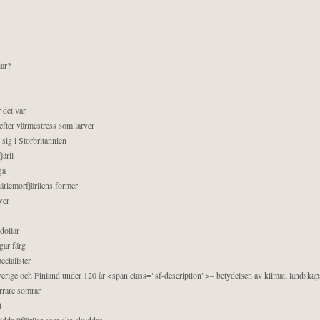
lar?
 det var
efter värmestress som larver
sig i Storbritannien
äril
ga
pärlemorfjärilens former
ver
dollar
gar färg
ecialister
 Sverige och Finland under 120 år <span class="sf-description">– betydelsen av klimat, landska
orrare somrar
t
äddnätfjärilar som ska skyddas