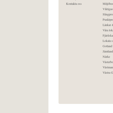
Kontakta oss
Miljöbes
Viktigast
Slingpro
Punktpro
Länkar &
Våra lok
Fjärilska
Lokala s
Gotland
Jämtlan
Närke
Västerbo
Västman
Västra G