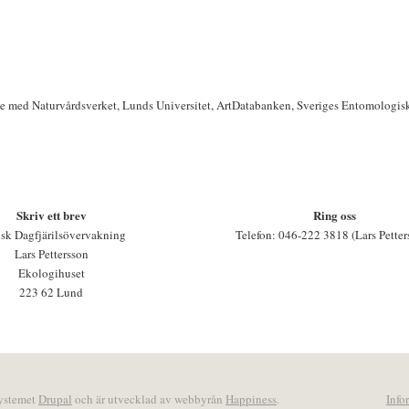
te med Naturvårdsverket, Lunds Universitet, ArtDatabanken, Sveriges Entomologis
Skriv ett brev
Ring oss
sk Dagfjärilsövervakning
Telefon: 046-222 3818 (Lars Petter
Lars Pettersson
Ekologihuset
223 62 Lund
systemet
Drupal
och är utvecklad av webbyrån
Happiness
.
Info