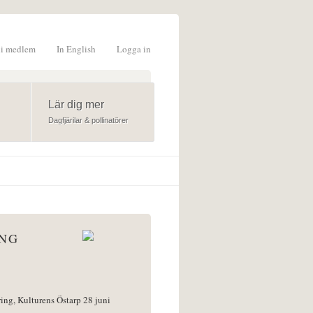
li medlem
In English
Logga in
formulär
Lär dig mer
Dagfjärilar & pollinatörer
ÅNG
ring, Kulturens Östarp 28 juni