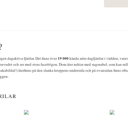
?
19 000
igen dagaktiva fjärilar. Det finns över
kända arter dagfjärilar i världen, vara
huvudet och ser med stora facettögon. Dom äter nektar med sugsnabel, som kan rulla
bakabildat!) återfinns på den slanka kroppens undersida och på ovansidan finns ofta 
yggen.
RILAR