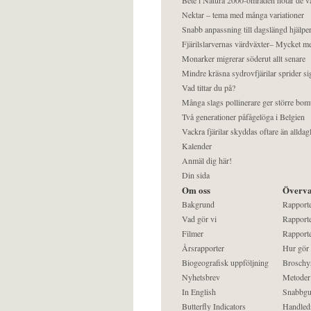
Nektar – tema med många variationer
Snabb anpassning till dagslängd hjälper
Fjärilslarvernas värdväxter– Mycket 
Monarker migrerar söderut allt senare
Mindre kräsna sydrovfjärilar sprider si
Vad tittar du på?
Många slags pollinerare ger större bom
Två generationer påfågelöga i Belgien
Vackra fjärilar skyddas oftare än alldag
Kalender
Anmäl dig här!
Din sida
Om oss
Överva
Bakgrund
Rapport
Vad gör vi
Rapporte
Filmer
Rapporte
Årsrapporter
Hur gör
Biogeografisk uppföljning
Broschy
Nyhetsbrev
Metoder
In English
Snabbgu
Butterfly Indicators
Handled