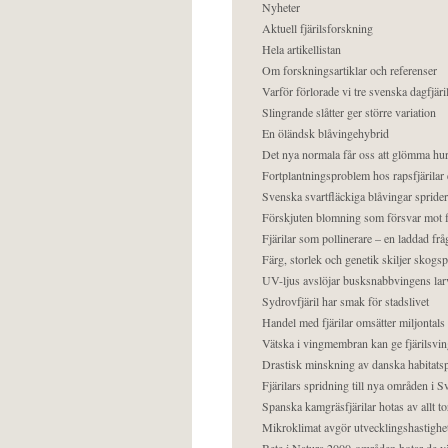
Nyheter
Aktuell fjärilsforskning
Hela artikellistan
Om forskningsartiklar och referenser
Varför förlorade vi tre svenska dagfjäri
Slingrande slåtter ger större variation
En öländsk blåvingehybrid
Det nya normala får oss att glömma hur
Fortplantningsproblem hos rapsfjärilar 
Svenska svartfläckiga blåvingar sprider 
Förskjuten blomning som försvar mot fj
Fjärilar som pollinerare – en laddad frå
Färg, storlek och genetik skiljer skogs
UV-ljus avslöjar busksnabbvingens lar
Sydrovfjäril har smak för stadslivet
Handel med fjärilar omsätter miljontals 
Vätska i vingmembran kan ge fjärilsvin
Drastisk minskning av danska habitatsp
Fjärilars spridning till nya områden i
Spanska kamgräsfjärilar hotas av allt t
Mikroklimat avgör utvecklingshastighe
Bete i Natura 2000-områden hotar de v