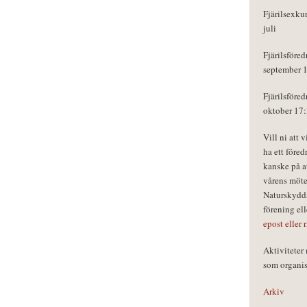
Fjärilsexku
juli
Fjärilsföred
september 
Fjärilsföred
oktober 17
Vill ni att 
ha ett föred
kanske på a
vårens möte
Naturskydds
förening el
epost eller 
Aktivitete
som organisa
Arkiv