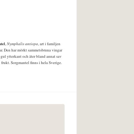
tel
,
Nymphalis antiopa
, art i familjen
lar. Den har mörkt sammetsbruna vingar
 gul ytterkant och äter bland annat sav
 frukt. Sorgmantel finns i hela Sverige.