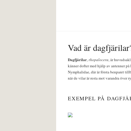
Vad är dagfjärilar
Dagfjärilar
,
rhopalocera
, är huvudsakl
känner dofter med hjälp av antenner på 
Nymphalidae, där är första benparet till
när de vilar är resta mot varandra över r
EXEMPEL PÅ DAGFJÄ