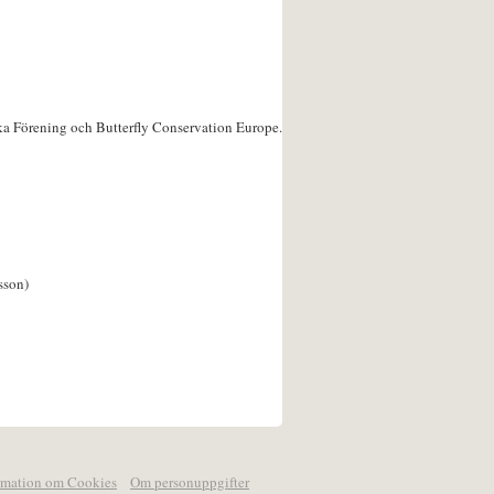
ka Förening och Butterfly Conservation Europe.
sson)
rmation om Cookies
Om personuppgifter