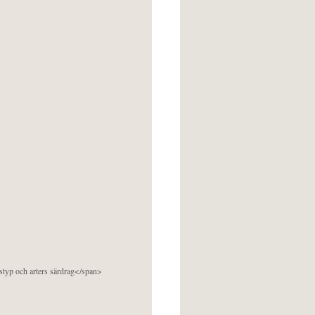
pstyp och arters särdrag</span>