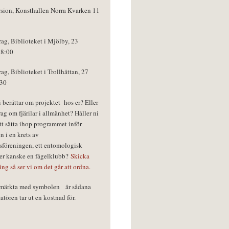
rsion, Konsthallen Norra Kvarken 11
rag, Biblioteket i Mjölby, 23
18:00
rag, Biblioteket i Trollhättan, 27
:30
vi berättar om projektet hos er? Eller
rag om fjärilar i allmänhet? Håller ni
tt sätta ihop programmet inför
n i en krets av
föreningen, ett entomologisk
ler kanske en fågelklubb?
Skicka
ring så ser vi om det går att ordna.
r märkta med symbolen
är sådana
tören tar ut en kostnad för.