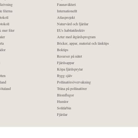
krivning
Faunaväkteri
e filerna
Internationellt
tokoll
Atlasprojekt
tokoll
Naturvård och fjärilar
 mer filer
EUs habitatdirektiv
aler
Arter med åtgärdsprogram
rta
Böcker, appar, material och länktips
idor
Boktips
Resurser på nätet
d
Fjärilsappar
Köpa fjärilsprylar
tten
Bygg själv
land
Pollinatörsövervakning
ötaland
Träna på pollinatörer
Blomflugor
Humlor
Solitärbin
Fjärilar