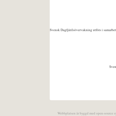
Svensk Dagfjärilsövervakning utförs i samarbe
Sven
Webbplatsen är byggd med open-source 