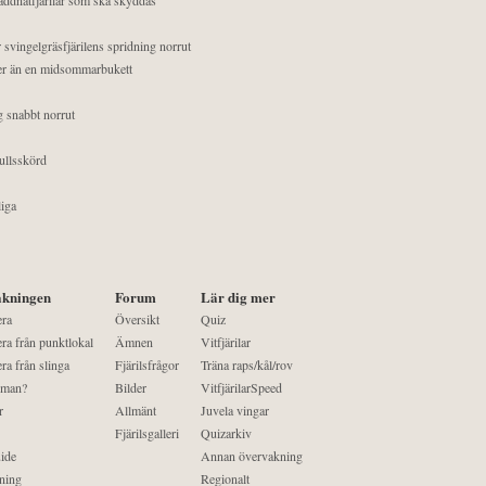
 svingelgräsfjärilens spridning norrut
mer än en midsommarbukett
g snabbt norrut
ullsskörd
liga
kningen
Forum
Lär dig mer
era
Översikt
Quiz
ra från punktlokal
Ämnen
Vitfjärilar
ra från slinga
Fjärilsfrågor
Träna raps/kål/rov
 man?
Bilder
VitfjärilarSpeed
r
Allmänt
Juvela vingar
Fjärilsgalleri
Quizarkiv
ide
Annan övervakning
ning
Regionalt