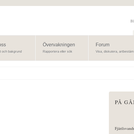
B
Sök
oss
Övervakningen
Forum
t och bakgrund
Rapportera eller sök
Visa, diskutera, artbestäm
PÅ G
Fjärilsvand