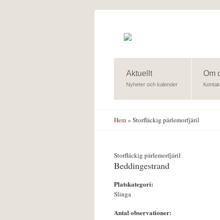
Hoppa till huvudinnehåll
Aktuellt
Om 
Nyheter och kalender
Kontak
Hem
» Storfläckig pärlemorfjäril
Storfläckig pärlemorfjäril
Beddingestrand
Platskategori:
Slinga
Antal observationer: