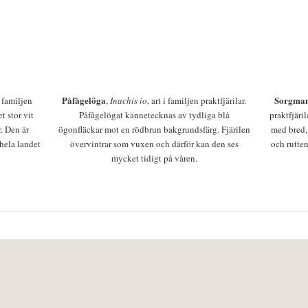
Påfågelöga
Sorgman
 i familjen
,
Inachis io
, art i familjen praktfjärilar.
t stor vit
Påfågelögat kännetecknas av tydliga blå
praktfjäri
r. Den är
ögonfläckar mot en rödbrun bakgrundsfärg. Fjärilen
med bred,
 hela landet
övervintrar som vuxen och därför kan den ses
och rutten
mycket tidigt på våren.