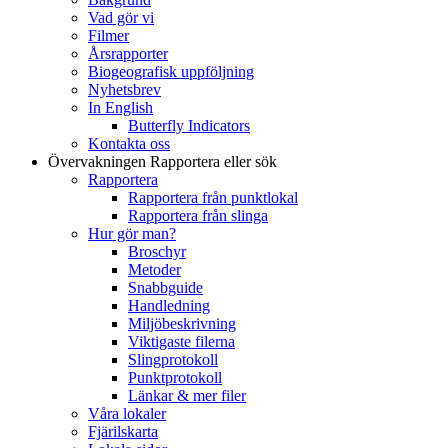
Vad gör vi
Filmer
Årsrapporter
Biogeografisk uppföljning
Nyhetsbrev
In English
Butterfly Indicators
Kontakta oss
Övervakningen
Rapportera eller sök
Rapportera
Rapportera från punktlokal
Rapportera från slinga
Hur gör man?
Broschyr
Metoder
Snabbguide
Handledning
Miljöbeskrivning
Viktigaste filerna
Slingprotokoll
Punktprotokoll
Länkar & mer filer
Våra lokaler
Fjärilskarta