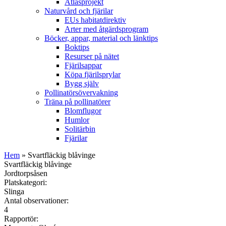
Atlasprojekt
Naturvård och fjärilar
EUs habitatdirektiv
Arter med åtgärdsprogram
Böcker, appar, material och länktips
Boktips
Resurser på nätet
Fjärilsappar
Köpa fjärilsprylar
Bygg själv
Pollinatörsövervakning
Träna på pollinatörer
Blomflugor
Humlor
Solitärbin
Fjärilar
Hem
» Svartfläckig blåvinge
Svartfläckig blåvinge
Jordtorpsåsen
Platskategori:
Slinga
Antal observationer:
4
Rapportör: