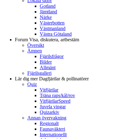
Lokala sidor
Gotland
Jämtland
Närke
Västerbotten
Västmanland
Västra Götaland
Forum
Visa, diskutera, artbestäm
Översikt
Ämnen
Fjärilsfrågor
Bilder
Allmänt
Fjärilsgalleri
Lär dig mer
Dagfjärilar & pollinatörer
Quiz
Vitfjärilar
Träna raps/kål/rov
VitfjärilarSpeed
Juvela vingar
Quizarkiv
Annan övervakning
Regionalt
Faunaväkteri
Internationellt