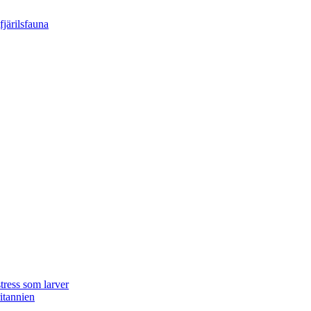
tress som larver
ritannien