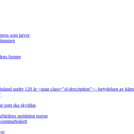
tress som larver
ritannien
ilens former
 Finland under 120 år <span class="sf-description">– betydelsen av klim
r
lar som ska skyddas
fjärilens spridning norrut
idsommarbukett
rut