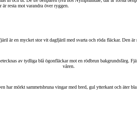
as in och ut. De tre benparen (två hos Nymphalidae, där är första benpa
ar är resta mot varandra över ryggen.
lofjäril är en mycket stor vit dagfjäril med svarta och röda fläckar. Den 
kännetecknas av tydliga blå ögonfläckar mot en rödbrun bakgrundsfärg. Fj
våren.
r. Den har mörkt sammetsbruna vingar med bred, gul ytterkant och äter bla