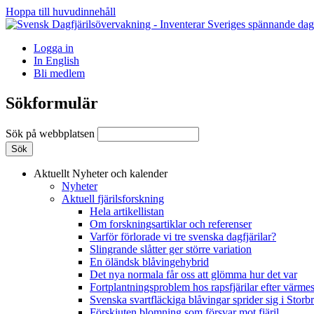
Hoppa till huvudinnehåll
Logga in
In English
Bli medlem
Sökformulär
Sök på webbplatsen
Aktuellt
Nyheter och kalender
Nyheter
Aktuell fjärilsforskning
Hela artikellistan
Om forskningsartiklar och referenser
Varför förlorade vi tre svenska dagfjärilar?
Slingrande slåtter ger större variation
En öländsk blåvingehybrid
Det nya normala får oss att glömma hur det var
Fortplantningsproblem hos rapsfjärilar efter värmes
Svenska svartfläckiga blåvingar sprider sig i Storb
Förskjuten blomning som försvar mot fjäril