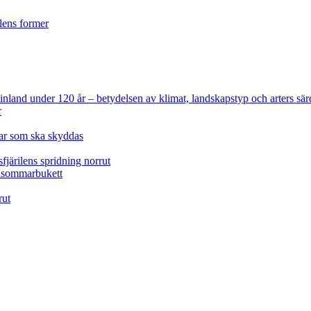
ilens former
 Finland under 120 år
– betydelsen av klimat, landskapstyp och arters sär
r
lar som ska skyddas
fjärilens spridning norrut
idsommarbukett
rut