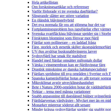
Hela artikellistan
Om forskningsartiklar och referenser
Varför förlorade vi tre svenska dagfjärilar?
Slingrande slåtter ger större variation
En öländsk blåvingehybrid
Det nya normala får oss att glömma hur det var
Fortplantningsproblem hos rapsfjärilar efter värmes
Svenska svartfläckiga blåvingar sprider sig i Storb
Förskjuten blomning som försvar mot fjäril
Fjärilar som pollinerare – en laddad fråga
Färg, storlek och genetik skiljer skogspärlemorfjär
UV-ljus avslöjar busksnabbvingens larver
Sydrovfjäril har smak för stadslivet
Handel med fjärilar omsätter miljontals dollar
Vätska i vingmembran kan ge fjärilsvingar färg
Drastisk minskning av danska habitatspecialister
Fjärilars spridning till nya områden i Sverige och
Spanska kamgräsfjärilar hotas av allt torrare somra
Mikroklimat avgör utvecklingshastighet
Bete i Natura 2000-områden hotar de väddnätfjäri
Nektar – tema med många variationer
Snabb anpassning till dagslängd hjälper svingelgräs
Fjärilslarvernas värdväxter– Mycket mer än en m
Monarker migrerar söderut allt senare
Mindre kräsna sydrovfjärilar sprider sig snabbt nor