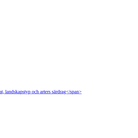
at, landskapstyp och arters särdrag</span>