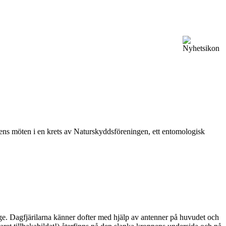
vårens möten i en krets av Naturskyddsföreningen, ett entomologisk
ge. Dagfjärilarna känner dofter med hjälp av antenner på huvudet och