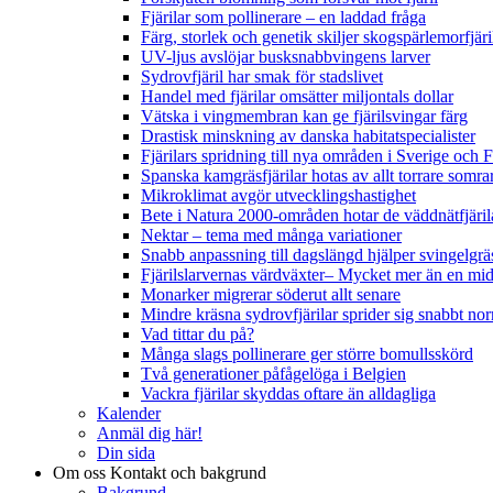
Fjärilar som pollinerare – en laddad fråga
Färg, storlek och genetik skiljer skogspärlemorfjär
UV-ljus avslöjar busksnabbvingens larver
Sydrovfjäril har smak för stadslivet
Handel med fjärilar omsätter miljontals dollar
Vätska i vingmembran kan ge fjärilsvingar färg
Drastisk minskning av danska habitatspecialister
Fjärilars spridning till nya områden i Sverige och
Spanska kamgräsfjärilar hotas av allt torrare somra
Mikroklimat avgör utvecklingshastighet
Bete i Natura 2000-områden hotar de väddnätfjäri
Nektar – tema med många variationer
Snabb anpassning till dagslängd hjälper svingelgräs
Fjärilslarvernas värdväxter– Mycket mer än en m
Monarker migrerar söderut allt senare
Mindre kräsna sydrovfjärilar sprider sig snabbt nor
Vad tittar du på?
Många slags pollinerare ger större bomullsskörd
Två generationer påfågelöga i Belgien
Vackra fjärilar skyddas oftare än alldagliga
Kalender
Anmäl dig här!
Din sida
Om oss
Kontakt och bakgrund
Bakgrund