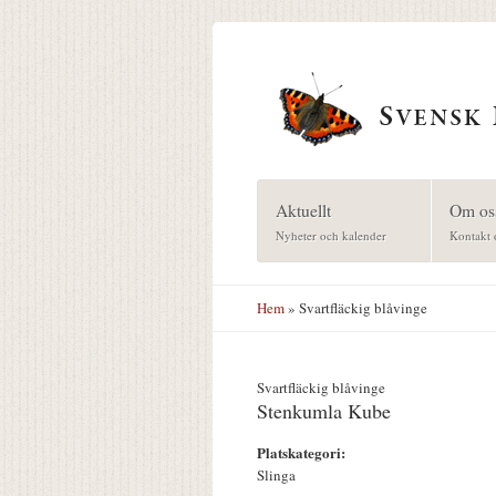
Hoppa till huvudinnehåll
Aktuellt
Om os
Nyheter och kalender
Kontakt 
Hem
» Svartfläckig blåvinge
Svartfläckig blåvinge
Stenkumla Kube
Platskategori:
Slinga