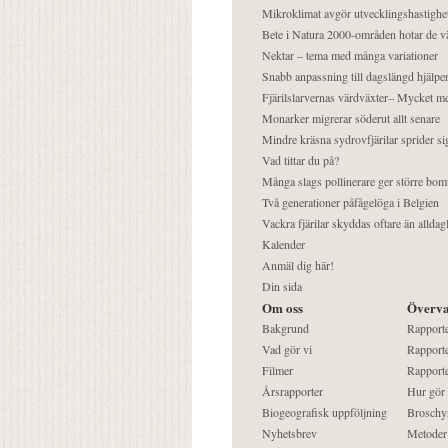
Mikroklimat avgör utvecklingshastighe
Bete i Natura 2000-områden hotar de v
Nektar – tema med många variationer
Snabb anpassning till dagslängd hjälper
Fjärilslarvernas värdväxter– Mycket 
Monarker migrerar söderut allt senare
Mindre kräsna sydrovfjärilar sprider si
Vad tittar du på?
Många slags pollinerare ger större bom
Två generationer påfågelöga i Belgien
Vackra fjärilar skyddas oftare än alldag
Kalender
Anmäl dig här!
Din sida
Om oss
Överva
Bakgrund
Rapport
Vad gör vi
Rapporte
Filmer
Rapporte
Årsrapporter
Hur gör
Biogeografisk uppföljning
Broschy
Nyhetsbrev
Metoder