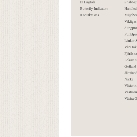
In English
Snabbgu
Butterfly Indicators
Handled
Kontakta oss
Miljöbes
Viktigast
Slingpro
Punktpro
Länkar &
Våra lok
Fjärilska
Lokala s
Gotland
Jämtlan
Närke
Västerbo
Västman
Västra G