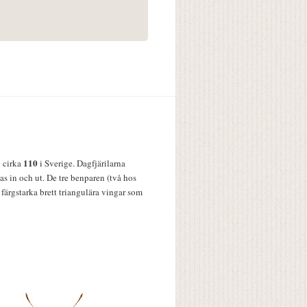
110
v cirka
i Sverige. Dagfjärilarna
s in och ut. De tre benparen (två hos
färgstarka brett triangulära vingar som