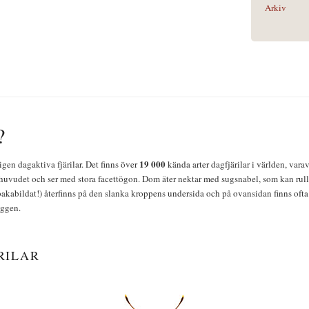
Arkiv
?
19 000
igen dagaktiva fjärilar. Det finns över
kända arter dagfjärilar i världen, vara
huvudet och ser med stora facettögon. Dom äter nektar med sugsnabel, som kan rulla
bakabildat!) återfinns på den slanka kroppens undersida och på ovansidan finns ofta 
yggen.
RILAR