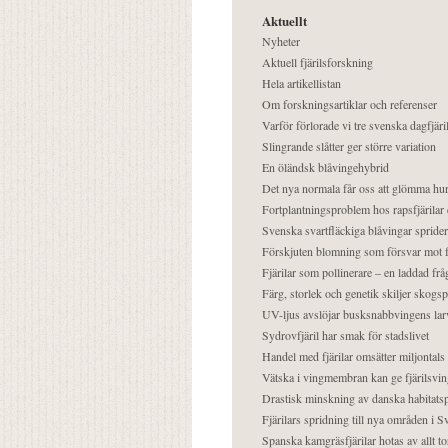
Aktuellt
Nyheter
Aktuell fjärilsforskning
Hela artikellistan
Om forskningsartiklar och referenser
Varför förlorade vi tre svenska dagfjäri
Slingrande slåtter ger större variation
En öländsk blåvingehybrid
Det nya normala får oss att glömma hur
Fortplantningsproblem hos rapsfjärilar 
Svenska svartfläckiga blåvingar sprider 
Förskjuten blomning som försvar mot fj
Fjärilar som pollinerare – en laddad frå
Färg, storlek och genetik skiljer skogs
UV-ljus avslöjar busksnabbvingens lar
Sydrovfjäril har smak för stadslivet
Handel med fjärilar omsätter miljontals 
Vätska i vingmembran kan ge fjärilsvin
Drastisk minskning av danska habitatsp
Fjärilars spridning till nya områden i
Spanska kamgräsfjärilar hotas av allt t