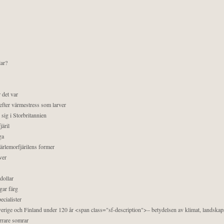
lar?
 det var
efter värmestress som larver
sig i Storbritannien
äril
ga
pärlemorfjärilens former
ver
dollar
gar färg
ecialister
 Sverige och Finland under 120 år <span class="sf-description">– betydelsen av klimat, landska
orrare somrar