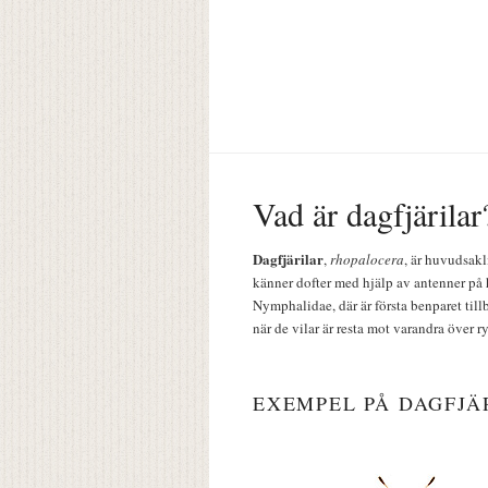
Vad är dagfjärilar
Dagfjärilar
,
rhopalocera
, är huvudsakl
känner dofter med hjälp av antenner på 
Nymphalidae, där är första benparet till
när de vilar är resta mot varandra över r
EXEMPEL PÅ DAGFJÄ