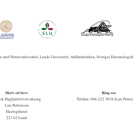
te med Naturvårdsverket, Lunds Universitet, ArtDatabanken, Sveriges Entomologis
Skriv ett brev
Ring oss
sk Dagfjärilsövervakning
Telefon: 046-222 3818 (Lars Petter
Lars Pettersson
Ekologihuset
223 62 Lund