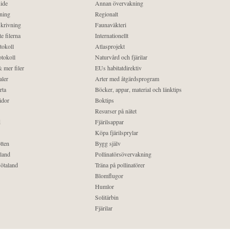
ide
Annan övervakning
ning
Regionalt
krivning
Faunaväkteri
e filerna
Internationellt
tokoll
Atlasprojekt
tokoll
Naturvård och fjärilar
 mer filer
EUs habitatdirektiv
aler
Arter med åtgärdsprogram
rta
Böcker, appar, material och länktips
idor
Boktips
Resurser på nätet
d
Fjärilsappar
Köpa fjärilsprylar
tten
Bygg själv
land
Pollinatörsövervakning
ötaland
Träna på pollinatörer
Blomflugor
Humlor
Solitärbin
Fjärilar