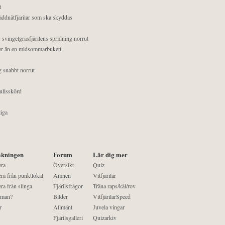
t
äddnätfjärilar som ska skyddas
 svingelgräsfjärilens spridning norrut
mer än en midsommarbukett
g snabbt norrut
ullsskörd
liga
kningen
Forum
Lär dig mer
era
Översikt
Quiz
ra från punktlokal
Ämnen
Vitfjärilar
ra från slinga
Fjärilsfrågor
Träna raps/kål/rov
 man?
Bilder
VitfjärilarSpeed
r
Allmänt
Juvela vingar
Fjärilsgalleri
Quizarkiv