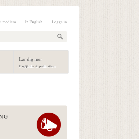
li medlem
In English
Logga in
formulär
Lär dig mer
Dagfjärilar & pollinatörer
ÅNG