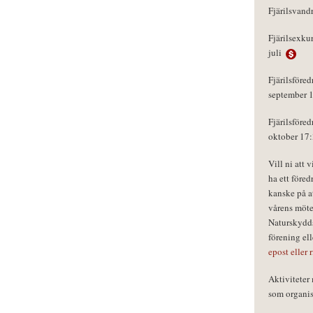
Fjärilsvand
Fjärilsexku
juli
Fjärilsföred
september 
Fjärilsföred
oktober 17
Vill ni att 
ha ett föred
kanske på a
vårens möte
Naturskydds
förening el
epost eller 
Aktivitete
som organisa