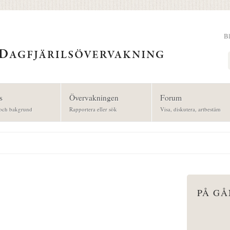
B
Sök
s
Övervakningen
Forum
och bakgrund
Rapportera eller sök
Visa, diskutera, artbestäm
PÅ G