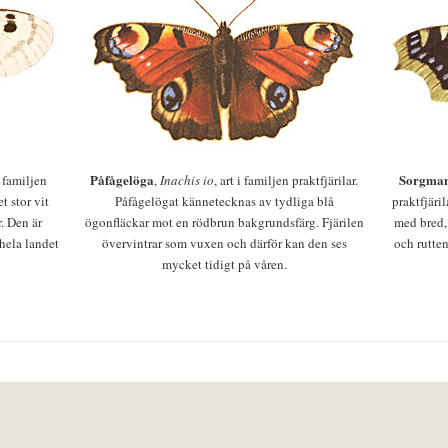
Påfågelöga
Sorgman
 i familjen
,
Inachis io
, art i familjen praktfjärilar.
t stor vit
Påfågelögat kännetecknas av tydliga blå
praktfjäri
r. Den är
ögonfläckar mot en rödbrun bakgrundsfärg. Fjärilen
med bred,
 hela landet
övervintrar som vuxen och därför kan den ses
och rutten
mycket tidigt på våren.