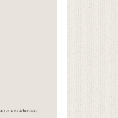
pstyp och arters särdrag</span>