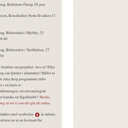
ring, Kulturens Östarp 28 juni
rsion, Konsthallen Norra Kvarken 11
rag, Biblioteket i Mjölby, 23
18:00
rag, Biblioteket i Trollhättan, 27
:30
vi berättar om projektet hos er? Eller
rag om fjärilar i allmänhet? Håller ni
tt sätta ihop programmet inför
n i en krets av
föreningen, ett entomologisk
ler kanske en fågelklubb?
Skicka
ring så ser vi om det går att ordna.
r märkta med symbolen
är sådana
tören tar ut en kostnad för.