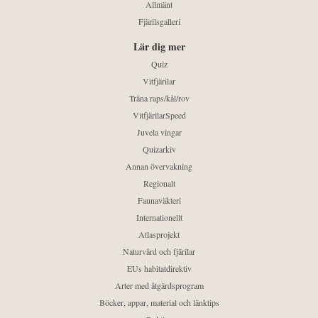
Allmänt
Fjärilsgalleri
Lär dig mer
Quiz
Vitfjärilar
Träna raps/kål/rov
VitfjärilarSpeed
Juvela vingar
Quizarkiv
Annan övervakning
Regionalt
Faunaväkteri
Internationellt
Atlasprojekt
Naturvård och fjärilar
EUs habitatdirektiv
Arter med åtgärdsprogram
Böcker, appar, material och länktips