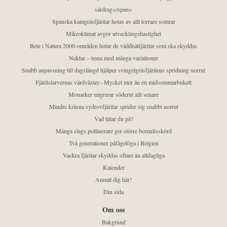
särdrag</span>
Spanska kamgräsfjärilar hotas av allt torrare somrar
Mikroklimat avgör utvecklingshastighet
Bete i Natura 2000-områden hotar de väddnätfjärilar som ska skyddas
Nektar – tema med många variationer
Snabb anpassning till dagslängd hjälper svingelgräsfjärilens spridning norrut
Fjärilslarvernas värdväxter– Mycket mer än en midsommarbukett
Monarker migrerar söderut allt senare
Mindre kräsna sydrovfjärilar sprider sig snabbt norrut
Vad tittar du på?
Många slags pollinerare ger större bomullsskörd
Två generationer påfågelöga i Belgien
Vackra fjärilar skyddas oftare än alldagliga
Kalender
Anmäl dig här!
Din sida
Om oss
Bakgrund