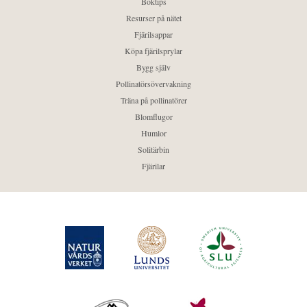
Boktips
Resurser på nätet
Fjärilsappar
Köpa fjärilsprylar
Bygg själv
Pollinatörsövervakning
Träna på pollinatörer
Blomflugor
Humlor
Solitärbin
Fjärilar