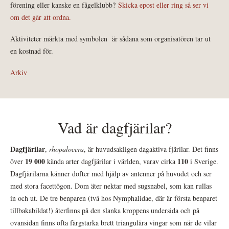
förening eller kanske en fågelklubb?
Skicka epost eller ring så ser vi
om det går att ordna.
Aktiviteter märkta med symbolen
är sådana som organisatören tar ut
en kostnad för.
Arkiv
Vad är dagfjärilar?
Dagfjärilar
,
rhopalocera
, är huvudsakligen dagaktiva fjärilar. Det finns
19 000
110
över
kända arter dagfjärilar i världen, varav cirka
i Sverige.
Dagfjärilarna känner dofter med hjälp av antenner på huvudet och ser
med stora facettögon. Dom äter nektar med sugsnabel, som kan rullas
in och ut. De tre benparen (två hos Nymphalidae, där är första benparet
tillbakabildat!) återfinns på den slanka kroppens undersida och på
ovansidan finns ofta färgstarka brett triangulära vingar som när de vilar