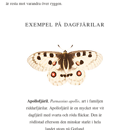
är resta mot varandra över ryggen.
EXEMPEL PÅ DAGFJÄRILAR
Apollofjäril
,
Parnassius apollo
, art i familjen
riddarfjärilar. Apollofjäril är en mycket stor vit
dagfjäril med svarta och röda fläckar. Den är
rödlistad eftersom den minskar starkt i hela
landet utom på Gotland.