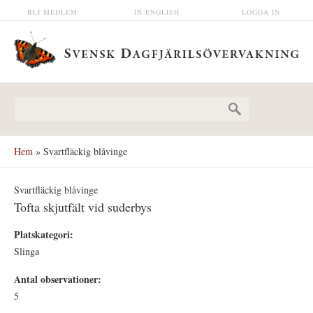
Hoppa till huvudinnehåll
BLI MEDLEM
IN ENGLISH
LOGGA IN
Sökformulär
Hem
» Svartfläckig blåvinge
Svartfläckig blåvinge
Tofta skjutfält vid suderbys
Platskategori:
Slinga
Antal observationer:
5