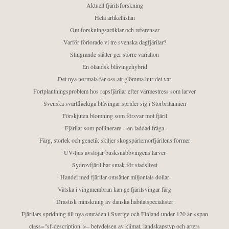
Aktuell fjärilsforskning
Hela artikellistan
Om forskningsartiklar och referenser
Varför förlorade vi tre svenska dagfjärilar?
Slingrande slåtter ger större variation
En öländsk blåvingehybrid
Det nya normala får oss att glömma hur det var
Fortplantningsproblem hos rapsfjärilar efter värmestress som larver
Svenska svartfläckiga blåvingar sprider sig i Storbritannien
Förskjuten blomning som försvar mot fjäril
Fjärilar som pollinerare – en laddad fråga
Färg, storlek och genetik skiljer skogspärlemorfjärilens former
UV-ljus avslöjar busksnabbvingens larver
Sydrovfjäril har smak för stadslivet
Handel med fjärilar omsätter miljontals dollar
Vätska i vingmembran kan ge fjärilsvingar färg
Drastisk minskning av danska habitatspecialister
Fjärilars spridning till nya områden i Sverige och Finland under 120 år <span
class="sf-description">– betydelsen av klimat, landskapstyp och arters