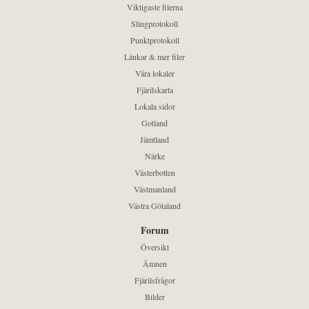
Viktigaste filerna
Slingprotokoll
Punktprotokoll
Länkar & mer filer
Våra lokaler
Fjärilskarta
Lokala sidor
Gotland
Jämtland
Närke
Västerbotten
Västmanland
Västra Götaland
Forum
Översikt
Ämnen
Fjärilsfrågor
Bilder