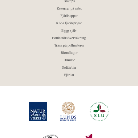
Boktips
Resurser på nätet
Fjärilsappar
Köpa fjärilsprylar
Bygg själv
Pollinatörsövervakning
Träna på pollinatörer
Blomflugor
Humlor
Solitärbin
Fjärilar