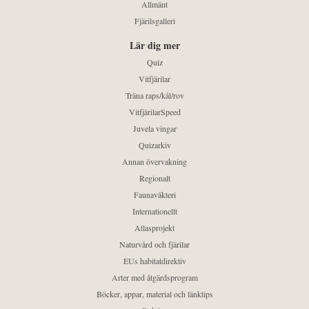
Allmänt
Fjärilsgalleri
Lär dig mer
Quiz
Vitfjärilar
Träna raps/kål/rov
VitfjärilarSpeed
Juvela vingar
Quizarkiv
Annan övervakning
Regionalt
Faunaväkteri
Internationellt
Atlasprojekt
Naturvård och fjärilar
EUs habitatdirektiv
Arter med åtgärdsprogram
Böcker, appar, material och länktips