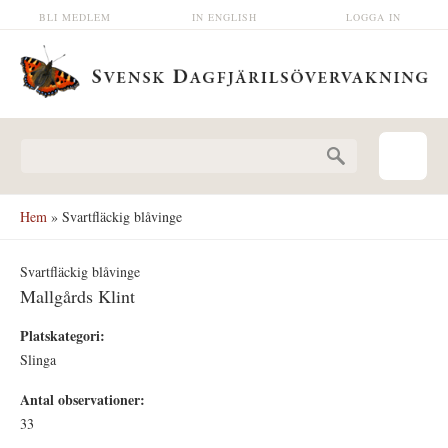
Hoppa till huvudinnehåll
BLI MEDLEM
IN ENGLISH
LOGGA IN
Sökformulär
Hem
» Svartfläckig blåvinge
Svartfläckig blåvinge
Mallgårds Klint
Platskategori:
Slinga
Antal observationer:
33