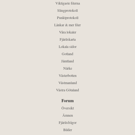
Viktigaste filerna
Slingprotokoll
Punktprotokoll
Länkar & mer filer
Våra lokaler
Fjärilskarta
Lokala sidor
Gotland
Jämtland
Närke
Västerbotten
Västmanland
Västra Götaland
Forum
Översikt
Ämnen
Fjärilsfrågor
Bilder