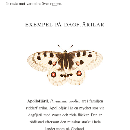
är resta mot varandra över ryggen.
EXEMPEL PÅ DAGFJÄRILAR
Apollofjäril
,
Parnassius apollo
, art i familjen
riddarfjärilar. Apollofjäril är en mycket stor vit
dagfjäril med svarta och röda fläckar. Den är
rödlistad eftersom den minskar starkt i hela
landet utom på Gotland.