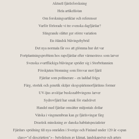
Aktuell fjärilsforskning
Hela artikellistan
Om forskningsartiklar och referenser
Varför förlorade vi tre svenska dagfjärilar?
Slingrande slåtter ger större variation
En öländsk blåvingehybrid
Det nya normala får oss att glömma hur det var
Fortplantningsproblem hos rapsfjärilar efter värmestress som larver
Svenska svartfläckiga blåvingar sprider sig i Storbritannien
Förskjuten blomning som försvar mot fjäril
Fjärilar som pollinerare – en laddad fråga
Färg, storlek och genetik skiljer skogspärlemorfjärilens former
UV-ljus avslöjar busksnabbvingens larver
Sydrovfjäril har smak för stadslivet
Handel med fjärilar omsätter miljontals dollar
Vätska i vingmembran kan ge fjärilsvingar färg
Drastisk minskning av danska habitatspecialister
Fjärilars spridning till nya områden i Sverige och Finland under 120 år <span
class="sf-description">– betydelsen av klimat, landskapstyp och arters