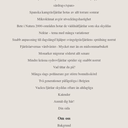
särdrag</span>
Spanska kamgräsfjärilar hotas av allt torrare somrar
Mikroklimat avgör utvecklingshastighet
Bete i Natura 2000-områden hotar de väddnätfjärilar som ska skyddas
Nektar – tema med många variationer
Snabb anpassning till dagslängd hjälper svingelgräsfjärilens spridning norrut
Fjärilslarvernas värdväxter– Mycket mer än en midsommarbukett
Monarker migrerar söderut allt senare
Mindre kräsna sydrovfjärilar sprider sig snabbt norrut
Vad tittar du på?
Många slags pollinerare ger större bomullsskörd
Två generationer påfågelöga i Belgien
Vackra fjärilar skyddas oftare än alldagliga
Kalender
Anmäl dig här!
Din sida
Om oss
Bakgrund