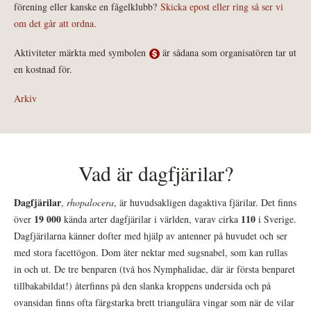
förening eller kanske en fågelklubb?
Skicka epost eller ring så ser vi
om det går att ordna.
Aktiviteter märkta med symbolen
är sådana som organisatören tar ut
en kostnad för.
Arkiv
Vad är dagfjärilar?
Dagfjärilar
,
rhopalocera
, är huvudsakligen dagaktiva fjärilar. Det finns
19 000
110
över
kända arter dagfjärilar i världen, varav cirka
i Sverige.
Dagfjärilarna känner dofter med hjälp av antenner på huvudet och ser
med stora facettögon. Dom äter nektar med sugsnabel, som kan rullas
in och ut. De tre benparen (två hos Nymphalidae, där är första benparet
tillbakabildat!) återfinns på den slanka kroppens undersida och på
ovansidan finns ofta färgstarka brett triangulära vingar som när de vilar