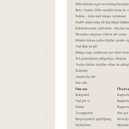
Mikroklimat avgör utvecklingshastighe
Bete i Natura 2000-områden hotar de v
Nektar – tema med många variationer
Snabb anpassning till dagslängd hjälper
Fjärilslarvernas värdväxter– Mycket 
Monarker migrerar söderut allt senare
Mindre kräsna sydrovfjärilar sprider si
Vad tittar du på?
Många slags pollinerare ger större bom
Två generationer påfågelöga i Belgien
Vackra fjärilar skyddas oftare än alldag
Kalender
Anmäl dig här!
Din sida
Om oss
Överva
Bakgrund
Rapport
Vad gör vi
Rapporte
Filmer
Rapporte
Årsrapporter
Hur gör
Biogeografisk uppföljning
Broschy
Nyhetsbrev
Metoder