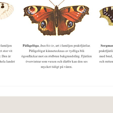
Påfågelöga
Sorgman
 i familjen
,
Inachis io
, art i familjen praktfjärilar.
t stor vit
Påfågelögat kännetecknas av tydliga blå
praktfjäri
r. Den är
ögonfläckar mot en rödbrun bakgrundsfärg. Fjärilen
med bred,
 hela landet
övervintrar som vuxen och därför kan den ses
och rutten
mycket tidigt på våren.