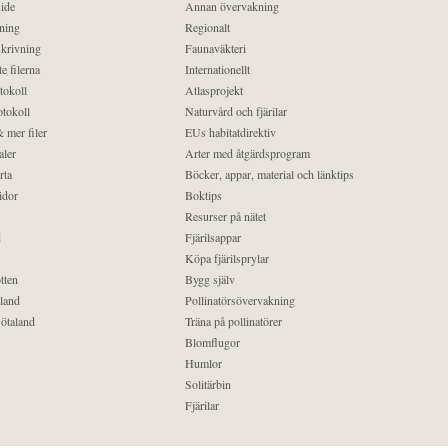
ide
Annan övervakning
ning
Regionalt
krivning
Faunaväkteri
e filerna
Internationellt
tokoll
Atlasprojekt
tokoll
Naturvård och fjärilar
 mer filer
EUs habitatdirektiv
aler
Arter med åtgärdsprogram
rta
Böcker, appar, material och länktips
idor
Boktips
Resurser på nätet
d
Fjärilsappar
Köpa fjärilsprylar
tten
Bygg själv
land
Pollinatörsövervakning
ötaland
Träna på pollinatörer
Blomflugor
Humlor
Solitärbin
Fjärilar