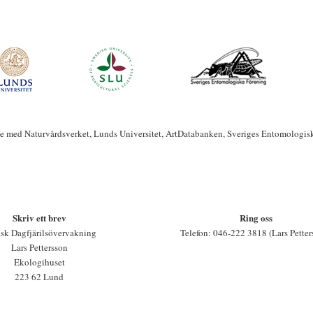
te med Naturvårdsverket, Lunds Universitet, ArtDatabanken, Sveriges Entomologis
Skriv ett brev
Ring oss
sk Dagfjärilsövervakning
Telefon: 046-222 3818 (Lars Petter
Lars Pettersson
Ekologihuset
223 62 Lund