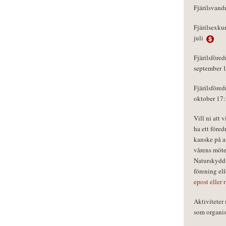
Fjärilsvand
Fjärilsexku
juli
Fjärilsföred
september 
Fjärilsföred
oktober 17
Vill ni att 
ha ett föred
kanske på a
vårens möte
Naturskydds
förening el
epost eller 
Aktivitete
som organisa