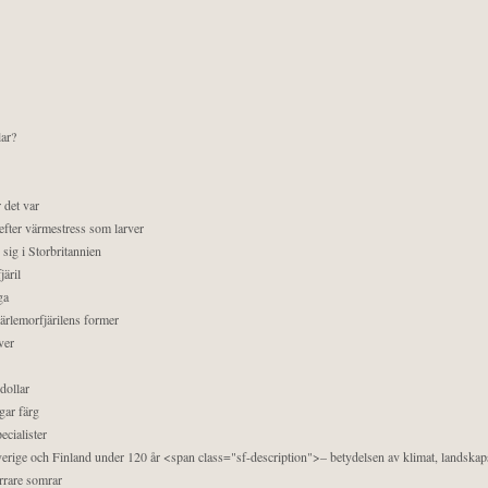
lar?
 det var
efter värmestress som larver
sig i Storbritannien
äril
ga
pärlemorfjärilens former
ver
dollar
gar färg
ecialister
 Sverige och Finland under 120 år <span class="sf-description">– betydelsen av klimat, landska
orrare somrar