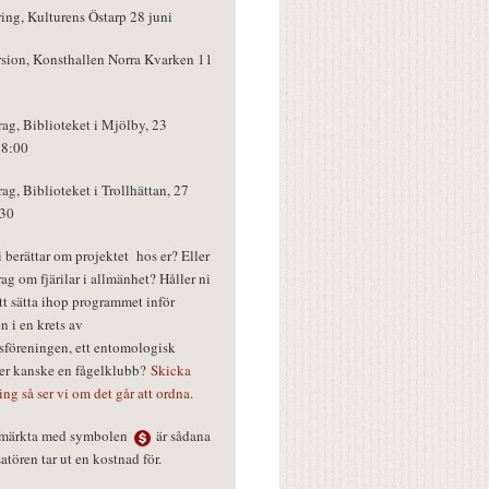
ring, Kulturens Östarp 28 juni
rsion, Konsthallen Norra Kvarken 11
rag, Biblioteket i Mjölby, 23
18:00
rag, Biblioteket i Trollhättan, 27
:30
vi berättar om projektet hos er? Eller
rag om fjärilar i allmänhet? Håller ni
tt sätta ihop programmet inför
n i en krets av
föreningen, ett entomologisk
ler kanske en fågelklubb?
Skicka
ring så ser vi om det går att ordna.
r märkta med symbolen
är sådana
tören tar ut en kostnad för.