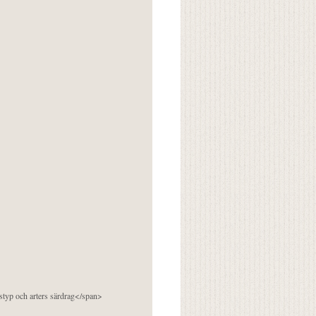
pstyp och arters särdrag</span>