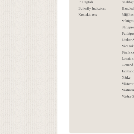
In English
Snabbgu
Butterfly Indicators
Handled
Kontakta oss
Miljöbes
Viktigast
Slingpro
Punktpro
Länkar &
Våra lok
Fjärilska
Lokala s
Gotland
Jämtlan
Närke
Västerbo
Västman
Västra G