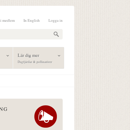
li medlem
In English
Logga in
formulär
Lär dig mer
Dagfjärilar & pollinatörer
ÅNG