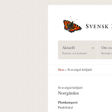
Hoppa till huvudinnehåll
Aktuellt
Om os
Nyheter och kalender
Kontakt 
Hem
» Svavelgul höfjäril
Svavelgul höfjäril
Norrgården
Platskategori:
Punktlokal