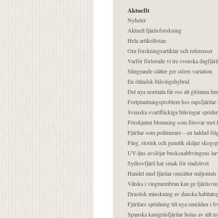
Aktuellt
Nyheter
Aktuell fjärilsforskning
Hela artikellistan
Om forskningsartiklar och referenser
Varför förlorade vi tre svenska dagfjäri
Slingrande slåtter ger större variation
En öländsk blåvingehybrid
Det nya normala får oss att glömma hur
Fortplantningsproblem hos rapsfjärilar 
Svenska svartfläckiga blåvingar sprider 
Förskjuten blomning som försvar mot fj
Fjärilar som pollinerare – en laddad frå
Färg, storlek och genetik skiljer skogs
UV-ljus avslöjar busksnabbvingens lar
Sydrovfjäril har smak för stadslivet
Handel med fjärilar omsätter miljontals 
Vätska i vingmembran kan ge fjärilsvin
Drastisk minskning av danska habitatsp
Fjärilars spridning till nya områden i
Spanska kamgräsfjärilar hotas av allt t