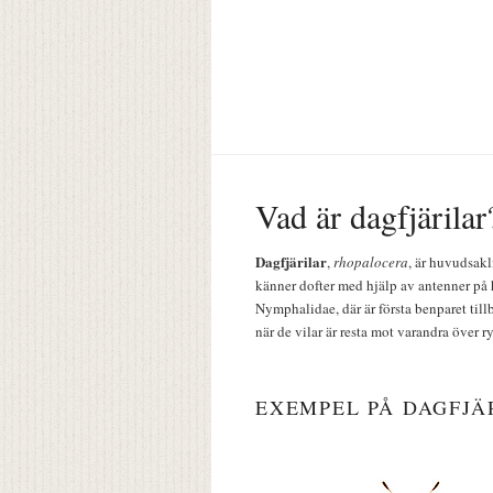
Vad är dagfjärilar
Dagfjärilar
,
rhopalocera
, är huvudsakl
känner dofter med hjälp av antenner på 
Nymphalidae, där är första benparet till
när de vilar är resta mot varandra över r
EXEMPEL PÅ DAGFJÄ