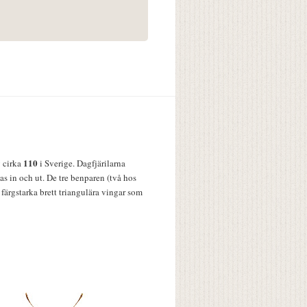
110
v cirka
i Sverige. Dagfjärilarna
s in och ut. De tre benparen (två hos
färgstarka brett triangulära vingar som