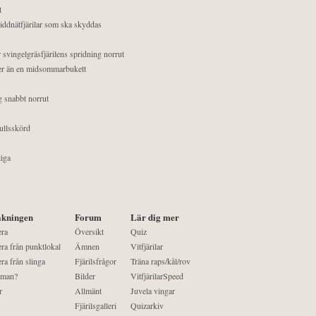
t
äddnätfjärilar som ska skyddas
 svingelgräsfjärilens spridning norrut
mer än en midsommarbukett
g snabbt norrut
ullsskörd
liga
kningen
Forum
Lär dig mer
era
Översikt
Quiz
ra från punktlokal
Ämnen
Vitfjärilar
ra från slinga
Fjärilsfrågor
Träna raps/kål/rov
 man?
Bilder
VitfjärilarSpeed
r
Allmänt
Juvela vingar
Fjärilsgalleri
Quizarkiv