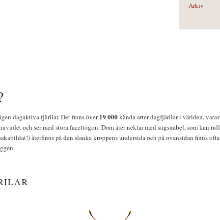
Arkiv
?
19 000
igen dagaktiva fjärilar. Det finns över
kända arter dagfjärilar i världen, vara
huvudet och ser med stora facettögon. Dom äter nektar med sugsnabel, som kan rulla
bakabildat!) återfinns på den slanka kroppens undersida och på ovansidan finns ofta 
yggen.
RILAR