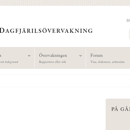
B
Sök
s
Övervakningen
Forum
och bakgrund
Rapportera eller sök
Visa, diskutera, artbestäm
PÅ G