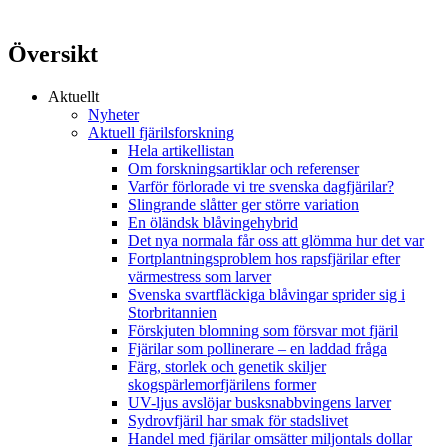
Översikt
Aktuellt
Nyheter
Aktuell fjärilsforskning
Hela artikellistan
Om forskningsartiklar och referenser
Varför förlorade vi tre svenska dagfjärilar?
Slingrande slåtter ger större variation
En öländsk blåvingehybrid
Det nya normala får oss att glömma hur det var
Fortplantningsproblem hos rapsfjärilar efter
värmestress som larver
Svenska svartfläckiga blåvingar sprider sig i
Storbritannien
Förskjuten blomning som försvar mot fjäril
Fjärilar som pollinerare – en laddad fråga
Färg, storlek och genetik skiljer
skogspärlemorfjärilens former
UV-ljus avslöjar busksnabbvingens larver
Sydrovfjäril har smak för stadslivet
Handel med fjärilar omsätter miljontals dollar