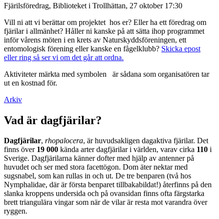
Fjärilsföredrag, Biblioteket i Trollhättan, 27 oktober 17:30
Vill ni att vi berättar om projektet hos er? Eller ha ett föredrag om
fjärilar i allmänhet? Håller ni kanske på att sätta ihop programmet
inför vårens möten i en krets av Naturskyddsföreningen, ett
entomologisk förening eller kanske en fågelklubb?
Skicka epost
eller ring så ser vi om det går att ordna.
Aktiviteter märkta med symbolen
är sådana som organisatören tar
ut en kostnad för.
Arkiv
Vad är dagfjärilar?
Dagfjärilar
,
rhopalocera
, är huvudsakligen dagaktiva fjärilar. Det
finns över
19 000
kända arter dagfjärilar i världen, varav cirka
110
i
Sverige. Dagfjärilarna känner dofter med hjälp av antenner på
huvudet och ser med stora facettögon. Dom äter nektar med
sugsnabel, som kan rullas in och ut. De tre benparen (två hos
Nymphalidae, där är första benparet tillbakabildat!) återfinns på den
slanka kroppens undersida och på ovansidan finns ofta färgstarka
brett triangulära vingar som när de vilar är resta mot varandra över
ryggen.