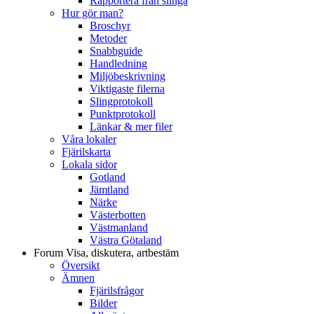
Rapportera från slinga
Hur gör man?
Broschyr
Metoder
Snabbguide
Handledning
Miljöbeskrivning
Viktigaste filerna
Slingprotokoll
Punktprotokoll
Länkar & mer filer
Våra lokaler
Fjärilskarta
Lokala sidor
Gotland
Jämtland
Närke
Västerbotten
Västmanland
Västra Götaland
Forum
Visa, diskutera, artbestäm
Översikt
Ämnen
Fjärilsfrågor
Bilder