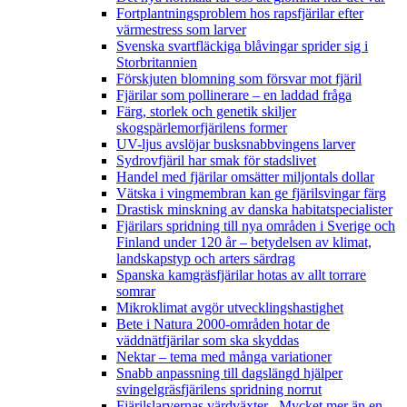
Fortplantningsproblem hos rapsfjärilar efter
värmestress som larver
Svenska svartfläckiga blåvingar sprider sig i
Storbritannien
Förskjuten blomning som försvar mot fjäril
Fjärilar som pollinerare – en laddad fråga
Färg, storlek och genetik skiljer
skogspärlemorfjärilens former
UV-ljus avslöjar busksnabbvingens larver
Sydrovfjäril har smak för stadslivet
Handel med fjärilar omsätter miljontals dollar
Vätska i vingmembran kan ge fjärilsvingar färg
Drastisk minskning av danska habitatspecialister
Fjärilars spridning till nya områden i Sverige och
Finland under 120 år
– betydelsen av klimat,
landskapstyp och arters särdrag
Spanska kamgräsfjärilar hotas av allt torrare
somrar
Mikroklimat avgör utvecklingshastighet
Bete i Natura 2000-områden hotar de
väddnätfjärilar som ska skyddas
Nektar – tema med många variationer
Snabb anpassning till dagslängd hjälper
svingelgräsfjärilens spridning norrut
Fjärilslarvernas värdväxter– Mycket mer än en