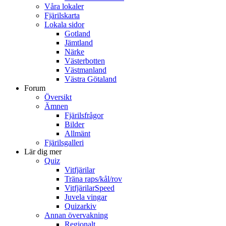
Våra lokaler
Fjärilskarta
Lokala sidor
Gotland
Jämtland
Närke
Västerbotten
Västmanland
Västra Götaland
Forum
Översikt
Ämnen
Fjärilsfrågor
Bilder
Allmänt
Fjärilsgalleri
Lär dig mer
Quiz
Vitfjärilar
Träna raps/kål/rov
VitfjärilarSpeed
Juvela vingar
Quizarkiv
Annan övervakning
Regionalt