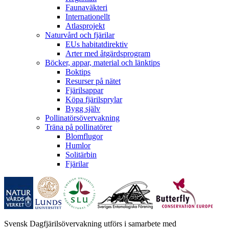
Faunaväkteri
Internationellt
Atlasprojekt
Naturvård och fjärilar
EUs habitatdirektiv
Arter med åtgärdsprogram
Böcker, appar, material och länktips
Boktips
Resurser på nätet
Fjärilsappar
Köpa fjärilsprylar
Bygg själv
Pollinatörsövervakning
Träna på pollinatörer
Blomflugor
Humlor
Solitärbin
Fjärilar
Svensk Dagfjärilsövervakning utförs i samarbete med