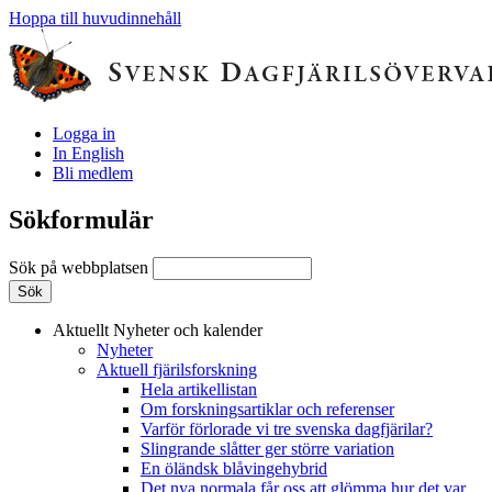
Hoppa till huvudinnehåll
Logga in
In English
Bli medlem
Sökformulär
Sök på webbplatsen
Aktuellt
Nyheter och kalender
Nyheter
Aktuell fjärilsforskning
Hela artikellistan
Om forskningsartiklar och referenser
Varför förlorade vi tre svenska dagfjärilar?
Slingrande slåtter ger större variation
En öländsk blåvingehybrid
Det nya normala får oss att glömma hur det var