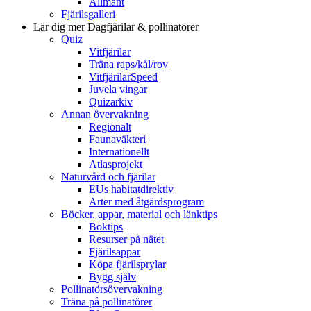
Allmänt
Fjärilsgalleri
Lär dig mer
Dagfjärilar & pollinatörer
Quiz
Vitfjärilar
Träna raps/kål/rov
VitfjärilarSpeed
Juvela vingar
Quizarkiv
Annan övervakning
Regionalt
Faunaväkteri
Internationellt
Atlasprojekt
Naturvård och fjärilar
EUs habitatdirektiv
Arter med åtgärdsprogram
Böcker, appar, material och länktips
Boktips
Resurser på nätet
Fjärilsappar
Köpa fjärilsprylar
Bygg själv
Pollinatörsövervakning
Träna på pollinatörer