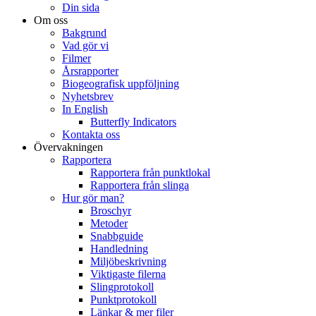
Din sida
Om oss
Bakgrund
Vad gör vi
Filmer
Årsrapporter
Biogeografisk uppföljning
Nyhetsbrev
In English
Butterfly Indicators
Kontakta oss
Övervakningen
Rapportera
Rapportera från punktlokal
Rapportera från slinga
Hur gör man?
Broschyr
Metoder
Snabbguide
Handledning
Miljöbeskrivning
Viktigaste filerna
Slingprotokoll
Punktprotokoll
Länkar & mer filer