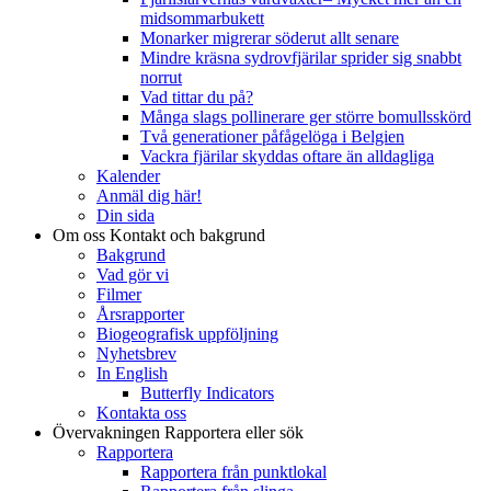
midsommarbukett
Monarker migrerar söderut allt senare
Mindre kräsna sydrovfjärilar sprider sig snabbt
norrut
Vad tittar du på?
Många slags pollinerare ger större bomullsskörd
Två generationer påfågelöga i Belgien
Vackra fjärilar skyddas oftare än alldagliga
Kalender
Anmäl dig här!
Din sida
Om oss
Kontakt och bakgrund
Bakgrund
Vad gör vi
Filmer
Årsrapporter
Biogeografisk uppföljning
Nyhetsbrev
In English
Butterfly Indicators
Kontakta oss
Övervakningen
Rapportera eller sök
Rapportera
Rapportera från punktlokal