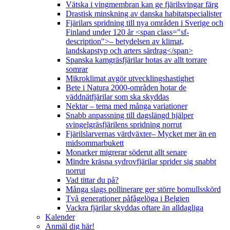
Vätska i vingmembran kan ge fjärilsvingar färg
Drastisk minskning av danska habitatspecialister
Fjärilars spridning till nya områden i Sverige och
Finland under 120 år <span class="sf-
description">– betydelsen av klimat,
landskapstyp och arters särdrag</span>
Spanska kamgräsfjärilar hotas av allt torrare
somrar
Mikroklimat avgör utvecklingshastighet
Bete i Natura 2000-områden hotar de
väddnätfjärilar som ska skyddas
Nektar – tema med många variationer
Snabb anpassning till dagslängd hjälper
svingelgräsfjärilens spridning norrut
Fjärilslarvernas värdväxter– Mycket mer än en
midsommarbukett
Monarker migrerar söderut allt senare
Mindre kräsna sydrovfjärilar sprider sig snabbt
norrut
Vad tittar du på?
Många slags pollinerare ger större bomullsskörd
Två generationer påfågelöga i Belgien
Vackra fjärilar skyddas oftare än alldagliga
Kalender
Anmäl dig här!