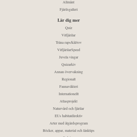
Allmänt
Fjärilsgalleri
Lär dig mer
Quiz
Vitfjärilar
Träna raps/kål/rov
VitfjärilarSpeed
Juvela vingar
Quizarkiv
Annan övervakning
Regionalt
Faunaväkteri
Internationellt
Atlasprojekt
Naturvård och fjärilar
EUs habitatdirektiv
Arter med åtgärdsprogram
Böcker, appar, material och länktips