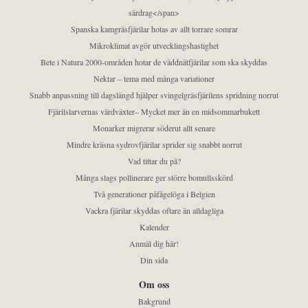
särdrag</span>
Spanska kamgräsfjärilar hotas av allt torrare somrar
Mikroklimat avgör utvecklingshastighet
Bete i Natura 2000-områden hotar de väddnätfjärilar som ska skyddas
Nektar – tema med många variationer
Snabb anpassning till dagslängd hjälper svingelgräsfjärilens spridning norrut
Fjärilslarvernas värdväxter– Mycket mer än en midsommarbukett
Monarker migrerar söderut allt senare
Mindre kräsna sydrovfjärilar sprider sig snabbt norrut
Vad tittar du på?
Många slags pollinerare ger större bomullsskörd
Två generationer påfågelöga i Belgien
Vackra fjärilar skyddas oftare än alldagliga
Kalender
Anmäl dig här!
Din sida
Om oss
Bakgrund