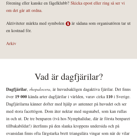
förening eller kanske en fågelklubb?
Skicka epost eller ring så ser vi
om det går att ordna.
Aktiviteter märkta med symbolen
är sådana som organisatören tar ut
en kostnad för.
Arkiv
Vad är dagfjärilar?
Dagfjärilar
,
rhopalocera
, är huvudsakligen dagaktiva fjärilar. Det finns
19 000
110
över
kända arter dagfjärilar i världen, varav cirka
i Sverige.
Dagfjärilarna känner dofter med hjälp av antenner på huvudet och ser
med stora facettögon. Dom äter nektar med sugsnabel, som kan rullas
in och ut. De tre benparen (två hos Nymphalidae, där är första benparet
tillbakabildat!) återfinns på den slanka kroppens undersida och på
ovansidan finns ofta färgstarka brett triangulära vingar som när de vilar