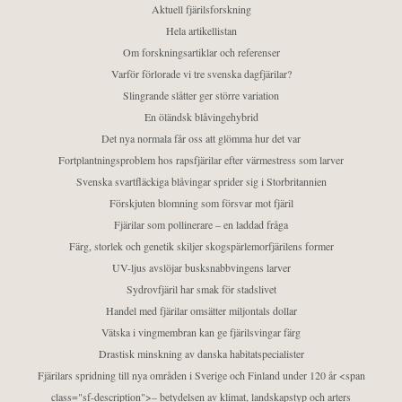
Aktuell fjärilsforskning
Hela artikellistan
Om forskningsartiklar och referenser
Varför förlorade vi tre svenska dagfjärilar?
Slingrande slåtter ger större variation
En öländsk blåvingehybrid
Det nya normala får oss att glömma hur det var
Fortplantningsproblem hos rapsfjärilar efter värmestress som larver
Svenska svartfläckiga blåvingar sprider sig i Storbritannien
Förskjuten blomning som försvar mot fjäril
Fjärilar som pollinerare – en laddad fråga
Färg, storlek och genetik skiljer skogspärlemorfjärilens former
UV-ljus avslöjar busksnabbvingens larver
Sydrovfjäril har smak för stadslivet
Handel med fjärilar omsätter miljontals dollar
Vätska i vingmembran kan ge fjärilsvingar färg
Drastisk minskning av danska habitatspecialister
Fjärilars spridning till nya områden i Sverige och Finland under 120 år <span
class="sf-description">– betydelsen av klimat, landskapstyp och arters