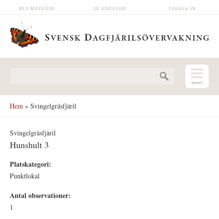
Hoppa till huvudinnehåll
BLI MEDLEM
IN ENGLISH
LOGGA IN
Sökformulär
Hem
» Svingelgräsfjäril
Svingelgräsfjäril
Hunshult 3
Platskategori:
Punktlokal
Antal observationer:
1