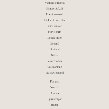
Viktigaste filerna
Slingprotokoll
Punktprotokoll
Länkar & mer filer
Våra lokaler
Fjärilskarta
Lokala sidor
Gotland
Jämtland
Närke
Västerbotten
Västmanland
Västra Götaland
Forum
Översikt
Ämnen
Fjärilsfrågor
Bilder