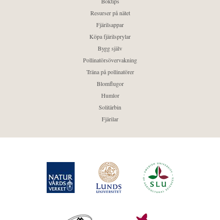
Boktips
Resurser på nätet
Fjärilsappar
Köpa fjärilsprylar
Bygg själv
Pollinatörsövervakning
Träna på pollinatörer
Blomflugor
Humlor
Solitärbin
Fjärilar