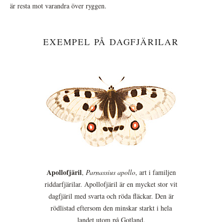
är resta mot varandra över ryggen.
EXEMPEL PÅ DAGFJÄRILAR
Apollofjäril
,
Parnassius apollo
, art i familjen
riddarfjärilar. Apollofjäril är en mycket stor vit
dagfjäril med svarta och röda fläckar. Den är
rödlistad eftersom den minskar starkt i hela
landet utom på Gotland.