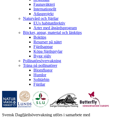
Faunaväkteri
Internationellt
Atlasprojekt
Naturvård och fjärilar
EUs habitatdirektiv
Arter med åtgärdsprogram
Böcker, appar, material och länktips
Boktips
Resurser på nätet
Fjärilsappar
Köpa fjärilsprylar
Bygg själv
Pollinatörsövervakning
Träna på pollinatörer
Blomflugor
Humlor
Solitärbin
Fjärilar
Svensk Dagfjärilsövervakning utförs i samarbete med