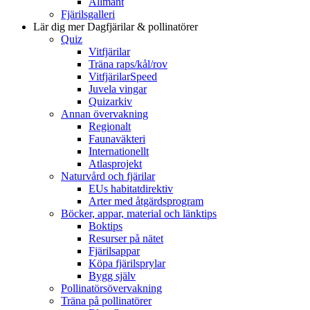
Allmänt
Fjärilsgalleri
Lär dig mer
Dagfjärilar & pollinatörer
Quiz
Vitfjärilar
Träna raps/kål/rov
VitfjärilarSpeed
Juvela vingar
Quizarkiv
Annan övervakning
Regionalt
Faunaväkteri
Internationellt
Atlasprojekt
Naturvård och fjärilar
EUs habitatdirektiv
Arter med åtgärdsprogram
Böcker, appar, material och länktips
Boktips
Resurser på nätet
Fjärilsappar
Köpa fjärilsprylar
Bygg själv
Pollinatörsövervakning
Träna på pollinatörer