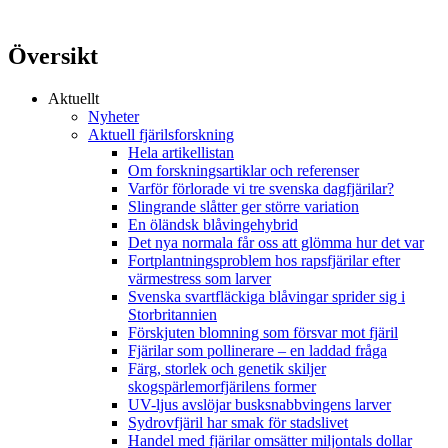
Översikt
Aktuellt
Nyheter
Aktuell fjärilsforskning
Hela artikellistan
Om forskningsartiklar och referenser
Varför förlorade vi tre svenska dagfjärilar?
Slingrande slåtter ger större variation
En öländsk blåvingehybrid
Det nya normala får oss att glömma hur det var
Fortplantningsproblem hos rapsfjärilar efter
värmestress som larver
Svenska svartfläckiga blåvingar sprider sig i
Storbritannien
Förskjuten blomning som försvar mot fjäril
Fjärilar som pollinerare – en laddad fråga
Färg, storlek och genetik skiljer
skogspärlemorfjärilens former
UV-ljus avslöjar busksnabbvingens larver
Sydrovfjäril har smak för stadslivet
Handel med fjärilar omsätter miljontals dollar