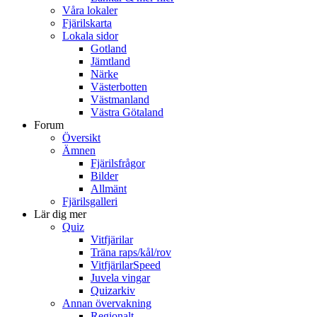
Våra lokaler
Fjärilskarta
Lokala sidor
Gotland
Jämtland
Närke
Västerbotten
Västmanland
Västra Götaland
Forum
Översikt
Ämnen
Fjärilsfrågor
Bilder
Allmänt
Fjärilsgalleri
Lär dig mer
Quiz
Vitfjärilar
Träna raps/kål/rov
VitfjärilarSpeed
Juvela vingar
Quizarkiv
Annan övervakning
Regionalt