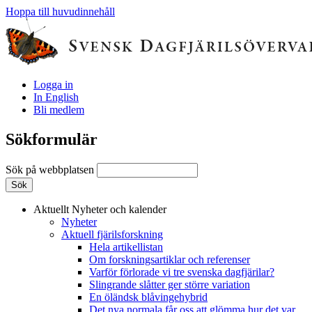
Hoppa till huvudinnehåll
Logga in
In English
Bli medlem
Sökformulär
Sök på webbplatsen
Aktuellt
Nyheter och kalender
Nyheter
Aktuell fjärilsforskning
Hela artikellistan
Om forskningsartiklar och referenser
Varför förlorade vi tre svenska dagfjärilar?
Slingrande slåtter ger större variation
En öländsk blåvingehybrid
Det nya normala får oss att glömma hur det var