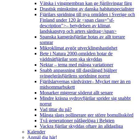
Vätska i vingmembran kan ge fjärilsvingar färg
Drastisk minskning av danska habitatspecialister
Fjärilars spridning till nya områden i Sverige och
Finland under 120 år <span class="sf-
description">– betydelsen av klimat,
landskapstyp och arters särdrag</span>
Spanska kamgräsfjärilar hotas av allt torrare
somrar
Mikroklimat avgör utvecklingshastighet
Bete i Natura 2000-områden hotar de
väddnätfjärilar som ska skyddas
Nektar – tema med många variationer
Snabb anpassning till dagslängd hjälper
svingelgräsfjärilens spridning norrut
Fjärilslarvernas värdväxter– Mycket mer än en
midsommarbukett
Monarker migrerar söderut allt senare
Mindre kräsna sydrovfjärilar sprider sig snabbt
norrut
Vad tittar du på?
Många slags pollinerare ger större bomullsskörd
Två generationer påfågelöga i Belgien
Vackra fjärilar skyddas oftare än alldagliga
Kalender
Anmäl dig här!