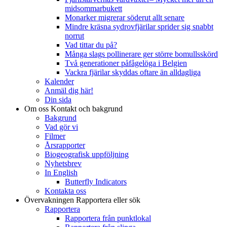
midsommarbukett
Monarker migrerar söderut allt senare
Mindre kräsna sydrovfjärilar sprider sig snabbt
norrut
Vad tittar du på?
Många slags pollinerare ger större bomullsskörd
Två generationer påfågelöga i Belgien
Vackra fjärilar skyddas oftare än alldagliga
Kalender
Anmäl dig här!
Din sida
Om oss
Kontakt och bakgrund
Bakgrund
Vad gör vi
Filmer
Årsrapporter
Biogeografisk uppföljning
Nyhetsbrev
In English
Butterfly Indicators
Kontakta oss
Övervakningen
Rapportera eller sök
Rapportera
Rapportera från punktlokal