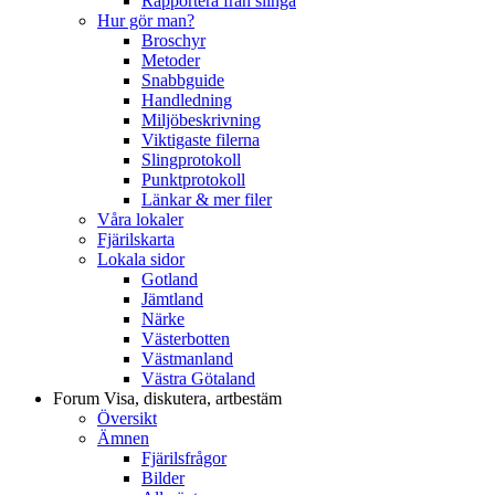
Rapportera från slinga
Hur gör man?
Broschyr
Metoder
Snabbguide
Handledning
Miljöbeskrivning
Viktigaste filerna
Slingprotokoll
Punktprotokoll
Länkar & mer filer
Våra lokaler
Fjärilskarta
Lokala sidor
Gotland
Jämtland
Närke
Västerbotten
Västmanland
Västra Götaland
Forum
Visa, diskutera, artbestäm
Översikt
Ämnen
Fjärilsfrågor
Bilder