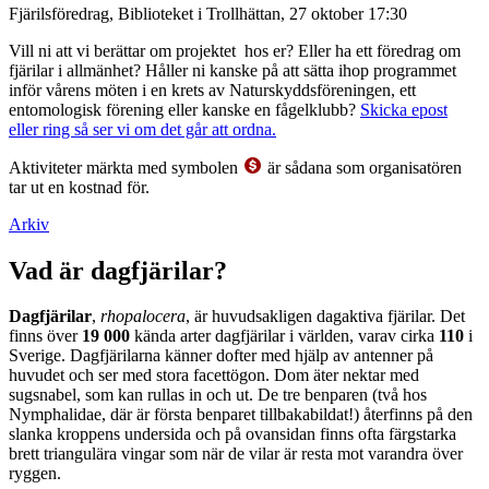
Fjärilsföredrag, Biblioteket i Trollhättan, 27 oktober 17:30
Vill ni att vi berättar om projektet hos er? Eller ha ett föredrag om
fjärilar i allmänhet? Håller ni kanske på att sätta ihop programmet
inför vårens möten i en krets av Naturskyddsföreningen, ett
entomologisk förening eller kanske en fågelklubb?
Skicka epost
eller ring så ser vi om det går att ordna.
Aktiviteter märkta med symbolen
är sådana som organisatören
tar ut en kostnad för.
Arkiv
Vad är dagfjärilar?
Dagfjärilar
,
rhopalocera
, är huvudsakligen dagaktiva fjärilar. Det
finns över
19 000
kända arter dagfjärilar i världen, varav cirka
110
i
Sverige. Dagfjärilarna känner dofter med hjälp av antenner på
huvudet och ser med stora facettögon. Dom äter nektar med
sugsnabel, som kan rullas in och ut. De tre benparen (två hos
Nymphalidae, där är första benparet tillbakabildat!) återfinns på den
slanka kroppens undersida och på ovansidan finns ofta färgstarka
brett triangulära vingar som när de vilar är resta mot varandra över
ryggen.