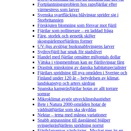
Fortplantningsproblem hos rapsfjärilar efter
värmestress som larver
Svenska svartfläckiga blåvingar sprider sig i
Storbritannien
Förskjuten blomning som försvar mot fjäril
Fjärilar som pollinerare – en laddad fråga
Färg, storlek och genetik skiljer
skogspärlemorfjärilens former
UV-ljus avslöjar busksnabbvingens larver
Sydrovfjäril har smak för stadslivet
Handel med fjärilar omsätter miljontals dollar
Vätska i vingmembran kan ge fjärilsvingar färg
Drastisk minskning av danska habitatspecialister
Fjärilars spridning till nya områden i Sverige och
Finland under 120 år
– betydelsen av klimat,
landskapstyp och arters särdrag
Spanska kamgräsfjärilar hotas av allt torrare
somrar
Mikroklimat avgör utvecklingshastighet
Bete i Natura 2000-områden hotar de
väddnätfjärilar som ska skyddas
Nektar – tema med många variationer
Snabb anpassning till dagslängd hjälper
svingelgräsfjärilens spridning norrut
Fjärilslarvernas värdväxter– Mycket mer än en