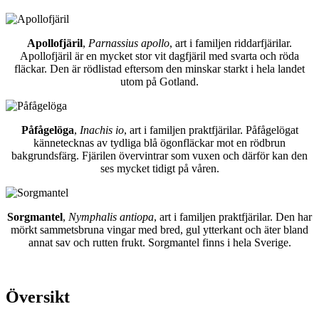
Apollofjäril
,
Parnassius apollo
, art i familjen riddarfjärilar.
Apollofjäril är en mycket stor vit dagfjäril med svarta och röda
fläckar. Den är rödlistad eftersom den minskar starkt i hela landet
utom på Gotland.
Påfågelöga
,
Inachis io
, art i familjen praktfjärilar. Påfågelögat
kännetecknas av tydliga blå ögonfläckar mot en rödbrun
bakgrundsfärg. Fjärilen övervintrar som vuxen och därför kan den
ses mycket tidigt på våren.
Sorgmantel
,
Nymphalis antiopa
, art i familjen praktfjärilar. Den har
mörkt sammetsbruna vingar med bred, gul ytterkant och äter bland
annat sav och rutten frukt. Sorgmantel finns i hela Sverige.
Översikt