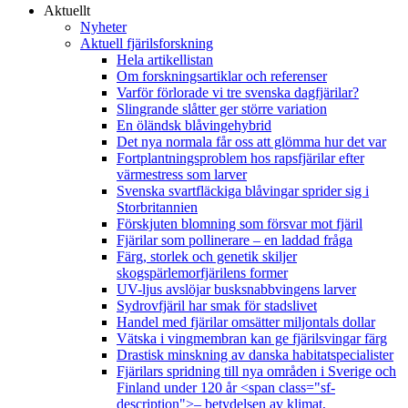
Aktuellt
Nyheter
Aktuell fjärilsforskning
Hela artikellistan
Om forskningsartiklar och referenser
Varför förlorade vi tre svenska dagfjärilar?
Slingrande slåtter ger större variation
En öländsk blåvingehybrid
Det nya normala får oss att glömma hur det var
Fortplantningsproblem hos rapsfjärilar efter
värmestress som larver
Svenska svartfläckiga blåvingar sprider sig i
Storbritannien
Förskjuten blomning som försvar mot fjäril
Fjärilar som pollinerare – en laddad fråga
Färg, storlek och genetik skiljer
skogspärlemorfjärilens former
UV-ljus avslöjar busksnabbvingens larver
Sydrovfjäril har smak för stadslivet
Handel med fjärilar omsätter miljontals dollar
Vätska i vingmembran kan ge fjärilsvingar färg
Drastisk minskning av danska habitatspecialister
Fjärilars spridning till nya områden i Sverige och
Finland under 120 år <span class="sf-
description">– betydelsen av klimat,