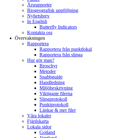
Årsrapporter
Biogeografisk uppföljning
Nyhetsbrev
In English
Butterfly Indicators
Kontakta oss
Övervakningen
Rapportera
Rapportera från punktlokal
Rapportera från slinga
Hur gör man?
Broschyr
Metoder
Snabbguide
Handledning
Miljöbeskrivning
Viktigaste filerna
Slingprotokoll
Punktprotokoll
Länkar & mer filer
Våra lokaler
Fjärilskarta
Lokala sidor
Gotland
Jämtland