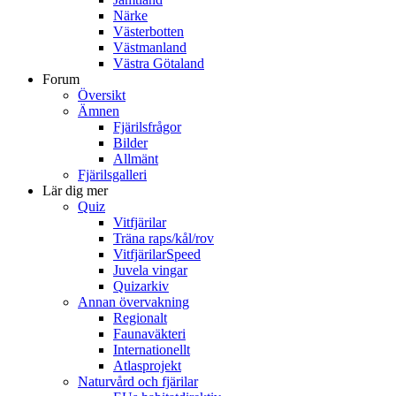
Närke
Västerbotten
Västmanland
Västra Götaland
Forum
Översikt
Ämnen
Fjärilsfrågor
Bilder
Allmänt
Fjärilsgalleri
Lär dig mer
Quiz
Vitfjärilar
Träna raps/kål/rov
VitfjärilarSpeed
Juvela vingar
Quizarkiv
Annan övervakning
Regionalt
Faunaväkteri
Internationellt
Atlasprojekt
Naturvård och fjärilar