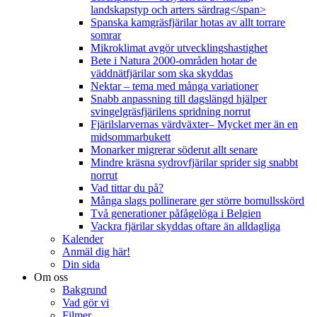
landskapstyp och arters särdrag</span>
Spanska kamgräsfjärilar hotas av allt torrare
somrar
Mikroklimat avgör utvecklingshastighet
Bete i Natura 2000-områden hotar de
väddnätfjärilar som ska skyddas
Nektar – tema med många variationer
Snabb anpassning till dagslängd hjälper
svingelgräsfjärilens spridning norrut
Fjärilslarvernas värdväxter– Mycket mer än en
midsommarbukett
Monarker migrerar söderut allt senare
Mindre kräsna sydrovfjärilar sprider sig snabbt
norrut
Vad tittar du på?
Många slags pollinerare ger större bomullsskörd
Två generationer påfågelöga i Belgien
Vackra fjärilar skyddas oftare än alldagliga
Kalender
Anmäl dig här!
Din sida
Om oss
Bakgrund
Vad gör vi
Filmer