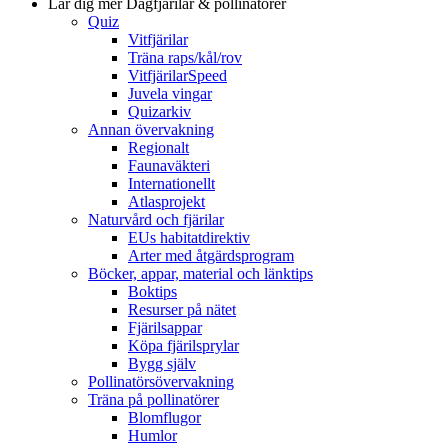
Lär dig mer
Dagfjärilar & pollinatörer
Quiz
Vitfjärilar
Träna raps/kål/rov
VitfjärilarSpeed
Juvela vingar
Quizarkiv
Annan övervakning
Regionalt
Faunaväkteri
Internationellt
Atlasprojekt
Naturvård och fjärilar
EUs habitatdirektiv
Arter med åtgärdsprogram
Böcker, appar, material och länktips
Boktips
Resurser på nätet
Fjärilsappar
Köpa fjärilsprylar
Bygg själv
Pollinatörsövervakning
Träna på pollinatörer
Blomflugor
Humlor