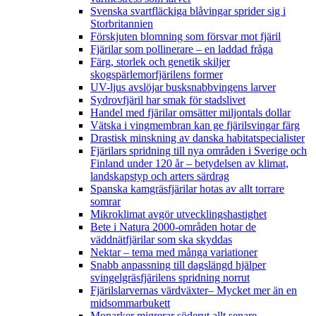
Svenska svartfläckiga blåvingar sprider sig i
Storbritannien
Förskjuten blomning som försvar mot fjäril
Fjärilar som pollinerare – en laddad fråga
Färg, storlek och genetik skiljer
skogspärlemorfjärilens former
UV-ljus avslöjar busksnabbvingens larver
Sydrovfjäril har smak för stadslivet
Handel med fjärilar omsätter miljontals dollar
Vätska i vingmembran kan ge fjärilsvingar färg
Drastisk minskning av danska habitatspecialister
Fjärilars spridning till nya områden i Sverige och
Finland under 120 år
– betydelsen av klimat,
landskapstyp och arters särdrag
Spanska kamgräsfjärilar hotas av allt torrare
somrar
Mikroklimat avgör utvecklingshastighet
Bete i Natura 2000-områden hotar de
väddnätfjärilar som ska skyddas
Nektar – tema med många variationer
Snabb anpassning till dagslängd hjälper
svingelgräsfjärilens spridning norrut
Fjärilslarvernas värdväxter– Mycket mer än en
midsommarbukett
Monarker migrerar söderut allt senare