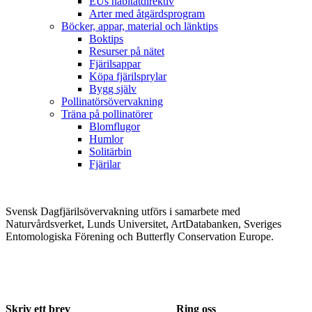
EUs habitatdirektiv
Arter med åtgärdsprogram
Böcker, appar, material och länktips
Boktips
Resurser på nätet
Fjärilsappar
Köpa fjärilsprylar
Bygg själv
Pollinatörsövervakning
Träna på pollinatörer
Blomflugor
Humlor
Solitärbin
Fjärilar
Svensk Dagfjärilsövervakning utförs i samarbete med
Naturvårdsverket, Lunds Universitet, ArtDatabanken, Sveriges
Entomologiska Förening och Butterfly Conservation Europe.
Skriv ett brev
Ring oss