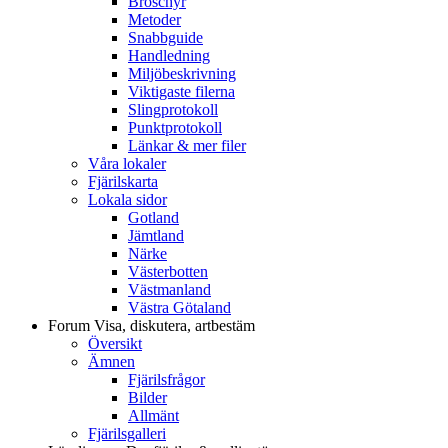
Broschyr
Metoder
Snabbguide
Handledning
Miljöbeskrivning
Viktigaste filerna
Slingprotokoll
Punktprotokoll
Länkar & mer filer
Våra lokaler
Fjärilskarta
Lokala sidor
Gotland
Jämtland
Närke
Västerbotten
Västmanland
Västra Götaland
Forum
Visa, diskutera, artbestäm
Översikt
Ämnen
Fjärilsfrågor
Bilder
Allmänt
Fjärilsgalleri