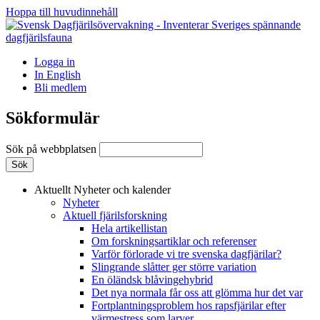
Hoppa till huvudinnehåll
Logga in
In English
Bli medlem
Sökformulär
Sök på webbplatsen
Aktuellt
Nyheter och kalender
Nyheter
Aktuell fjärilsforskning
Hela artikellistan
Om forskningsartiklar och referenser
Varför förlorade vi tre svenska dagfjärilar?
Slingrande slåtter ger större variation
En öländsk blåvingehybrid
Det nya normala får oss att glömma hur det var
Fortplantningsproblem hos rapsfjärilar efter
värmestress som larver