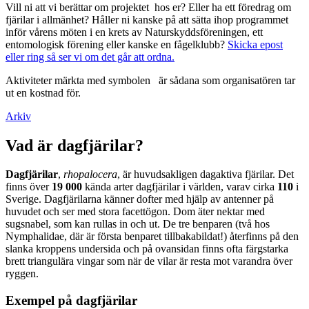
Vill ni att vi berättar om projektet hos er? Eller ha ett föredrag om
fjärilar i allmänhet? Håller ni kanske på att sätta ihop programmet
inför vårens möten i en krets av Naturskyddsföreningen, ett
entomologisk förening eller kanske en fågelklubb?
Skicka epost
eller ring så ser vi om det går att ordna.
Aktiviteter märkta med symbolen
är sådana som organisatören tar
ut en kostnad för.
Arkiv
Vad är dagfjärilar?
Dagfjärilar
,
rhopalocera
, är huvudsakligen dagaktiva fjärilar. Det
finns över
19 000
kända arter dagfjärilar i världen, varav cirka
110
i
Sverige. Dagfjärilarna känner dofter med hjälp av antenner på
huvudet och ser med stora facettögon. Dom äter nektar med
sugsnabel, som kan rullas in och ut. De tre benparen (två hos
Nymphalidae, där är första benparet tillbakabildat!) återfinns på den
slanka kroppens undersida och på ovansidan finns ofta färgstarka
brett triangulära vingar som när de vilar är resta mot varandra över
ryggen.
Exempel på dagfjärilar