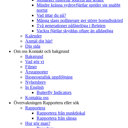
Mindre kräsna sydrovfjärilar sprider sig snabbt
norrut
Vad tittar du på?
Många slags pollinerare ger större bomullsskörd
Två generationer påfågelöga i Belgien
Vackra fjärilar skyddas oftare än alldagliga
Kalender
Anmäl dig här!
Din sida
Om oss
Kontakt och bakgrund
Bakgrund
Vad gör vi
Filmer
Årsrapporter
Biogeografisk uppföljning
Nyhetsbrev
In English
Butterfly Indicators
Kontakta oss
Övervakningen
Rapportera eller sök
Rapportera
Rapportera från punktlokal
Rapportera från slinga
Hur gör man?