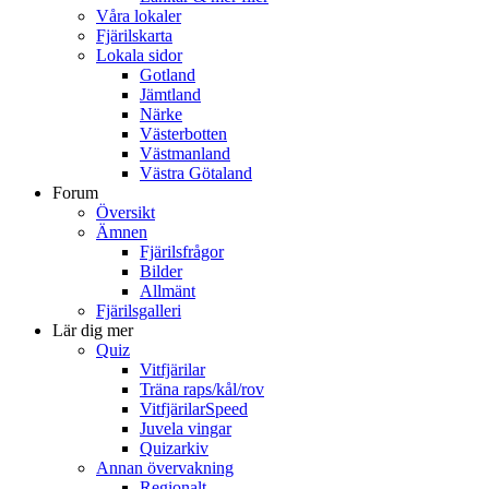
Våra lokaler
Fjärilskarta
Lokala sidor
Gotland
Jämtland
Närke
Västerbotten
Västmanland
Västra Götaland
Forum
Översikt
Ämnen
Fjärilsfrågor
Bilder
Allmänt
Fjärilsgalleri
Lär dig mer
Quiz
Vitfjärilar
Träna raps/kål/rov
VitfjärilarSpeed
Juvela vingar
Quizarkiv
Annan övervakning
Regionalt