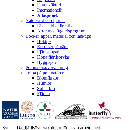
Faunaväkteri
Internationellt
Atlasprojekt
Naturvård och fjärilar
EUs habitatdirektiv
Arter med åtgärdsprogram
Böcker, appar, material och länktips
Boktips
Resurser på nätet
Fjärilsappar
Köpa fjärilsprylar
Bygg själv
Pollinatörsövervakning
Träna på pollinatörer
Blomflugor
Humlor
Solitärbin
Fjärilar
Svensk Dagfjärilsövervakning utförs i samarbete med