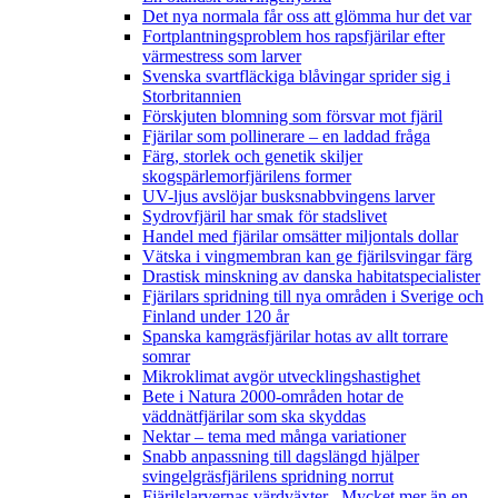
Det nya normala får oss att glömma hur det var
Fortplantningsproblem hos rapsfjärilar efter
värmestress som larver
Svenska svartfläckiga blåvingar sprider sig i
Storbritannien
Förskjuten blomning som försvar mot fjäril
Fjärilar som pollinerare – en laddad fråga
Färg, storlek och genetik skiljer
skogspärlemorfjärilens former
UV-ljus avslöjar busksnabbvingens larver
Sydrovfjäril har smak för stadslivet
Handel med fjärilar omsätter miljontals dollar
Vätska i vingmembran kan ge fjärilsvingar färg
Drastisk minskning av danska habitatspecialister
Fjärilars spridning till nya områden i Sverige och
Finland under 120 år
Spanska kamgräsfjärilar hotas av allt torrare
somrar
Mikroklimat avgör utvecklingshastighet
Bete i Natura 2000-områden hotar de
väddnätfjärilar som ska skyddas
Nektar – tema med många variationer
Snabb anpassning till dagslängd hjälper
svingelgräsfjärilens spridning norrut
Fjärilslarvernas värdväxter– Mycket mer än en