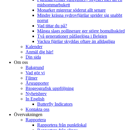
midsommarbukett
Monarker migrerar söderut allt senare
Mindre kräsna sydrovfjärilar sprider sig snabbt
norrut
Vad tittar du på?
Många slags pollinerare ger större bomullsskörd
Två generationer påfågelöga i Belgien
Vackra fjärilar skyddas oftare än alldagliga
Kalender
Anmäl dig här!
Din sida
Om oss
Bakgrund
Vad gör vi
Filmer
Årsrapporter
Biogeografisk uppföljning
Nyhetsbrev
In English
Butterfly Indicators
Kontakta oss
Övervakningen
Rapportera
Rapportera från punktlokal