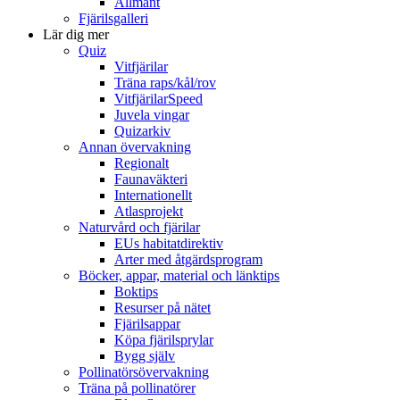
Allmänt
Fjärilsgalleri
Lär dig mer
Quiz
Vitfjärilar
Träna raps/kål/rov
VitfjärilarSpeed
Juvela vingar
Quizarkiv
Annan övervakning
Regionalt
Faunaväkteri
Internationellt
Atlasprojekt
Naturvård och fjärilar
EUs habitatdirektiv
Arter med åtgärdsprogram
Böcker, appar, material och länktips
Boktips
Resurser på nätet
Fjärilsappar
Köpa fjärilsprylar
Bygg själv
Pollinatörsövervakning
Träna på pollinatörer