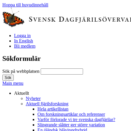
Hoppa till huvudinnehåll
Logga in
In English
Bli medlem
Sökformulär
Sök på webbplatsen
Main menu
Aktuellt
Nyheter
Aktuell fjärilsforskning
Hela artikellistan
Om forskningsartiklar och referenser
Varför förlorade vi tre svenska dagfjärilar?
Slingrande slåtter ger större variation
En öländsk blåvingehybrid