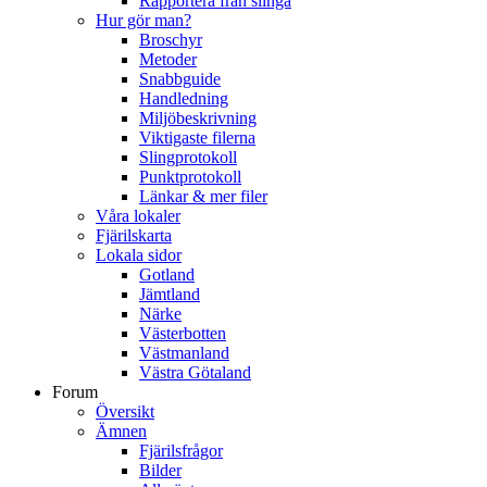
Rapportera från slinga
Hur gör man?
Broschyr
Metoder
Snabbguide
Handledning
Miljöbeskrivning
Viktigaste filerna
Slingprotokoll
Punktprotokoll
Länkar & mer filer
Våra lokaler
Fjärilskarta
Lokala sidor
Gotland
Jämtland
Närke
Västerbotten
Västmanland
Västra Götaland
Forum
Översikt
Ämnen
Fjärilsfrågor
Bilder