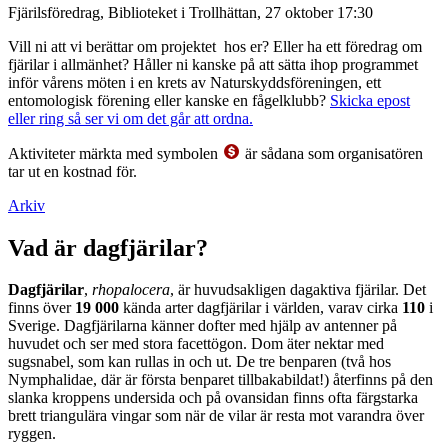
Fjärilsföredrag, Biblioteket i Trollhättan, 27 oktober 17:30
Vill ni att vi berättar om projektet hos er? Eller ha ett föredrag om
fjärilar i allmänhet? Håller ni kanske på att sätta ihop programmet
inför vårens möten i en krets av Naturskyddsföreningen, ett
entomologisk förening eller kanske en fågelklubb?
Skicka epost
eller ring så ser vi om det går att ordna.
Aktiviteter märkta med symbolen
är sådana som organisatören
tar ut en kostnad för.
Arkiv
Vad är dagfjärilar?
Dagfjärilar
,
rhopalocera
, är huvudsakligen dagaktiva fjärilar. Det
finns över
19 000
kända arter dagfjärilar i världen, varav cirka
110
i
Sverige. Dagfjärilarna känner dofter med hjälp av antenner på
huvudet och ser med stora facettögon. Dom äter nektar med
sugsnabel, som kan rullas in och ut. De tre benparen (två hos
Nymphalidae, där är första benparet tillbakabildat!) återfinns på den
slanka kroppens undersida och på ovansidan finns ofta färgstarka
brett triangulära vingar som när de vilar är resta mot varandra över
ryggen.