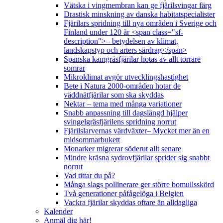
Vätska i vingmembran kan ge fjärilsvingar färg
Drastisk minskning av danska habitatspecialister
Fjärilars spridning till nya områden i Sverige och
Finland under 120 år <span class="sf-
description">– betydelsen av klimat,
landskapstyp och arters särdrag</span>
Spanska kamgräsfjärilar hotas av allt torrare
somrar
Mikroklimat avgör utvecklingshastighet
Bete i Natura 2000-områden hotar de
väddnätfjärilar som ska skyddas
Nektar – tema med många variationer
Snabb anpassning till dagslängd hjälper
svingelgräsfjärilens spridning norrut
Fjärilslarvernas värdväxter– Mycket mer än en
midsommarbukett
Monarker migrerar söderut allt senare
Mindre kräsna sydrovfjärilar sprider sig snabbt
norrut
Vad tittar du på?
Många slags pollinerare ger större bomullsskörd
Två generationer påfågelöga i Belgien
Vackra fjärilar skyddas oftare än alldagliga
Kalender
Anmäl dig här!