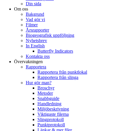
Din sida
Om oss
Bakgrund
Vad gör vi
Filmer
Årsrapporter
Biogeografisk uppföljning
Nyhetsbrev
In English
Butterfly Indicators
Kontakta oss
Övervakningen
Rapportera
Rapportera från punktlokal
Rapportera från slinga
Hur gör man?
Broschyr
Metoder
Snabbguide
Handledning
Miljöbeskrivning
Viktigaste filerna
Slingprotokoll
Punktprotokoll
Länkar & mer filer