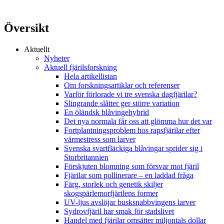
Översikt
Aktuellt
Nyheter
Aktuell fjärilsforskning
Hela artikellistan
Om forskningsartiklar och referenser
Varför förlorade vi tre svenska dagfjärilar?
Slingrande slåtter ger större variation
En öländsk blåvingehybrid
Det nya normala får oss att glömma hur det var
Fortplantningsproblem hos rapsfjärilar efter
värmestress som larver
Svenska svartfläckiga blåvingar sprider sig i
Storbritannien
Förskjuten blomning som försvar mot fjäril
Fjärilar som pollinerare – en laddad fråga
Färg, storlek och genetik skiljer
skogspärlemorfjärilens former
UV-ljus avslöjar busksnabbvingens larver
Sydrovfjäril har smak för stadslivet
Handel med fjärilar omsätter miljontals dollar