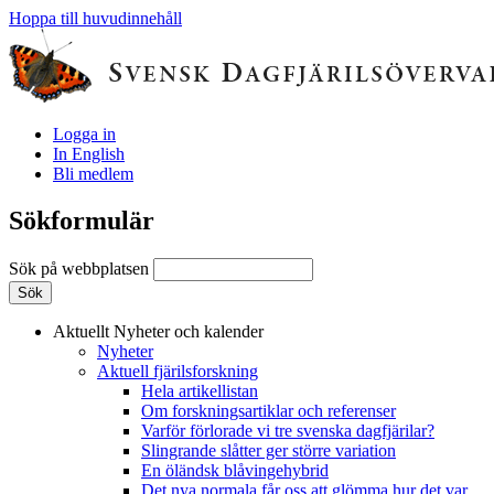
Hoppa till huvudinnehåll
Logga in
In English
Bli medlem
Sökformulär
Sök på webbplatsen
Aktuellt
Nyheter och kalender
Nyheter
Aktuell fjärilsforskning
Hela artikellistan
Om forskningsartiklar och referenser
Varför förlorade vi tre svenska dagfjärilar?
Slingrande slåtter ger större variation
En öländsk blåvingehybrid
Det nya normala får oss att glömma hur det var