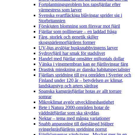
Fortplantningsproblem hos rapsfjärilar efter
värmestress som larver
Svenska svartfläckiga blåvingar sprider sig i
Storbritannien
Förskjuten blomning som försvar mot fjäril
Fjärilar som pollinerare – en laddad fråga
Färg, storlek och genetik skiljer
skogspärlemorfjärilens former
UV-ljus avslöjar busksnabbvingens larver
Sydrovfjäril har smak för stadslivet
Handel med fjärilar omsätter miljontals dollar
Vätska i vingmembran kan ge fjärilsvingar färg
Drastisk minskning av danska habitatspecialister
Fjärilars spridning till nya områden i Sverige och
Finland under 120 år
– betydelsen av klimat,
landskapstyp och arters särdrag
Spanska kamgräsfjärilar hotas av allt torrare
somrar
Mikroklimat avgör utvecklingshastighet
Bete i Natura 2000-områden hotar de
väddnätfjärilar som ska skyddas
Nektar – tema med många variationer
Snabb anpassning till dagslängd hjälper
svingelgräsfjärilens spridning norrut
Fjärilslarvernas värdväxter– Mycket mer än en