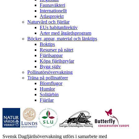
Faunaväkteri
Internationellt
Atlasprojekt
Naturvård och fjärilar
EUs habitatdirektiv
Arter med åtgärdsprogram
Böcker, appar, material och länktips
Boktips
Resurser på nätet
Fjärilsappar
Köpa fjärilsprylar
Bygg själv
Pollinatörsövervakning
Träna på pollinatörer
Blomflugor
Humlor
Solitärbin
Fjärilar
Svensk Dagfjärilsövervakning utförs i samarbete med