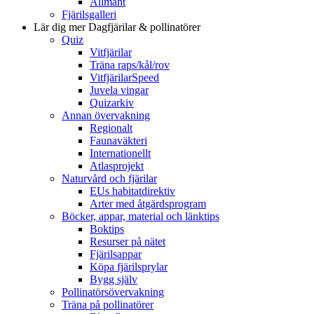
Allmänt
Fjärilsgalleri
Lär dig mer
Dagfjärilar & pollinatörer
Quiz
Vitfjärilar
Träna raps/kål/rov
VitfjärilarSpeed
Juvela vingar
Quizarkiv
Annan övervakning
Regionalt
Faunaväkteri
Internationellt
Atlasprojekt
Naturvård och fjärilar
EUs habitatdirektiv
Arter med åtgärdsprogram
Böcker, appar, material och länktips
Boktips
Resurser på nätet
Fjärilsappar
Köpa fjärilsprylar
Bygg själv
Pollinatörsövervakning
Träna på pollinatörer