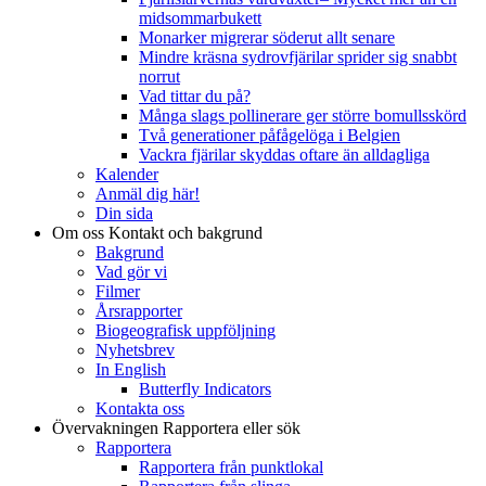
midsommarbukett
Monarker migrerar söderut allt senare
Mindre kräsna sydrovfjärilar sprider sig snabbt
norrut
Vad tittar du på?
Många slags pollinerare ger större bomullsskörd
Två generationer påfågelöga i Belgien
Vackra fjärilar skyddas oftare än alldagliga
Kalender
Anmäl dig här!
Din sida
Om oss
Kontakt och bakgrund
Bakgrund
Vad gör vi
Filmer
Årsrapporter
Biogeografisk uppföljning
Nyhetsbrev
In English
Butterfly Indicators
Kontakta oss
Övervakningen
Rapportera eller sök
Rapportera
Rapportera från punktlokal