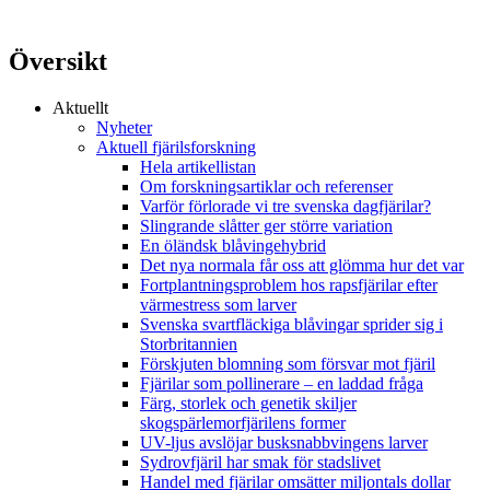
Översikt
Aktuellt
Nyheter
Aktuell fjärilsforskning
Hela artikellistan
Om forskningsartiklar och referenser
Varför förlorade vi tre svenska dagfjärilar?
Slingrande slåtter ger större variation
En öländsk blåvingehybrid
Det nya normala får oss att glömma hur det var
Fortplantningsproblem hos rapsfjärilar efter
värmestress som larver
Svenska svartfläckiga blåvingar sprider sig i
Storbritannien
Förskjuten blomning som försvar mot fjäril
Fjärilar som pollinerare – en laddad fråga
Färg, storlek och genetik skiljer
skogspärlemorfjärilens former
UV-ljus avslöjar busksnabbvingens larver
Sydrovfjäril har smak för stadslivet
Handel med fjärilar omsätter miljontals dollar