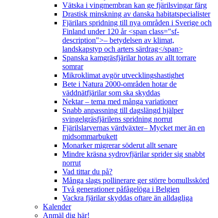
Vätska i vingmembran kan ge fjärilsvingar färg
Drastisk minskning av danska habitatspecialister
Fjärilars spridning till nya områden i Sverige och
Finland under 120 år <span class="sf-
description">– betydelsen av klimat,
landskapstyp och arters särdrag</span>
Spanska kamgräsfjärilar hotas av allt torrare
somrar
Mikroklimat avgör utvecklingshastighet
Bete i Natura 2000-områden hotar de
väddnätfjärilar som ska skyddas
Nektar – tema med många variationer
Snabb anpassning till dagslängd hjälper
svingelgräsfjärilens spridning norrut
Fjärilslarvernas värdväxter– Mycket mer än en
midsommarbukett
Monarker migrerar söderut allt senare
Mindre kräsna sydrovfjärilar sprider sig snabbt
norrut
Vad tittar du på?
Många slags pollinerare ger större bomullsskörd
Två generationer påfågelöga i Belgien
Vackra fjärilar skyddas oftare än alldagliga
Kalender
Anmäl dig här!