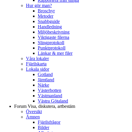
Rapportera från slinga
Hur gör man?
Broschyr
Metoder
Snabbguide
Handledning
Miljöbeskrivning
Viktigaste filerna
Slingprotokoll
Punktprotokoll
Länkar & mer filer
Våra lokaler
Fjärilskarta
Lokala sidor
Gotland
Jämtland
Närke
Västerbotten
Västmanland
Västra Götaland
Forum
Visa, diskutera, artbestäm
Översikt
Ämnen
Fjärilsfrågor
Bilder