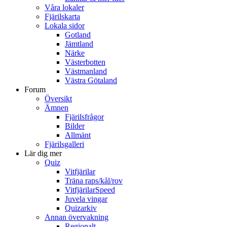
Våra lokaler
Fjärilskarta
Lokala sidor
Gotland
Jämtland
Närke
Västerbotten
Västmanland
Västra Götaland
Forum
Översikt
Ämnen
Fjärilsfrågor
Bilder
Allmänt
Fjärilsgalleri
Lär dig mer
Quiz
Vitfjärilar
Träna raps/kål/rov
VitfjärilarSpeed
Juvela vingar
Quizarkiv
Annan övervakning
Regionalt