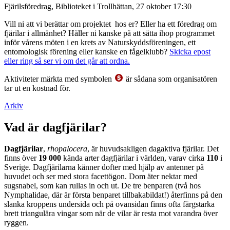
Fjärilsföredrag, Biblioteket i Trollhättan, 27 oktober 17:30
Vill ni att vi berättar om projektet hos er? Eller ha ett föredrag om
fjärilar i allmänhet? Håller ni kanske på att sätta ihop programmet
inför vårens möten i en krets av Naturskyddsföreningen, ett
entomologisk förening eller kanske en fågelklubb?
Skicka epost
eller ring så ser vi om det går att ordna.
Aktiviteter märkta med symbolen
är sådana som organisatören
tar ut en kostnad för.
Arkiv
Vad är dagfjärilar?
Dagfjärilar
,
rhopalocera
, är huvudsakligen dagaktiva fjärilar. Det
finns över
19 000
kända arter dagfjärilar i världen, varav cirka
110
i
Sverige. Dagfjärilarna känner dofter med hjälp av antenner på
huvudet och ser med stora facettögon. Dom äter nektar med
sugsnabel, som kan rullas in och ut. De tre benparen (två hos
Nymphalidae, där är första benparet tillbakabildat!) återfinns på den
slanka kroppens undersida och på ovansidan finns ofta färgstarka
brett triangulära vingar som när de vilar är resta mot varandra över
ryggen.