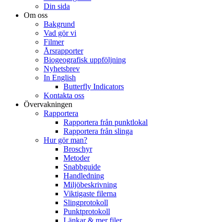
Din sida
Om oss
Bakgrund
Vad gör vi
Filmer
Årsrapporter
Biogeografisk uppföljning
Nyhetsbrev
In English
Butterfly Indicators
Kontakta oss
Övervakningen
Rapportera
Rapportera från punktlokal
Rapportera från slinga
Hur gör man?
Broschyr
Metoder
Snabbguide
Handledning
Miljöbeskrivning
Viktigaste filerna
Slingprotokoll
Punktprotokoll
Länkar & mer filer