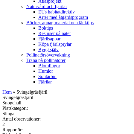
Atlasprojekt
Naturvård och fjärilar
EUs habitatdirektiv
Arter med åtgärdsprogram
Böcker, appar, material och länktips
Boktips
Resurser på nätet
Fjärilsappar
Köpa fjärilsprylar
Bygg själv
Pollinatörsövervakning
Träna på pollinatörer
Blomflugor
Humlor
Solitärbin
Fjärilar
Hem
» Svingelgräsfjäril
Svingelgräsfjäril
Snogehall
Platskategori:
Slinga
Antal observationer:
2
Rapportör: