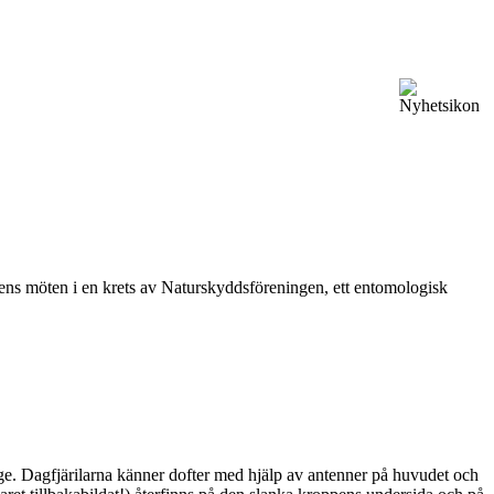
vårens möten i en krets av Naturskyddsföreningen, ett entomologisk
ge. Dagfjärilarna känner dofter med hjälp av antenner på huvudet och