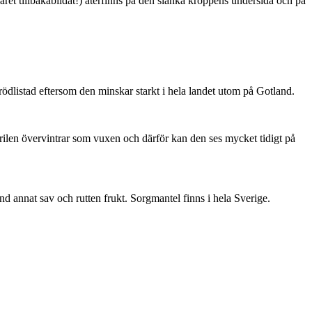
ret tillbakabildat!) återfinns på den slanka kroppens undersida och på
är rödlistad eftersom den minskar starkt i hela landet utom på Gotland.
ärilen övervintrar som vuxen och därför kan den ses mycket tidigt på
nd annat sav och rutten frukt. Sorgmantel finns i hela Sverige.