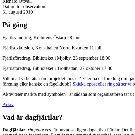
Richard Ottvall
Datum för observation:
31 augusti 2010
På gång
Fjärilsvandring, Kulturens Östarp 28 juni
Fjärilsexkursion, Konsthallen Norra Kvarken 11 juli
Fjärilsföredrag, Biblioteket i Mjölby, 23 september 18:00
Fjärilsföredrag, Biblioteket i Trollhättan, 27 oktober 17:30
Vill ni att vi berättar om projektet hos er? Eller ha ett föredrag om f
förening eller kanske en fågelklubb?
Skicka epost eller ring så ser vi 
Aktiviteter märkta med symbolen
är sådana som organisatören tar ut 
Arkiv
Vad är dagfjärilar?
Dagfjärilar
,
rhopalocera
, är huvudsakligen dagaktiva fjärilar. Det fi