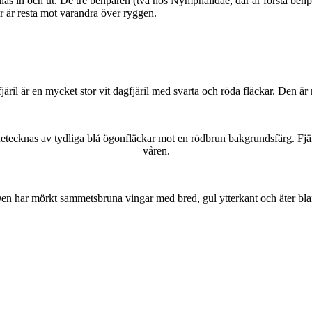
as in och ut. De tre benparen (två hos Nymphalidae, där är första benpa
ar är resta mot varandra över ryggen.
lofjäril är en mycket stor vit dagfjäril med svarta och röda fläckar. Den 
kännetecknas av tydliga blå ögonfläckar mot en rödbrun bakgrundsfärg. Fj
våren.
r. Den har mörkt sammetsbruna vingar med bred, gul ytterkant och äter bla