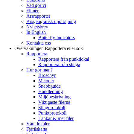
Vad gör vi
Filmer
Årsrapporter
Biogeografisk uppföljning
Nyhetsbrev
In English
Butterfly Indicators
Kontakta oss
Övervakningen
Rapportera eller sök
Rapportera
Rapportera från punktlokal
Rapportera från slinga
Hur gör man?
Broschyr
Metoder
Snabbguide
Handledning
Miljöbeskrivning
Viktigaste filerna
Slingprotokoll
Punktprotokoll
Länkar & mer filer
Våra lokaler
Fjärilskarta