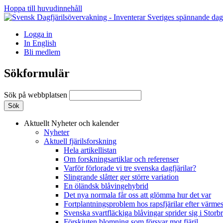
Hoppa till huvudinnehåll
Logga in
In English
Bli medlem
Sökformulär
Sök på webbplatsen
Aktuellt
Nyheter och kalender
Nyheter
Aktuell fjärilsforskning
Hela artikellistan
Om forskningsartiklar och referenser
Varför förlorade vi tre svenska dagfjärilar?
Slingrande slåtter ger större variation
En öländsk blåvingehybrid
Det nya normala får oss att glömma hur det var
Fortplantningsproblem hos rapsfjärilar efter värmes
Svenska svartfläckiga blåvingar sprider sig i Storb
Förskjuten blomning som försvar mot fjäril