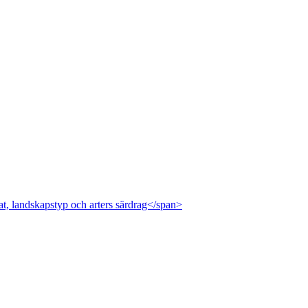
at, landskapstyp och arters särdrag</span>