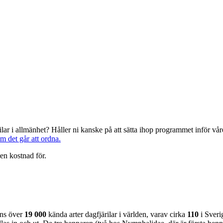
järilar i allmänhet? Håller ni kanske på att sätta ihop programmet inför 
om det går att ordna.
en kostnad för.
nns över
19 000
kända arter dagfjärilar i världen, varav cirka
110
i Sveri