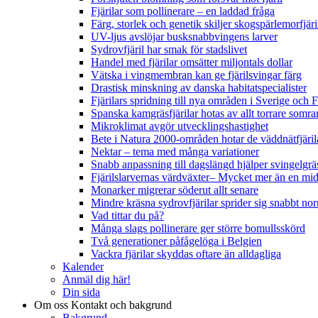
Fjärilar som pollinerare – en laddad fråga
Färg, storlek och genetik skiljer skogspärlemorfjär
UV-ljus avslöjar busksnabbvingens larver
Sydrovfjäril har smak för stadslivet
Handel med fjärilar omsätter miljontals dollar
Vätska i vingmembran kan ge fjärilsvingar färg
Drastisk minskning av danska habitatspecialister
Fjärilars spridning till nya områden i Sverige och
Spanska kamgräsfjärilar hotas av allt torrare somra
Mikroklimat avgör utvecklingshastighet
Bete i Natura 2000-områden hotar de väddnätfjäri
Nektar – tema med många variationer
Snabb anpassning till dagslängd hjälper svingelgräs
Fjärilslarvernas värdväxter– Mycket mer än en m
Monarker migrerar söderut allt senare
Mindre kräsna sydrovfjärilar sprider sig snabbt nor
Vad tittar du på?
Många slags pollinerare ger större bomullsskörd
Två generationer påfågelöga i Belgien
Vackra fjärilar skyddas oftare än alldagliga
Kalender
Anmäl dig här!
Din sida
Om oss
Kontakt och bakgrund
Bakgrund