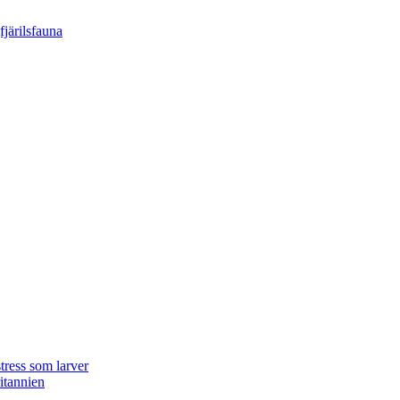
tress som larver
ritannien