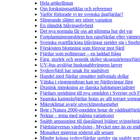
Hela artikellistan
Om forskningsartiklar och referenser
Varför förlorade vi tre svenska dagfjärilar?
Slingrande slåtter ger större variation
En öländsk blåvingehybrid
Det nya normala får oss att glömma hur det var
Fortplantningsproblem hos rapsfjärilar efter värmes
Svenska svartfläckiga blåvingar sprider sig i Storb
Förskjuten blomning som försvar mot fjäril
Fjärilar som pollinerare – en laddad fråga
Färg, storlek och genetik skiljer skogspärlemorfjär
UV-ljus avslöjar busksnabbvingens larver
Sydrovfjäril har smak för stadslivet
Handel med fjärilar omsätter miljontals dollar
Vätska i vingmembran kan ge fjärilsvingar färg
Drastisk minskning av danska habitatspecialister
Fjärilars spridning till nya områden i Sverige och
Spanska kamgräsfjärilar hotas av allt torrare somra
Mikroklimat avgör utvecklingshastighet
Bete i Natura 2000-områden hotar de väddnätfjäri
Nektar – tema med många variationer
Snabb anpassning till dagslängd hjälper svingelgräs
Fjärilslarvernas värdväxter– Mycket mer än en m
Monarker migrerar söderut allt senare
Mindre kräsna sydrovfjärilar sprider sig snabbt nor