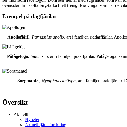
ser med stora facettögon. Dom äter nektar med sugsnabel, som kan rull
ovansidan finns ofta färgstarka brett triangulära vingar som när de vil
Exempel på dagfjärilar
Apollofjäril
,
Parnassius apollo
, art i familjen riddarfjärilar. Apol
Påfågelöga
,
Inachis io
, art i familjen praktfjärilar. Påfågelögat 
Sorgmantel
,
Nymphalis antiopa
, art i familjen praktfjärila
Översikt
Aktuellt
Nyheter
Aktuell fjärilsforskning