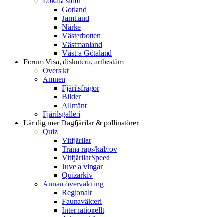
Lokala sidor
Gotland
Jämtland
Närke
Västerbotten
Västmanland
Västra Götaland
Forum
Visa, diskutera, artbestäm
Översikt
Ämnen
Fjärilsfrågor
Bilder
Allmänt
Fjärilsgalleri
Lär dig mer
Dagfjärilar & pollinatörer
Quiz
Vitfjärilar
Träna raps/kål/rov
VitfjärilarSpeed
Juvela vingar
Quizarkiv
Annan övervakning
Regionalt
Faunaväkteri
Internationellt