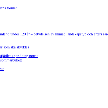
ilens former
 Finland under 120 år
– betydelsen av klimat, landskapstyp och arters sär
r
lar som ska skyddas
fjärilens spridning norrut
idsommarbukett
rut