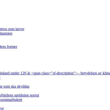
tress som larver
ritannien
ilens former
 Finland under 120 år <span class="sf-description">– betydelsen av klim
r
lar som ska skyddas
fjärilens spridning norrut
idsommarbukett
rut