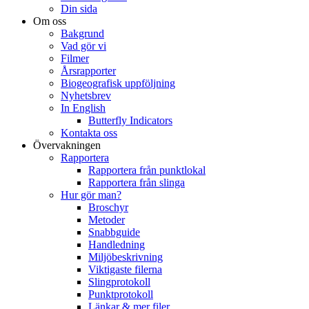
Din sida
Om oss
Bakgrund
Vad gör vi
Filmer
Årsrapporter
Biogeografisk uppföljning
Nyhetsbrev
In English
Butterfly Indicators
Kontakta oss
Övervakningen
Rapportera
Rapportera från punktlokal
Rapportera från slinga
Hur gör man?
Broschyr
Metoder
Snabbguide
Handledning
Miljöbeskrivning
Viktigaste filerna
Slingprotokoll
Punktprotokoll
Länkar & mer filer