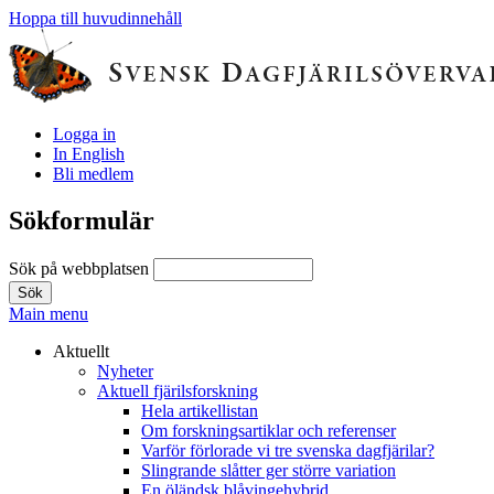
Hoppa till huvudinnehåll
Logga in
In English
Bli medlem
Sökformulär
Sök på webbplatsen
Main menu
Aktuellt
Nyheter
Aktuell fjärilsforskning
Hela artikellistan
Om forskningsartiklar och referenser
Varför förlorade vi tre svenska dagfjärilar?
Slingrande slåtter ger större variation
En öländsk blåvingehybrid