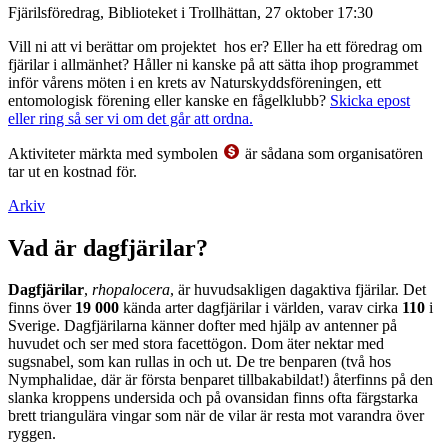
Fjärilsföredrag, Biblioteket i Trollhättan, 27 oktober 17:30
Vill ni att vi berättar om projektet hos er? Eller ha ett föredrag om
fjärilar i allmänhet? Håller ni kanske på att sätta ihop programmet
inför vårens möten i en krets av Naturskyddsföreningen, ett
entomologisk förening eller kanske en fågelklubb?
Skicka epost
eller ring så ser vi om det går att ordna.
Aktiviteter märkta med symbolen
är sådana som organisatören
tar ut en kostnad för.
Arkiv
Vad är dagfjärilar?
Dagfjärilar
,
rhopalocera
, är huvudsakligen dagaktiva fjärilar. Det
finns över
19 000
kända arter dagfjärilar i världen, varav cirka
110
i
Sverige. Dagfjärilarna känner dofter med hjälp av antenner på
huvudet och ser med stora facettögon. Dom äter nektar med
sugsnabel, som kan rullas in och ut. De tre benparen (två hos
Nymphalidae, där är första benparet tillbakabildat!) återfinns på den
slanka kroppens undersida och på ovansidan finns ofta färgstarka
brett triangulära vingar som när de vilar är resta mot varandra över
ryggen.