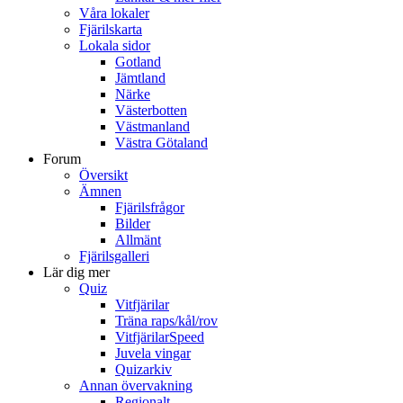
Våra lokaler
Fjärilskarta
Lokala sidor
Gotland
Jämtland
Närke
Västerbotten
Västmanland
Västra Götaland
Forum
Översikt
Ämnen
Fjärilsfrågor
Bilder
Allmänt
Fjärilsgalleri
Lär dig mer
Quiz
Vitfjärilar
Träna raps/kål/rov
VitfjärilarSpeed
Juvela vingar
Quizarkiv
Annan övervakning
Regionalt