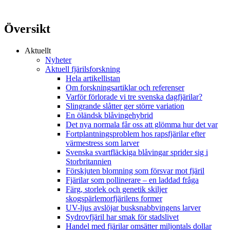
Översikt
Aktuellt
Nyheter
Aktuell fjärilsforskning
Hela artikellistan
Om forskningsartiklar och referenser
Varför förlorade vi tre svenska dagfjärilar?
Slingrande slåtter ger större variation
En öländsk blåvingehybrid
Det nya normala får oss att glömma hur det var
Fortplantningsproblem hos rapsfjärilar efter
värmestress som larver
Svenska svartfläckiga blåvingar sprider sig i
Storbritannien
Förskjuten blomning som försvar mot fjäril
Fjärilar som pollinerare – en laddad fråga
Färg, storlek och genetik skiljer
skogspärlemorfjärilens former
UV-ljus avslöjar busksnabbvingens larver
Sydrovfjäril har smak för stadslivet
Handel med fjärilar omsätter miljontals dollar