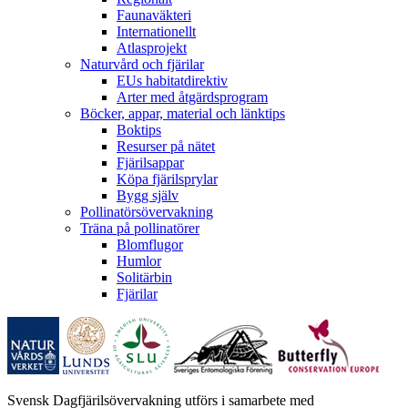
Faunaväkteri
Internationellt
Atlasprojekt
Naturvård och fjärilar
EUs habitatdirektiv
Arter med åtgärdsprogram
Böcker, appar, material och länktips
Boktips
Resurser på nätet
Fjärilsappar
Köpa fjärilsprylar
Bygg själv
Pollinatörsövervakning
Träna på pollinatörer
Blomflugor
Humlor
Solitärbin
Fjärilar
Svensk Dagfjärilsövervakning utförs i samarbete med