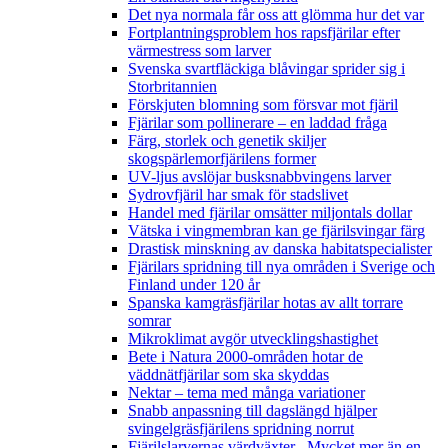
Det nya normala får oss att glömma hur det var
Fortplantningsproblem hos rapsfjärilar efter
värmestress som larver
Svenska svartfläckiga blåvingar sprider sig i
Storbritannien
Förskjuten blomning som försvar mot fjäril
Fjärilar som pollinerare – en laddad fråga
Färg, storlek och genetik skiljer
skogspärlemorfjärilens former
UV-ljus avslöjar busksnabbvingens larver
Sydrovfjäril har smak för stadslivet
Handel med fjärilar omsätter miljontals dollar
Vätska i vingmembran kan ge fjärilsvingar färg
Drastisk minskning av danska habitatspecialister
Fjärilars spridning till nya områden i Sverige och
Finland under 120 år
Spanska kamgräsfjärilar hotas av allt torrare
somrar
Mikroklimat avgör utvecklingshastighet
Bete i Natura 2000-områden hotar de
väddnätfjärilar som ska skyddas
Nektar – tema med många variationer
Snabb anpassning till dagslängd hjälper
svingelgräsfjärilens spridning norrut
Fjärilslarvernas värdväxter– Mycket mer än en