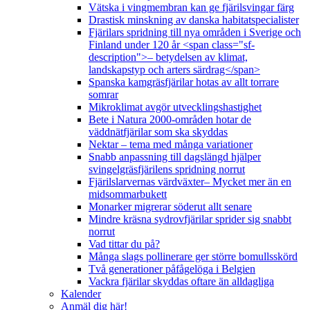
Vätska i vingmembran kan ge fjärilsvingar färg
Drastisk minskning av danska habitatspecialister
Fjärilars spridning till nya områden i Sverige och
Finland under 120 år <span class="sf-
description">– betydelsen av klimat,
landskapstyp och arters särdrag</span>
Spanska kamgräsfjärilar hotas av allt torrare
somrar
Mikroklimat avgör utvecklingshastighet
Bete i Natura 2000-områden hotar de
väddnätfjärilar som ska skyddas
Nektar – tema med många variationer
Snabb anpassning till dagslängd hjälper
svingelgräsfjärilens spridning norrut
Fjärilslarvernas värdväxter– Mycket mer än en
midsommarbukett
Monarker migrerar söderut allt senare
Mindre kräsna sydrovfjärilar sprider sig snabbt
norrut
Vad tittar du på?
Många slags pollinerare ger större bomullsskörd
Två generationer påfågelöga i Belgien
Vackra fjärilar skyddas oftare än alldagliga
Kalender
Anmäl dig här!