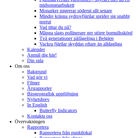
midsommarbukett
Monarker migrerar söderut allt senare
Mindre kräsna sydrovfjärilar sprider sig snabbt
norrut
Vad tittar du på?
Många slags pollinerare ger större bomullsskörd
Två generationer påfågelöga i Belgien
Vackra fjärilar skyddas oftare än alldagliga
Kalender
Anmäl dig här!
Din sida
Om oss
Bakgrund
Vad gör vi
Filmer
Årsrapporter
Biogeografisk uppföljning
Nyhetsbrev
In English
Butterfly Indicators
Kontakta oss
Övervakningen
Rapportera
Rapportera från punktlokal