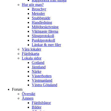
Rapportera från slinga
Hur gör man?
Broschyr
Metoder
Snabbguide
Handledning
Miljöbeskrivning
Viktigaste filerna
Slingprotokoll
Punktprotokoll
Länkar & mer filer
Våra lokaler
Fjärilskarta
Lokala sidor
Gotland
Jämtland
Närke
Västerbotten
Västmanland
Västra Götaland
Forum
Översikt
Ämnen
Fjärilsfrågor
Bilder