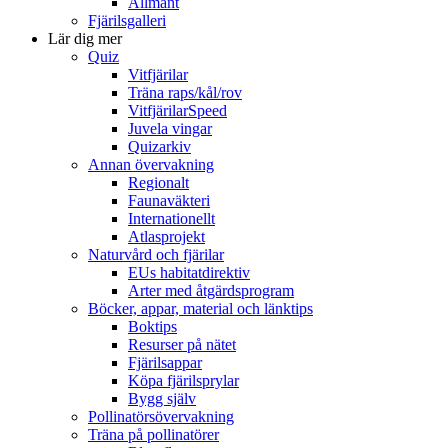
Allmänt
Fjärilsgalleri
Lär dig mer
Quiz
Vitfjärilar
Träna raps/kål/rov
VitfjärilarSpeed
Juvela vingar
Quizarkiv
Annan övervakning
Regionalt
Faunaväkteri
Internationellt
Atlasprojekt
Naturvård och fjärilar
EUs habitatdirektiv
Arter med åtgärdsprogram
Böcker, appar, material och länktips
Boktips
Resurser på nätet
Fjärilsappar
Köpa fjärilsprylar
Bygg själv
Pollinatörsövervakning
Träna på pollinatörer