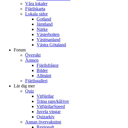
Våra lokaler
Fjärilskarta
Lokala sidor
Gotland
Jämtland
Närke
Västerbotten
Västmanland
Västra Götaland
Forum
Översikt
Ämnen
Fjärilsfrågor
Bilder
Allmänt
Fjärilsgalleri
Lär dig mer
Quiz
Vitfjärilar
Träna raps/kål/rov
VitfjärilarSpeed
Juvela vingar
Quizarkiv
Annan övervakning
Regionalt