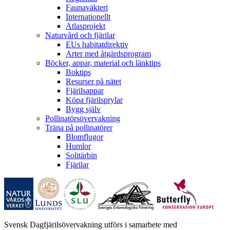
Faunaväkteri
Internationellt
Atlasprojekt
Naturvård och fjärilar
EUs habitatdirektiv
Arter med åtgärdsprogram
Böcker, appar, material och länktips
Boktips
Resurser på nätet
Fjärilsappar
Köpa fjärilsprylar
Bygg själv
Pollinatörsövervakning
Träna på pollinatörer
Blomflugor
Humlor
Solitärbin
Fjärilar
Svensk Dagfjärilsövervakning utförs i samarbete med