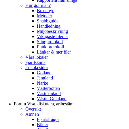
Rapportera från slinga
Hur gör man?
Broschyr
Metoder
Snabbguide
Handledning
Miljöbeskrivning
Viktigaste filerna
Slingprotokoll
Punktprotokoll
Länkar & mer filer
Våra lokaler
Fjärilskarta
Lokala sidor
Gotland
Jämtland
Närke
Västerbotten
Västmanland
Västra Götaland
Forum
Visa, diskutera, artbestäm
Översikt
Ämnen
Fjärilsfrågor
Bilder