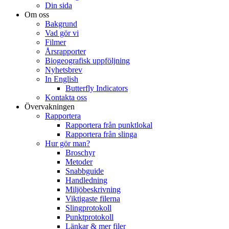
Din sida
Om oss
Bakgrund
Vad gör vi
Filmer
Årsrapporter
Biogeografisk uppföljning
Nyhetsbrev
In English
Butterfly Indicators
Kontakta oss
Övervakningen
Rapportera
Rapportera från punktlokal
Rapportera från slinga
Hur gör man?
Broschyr
Metoder
Snabbguide
Handledning
Miljöbeskrivning
Viktigaste filerna
Slingprotokoll
Punktprotokoll
Länkar & mer filer