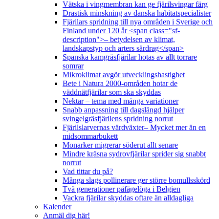
Vätska i vingmembran kan ge fjärilsvingar färg
Drastisk minskning av danska habitatspecialister
Fjärilars spridning till nya områden i Sverige och
Finland under 120 år <span class="sf-
description">– betydelsen av klimat,
landskapstyp och arters särdrag</span>
Spanska kamgräsfjärilar hotas av allt torrare
somrar
Mikroklimat avgör utvecklingshastighet
Bete i Natura 2000-områden hotar de
väddnätfjärilar som ska skyddas
Nektar – tema med många variationer
Snabb anpassning till dagslängd hjälper
svingelgräsfjärilens spridning norrut
Fjärilslarvernas värdväxter– Mycket mer än en
midsommarbukett
Monarker migrerar söderut allt senare
Mindre kräsna sydrovfjärilar sprider sig snabbt
norrut
Vad tittar du på?
Många slags pollinerare ger större bomullsskörd
Två generationer påfågelöga i Belgien
Vackra fjärilar skyddas oftare än alldagliga
Kalender
Anmäl dig här!