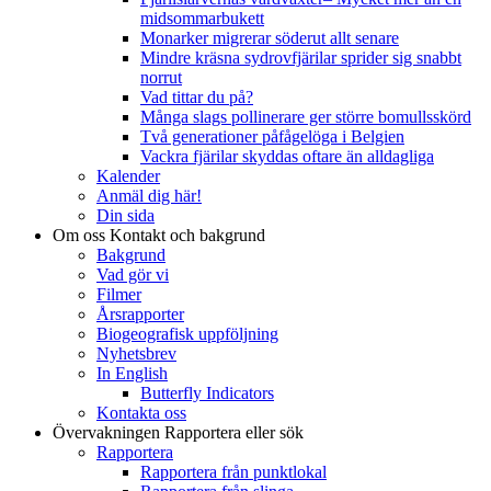
midsommarbukett
Monarker migrerar söderut allt senare
Mindre kräsna sydrovfjärilar sprider sig snabbt
norrut
Vad tittar du på?
Många slags pollinerare ger större bomullsskörd
Två generationer påfågelöga i Belgien
Vackra fjärilar skyddas oftare än alldagliga
Kalender
Anmäl dig här!
Din sida
Om oss
Kontakt och bakgrund
Bakgrund
Vad gör vi
Filmer
Årsrapporter
Biogeografisk uppföljning
Nyhetsbrev
In English
Butterfly Indicators
Kontakta oss
Övervakningen
Rapportera eller sök
Rapportera
Rapportera från punktlokal