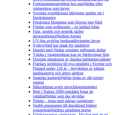
Fortplantningsproblem hos rapsfjärilar efter
värmestress som larver
Svenska svartfläckiga blåvingar sprider sig i
Storbritannien
Förskjuten blomning som försvar mot fjäril
Fjärilar som pollinerare – en laddad fråga
Färg, storlek och genetik skiljer
skogspärlemorfjärilens former
UV-ljus avslöjar busksnabbvingens larver
Sydrovfjäril har smak för stadslivet
Handel med fjärilar omsätter miljontals dollar
Vätska i vingmembran kan ge fjärilsvingar färg
Drastisk minskning av danska habitatspecialister
Fjärilars spridning till nya områden i Sverige och
Finland under 120 år
– betydelsen av klimat,
landskapstyp och arters särdrag
Spanska kamgräsfjärilar hotas av allt torrare
somrar
Mikroklimat avgör utvecklingshastighet
Bete i Natura 2000-områden hotar de
väddnätfjärilar som ska skyddas
Nektar – tema med många variationer
Snabb anpassning till dagslängd hjälper
svingelgräsfjärilens spridning norrut
Fjärilslarvernas värdväxter– Mycket mer än en