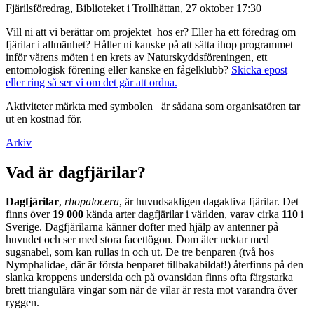
Fjärilsföredrag, Biblioteket i Trollhättan, 27 oktober 17:30
Vill ni att vi berättar om projektet hos er? Eller ha ett föredrag om
fjärilar i allmänhet? Håller ni kanske på att sätta ihop programmet
inför vårens möten i en krets av Naturskyddsföreningen, ett
entomologisk förening eller kanske en fågelklubb?
Skicka epost
eller ring så ser vi om det går att ordna.
Aktiviteter märkta med symbolen
är sådana som organisatören tar
ut en kostnad för.
Arkiv
Vad är dagfjärilar?
Dagfjärilar
,
rhopalocera
, är huvudsakligen dagaktiva fjärilar. Det
finns över
19 000
kända arter dagfjärilar i världen, varav cirka
110
i
Sverige. Dagfjärilarna känner dofter med hjälp av antenner på
huvudet och ser med stora facettögon. Dom äter nektar med
sugsnabel, som kan rullas in och ut. De tre benparen (två hos
Nymphalidae, där är första benparet tillbakabildat!) återfinns på den
slanka kroppens undersida och på ovansidan finns ofta färgstarka
brett triangulära vingar som när de vilar är resta mot varandra över
ryggen.