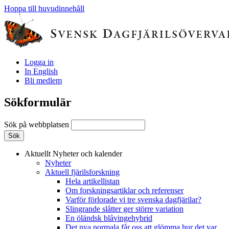
Hoppa till huvudinnehåll
Logga in
In English
Bli medlem
Sökformulär
Sök på webbplatsen
Aktuellt
Nyheter och kalender
Nyheter
Aktuell fjärilsforskning
Hela artikellistan
Om forskningsartiklar och referenser
Varför förlorade vi tre svenska dagfjärilar?
Slingrande slåtter ger större variation
En öländsk blåvingehybrid
Det nya normala får oss att glömma hur det var