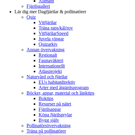
Allmänt
Fjärilsgalleri
Lär dig mer
Dagfjärilar & pollinatörer
Quiz
Vitfjärilar
Träna raps/kål/rov
VitfjärilarSpeed
Juvela vingar
Quizarkiv
Annan övervakning
Regionalt
Faunaväkteri
Internationellt
Atlasprojekt
Naturvård och fjärilar
EUs habitatdirektiv
Arter med åtgärdsprogram
Böcker, appar, material och länktips
Boktips
Resurser på nätet
Fjärilsappar
Köpa fjärilsprylar
Bygg själv
Pollinatörsövervakning
Träna på pollinatörer