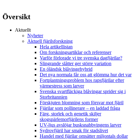
Översikt
Aktuellt
Nyheter
Aktuell fjärilsforskning
Hela artikellistan
Om forskningsartiklar och referenser
Varför förlorade vi tre svenska dagfjärilar?
Slingrande slåtter ger större variation
En öländsk blåvingehybrid
Det nya normala får oss att glömma hur det var
Fortplantningsproblem hos rapsfjärilar efter
värmestress som larver
Svenska svartfläckiga blåvingar sprider sig i
Storbritannien
Förskjuten blomning som försvar mot fjäril
Fjärilar som pollinerare – en laddad fråga
Färg, storlek och genetik skiljer
skogspärlemorfjärilens former
UV-ljus avslöjar busksnabbvingens larver
Sydrovfjäril har smak för stadslivet
Handel med fjärilar omsätter miljontals dollar