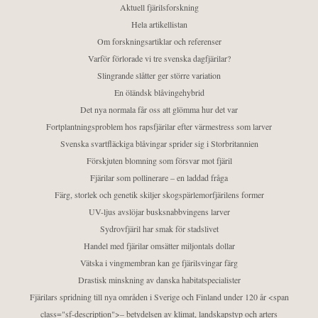
Aktuell fjärilsforskning
Hela artikellistan
Om forskningsartiklar och referenser
Varför förlorade vi tre svenska dagfjärilar?
Slingrande slåtter ger större variation
En öländsk blåvingehybrid
Det nya normala får oss att glömma hur det var
Fortplantningsproblem hos rapsfjärilar efter värmestress som larver
Svenska svartfläckiga blåvingar sprider sig i Storbritannien
Förskjuten blomning som försvar mot fjäril
Fjärilar som pollinerare – en laddad fråga
Färg, storlek och genetik skiljer skogspärlemorfjärilens former
UV-ljus avslöjar busksnabbvingens larver
Sydrovfjäril har smak för stadslivet
Handel med fjärilar omsätter miljontals dollar
Vätska i vingmembran kan ge fjärilsvingar färg
Drastisk minskning av danska habitatspecialister
Fjärilars spridning till nya områden i Sverige och Finland under 120 år <span
class="sf-description">– betydelsen av klimat, landskapstyp och arters