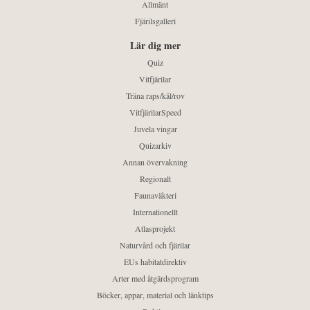
Allmänt
Fjärilsgalleri
Lär dig mer
Quiz
Vitfjärilar
Träna raps/kål/rov
VitfjärilarSpeed
Juvela vingar
Quizarkiv
Annan övervakning
Regionalt
Faunaväkteri
Internationellt
Atlasprojekt
Naturvård och fjärilar
EUs habitatdirektiv
Arter med åtgärdsprogram
Böcker, appar, material och länktips