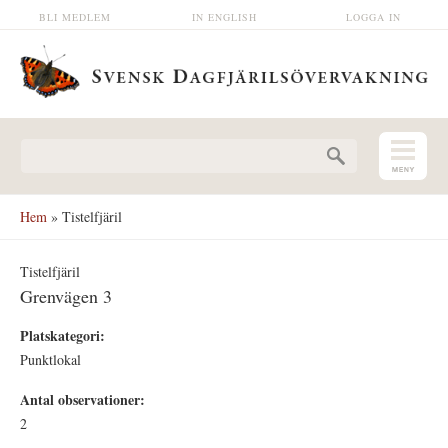
Hoppa till huvudinnehåll
BLI MEDLEM
IN ENGLISH
LOGGA IN
Sökformulär
Hem
» Tistelfjäril
Tistelfjäril
Grenvägen 3
Platskategori:
Punktlokal
Antal observationer:
2