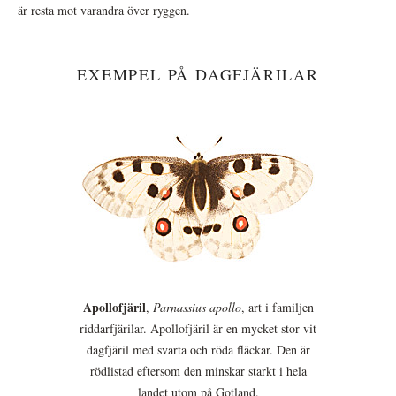
är resta mot varandra över ryggen.
EXEMPEL PÅ DAGFJÄRILAR
Apollofjäril
,
Parnassius apollo
, art i familjen
riddarfjärilar. Apollofjäril är en mycket stor vit
dagfjäril med svarta och röda fläckar. Den är
rödlistad eftersom den minskar starkt i hela
landet utom på Gotland.