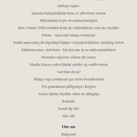
särdrag</span>
Spanska kamgräsfjärilar hotas av allt torrare somrar
Mikroklimat avgör utvecklingshastighet
Bete i Natura 2000-områden hotar de väddnätfjärilar som ska skyddas
Nektar – tema med många variationer
Snabb anpassning till dagslängd hjälper svingelgräsfjärilens spridning norrut
Fjärilslarvernas värdväxter– Mycket mer än en midsommarbukett
Monarker migrerar söderut allt senare
Mindre kräsna sydrovfjärilar sprider sig snabbt norrut
Vad tittar du på?
Många slags pollinerare ger större bomullsskörd
Två generationer påfågelöga i Belgien
Vackra fjärilar skyddas oftare än alldagliga
Kalender
Anmäl dig här!
Din sida
Om oss
Bakgrund