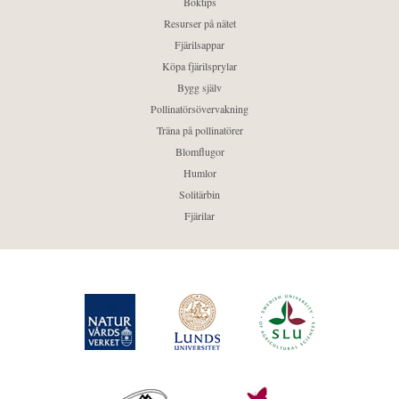
Boktips
Resurser på nätet
Fjärilsappar
Köpa fjärilsprylar
Bygg själv
Pollinatörsövervakning
Träna på pollinatörer
Blomflugor
Humlor
Solitärbin
Fjärilar