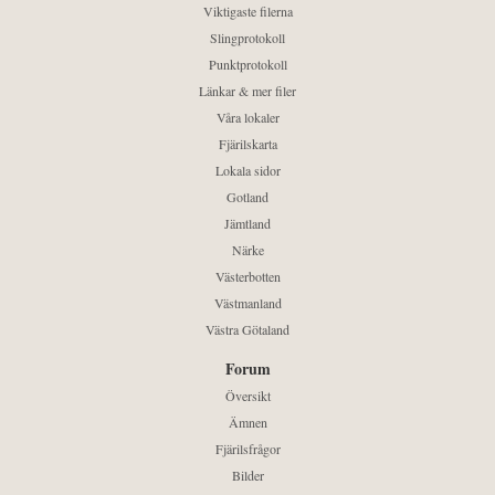
Viktigaste filerna
Slingprotokoll
Punktprotokoll
Länkar & mer filer
Våra lokaler
Fjärilskarta
Lokala sidor
Gotland
Jämtland
Närke
Västerbotten
Västmanland
Västra Götaland
Forum
Översikt
Ämnen
Fjärilsfrågor
Bilder