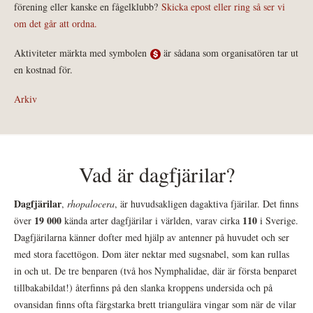
förening eller kanske en fågelklubb?
Skicka epost eller ring så ser vi
om det går att ordna.
Aktiviteter märkta med symbolen
är sådana som organisatören tar ut
en kostnad för.
Arkiv
Vad är dagfjärilar?
Dagfjärilar
,
rhopalocera
, är huvudsakligen dagaktiva fjärilar. Det finns
19 000
110
över
kända arter dagfjärilar i världen, varav cirka
i Sverige.
Dagfjärilarna känner dofter med hjälp av antenner på huvudet och ser
med stora facettögon. Dom äter nektar med sugsnabel, som kan rullas
in och ut. De tre benparen (två hos Nymphalidae, där är första benparet
tillbakabildat!) återfinns på den slanka kroppens undersida och på
ovansidan finns ofta färgstarka brett triangulära vingar som när de vilar