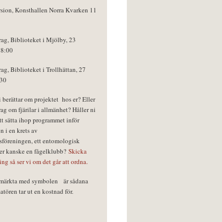
rsion, Konsthallen Norra Kvarken 11
rag, Biblioteket i Mjölby, 23
18:00
rag, Biblioteket i Trollhättan, 27
:30
vi berättar om projektet hos er? Eller
rag om fjärilar i allmänhet? Håller ni
tt sätta ihop programmet inför
n i en krets av
föreningen, ett entomologisk
ler kanske en fågelklubb?
Skicka
ring så ser vi om det går att ordna.
r märkta med symbolen
är sådana
tören tar ut en kostnad för.