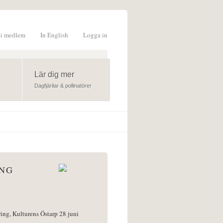
li medlem
In English
Logga in
formulär
Lär dig mer
Dagfjärilar & pollinatörer
ÅNG
ring, Kulturens Östarp 28 juni