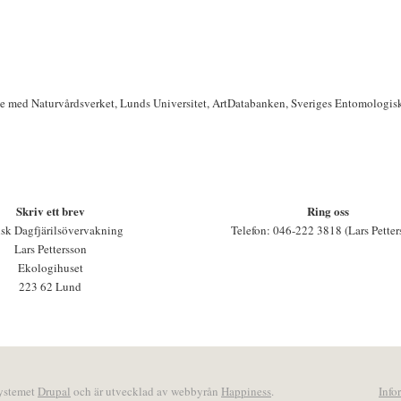
te med Naturvårdsverket, Lunds Universitet, ArtDatabanken, Sveriges Entomologis
Skriv ett brev
Ring oss
sk Dagfjärilsövervakning
Telefon: 046-222 3818 (Lars Petter
Lars Pettersson
Ekologihuset
223 62 Lund
systemet
Drupal
och är utvecklad av webbyrån
Happiness
.
Info