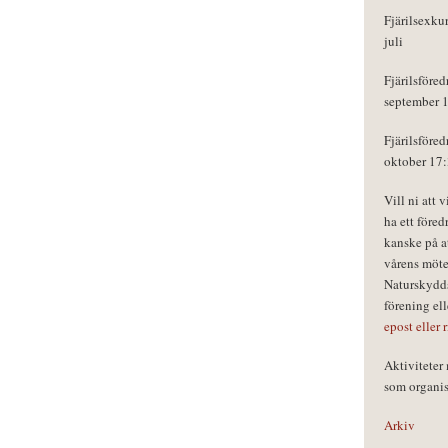
Fjärilsexku
juli
Fjärilsföred
september 
Fjärilsföred
oktober 17
Vill ni att 
ha ett föred
kanske på a
vårens möte
Naturskydds
förening el
epost eller 
Aktivitete
som organisa
Arkiv