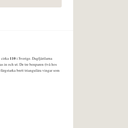
110
v cirka
i Sverige. Dagfjärilarna
s in och ut. De tre benparen (två hos
färgstarka brett triangulära vingar som