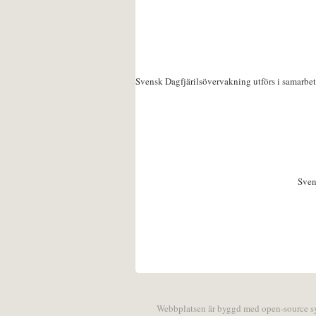
Svensk Dagfjärilsövervakning utförs i samarbe
Sven
Webbplatsen är byggd med open-source 