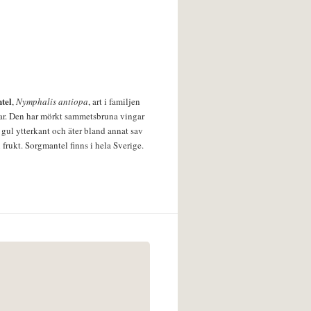
tel
,
Nymphalis antiopa
, art i familjen
lar. Den har mörkt sammetsbruna vingar
 gul ytterkant och äter bland annat sav
 frukt. Sorgmantel finns i hela Sverige.