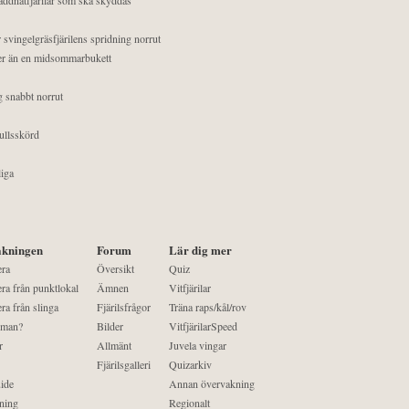
 svingelgräsfjärilens spridning norrut
mer än en midsommarbukett
g snabbt norrut
ullsskörd
liga
kningen
Forum
Lär dig mer
era
Översikt
Quiz
ra från punktlokal
Ämnen
Vitfjärilar
ra från slinga
Fjärilsfrågor
Träna raps/kål/rov
 man?
Bilder
VitfjärilarSpeed
r
Allmänt
Juvela vingar
Fjärilsgalleri
Quizarkiv
ide
Annan övervakning
ning
Regionalt