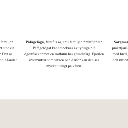
Påfågelöga
Sorgman
 i familjen
,
Inachis io
, art i familjen praktfjärilar.
t stor vit
Påfågelögat kännetecknas av tydliga blå
praktfjäri
r. Den är
ögonfläckar mot en rödbrun bakgrundsfärg. Fjärilen
med bred,
 hela landet
övervintrar som vuxen och därför kan den ses
och rutten
mycket tidigt på våren.