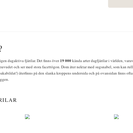
?
19 000
igen dagaktiva fjärilar. Det finns över
kända arter dagfjärilar i världen, vara
huvudet och ser med stora facettögon. Dom äter nektar med sugsnabel, som kan rulla
bakabildat!) återfinns på den slanka kroppens undersida och på ovansidan finns ofta 
yggen.
RILAR