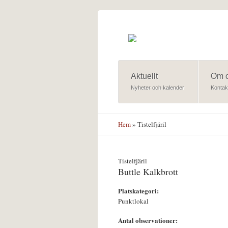
Hoppa till huvudinnehåll
Aktuellt
Om 
Nyheter och kalender
Kontak
Hem
» Tistelfjäril
Tistelfjäril
Buttle Kalkbrott
Platskategori:
Punktlokal
Antal observationer: