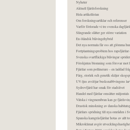
Nyheter
Aktuell fjärilsforskning
Hela artikellistan
Om forskningsartiklar och referenser
Varför förlorade vi tre svenska dagfjäri
Slingrande slåtter ger större variation
En öländsk blåvingehybrid
Det nya normala får oss att glömma hur
Fortplantningsproblem hos rapsfjärilar 
Svenska svartfläckiga blåvingar sprider 
Förskjuten blomning som försvar mot fj
Fjärilar som pollinerare – en laddad frå
Färg, storlek och genetik skiljer skogs
UV-ljus avslöjar busksnabbvingens lar
Sydrovfjäril har smak för stadslivet
Handel med fjärilar omsätter miljontals 
Vätska i vingmembran kan ge fjärilsvin
Drastisk minskning av danska habitatsp
Fjärilars spridning till nya områden i
Spanska kamgräsfjärilar hotas av allt t
Mikroklimat avgör utvecklingshastighe
Bete i Natura 2000-områden hotar de v