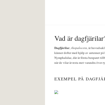
Vad är dagfjärilar
Dagfjärilar
,
rhopalocera
, är huvudsakl
känner dofter med hjälp av antenner på 
Nymphalidae, där är första benparet till
när de vilar är resta mot varandra över r
EXEMPEL PÅ DAGFJÄ