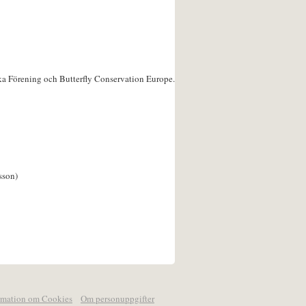
ka Förening och Butterfly Conservation Europe.
sson)
rmation om Cookies
Om personuppgifter