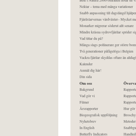
Nektar – tema med många variationer
Snabb anpassning till dagslängd hjälper
Fjärilslarvernas värdväxter– Mycket 
Monarker migrerar söderut allt senare
Mindre kräsna sydrovfjärilar sprider si
Vad tittar du på?
Många slags pollinerare ger större bom
Två generationer påfågelöga i Belgien
Vackra fjärilar skyddas oftare än alldag
Kalender
Anmäl dig här!
Din sida
Om oss
Överva
Bakgrund
Rapport
Vad gör vi
Rapporte
Filmer
Rapporte
Årsrapporter
Hur gör
Biogeografisk uppföljning
Broschy
Nyhetsbrev
Metoder
In English
Snabbgu
Butterfly Indicators
Handled