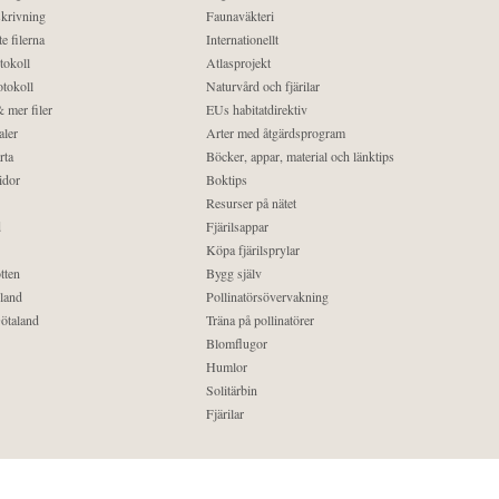
krivning
Faunaväkteri
e filerna
Internationellt
tokoll
Atlasprojekt
tokoll
Naturvård och fjärilar
 mer filer
EUs habitatdirektiv
aler
Arter med åtgärdsprogram
rta
Böcker, appar, material och länktips
idor
Boktips
Resurser på nätet
d
Fjärilsappar
Köpa fjärilsprylar
tten
Bygg själv
land
Pollinatörsövervakning
ötaland
Träna på pollinatörer
Blomflugor
Humlor
Solitärbin
Fjärilar