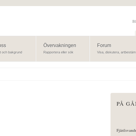
B
Sök
oss
Övervakningen
Forum
t och bakgrund
Rapportera eller sök
Visa, diskutera, artbestäm
PÅ G
Fjärilsvand