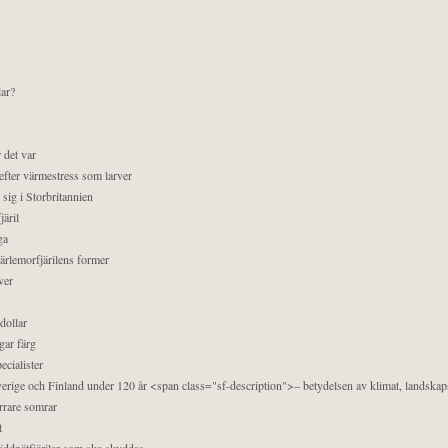
lar?
 det var
efter värmestress som larver
sig i Storbritannien
äril
ga
pärlemorfjärilens former
ver
dollar
gar färg
ecialister
 Sverige och Finland under 120 år <span class="sf-description">– betydelsen av klimat, landska
orrare somrar
t
äddnätfjärilar som ska skyddas