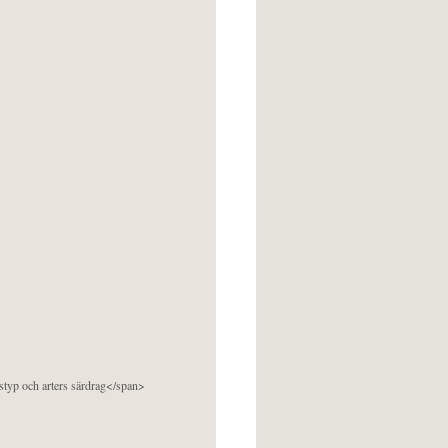
pstyp och arters särdrag</span>