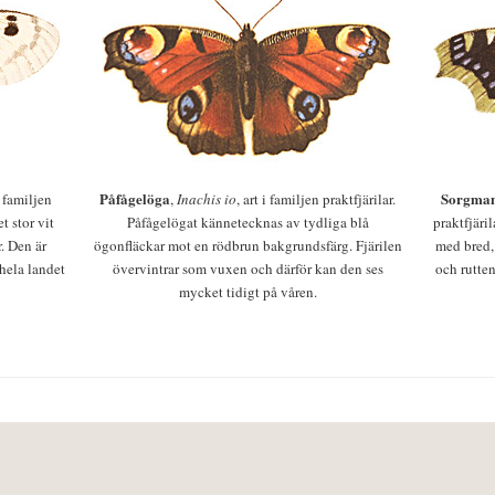
Påfågelöga
Sorgman
 i familjen
,
Inachis io
, art i familjen praktfjärilar.
t stor vit
Påfågelögat kännetecknas av tydliga blå
praktfjäri
r. Den är
ögonfläckar mot en rödbrun bakgrundsfärg. Fjärilen
med bred,
 hela landet
övervintrar som vuxen och därför kan den ses
och rutten
mycket tidigt på våren.