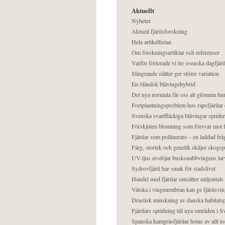
Aktuellt
Nyheter
Aktuell fjärilsforskning
Hela artikellistan
Om forskningsartiklar och referenser
Varför förlorade vi tre svenska dagfjäri
Slingrande slåtter ger större variation
En öländsk blåvingehybrid
Det nya normala får oss att glömma hur
Fortplantningsproblem hos rapsfjärilar 
Svenska svartfläckiga blåvingar sprider 
Förskjuten blomning som försvar mot fj
Fjärilar som pollinerare – en laddad frå
Färg, storlek och genetik skiljer skogs
UV-ljus avslöjar busksnabbvingens lar
Sydrovfjäril har smak för stadslivet
Handel med fjärilar omsätter miljontals 
Vätska i vingmembran kan ge fjärilsvin
Drastisk minskning av danska habitatsp
Fjärilars spridning till nya områden i
Spanska kamgräsfjärilar hotas av allt t