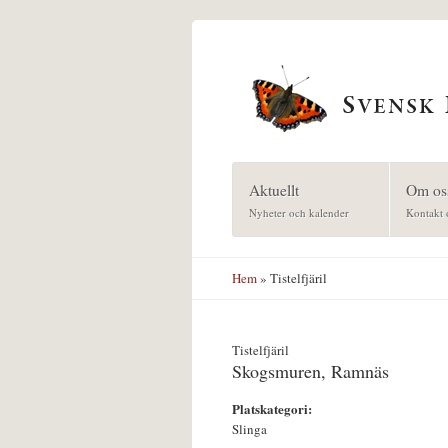
Hoppa till huvudinnehåll
Aktuellt
Om os
Nyheter och kalender
Kontakt 
Hem
» Tistelfjäril
Tistelfjäril
Skogsmuren, Ramnäs
Platskategori:
Slinga