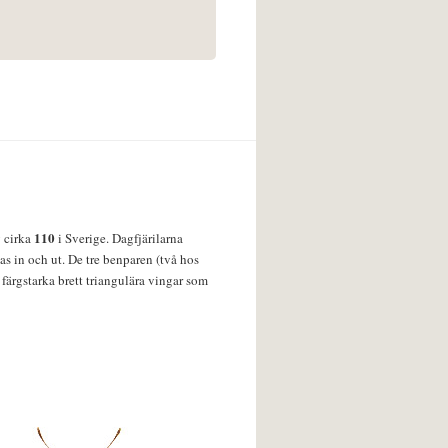
110
v cirka
i Sverige. Dagfjärilarna
s in och ut. De tre benparen (två hos
färgstarka brett triangulära vingar som