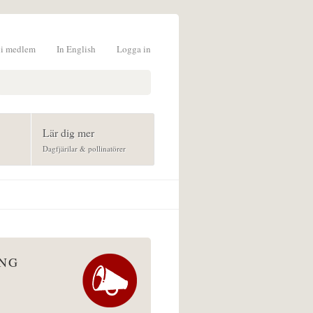
li medlem
In English
Logga in
formulär
Lär dig mer
Dagfjärilar & pollinatörer
ÅNG