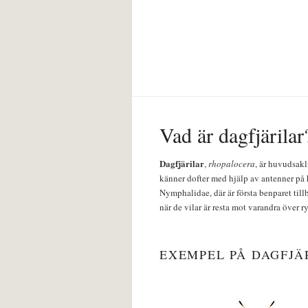
Vad är dagfjärilar
Dagfjärilar
,
rhopalocera
, är huvudsakl
känner dofter med hjälp av antenner på 
Nymphalidae, där är första benparet till
när de vilar är resta mot varandra över r
EXEMPEL PÅ DAGFJÄ