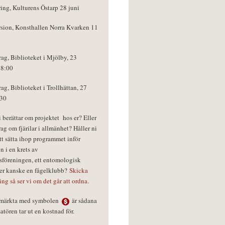
ring, Kulturens Östarp 28 juni
rsion, Konsthallen Norra Kvarken 11
rag, Biblioteket i Mjölby, 23
18:00
rag, Biblioteket i Trollhättan, 27
:30
vi berättar om projektet hos er? Eller
rag om fjärilar i allmänhet? Håller ni
tt sätta ihop programmet inför
n i en krets av
föreningen, ett entomologisk
ler kanske en fågelklubb?
Skicka
ring så ser vi om det går att ordna.
r märkta med symbolen
är sådana
tören tar ut en kostnad för.