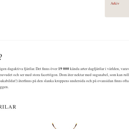
Arkiv
?
19 000
igen dagaktiva fjärilar. Det finns över
kända arter dagfjärilar i världen, vara
huvudet och ser med stora facettögon. Dom äter nektar med sugsnabel, som kan rulla
bakabildat!) återfinns på den slanka kroppens undersida och på ovansidan finns ofta 
yggen.
RILAR