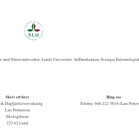
te med Naturvårdsverket, Lunds Universitet, ArtDatabanken, Sveriges Entomologis
Skriv ett brev
Ring oss
sk Dagfjärilsövervakning
Telefon: 046-222 3818 (Lars Petter
Lars Pettersson
Ekologihuset
223 62 Lund