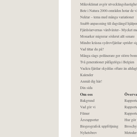
Mikroklimat avgör utvecklingshastighe
Bete i Natura 2000-områden hotar de v
Nektar – tema med många variationer
Snabb anpassning till dagslängd hjälper
Fjärilslarvernas värdväxter– Mycket 
Monarker migrerar söderut allt senare
Mindre kräsna sydrovfjärilar sprider si
Vad tittar du på?
Många slags pollinerare ger större bom
Två generationer påfågelöga i Belgien
Vackra fjärilar skyddas oftare än alldag
Kalender
Anmäl dig här!
Din sida
Om oss
Överva
Bakgrund
Rapport
Vad gör vi
Rapporte
Filmer
Rapporte
Årsrapporter
Hur gör
Biogeografisk uppföljning
Broschy
Nyhetsbrev
Metoder