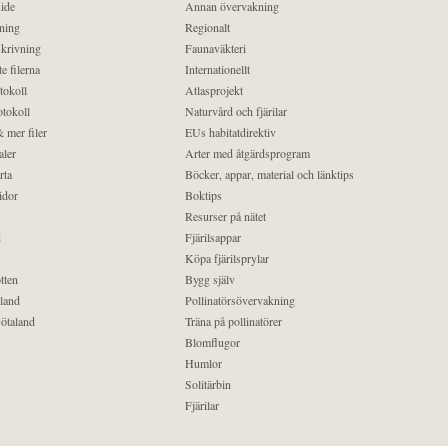
ide
Annan övervakning
ning
Regionalt
krivning
Faunaväkteri
e filerna
Internationellt
tokoll
Atlasprojekt
tokoll
Naturvård och fjärilar
 mer filer
EUs habitatdirektiv
aler
Arter med åtgärdsprogram
rta
Böcker, appar, material och länktips
idor
Boktips
Resurser på nätet
d
Fjärilsappar
Köpa fjärilsprylar
tten
Bygg själv
land
Pollinatörsövervakning
ötaland
Träna på pollinatörer
Blomflugor
Humlor
Solitärbin
Fjärilar