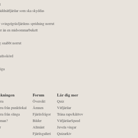
t
äddnätfjärilar som ska skyddas
 svingelgräsfjärilens spridning norrut
mer än en midsommarbukett
g snabbt norrut
ullsskörd
liga
kningen
Forum
Lär dig mer
era
Översikt
Quiz
ra från punktlokal
Ämnen
Vitfjärilar
ra från slinga
Fjärilsfrågor
Träna raps/kål/rov
 man?
Bilder
VitfjärilarSpeed
r
Allmänt
Juvela vingar
Fjärilsgalleri
Quizarkiv