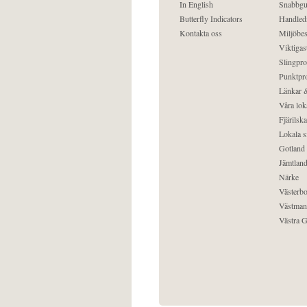
In English
Snabbgu
Butterfly Indicators
Handled
Kontakta oss
Miljöbes
Viktigast
Slingpro
Punktpro
Länkar &
Våra lok
Fjärilska
Lokala s
Gotland
Jämtlan
Närke
Västerbo
Västman
Västra G