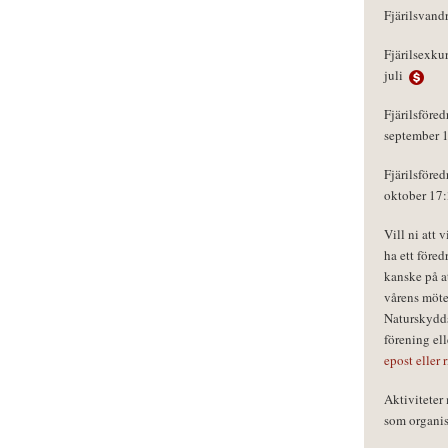
Fjärilsvand
Fjärilsexku
juli
Fjärilsföred
september 
Fjärilsföred
oktober 17
Vill ni att 
ha ett föred
kanske på a
vårens möte
Naturskydds
förening el
epost eller 
Aktivitete
som organisa