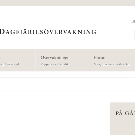
B
Sök
s
Övervakningen
Forum
och bakgrund
Rapportera eller sök
Visa, diskutera, artbestäm
PÅ G