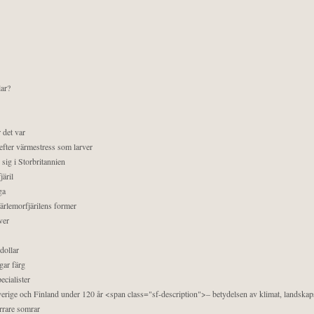
lar?
 det var
efter värmestress som larver
sig i Storbritannien
äril
ga
pärlemorfjärilens former
ver
dollar
gar färg
ecialister
 Sverige och Finland under 120 år <span class="sf-description">– betydelsen av klimat, landska
orrare somrar