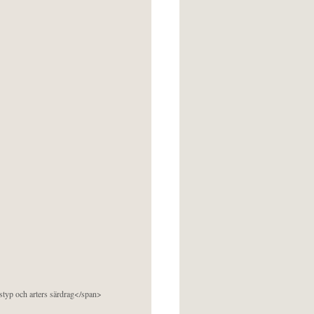
pstyp och arters särdrag</span>