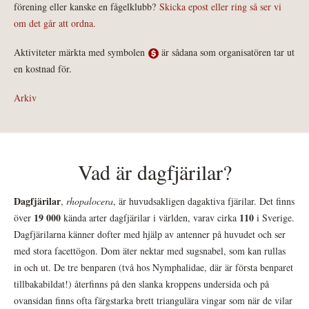
förening eller kanske en fågelklubb?
Skicka epost eller ring så ser vi
om det går att ordna.
Aktiviteter märkta med symbolen
är sådana som organisatören tar ut
en kostnad för.
Arkiv
Vad är dagfjärilar?
Dagfjärilar
,
rhopalocera
, är huvudsakligen dagaktiva fjärilar. Det finns
19 000
110
över
kända arter dagfjärilar i världen, varav cirka
i Sverige.
Dagfjärilarna känner dofter med hjälp av antenner på huvudet och ser
med stora facettögon. Dom äter nektar med sugsnabel, som kan rullas
in och ut. De tre benparen (två hos Nymphalidae, där är första benparet
tillbakabildat!) återfinns på den slanka kroppens undersida och på
ovansidan finns ofta färgstarka brett triangulära vingar som när de vilar