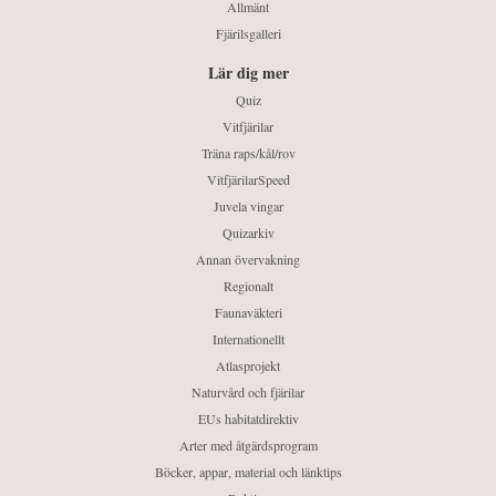
Allmänt
Fjärilsgalleri
Lär dig mer
Quiz
Vitfjärilar
Träna raps/kål/rov
VitfjärilarSpeed
Juvela vingar
Quizarkiv
Annan övervakning
Regionalt
Faunaväkteri
Internationellt
Atlasprojekt
Naturvård och fjärilar
EUs habitatdirektiv
Arter med åtgärdsprogram
Böcker, appar, material och länktips