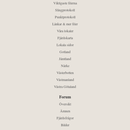
Viktigaste filerna
Slingprotokoll
Punktprotokoll
Länkar & mer filer
Våra lokaler
Fjärilskarta
Lokala sidor
Gotland
Jämtland
Närke
Västerbotten
Västmanland
Västra Götaland
Forum
Översikt
Ämnen
Fjärilsfrågor
Bilder