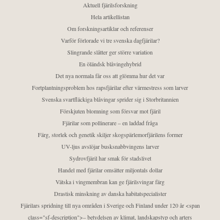
Aktuell fjärilsforskning
Hela artikellistan
Om forskningsartiklar och referenser
Varför förlorade vi tre svenska dagfjärilar?
Slingrande slåtter ger större variation
En öländsk blåvingehybrid
Det nya normala får oss att glömma hur det var
Fortplantningsproblem hos rapsfjärilar efter värmestress som larver
Svenska svartfläckiga blåvingar sprider sig i Storbritannien
Förskjuten blomning som försvar mot fjäril
Fjärilar som pollinerare – en laddad fråga
Färg, storlek och genetik skiljer skogspärlemorfjärilens former
UV-ljus avslöjar busksnabbvingens larver
Sydrovfjäril har smak för stadslivet
Handel med fjärilar omsätter miljontals dollar
Vätska i vingmembran kan ge fjärilsvingar färg
Drastisk minskning av danska habitatspecialister
Fjärilars spridning till nya områden i Sverige och Finland under 120 år <span
class="sf-description">– betydelsen av klimat, landskapstyp och arters