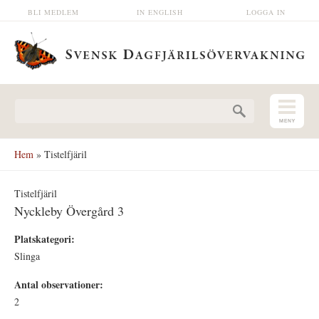
Hoppa till huvudinnehåll
BLI MEDLEM
IN ENGLISH
LOGGA IN
Sökformulär
Hem
» Tistelfjäril
Tistelfjäril
Nyckleby Övergård 3
Platskategori:
Slinga
Antal observationer:
2