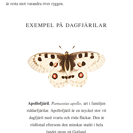
är resta mot varandra över ryggen.
EXEMPEL PÅ DAGFJÄRILAR
Apollofjäril
,
Parnassius apollo
, art i familjen
riddarfjärilar. Apollofjäril är en mycket stor vit
dagfjäril med svarta och röda fläckar. Den är
rödlistad eftersom den minskar starkt i hela
landet utom på Gotland.