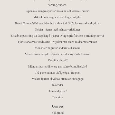
särdrag</span>
Spanska kamgräsfjärilar hotas av allt torrare somrar
Mikroklimat avgör utvecklingshastighet
Bete i Natura 2000-områden hotar de väddnätfjärilar som ska skyddas
Nektar – tema med många variationer
Snabb anpassning till dagslängd hjälper svingelgräsfjärilens spridning norrut
Fjärilslarvernas värdväxter– Mycket mer än en midsommarbukett
Monarker migrerar söderut allt senare
Mindre kräsna sydrovfjärilar sprider sig snabbt norrut
Vad tittar du på?
Många slags pollinerare ger större bomullsskörd
Två generationer påfågelöga i Belgien
Vackra fjärilar skyddas oftare än alldagliga
Kalender
Anmäl dig här!
Din sida
Om oss
Bakgrund