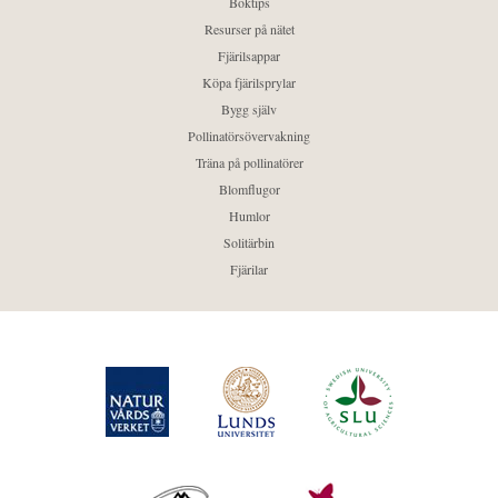
Boktips
Resurser på nätet
Fjärilsappar
Köpa fjärilsprylar
Bygg själv
Pollinatörsövervakning
Träna på pollinatörer
Blomflugor
Humlor
Solitärbin
Fjärilar