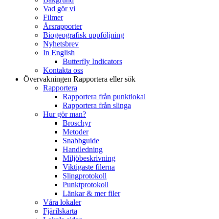
Vad gör vi
Filmer
Årsrapporter
Biogeografisk uppföljning
Nyhetsbrev
In English
Butterfly Indicators
Kontakta oss
Övervakningen
Rapportera eller sök
Rapportera
Rapportera från punktlokal
Rapportera från slinga
Hur gör man?
Broschyr
Metoder
Snabbguide
Handledning
Miljöbeskrivning
Viktigaste filerna
Slingprotokoll
Punktprotokoll
Länkar & mer filer
Våra lokaler
Fjärilskarta