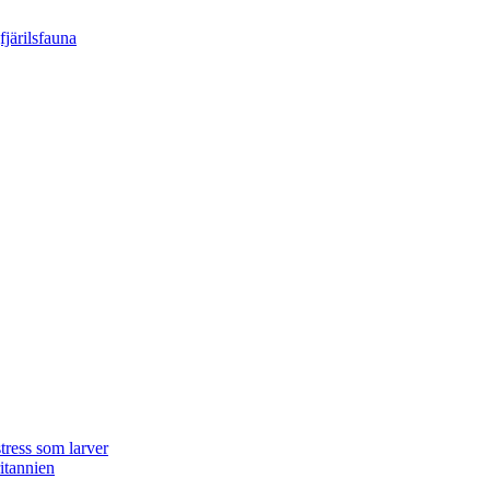
tress som larver
ritannien