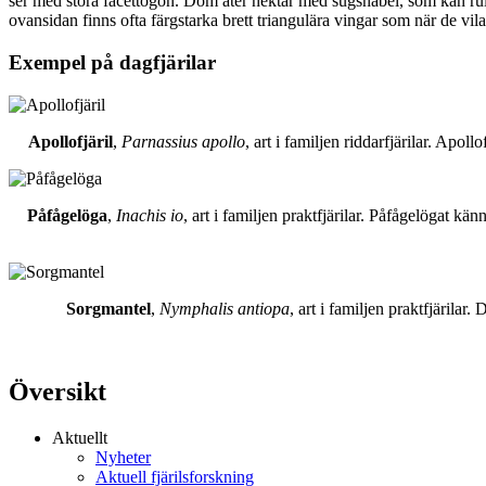
ser med stora facettögon. Dom äter nektar med sugsnabel, som kan rull
ovansidan finns ofta färgstarka brett triangulära vingar som när de vil
Exempel på dagfjärilar
Apollofjäril
,
Parnassius apollo
, art i familjen riddarfjärilar. Apol
Påfågelöga
,
Inachis io
, art i familjen praktfjärilar. Påfågelögat 
Sorgmantel
,
Nymphalis antiopa
, art i familjen praktfjärila
Översikt
Aktuellt
Nyheter
Aktuell fjärilsforskning