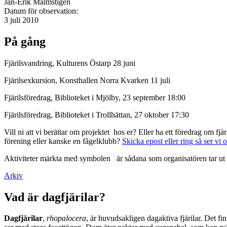
Jan-Erik Malmstigen
Datum för observation:
3 juli 2010
På gång
Fjärilsvandring, Kulturens Östarp 28 juni
Fjärilsexkursion, Konsthallen Norra Kvarken 11 juli
Fjärilsföredrag, Biblioteket i Mjölby, 23 september 18:00
Fjärilsföredrag, Biblioteket i Trollhättan, 27 oktober 17:30
Vill ni att vi berättar om projektet hos er? Eller ha ett föredrag om f
förening eller kanske en fågelklubb?
Skicka epost eller ring så ser vi 
Aktiviteter märkta med symbolen
är sådana som organisatören tar ut 
Arkiv
Vad är dagfjärilar?
Dagfjärilar
,
rhopalocera
, är huvudsakligen dagaktiva fjärilar. Det fi