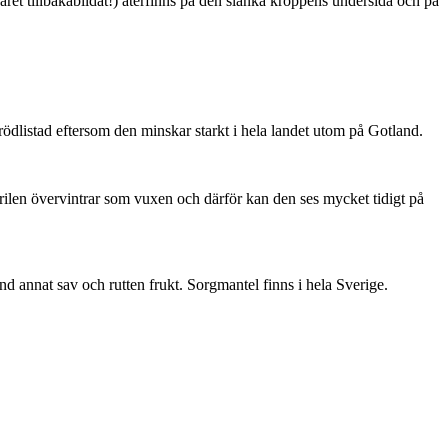
ret tillbakabildat!) återfinns på den slanka kroppens undersida och på
är rödlistad eftersom den minskar starkt i hela landet utom på Gotland.
ärilen övervintrar som vuxen och därför kan den ses mycket tidigt på
nd annat sav och rutten frukt. Sorgmantel finns i hela Sverige.