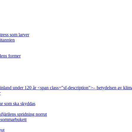
tress som larver
ritannien
ilens former
 Finland under 120 år <span class="sf-description">– betydelsen av klim
r
lar som ska skyddas
fjärilens spridning norrut
idsommarbukett
rut