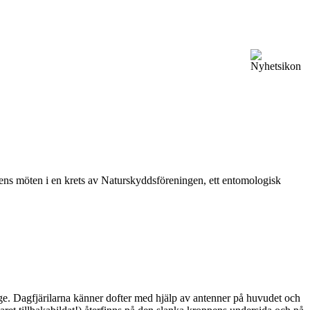
vårens möten i en krets av Naturskyddsföreningen, ett entomologisk
ge. Dagfjärilarna känner dofter med hjälp av antenner på huvudet och