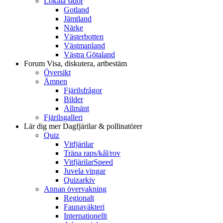
Lokala sidor
Gotland
Jämtland
Närke
Västerbotten
Västmanland
Västra Götaland
Forum
Visa, diskutera, artbestäm
Översikt
Ämnen
Fjärilsfrågor
Bilder
Allmänt
Fjärilsgalleri
Lär dig mer
Dagfjärilar & pollinatörer
Quiz
Vitfjärilar
Träna raps/kål/rov
VitfjärilarSpeed
Juvela vingar
Quizarkiv
Annan övervakning
Regionalt
Faunaväkteri
Internationellt