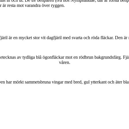
as in och ut. De tre benparen (två hos Nymphalidae, där är första benpa
ar är resta mot varandra över ryggen.
lofjäril är en mycket stor vit dagfjäril med svarta och röda fläckar. Den 
kännetecknas av tydliga blå ögonfläckar mot en rödbrun bakgrundsfärg. Fj
våren.
r. Den har mörkt sammetsbruna vingar med bred, gul ytterkant och äter bla