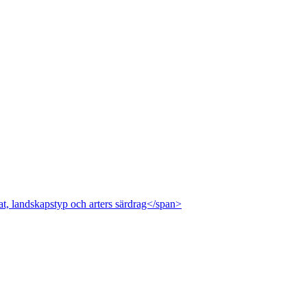
at, landskapstyp och arters särdrag</span>