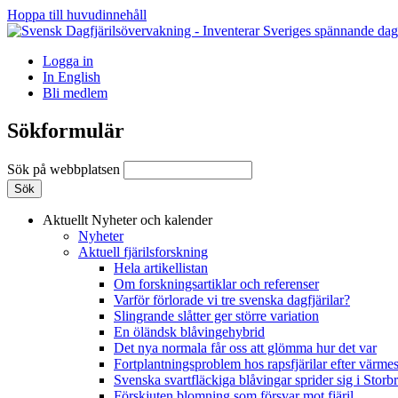
Hoppa till huvudinnehåll
Logga in
In English
Bli medlem
Sökformulär
Sök på webbplatsen
Aktuellt
Nyheter och kalender
Nyheter
Aktuell fjärilsforskning
Hela artikellistan
Om forskningsartiklar och referenser
Varför förlorade vi tre svenska dagfjärilar?
Slingrande slåtter ger större variation
En öländsk blåvingehybrid
Det nya normala får oss att glömma hur det var
Fortplantningsproblem hos rapsfjärilar efter värmes
Svenska svartfläckiga blåvingar sprider sig i Storb
Förskjuten blomning som försvar mot fjäril