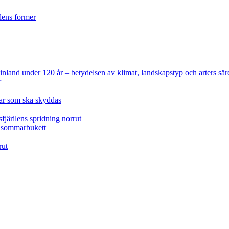
ilens former
 Finland under 120 år
– betydelsen av klimat, landskapstyp och arters sär
r
lar som ska skyddas
fjärilens spridning norrut
idsommarbukett
rut