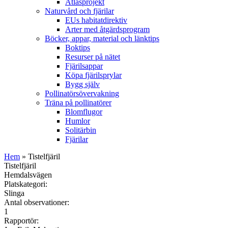
Atlasprojekt
Naturvård och fjärilar
EUs habitatdirektiv
Arter med åtgärdsprogram
Böcker, appar, material och länktips
Boktips
Resurser på nätet
Fjärilsappar
Köpa fjärilsprylar
Bygg själv
Pollinatörsövervakning
Träna på pollinatörer
Blomflugor
Humlor
Solitärbin
Fjärilar
Hem
» Tistelfjäril
Tistelfjäril
Hemdalsvägen
Platskategori:
Slinga
Antal observationer:
1
Rapportör: