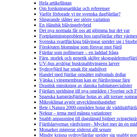
Hela artikellistan
Om forskningsartiklar och referenser
Varför förlorade vi tre svenska dagfjärilar?
Slingrande slåtter ger större variation
En öländsk blåvingehybrid
Det nya normala får oss att glömma hur det var
Fortplantningsproblem hos rapsfjärilar efter värmes
Svenska svartfläckiga blåvingar sprider sig i Storb
Förskjuten blomning som försvar mot fjäril
Fjärilar som pollinerare – en laddad fråga
Färg, storlek och genetik skiljer skogspärlemorfjär
UV-ljus avslöjar busksnabbvingens larver
Sydrovfjäril har smak för stadslivet
Handel med fjärilar omsätter miljontals dollar
Vätska i vingmembran kan ge fjärilsvingar färg
Drastisk minskning av danska habitatspecialister
Fjärilars spridning till nya områden i Sverige och
Spanska kamgräsfjärilar hotas av allt torrare somra
Mikroklimat avgör utvecklingshastighet
Bete i Natura 2000-områden hotar de väddnätfjäri
Nektar – tema med många variationer
Snabb anpassning till dagslängd hjälper svingelgräs
Fjärilslarvernas värdväxter– Mycket mer än en m
Monarker migrerar söderut allt senare
Mindre kräsna sydrovfjärilar sprider sig snabbt nor