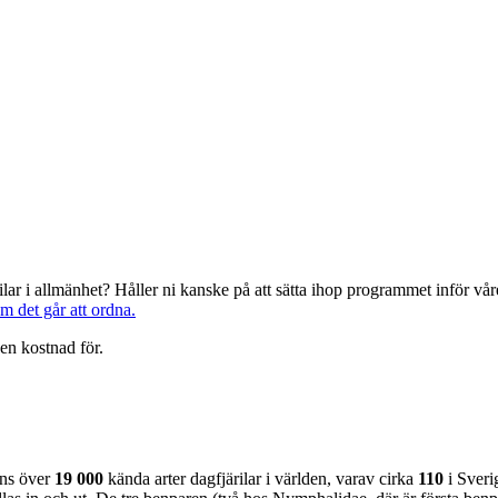
järilar i allmänhet? Håller ni kanske på att sätta ihop programmet inför 
om det går att ordna.
en kostnad för.
nns över
19 000
kända arter dagfjärilar i världen, varav cirka
110
i Sveri