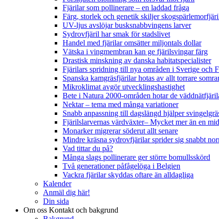
Fjärilar som pollinerare – en laddad fråga
Färg, storlek och genetik skiljer skogspärlemorfjär
UV-ljus avslöjar busksnabbvingens larver
Sydrovfjäril har smak för stadslivet
Handel med fjärilar omsätter miljontals dollar
Vätska i vingmembran kan ge fjärilsvingar färg
Drastisk minskning av danska habitatspecialister
Fjärilars spridning till nya områden i Sverige och
Spanska kamgräsfjärilar hotas av allt torrare somra
Mikroklimat avgör utvecklingshastighet
Bete i Natura 2000-områden hotar de väddnätfjäri
Nektar – tema med många variationer
Snabb anpassning till dagslängd hjälper svingelgräs
Fjärilslarvernas värdväxter– Mycket mer än en m
Monarker migrerar söderut allt senare
Mindre kräsna sydrovfjärilar sprider sig snabbt nor
Vad tittar du på?
Många slags pollinerare ger större bomullsskörd
Två generationer påfågelöga i Belgien
Vackra fjärilar skyddas oftare än alldagliga
Kalender
Anmäl dig här!
Din sida
Om oss
Kontakt och bakgrund
Bakgrund