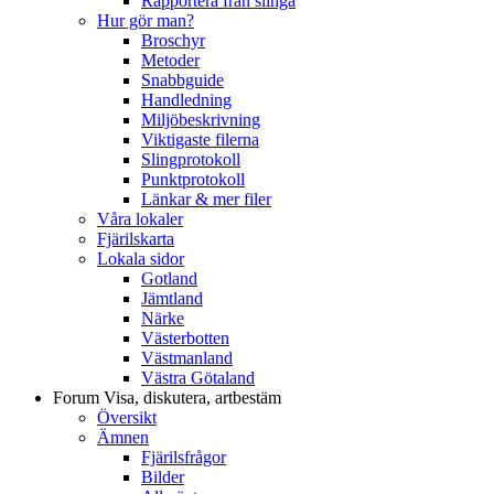
Rapportera från slinga
Hur gör man?
Broschyr
Metoder
Snabbguide
Handledning
Miljöbeskrivning
Viktigaste filerna
Slingprotokoll
Punktprotokoll
Länkar & mer filer
Våra lokaler
Fjärilskarta
Lokala sidor
Gotland
Jämtland
Närke
Västerbotten
Västmanland
Västra Götaland
Forum
Visa, diskutera, artbestäm
Översikt
Ämnen
Fjärilsfrågor
Bilder