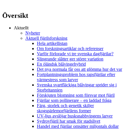
Översikt
Aktuellt
Nyheter
Aktuell fjärilsforskning
Hela artikellistan
Om forskningsartiklar och referenser
Varför förlorade vi tre svenska dagfjärilar?
Slingrande slåtter ger större variation
En öländsk blåvingehybrid
Det nya normala får oss att glömma hur det var
Fortplantningsproblem hos rapsfjärilar efter
värmestress som larver
Svenska svartfläckiga blåvingar sprider sig i
Storbritannien
Förskjuten blomning som försvar mot fjäril
Fjärilar som pollinerare – en laddad fråga
Färg, storlek och genetik skiljer
skogspärlemorfjärilens former
UV-ljus avslöjar busksnabbvingens larver
Sydrovfjäril har smak för stadslivet
Handel med fjärilar omsätter miljontals dollar