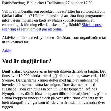
Fjärilsföredrag, Biblioteket i Trollhättan, 27 oktober 17:30
Vill ni att vi berättar om projektet hos er? Eller ha ett föredrag om
fjärilar i allmänhet? Håller ni kanske på att sätta ihop programmet
inför vårens möten i en krets av Naturskyddsföreningen, ett
entomologisk förening eller kanske en fågelklubb?
Skicka epost
eller ring så ser vi om det går att ordna.
Aktiviteter märkta med symbolen
är sådana som organisatören tar
ut en kostnad för.
Arkiv
Vad är dagfjärilar?
Dagfjärilar
,
rhopalocera
, är huvudsakligen dagaktiva fjärilar. Det
finns över
19 000
kända arter dagfjärilar i världen, varav cirka
110
i
Sverige. Dagfjärilarna känner dofter med hjälp av antenner på
huvudet och ser med stora facettögon. Dom äter nektar med
sugsnabel, som kan rullas in och ut. De tre benparen (två hos
Nymphalidae, där är första benparet tillbakabildat!) återfinns på den
slanka kroppens undersida och på ovansidan finns ofta färgstarka
brett triangulära vingar som när de vilar är resta mot varandra över
ryggen.