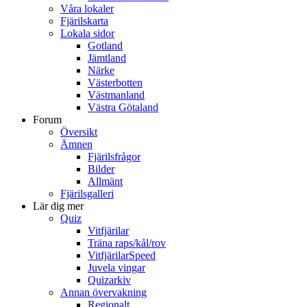
Våra lokaler
Fjärilskarta
Lokala sidor
Gotland
Jämtland
Närke
Västerbotten
Västmanland
Västra Götaland
Forum
Översikt
Ämnen
Fjärilsfrågor
Bilder
Allmänt
Fjärilsgalleri
Lär dig mer
Quiz
Vitfjärilar
Träna raps/kål/rov
VitfjärilarSpeed
Juvela vingar
Quizarkiv
Annan övervakning
Regionalt