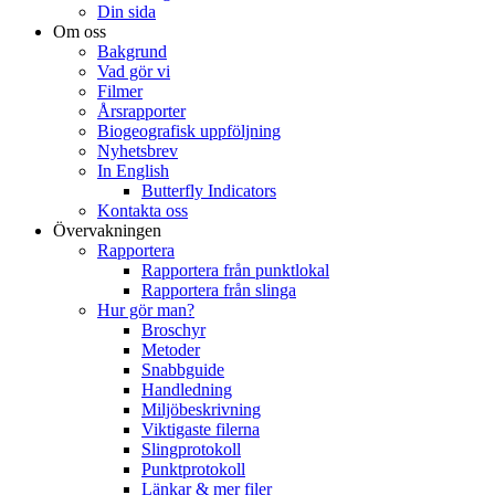
Din sida
Om oss
Bakgrund
Vad gör vi
Filmer
Årsrapporter
Biogeografisk uppföljning
Nyhetsbrev
In English
Butterfly Indicators
Kontakta oss
Övervakningen
Rapportera
Rapportera från punktlokal
Rapportera från slinga
Hur gör man?
Broschyr
Metoder
Snabbguide
Handledning
Miljöbeskrivning
Viktigaste filerna
Slingprotokoll
Punktprotokoll
Länkar & mer filer