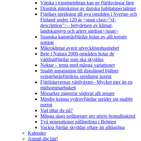
Vätska i vingmembran kan ge fjärilsvingar färg
Drastisk minskning av danska habitatspecialister
Fjärilars spridning till nya områden i Sverige och
Finland under 120 år <span class="sf-
description">– betydelsen av klimat,
landskapstyp och arters särdrag</span>
Spanska kamgräsfjärilar hotas av allt torrare
somrar
Mikroklimat avgör utvecklingshastighet
Bete i Natura 2000-områden hotar de
väddnätfjärilar som ska skyddas
Nektar – tema med många variationer
Snabb anpassning till dagslängd hjälper
svingelgräsfjärilens spridning norrut
Fjärilslarvernas värdväxter– Mycket mer än en
midsommarbukett
Monarker migrerar söderut allt senare
Mindre kräsna sydrovfjärilar sprider sig snabbt
norrut
Vad tittar du på?
Många slags pollinerare ger större bomullsskörd
Två generationer påfågelöga i Belgien
Vackra fjärilar skyddas oftare än alldagliga
Kalender
Anmäl dig här!