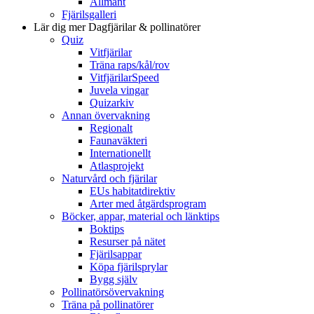
Allmänt
Fjärilsgalleri
Lär dig mer
Dagfjärilar & pollinatörer
Quiz
Vitfjärilar
Träna raps/kål/rov
VitfjärilarSpeed
Juvela vingar
Quizarkiv
Annan övervakning
Regionalt
Faunaväkteri
Internationellt
Atlasprojekt
Naturvård och fjärilar
EUs habitatdirektiv
Arter med åtgärdsprogram
Böcker, appar, material och länktips
Boktips
Resurser på nätet
Fjärilsappar
Köpa fjärilsprylar
Bygg själv
Pollinatörsövervakning
Träna på pollinatörer