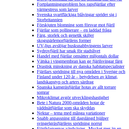
Fortplantningsproblem hos rapsfjärilar efter
värmestress som larver
Svenska svartfläckiga blåvingar sprider sig i
Storbritannien
Förskjuten blomning som försvar mot fjäril
Fjärilar som pollinerare – en laddad fråga
Färg, storlek och genetik skiljer
skogspärlemorfjärilens former
UV-ljus avslöjar busksnabbvingens larver
Sydrovfjäril har smak för stadslivet
Handel med fjärilar omsätter miljontals dollar
Vätska i vingmembran kan ge fjärilsvingar färg
Drastisk minskning av danska habitatspecialister
Fjärilars spridning till nya områden i Sverige och
Finland under 120 år
– betydelsen av klimat,
landskapstyp och arters särdrag
Spanska kamgräsfjärilar hotas av allt torrare
somrar
Mikroklimat avgör utvecklingshastighet
Bete i Natura 2000-områden hotar de
väddnätfjärilar som ska skyddas
Nektar – tema med många variationer
Snabb anpassning till dagslängd hjälper
svingelgräsfjärilens spridning norrut
Fjärilslarvernas värdväxter– Mycket mer än en