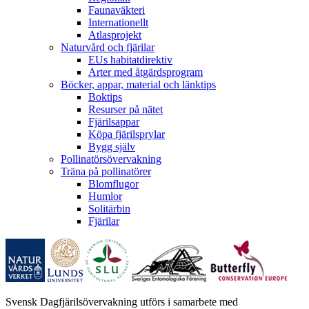
Faunaväkteri
Internationellt
Atlasprojekt
Naturvård och fjärilar
EUs habitatdirektiv
Arter med åtgärdsprogram
Böcker, appar, material och länktips
Boktips
Resurser på nätet
Fjärilsappar
Köpa fjärilsprylar
Bygg själv
Pollinatörsövervakning
Träna på pollinatörer
Blomflugor
Humlor
Solitärbin
Fjärilar
Svensk Dagfjärilsövervakning utförs i samarbete med