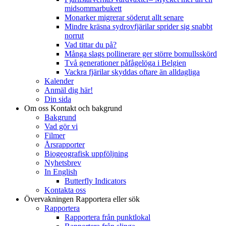
midsommarbukett
Monarker migrerar söderut allt senare
Mindre kräsna sydrovfjärilar sprider sig snabbt
norrut
Vad tittar du på?
Många slags pollinerare ger större bomullsskörd
Två generationer påfågelöga i Belgien
Vackra fjärilar skyddas oftare än alldagliga
Kalender
Anmäl dig här!
Din sida
Om oss
Kontakt och bakgrund
Bakgrund
Vad gör vi
Filmer
Årsrapporter
Biogeografisk uppföljning
Nyhetsbrev
In English
Butterfly Indicators
Kontakta oss
Övervakningen
Rapportera eller sök
Rapportera
Rapportera från punktlokal