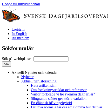
Hoppa till huvudinnehåll
Logga in
In English
Bli medlem
Sökformulär
Sök på webbplatsen
Aktuellt
Nyheter och kalender
Nyheter
Aktuell fjärilsforskning
Hela artikellistan
Om forskningsartiklar och referenser
Varför förlorade vi tre svenska dagfjärilar?
Slingrande slåtter ger större variation
En öländsk blåvingehybrid
Det nya normala får oss att glömma hur det var